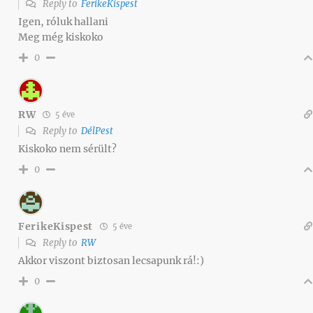
Reply to
FerikeKispest
Igen, róluk hallani
Meg még kiskoko
0
RW
5 éve
Reply to
DélPest
Kiskoko nem sérült?
0
FerikeKispest
5 éve
Reply to
RW
Akkor viszont biztosan lecsapunk rá!:)
0