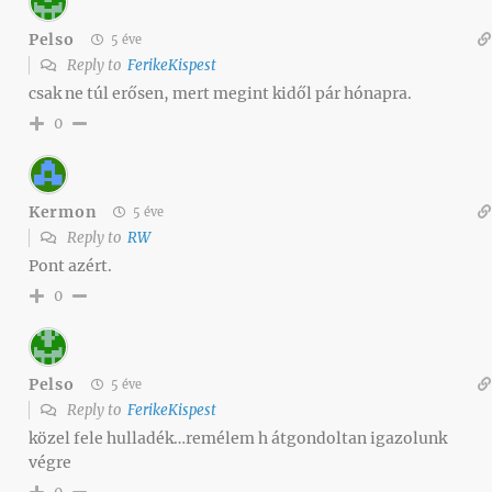
Pelso
5 éve
Reply to
FerikeKispest
csak ne túl erősen, mert megint kidől pár hónapra.
0
Kermon
5 éve
Reply to
RW
Pont azért.
0
Pelso
5 éve
Reply to
FerikeKispest
közel fele hulladék…remélem h átgondoltan igazolunk
végre