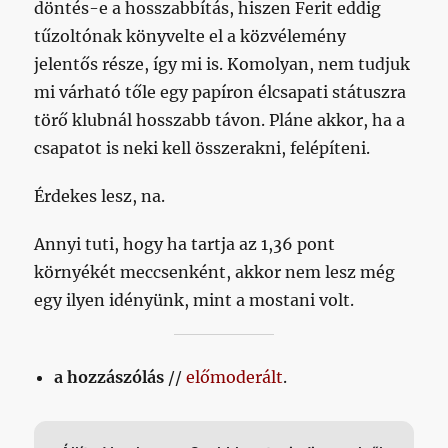
döntés-e a hosszabbítás, hiszen Ferit eddig
tűzoltónak könyvelte el a közvélemény
jelentős része, így mi is. Komolyan, nem tudjuk
mi várható tőle egy papíron élcsapati státuszra
törő klubnál hosszabb távon. Pláne akkor, ha a
csapatot is neki kell összerakni, felépíteni.
Érdekes lesz, na.
Annyi tuti, hogy ha tartja az 1,36 pont
környékét meccsenként, akkor nem lesz még
egy ilyen idényünk, mint a mostani volt.
a hozzászólás
//
előmoderált
.