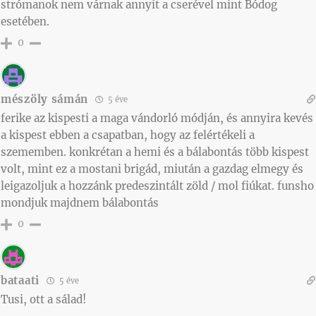
strómanok nem várnak annyit a cserével mint Bódog
esetében.
0
mészöly sámán
5 éve
ferike az kispesti a maga vándorló módján, és annyira kevés
a kispest ebben a csapatban, hogy az felértékeli a
szememben. konkrétan a hemi és a bálabontás több kispest
volt, mint ez a mostani brigád, miután a gazdag elmegy és
leigazoljuk a hozzánk predeszintált zöld / mol fiúkat. funsho
mondjuk majdnem bálabontás
0
bataati
5 éve
Tusi, ott a sálad!