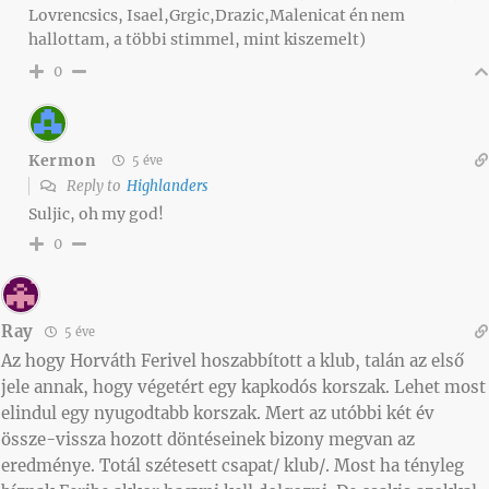
Lovrencsics, Isael,Grgic,Drazic,Malenicat én nem
hallottam, a többi stimmel, mint kiszemelt)
0
Kermon
5 éve
Reply to
Highlanders
Suljic, oh my god!
0
Ray
5 éve
Az hogy Horváth Ferivel hoszabbított a klub, talán az első
jele annak, hogy végetért egy kapkodós korszak. Lehet most
elindul egy nyugodtabb korszak. Mert az utóbbi két év
össze-vissza hozott döntéseinek bizony megvan az
eredménye. Totál szétesett csapat/ klub/. Most ha tényleg