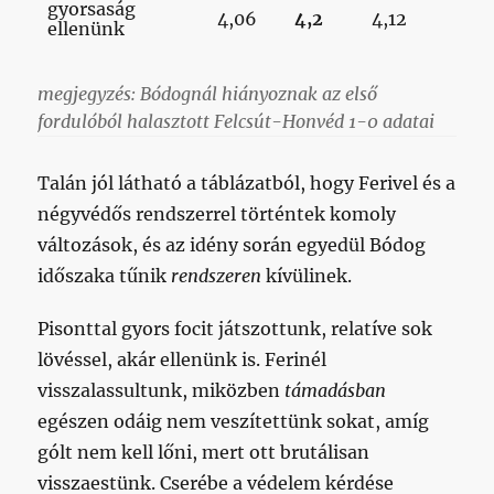
gyorsaság
4,06
4,2
4,12
ellenünk
megjegyzés: Bódognál hiányoznak az első
fordulóból halasztott Felcsút-Honvéd 1-0 adatai
Talán jól látható a táblázatból, hogy Ferivel és a
négyvédős rendszerrel történtek komoly
változások, és az idény során egyedül Bódog
időszaka tűnik
rendszeren
kívülinek.
Pisonttal gyors focit játszottunk, relatíve sok
lövéssel, akár ellenünk is. Ferinél
visszalassultunk, miközben
támadásban
egészen odáig nem veszítettünk sokat, amíg
gólt nem kell lőni, mert ott brutálisan
visszaestünk. Cserébe a védelem kérdése