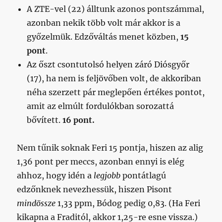
A ZTE-vel (22) álltunk azonos pontszámmal,
azonban nekik több volt már akkor is a
győzelmük. Edzőváltás menet közben,
15
pont
.
Az őszt csontutolsó helyen záró Diósgyőr
(17), ha nem is feljövőben volt, de akkoriban
néha szerzett pár meglepően értékes pontot,
amit az elmúlt fordulókban sorozattá
bővített.
16 pont.
Nem tűnik soknak Feri 15 pontja, hiszen az alig
1,36 pont per meccs, azonban ennyi is elég
ahhoz, hogy idén a
legjobb
pontátlagú
edzőnknek nevezhessük, hiszen Pisont
mindössze
1,33 ppm, Bódog pedig 0,83. (Ha Feri
kikapna a Fraditól, akkor 1,25-re esne vissza.)