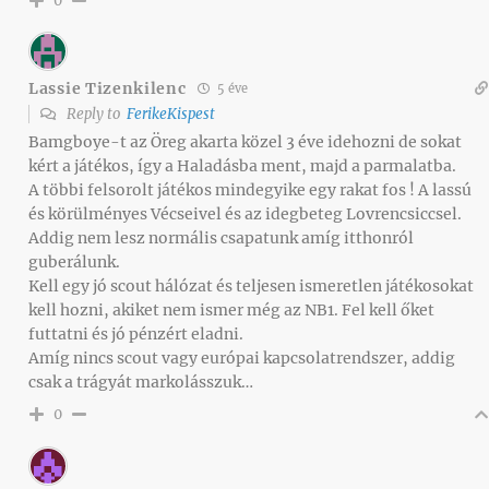
0
Lassie Tizenkilenc
5 éve
Reply to
FerikeKispest
Bamgboye-t az Öreg akarta közel 3 éve idehozni de sokat
kért a játékos, így a Haladásba ment, majd a parmalatba.
A többi felsorolt játékos mindegyike egy rakat fos ! A lassú
és körülményes Vécseivel és az idegbeteg Lovrencsiccsel.
Addig nem lesz normális csapatunk amíg itthonról
guberálunk.
Kell egy jó scout hálózat és teljesen ismeretlen játékosokat
kell hozni, akiket nem ismer még az NB1. Fel kell őket
futtatni és jó pénzért eladni.
Amíg nincs scout vagy európai kapcsolatrendszer, addig
csak a trágyát markolásszuk…
0