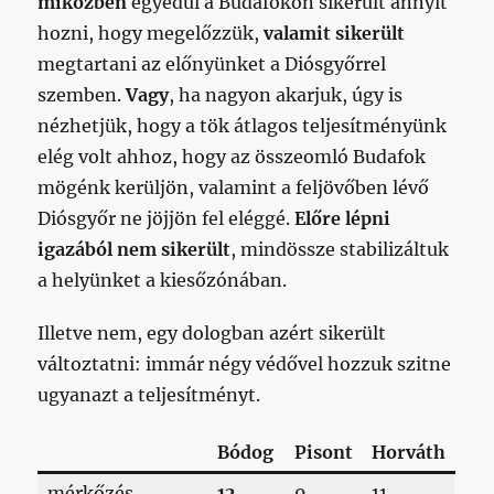
miközben
egyedül a Budafokon sikerült annyit
hozni, hogy megelőzzük,
valamit sikerült
megtartani az előnyünket a Diósgyőrrel
szemben.
Vagy
, ha nagyon akarjuk, úgy is
nézhetjük, hogy a tök átlagos teljesítményünk
elég volt ahhoz, hogy az összeomló Budafok
mögénk kerüljön, valamint a feljövőben lévő
Diósgyőr ne jöjjön fel eléggé.
Előre lépni
igazából nem sikerült
, mindössze stabilizáltuk
a helyünket a kiesőzónában.
Illetve nem, egy dologban azért sikerült
változtatni: immár négy védővel hozzuk szitne
ugyanazt a teljesítményt.
Bódog
Pisont
Horváth
mérkőzés
12
9
11