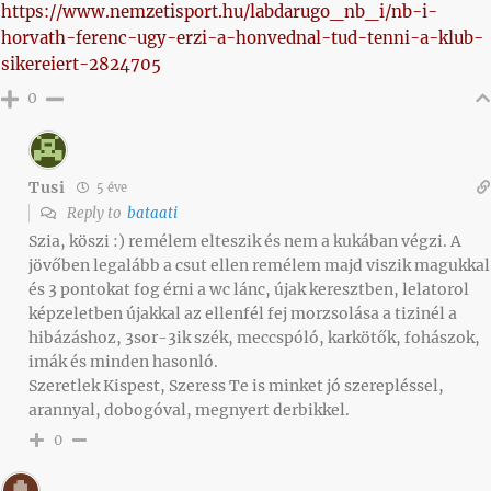
https://www.nemzetisport.hu/labdarugo_nb_i/nb-i-
horvath-ferenc-ugy-erzi-a-honvednal-tud-tenni-a-klub-
sikereiert-2824705
0
Tusi
5 éve
Reply to
bataati
Szia, köszi :) remélem elteszik és nem a kukában végzi. A
jövőben legalább a csut ellen remélem majd viszik magukkal
és 3 pontokat fog érni a wc lánc, újak keresztben, lelatorol
képzeletben újakkal az ellenfél fej morzsolása a tizinél a
hibázáshoz, 3sor-3ik szék, meccspóló, karkötők, fohászok,
imák és minden hasonló.
Szeretlek Kispest, Szeress Te is minket jó szerepléssel,
arannyal, dobogóval, megnyert derbikkel.
0