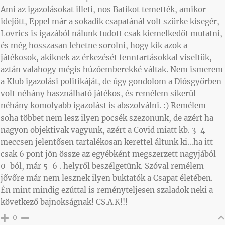
Ami az igazolásokat illeti, nos Batikot temették, amikor
idejött, Eppel már a sokadik csapatánál volt szürke kisegér,
Lovrics is igazából nálunk tudott csak kiemelkedőt mutatni,
és még hosszasan lehetne sorolni, hogy kik azok a
játékosok, akiknek az érkezését fenntartásokkal viseltük,
aztán valahogy mégis húzóemberekké váltak. Nem ismerem
a Klub igazolási politikáját, de úgy gondolom a Diósgyőrben
volt néhány használható játékos, és remélem sikerül
néhány komolyabb igazolást is abszolválni. :) Remélem
soha többet nem lesz ilyen pocsék szezonunk, de azért ha
nagyon objektivak vagyunk, azért a Covid miatt kb. 3-4
meccsen jelentősen tartalékosan kerettel áltunk ki…ha itt
csak 6 pont jön össze az egyébként megszerzett nagyjából
0-ból, már 5-6 . helyről beszélgetünk. Szóval remélem
jővőre már nem lesznek ilyen buktatók a Csapat életében.
Én mint mindig ezúttal is reményteljesen szaladok neki a
következő bajnokságnak! CS.A.K!!!
0