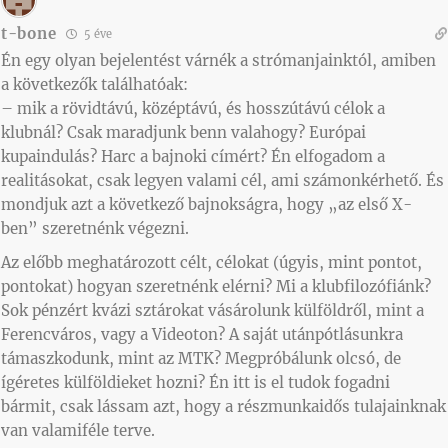
t-bone
5 éve
Én egy olyan bejelentést várnék a strómanjainktól, amiben
a következők találhatóak:
– mik a rövidtávú, középtávú, és hosszútávú célok a
klubnál? Csak maradjunk benn valahogy? Európai
kupaindulás? Harc a bajnoki címért? Én elfogadom a
realitásokat, csak legyen valami cél, ami számonkérhető. És
mondjuk azt a következő bajnokságra, hogy „az első X-
ben” szeretnénk végezni.
Az előbb meghatározott célt, célokat (úgyis, mint pontot,
pontokat) hogyan szeretnénk elérni? Mi a klubfilozófiánk?
Sok pénzért kvázi sztárokat vásárolunk külföldről, mint a
Ferencváros, vagy a Videoton? A saját utánpótlásunkra
támaszkodunk, mint az MTK? Megpróbálunk olcsó, de
ígéretes külföldieket hozni? Én itt is el tudok fogadni
bármit, csak lássam azt, hogy a részmunkaidős tulajainknak
van valamiféle terve.