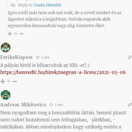
Reply to
Csaba Horváth
Igen erről már nem sok szó esik, de a covid minket és az
újpestet sújtotta a legjobban. Voltak csapatok akik
egyszerűen kimaradtak vagy alig érintette őket.
0
FerikeKispest
5 éve
A pályán kívül is kiharcoltuk az NB1-et!:)
https://honvedfc.hu/hirek/megvan-a-licenc/2021-05-06
0
Andreas Mikitovics
5 éve
Nem nyugodtam meg a hosszabbítás láttán. Semmi pluszt
nem tudott hozzátenni sem felfogásban, -játékban, -
taktikában. Abban reménykedem hogy szükség esetén a