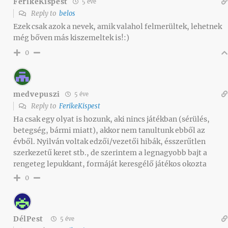
FerikeKispest
5 éve
Reply to
belos
Ezek csak azok a nevek, amik valahol felmerültek, lehetnek
még bőven más kiszemeltek is!:)
0
medvepuszi
5 éve
Reply to
FerikeKispest
Ha csak egy olyat is hozunk, aki nincs játékban (sérülés,
betegség, bármi miatt), akkor nem tanultunk ebből az
évből. Nyilván voltak edzői/vezetői hibák, ésszerűtlen
szerkezetű keret stb., de szerintem a legnagyobb bajt a
rengeteg lepukkant, formáját keresgélő játékos okozta
0
DélPest
5 éve