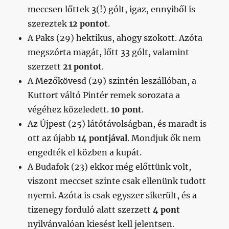
meccsen lőttek 3(!) gólt, igaz, ennyiből is
szereztek
12 pontot
.
A Paks (29) hektikus, ahogy szokott. Azóta
megszórta magát, lőtt 33 gólt, valamint
szerzett
21 pontot
.
A Mezőkövesd (29) szintén leszállóban, a
Kuttort váltó Pintér remek sorozata a
végéhez közeledett.
10 pont
.
Az Újpest (25) látótávolságban, és maradt is
ott az újabb
14 pontjával
. Mondjuk ők nem
engedték el közben a kupát.
A Budafok (23) ekkor még előttünk volt,
viszont meccset szinte csak ellenünk tudott
nyerni. Azóta is csak egyszer sikerült, és a
tizenegy forduló alatt szerzett
4 pont
nyilvánvalóan kiesést kell jelentsen.