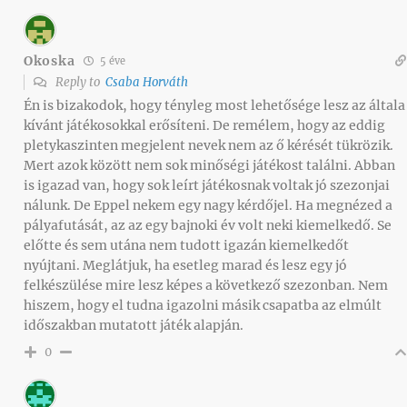
Okoska
5 éve
Reply to
Csaba Horváth
Én is bizakodok, hogy tényleg most lehetősége lesz az általa
kívánt játékosokkal erősíteni. De remélem, hogy az eddig
pletykaszinten megjelent nevek nem az ő kérését tükrözik.
Mert azok között nem sok minőségi játékost találni. Abban
is igazad van, hogy sok leírt játékosnak voltak jó szezonjai
nálunk. De Eppel nekem egy nagy kérdőjel. Ha megnézed a
pályafutását, az az egy bajnoki év volt neki kiemelkedő. Se
előtte és sem utána nem tudott igazán kiemelkedőt
nyújtani. Meglátjuk, ha esetleg marad és lesz egy jó
felkészülése mire lesz képes a következő szezonban. Nem
hiszem, hogy el tudna igazolni másik csapatba az elmúlt
időszakban mutatott játék alapján.
0