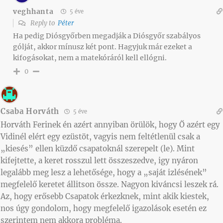
veghhanta
5 éve
Reply to
Péter
Ha pedig Diósgyőrben megadják a Diósgyőr szabályos
gólját, akkor mínusz két pont. Hagyjuk már ezeket a
kifogásokat, nem a matekóráról kell ellógni.
0
Csaba Horváth
5 éve
Horváth Ferinek én azért annyiban örülök, hogy Ő azért egy
Vidinél elért egy ezüstöt, vagyis nem feltétlenül csak a
„kiesés” ellen küzdő csapatoknál szerepelt (le). Mint
kifejtette, a keret rosszul lett összeszedve, igy nyáron
legalább meg lesz a lehetősége, hogy a „saját izlésének”
megfelelő keretet állitson össze. Nagyon kiváncsi leszek rá.
Az, hogy erősebb Csapatok érkezknek, mint akik kiestek,
nos úgy gondolom, hogy megfelelő igazolások esetén ez
szerintem nem akkora probléma.