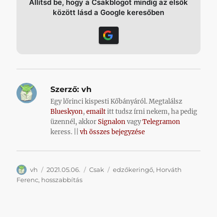
Állítsd be, hogy a Csakblogot mindig az elsők
között lásd a Google keresőben
Szerző:
vh
Egy lőrinci kispesti Kőbányáról. Megtalálsz
Blueskyon
,
emailt
itt tudsz írni nekem, ha pedig
üzennél, akkor
Signalon
vagy
Telegramon
keress. ||
vh összes bejegyzése
Szerző
Közzétéve
Kategória
Címke
vh
2021.05.06.
Csak
edzőkeringő
,
Horváth
Ferenc
,
hosszabbítás