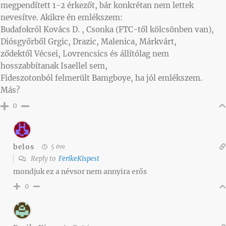
megpendített 1-2 érkezőt, bár konkrétan nem lettek
nevesítve. Akikre én emlékszem:
Budafokról Kovács D. , Csonka (FTC-től kölcsönben van),
Diósgyőrből Grgic, Drazic, Malenica, Márkvárt,
ződektől Vécsei, Lovrencsics és állítólag nem
hosszabbítanak Isaellel sem,
Fideszotonból felmerült Bamgboye, ha jól emlékszem.
Más?
0
belos
5 éve
Reply to
FerikeKispest
mondjuk ez a névsor nem annyira erős
0