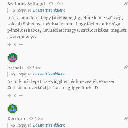
Szabolcs Szilágyi
5 éve
Reply to
Lassie Tizenkilenc
mióta mondom, hogy játékosmegfigyelőre lenne szükség,
sokkal többet nyernénk vele, mint hogy idehozunk drága
pénzért rehabos, ,levitézlett magyar sztárocskákat. meglett
az eredménye.
0
bataati
5 éve
Reply to
Lassie Tizenkilenc
Az mtk már lépett is ez ügyben, és kinevezték Kenesei
Zolikát nemzetközi játékosmegfigyelőnek. :D
0
Kermon
5 éve
Reply to
Lassie Tizenkilenc