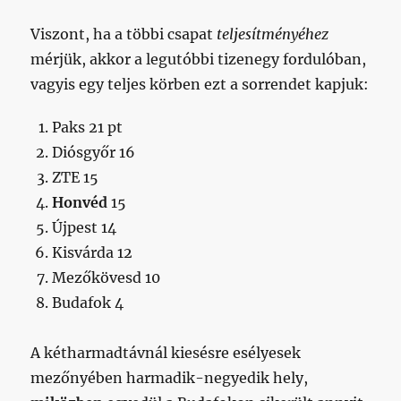
Viszont, ha a többi csapat
teljesítményéhez
mérjük, akkor a legutóbbi tizenegy fordulóban,
vagyis egy teljes körben ezt a sorrendet kapjuk:
Paks 21 pt
Diósgyőr 16
ZTE 15
Honvéd
15
Újpest 14
Kisvárda 12
Mezőkövesd 10
Budafok 4
A kétharmadtávnál kiesésre esélyesek
mezőnyében harmadik-negyedik hely,