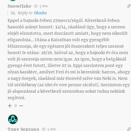
Snowflake
5 éve
Reply to
Okoska
Eppel a bajnoki évben 27meccs/16gól. Következő évben
hasonló arányt hozott: 32/14, ráadásul úgy, hogy a szezon
elejét elrontotta, mert durcázott amiatt, hogy nem sikerült
eligazolnia… Utána a Kairatban volt egy gyengébb
félszezonja, de egy egészen jól összerakott teljes szezont
hozott le utána: 28/16. Szóval az, hogy a bajnoki év óta nem
volt jó szezonja sztem nem igaz. Az igen, hogy a belgáknál
gyenge évet futott, illetve itt is. Eppi szerintem pont egy
olyan karakter, amilyet Feri és mi is keresünk: harcos, ahogy
a nagy öregek, ráadásul már Honvéd szíve van Neki is. Nem
túl sérülékeny (az idei év erre persze rácáfol). Szerintem egy
jó alapozással a következő szezonban sokat tudna nekünk
segíteni.
0
Tony Soprano
5 éve