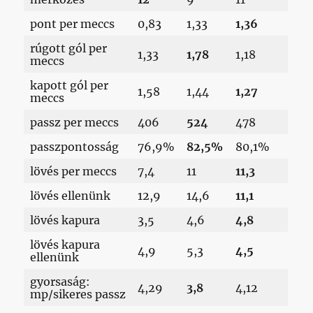
pont per meccs
0,83
1,33
1,36
rúgott gól per
1,33
1,78
1,18
meccs
kapott gól per
1,58
1,44
1,27
meccs
passz per meccs
406
524
478
passzpontosság
76,9%
82,5%
80,1%
lövés per meccs
7,4
11
11,3
lövés ellenünk
12,9
14,6
11,1
lövés kapura
3,5
4,6
4,8
lövés kapura
4,9
5,3
4,5
ellenünk
gyorsaság:
4,29
3,8
4,12
mp/sikeres passz