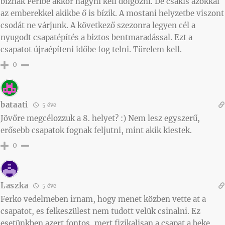
bíznak Feribe akkor hagyni kell dolgozni. De csakis azokkal
az emberekkel akikbe ő is bízik. A mostani helyzetbe viszont
csodát ne várjunk. A következő szezonra legyen cél a
nyugodt csapatépítés a biztos bentmaradással. Ezt a
csapatot újraépíteni időbe fog telni. Türelem kell.
0
bataati
5 éve
Jövőre megcélozzuk a 8. helyet? :) Nem lesz egyszerű,
erősebb csapatok fognak feljutni, mint akik kiestek.
0
Laszka
5 éve
Ferko vedelmeben irnam, hogy menet közben vette at a
csapatot, es felkeszülest nem tudott velük csinalni. Ez
esetünkben azert fontos, mert fizikalisan a csapat a beke