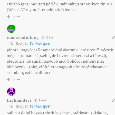
Funsho igazi Moutari pótlék, már hiányzott az ilyen típusú
játékos. Vérnyomás emelőnek jó lenne.
0
immortalis blog
5 éve
Reply to
FerikeKispest
Jópofa, hogy kieső csapatokból akarunk „erősíteni”. Vécseit
még el tudnám képzelni, de Lovrencsicset, ezt a féleszű,
idegroncs, de annál nagyobb arcú bohócot nehogy már
idehozzuk… (oké, előítéletes vagyok a fratyi játékosaival
szemben, ezt bevallom)
0
Highlanders
5 éve
Reply to
FerikeKispest
Suljicot dobd hozzá.Prioritás Vécsei, Márkvárt. (Kiskoko,