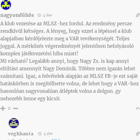
nagyondühös
4 éve
A klub vezetése az MLSZ-hez fordul. Az eredmény persze
rendkívül kétséges. A lényeg, hogy ezzel a lépéssel a klub
alapjaiban kérdőjelezte meg a VAR tevékenységét. Teljes
joggal. A mérkőzés végeredményét jelentősen befolyásoló
komplex játékvezetési hiba miatt!
Mi várható? Legalább annyi, hogy Nagy Zs. is kap annyi
eltiltást amennyit Nagy Dominik. Többre nem igazán lehet
számítani. Igaz, a felvételek alapján az MLSZ FB-je ezt saját
hatáskörben is megítélhette volna, de lehet hogy a VAR-hoz
hasonlóan nagyvonalúan átléptek volna a dolgon. gy
nehezebb lenne egy kicsit.
0
veghhanta
4 éve