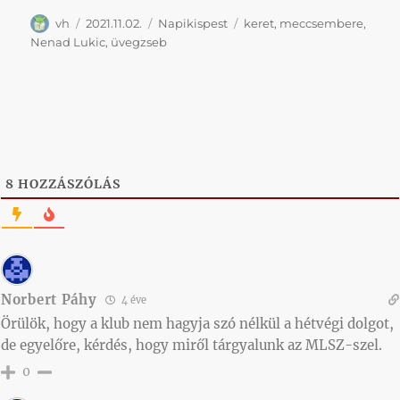
Szerző
Közzétéve
Kategória
Címke
vh
2021.11.02.
Napikispest
keret
,
meccsembere
,
Nenad Lukic
,
üvegzseb
8
HOZZÁSZÓLÁS
Norbert Páhy
4 éve
Örülök, hogy a klub nem hagyja szó nélkül a hétvégi dolgot,
de egyelőre, kérdés, hogy miről tárgyalunk az MLSZ-szel.
0