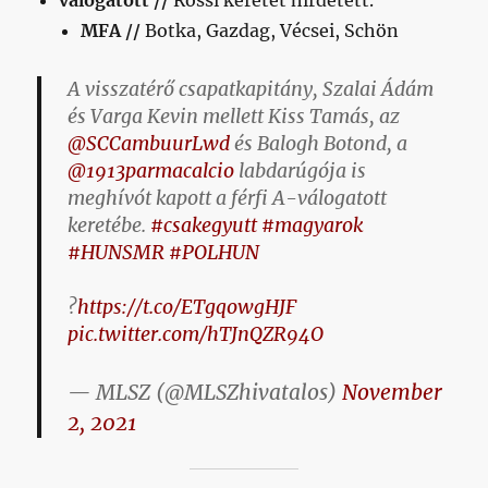
válogatott //
Rossi keretet hirdetett.
MFA //
Botka, Gazdag, Vécsei, Schön
A visszatérő csapatkapitány, Szalai Ádám
és Varga Kevin mellett Kiss Tamás, az
@SCCambuurLwd
és Balogh Botond, a
@1913parmacalcio
labdarúgója is
meghívót kapott a férfi A-válogatott
keretébe.
#csakegyutt
#magyarok
#HUNSMR
#POLHUN
?
https://t.co/ETgqowgHJF
pic.twitter.com/hTJnQZR94O
— MLSZ (@MLSZhivatalos)
November
2, 2021