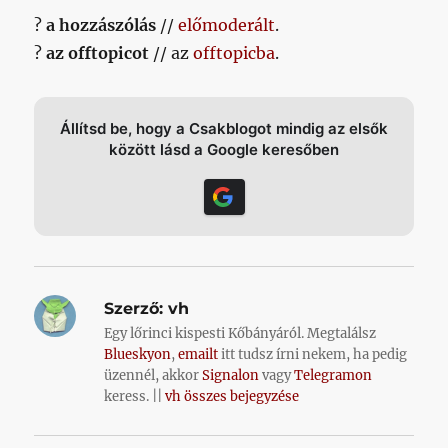
?
a hozzászólás
//
előmoderált
.
?
az offtopicot
// az
offtopicba
.
Állítsd be, hogy a Csakblogot mindig az elsők
között lásd a Google keresőben
Szerző:
vh
Egy lőrinci kispesti Kőbányáról. Megtalálsz
Blueskyon
,
emailt
itt tudsz írni nekem, ha pedig
üzennél, akkor
Signalon
vagy
Telegramon
keress. ||
vh összes bejegyzése