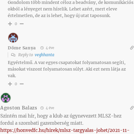
Gondolom több mindent céloz a beadvány, de komunikàciós
okból a lényeget nem hírelik. Lehet azért, mert eleve
értelmetlen, de az is lehet, hogy új utat taposunk.
0
Döme Sanya
4 éve
Reply to
veghhanta
Egyértelmű. A var egyes csapatokat folyamatosan segíti,
másokat viszont folyamatosan súlyt. Aki ezt nem látja az
vak.
0
Agoston Balazs
4 éve
Szintén mai hír, hogy a klub az úgynevezett MLSZ-hez
fordul a szombati gazemberség miatt.
https://honvedfc.hu/hirek/mlsz-targyalas-johet/2021-11-