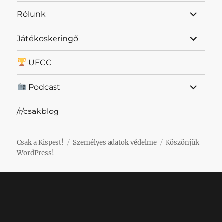
almenü
Rólunk
szétnyit
almenü
Játékoskeringő
szétnyit
UFCC
almenü
Podcast
szétnyit
/r/csakblog
Csak a Kispest!
Személyes adatok védelme
Köszönjük
WordPress!