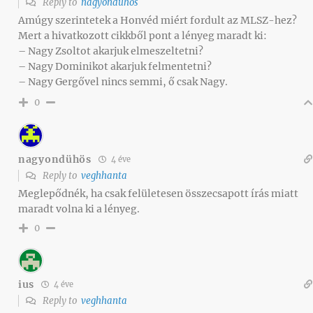
Reply to
nagyondühös
Amúgy szerintetek a Honvéd miért fordult az MLSZ-hez?
Mert a hivatkozott cikkből pont a lényeg maradt ki:
– Nagy Zsoltot akarjuk elmeszeltetni?
– Nagy Dominikot akarjuk felmentetni?
– Nagy Gergővel nincs semmi, ő csak Nagy.
0
nagyondühös
4 éve
Reply to
veghhanta
Meglepődnék, ha csak felületesen összecsapott írás miatt
maradt volna ki a lényeg.
0
ius
4 éve
Reply to
veghhanta