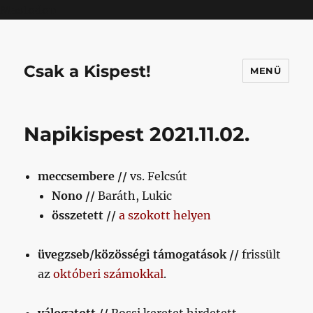
Mastodon
Csak a Kispest!
MENÜ
Napikispest 2021.11.02.
meccsembere //
vs. Felcsút
Nono //
Baráth, Lukic
összetett //
a szokott helyen
üvegzseb/közösségi támogatások //
frissült
az
októberi számokkal
.