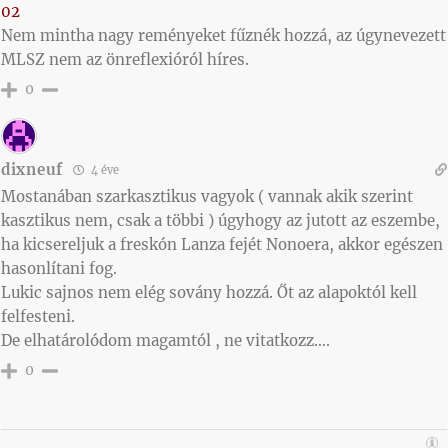
02
Nem mintha nagy reményeket fűznék hozzá, az úgynevezett
MLSZ nem az önreflexióról híres.
0
dixneuf
4 éve
Mostanában szarkasztikus vagyok ( vannak akik szerint
kasztikus nem, csak a többi ) úgyhogy az jutott az eszembe,
ha kicsereljuk a freskón Lanza fejét Nonoera, akkor egészen
hasonlítani fog.
Lukic sajnos nem elég sovány hozzá. Őt az alapoktól kell
felfesteni.
De elhatárolódom magamtól , ne vitatkozz….
0