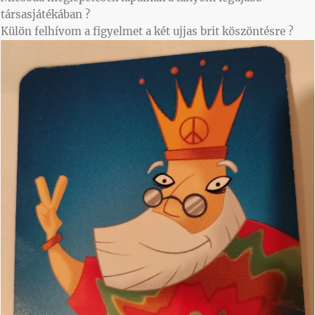
társasjátékában ?
Külön felhívom a figyelmet a két ujjas brit köszöntésre ?