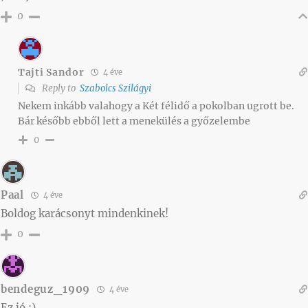
0
Tajti Sandor
4 éve
Reply to
Szabolcs Szilágyi
Nekem inkább valahogy a Két félidő a pokolban ugrott be.
Bár később ebből lett a menekülés a győzelembe
0
Paal
4 éve
Boldog karácsonyt mindenkinek!
0
bendeguz_1909
4 éve
Ez jó :)