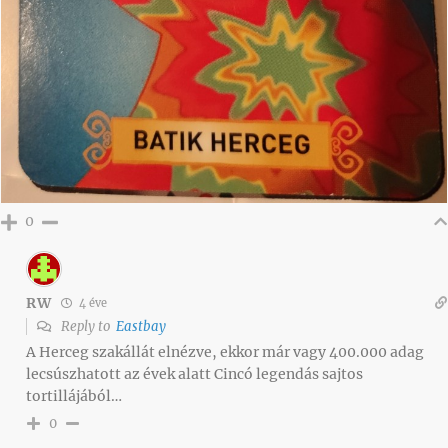
0
RW
4 éve
Reply to
Eastbay
A Herceg szakállát elnézve, ekkor már vagy 400.000 adag
lecsúszhatott az évek alatt Cincó legendás sajtos
tortillájából…
0