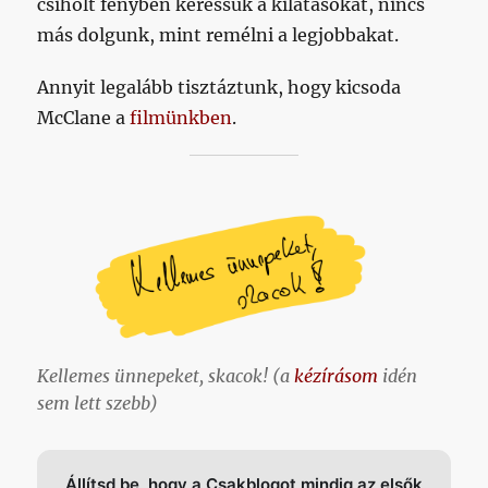
csiholt fényben keressük a kilátásokat, nincs
más dolgunk, mint remélni a legjobbakat.
Annyit legalább tisztáztunk, hogy kicsoda
McClane a
filmünkben
.
Kellemes ünnepeket, skacok! (a
kézírásom
idén
sem lett szebb)
Állítsd be, hogy a Csakblogot mindig az elsők