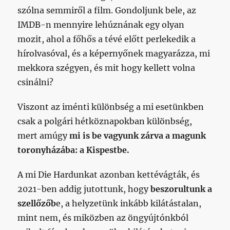
szólna semmiről a film. Gondoljunk bele, az
IMDB-n mennyire lehúznának egy olyan
mozit, ahol a főhős a tévé előtt perlekedik a
hírolvasóval, és a képernyőnek magyarázza, mi
mekkora szégyen, és mit hogy kellett volna
csinálni?
Viszont az iménti különbség a mi esetünkben
csak a polgári hétköznapokban különbség,
mert amúgy
mi is be vagyunk zárva a magunk
toronyházába: a Kispestbe.
A mi Die Hardunkat azonban kettévágták, és
2021-ben addig jutottunk, hogy
beszorultunk a
szellőzőb
e, a helyzetünk inkább kilátástalan,
mint nem, és miközben az öngyújtónkból