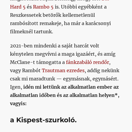
Hard 5
és
Rambo 5
is. Utóbbi egyébként a
Reszkessetek betörők kellemetlenül
rambósított remakeje, ha már a karácsonyi
filmeknél tartunk.
2021-ben mindenki a saját harcát volt
kénytelen megvívni a maga igazáért, és amíg
McClane-t támogatta a
fánkzabáló rendőr
,
vagy Rambót
Trautman ezredes
, addig nekünk
csak mi maradtunk — egymásnak, egymásért.
Igen,
idén mi lettünk az alkalmatlan ember az
alkalmatlan időben és az alkalmatlan helyen*,
vagyis:
a Kispest-szurkoló.