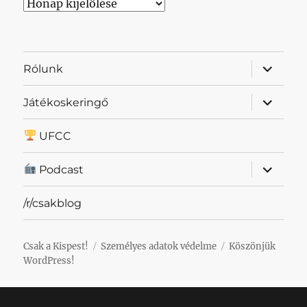
Archívum
almenü
Rólunk
szétnyit
almenü
Játékoskeringő
szétnyit
UFCC
almenü
Podcast
szétnyit
/r/csakblog
Csak a Kispest!
Személyes adatok védelme
Köszönjük
WordPress!