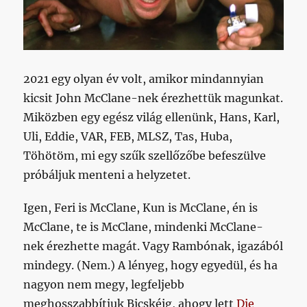
2021 egy olyan év volt, amikor mindannyian
kicsit John McClane-nek érezhettük magunkat.
Miközben egy egész világ ellenünk, Hans, Karl,
Uli, Eddie, VAR, FEB, MLSZ, Tas, Huba,
Töhötöm, mi egy szűk szellőzőbe befeszülve
próbáljuk menteni a helyzetet.
Igen, Feri is McClane, Kun is McClane, én is
McClane, te is McClane, mindenki McClane-
nek érezhette magát. Vagy Rambónak, igazából
mindegy. (Nem.) A lényeg, hogy egyedül, és ha
nagyon nem megy, legfeljebb
meghosszabbítjuk Bicskéig, ahogy lett
Die