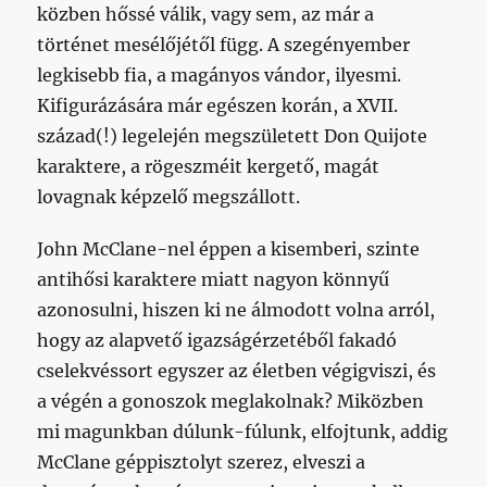
közben hőssé válik, vagy sem, az már a
történet mesélőjétől függ. A szegényember
legkisebb fia, a magányos vándor, ilyesmi.
Kifigurázására már egészen korán, a XVII.
század(!) legelején megszületett Don Quijote
karaktere, a rögeszméit kergető, magát
lovagnak képzelő megszállott.
John McClane-nel éppen a kisemberi, szinte
antihősi karaktere miatt nagyon könnyű
azonosulni, hiszen ki ne álmodott volna arról,
hogy az alapvető igazságérzetéből fakadó
cselekvéssort egyszer az életben végigviszi, és
a végén a gonoszok meglakolnak? Miközben
mi magunkban dúlunk-fúlunk, elfojtunk, addig
McClane géppisztolyt szerez, elveszi a