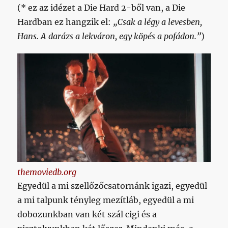
(* ez az idézet a Die Hard 2-ből van, a Die
Hardban ez hangzik el:
„Csak a légy a levesben,
Hans. A darázs a lekváron, egy köpés a pofádon.”
)
themoviedb.org
Egyedül a mi szellőzőcsatornánk igazi, egyedül
a mi talpunk tényleg mezítláb, egyedül a mi
dobozunkban van két szál cigi és a