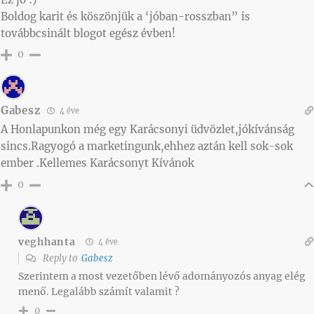
Boldog karit és köszönjük a ‘jóban-rosszban” is
továbbcsinált blogot egész évben!
0
Gabesz
4 éve
A Honlapunkon még egy Karácsonyi üdvözlet,jókívánság
sincs.Ragyogó a marketingunk,ehhez aztán kell sok-sok
ember .Kellemes Karácsonyt Kívánok
0
veghhanta
4 éve
Reply to
Gabesz
Szerintem a most vezetőben lévő adományozós anyag elég
menő. Legalább számít valamit ?
0