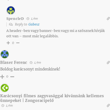
SpencleD
4 éve
Reply to
Gabesz
A header-ben vagy banner-ben vagy mi a szösznek hívják
ott van – most már legalábbis.
0
Blaser Ferenc
4 éve
Boldog karácsonyt mindenkinek!
0
Karácsonyi filmes zagyvasággal kívánnánk kellemes
ünnepeket | Zongoracipelő
4 éve