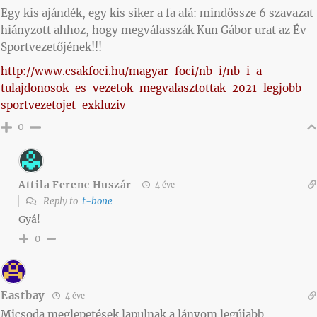
Egy kis ajándék, egy kis siker a fa alá: mindössze 6 szavazat
hiányzott ahhoz, hogy megválasszák Kun Gábor urat az Év
Sportvezetőjének!!!
http://www.csakfoci.hu/magyar-foci/nb-i/nb-i-a-
tulajdonosok-es-vezetok-megvalasztottak-2021-legjobb-
sportvezetojet-exkluziv
0
Attila Ferenc Huszár
4 éve
Reply to
t-bone
Gyá!
0
Eastbay
4 éve
Micsoda meglepetések lapulnak a lányom legújabb