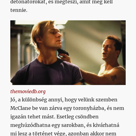
detonátorokat, és megteszi, amit meg kell
tennie.
themoviedb.org
Jó, a különbség annyi, hogy velünk szemben
McClane be van zárva egy toronyházba, és nem
igazán tehet mást. Esetleg csöndben
meghúzódhatna egy sarokban, és kivárhatná
mi lesz a történet vége, azonban akkor nem