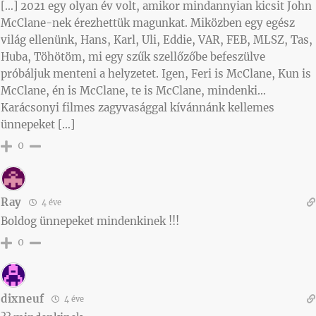
[…] 2021 egy olyan év volt, amikor mindannyian kicsit John
McClane-nek érezhettük magunkat. Miközben egy egész
világ ellenünk, Hans, Karl, Uli, Eddie, VAR, FEB, MLSZ, Tas,
Huba, Töhötöm, mi egy szűk szellőzőbe befeszülve
próbáljuk menteni a helyzetet. Igen, Feri is McClane, Kun is
McClane, én is McClane, te is McClane, mindenki…
Karácsonyi filmes zagyvasággal kívánnánk kellemes
ünnepeket […]
0
Ray
4 éve
Boldog ünnepeket mindenkinek !!!
0
dixneuf
4 éve