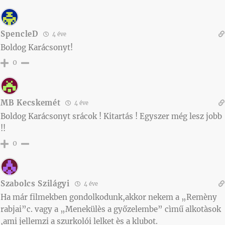
SpencleD
4 éve
Boldog Karácsonyt!
0
MB Kecskemét
4 éve
Boldog Karácsonyt srácok ! Kitartás ! Egyszer még lesz jobb
!!
0
Szabolcs Szilágyi
4 éve
Ha már filmekben gondolkodunk,akkor nekem a „Remèny
rabjai”c. vagy a „Menekülès a győzelembe” cìmű alkotàsok
,ami jellemzi a szurkolói lelket ès a klubot.