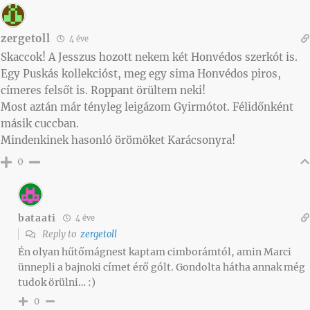
zergetoll
4 éve
Skaccok! A Jesszus hozott nekem két Honvédos szerkót is.
Egy Puskás kollekcióst, meg egy sima Honvédos piros,
címeres felsőt is. Roppant örültem neki!
Most aztán már tényleg leigázom Gyirmótot. Félidőnként
másik cuccban.
Mindenkinek hasonló örömöket Karácsonyra!
0
bataati
4 éve
Reply to
zergetoll
Én olyan hűtőmágnest kaptam cimborámtól, amin Marci
ünnepli a bajnoki címet érő gólt. Gondolta hátha annak még
tudok örülni… :)
0