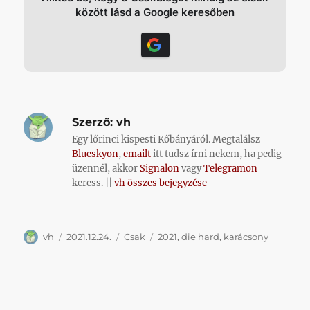
között lásd a Google keresőben
Szerző:
vh
Egy lőrinci kispesti Kőbányáról. Megtalálsz
Blueskyon
,
emailt
itt tudsz írni nekem, ha pedig
üzennél, akkor
Signalon
vagy
Telegramon
keress. ||
vh összes bejegyzése
Szerző
Közzétéve
Kategória
Címke
vh
2021.12.24.
Csak
2021
,
die hard
,
karácsony