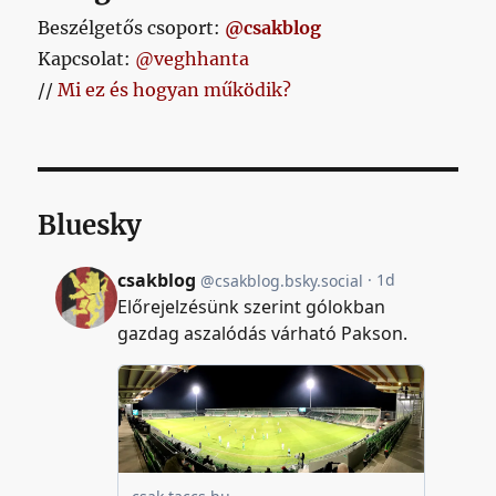
Beszélgetős csoport:
@csakblog
Kapcsolat:
@veghhanta
//
Mi ez és hogyan működik?
Bluesky