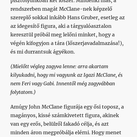
pisztolyunkban két lőszer. Mindenki más, a
rendszerben magát McClane-nek képzelő
szereplő sokkal inkább Hans Gruber, esetleg az
az idegesítő figura, aki a tárgyalóasztalon
keresztül próbál meg lelőni minket, hogy a
végén kifogyjon a tára (lőszerjavadalmazása!),
és mi durrantsuk ágyékon.
(Mielőtt végleg zagyva lenne: arra akartam
kilyukadni, hogy mi vagyunk az Igazi McClane, és
nem Feri vagy Gabi. Innentől még zagyvábban
folytatom.)
Amúgy John McClane figurája egy ősi toposz, a
magányos, kissé számkivetett figura, akinek
van egy erős, belülről fakadó célja, és azt
minden áron megpróbálja elérni. Hogy menet