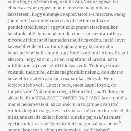
volna hogy nb3-ban meg nalunk van. Vicc az egesz! En
ebben az evben egyszer nem ereztem magamban a
kesztetest , hogy elmenjek Kaposvarrol 1-1 meccsre. Pedig
(nem mintha minden meccsen ott lettem volna ne
gondoljatok ilyenre) eggyut zokogtam veletek amikor
kiestunk, nb2-ben majd minden meccsen, azutan atlag a
meccsek felen majd harmadan majd negyeden, majd egyre
kevesebbet de ott voltam. Sajnos ahogy lattam ezt a
koncepcio nelkuli semmit ugy fotel szurkolo lettem. Erezni
akarom, hogy ez a mi , az en csapatom is! Erezni, azt a
milliőt ami a 3 evvel elotti idoszak volt. Tudom, csorok
voltunk, tudom fel Afrika megfordult nalunk, de akkor is
kozelebb ereztem azokat a csapatokat. Bocs de Hemi
idejeben jobb volt. Es ezer bocs, most kapni fogok, de
tudjatok mit? Valamiben meg a Hemi elotti is. Tudom, de
akkor is! Ez A KIBA.ZOTT HONVÉD BA.D MEG! Ja es mondja
már el nekem valaki, az Azurák mi a tokomnek van itt?
Amiota idejott 1 vagy 2 eve a franc se tudja nem is erdekel, de
mi az amiert ide kellett hozni? Kinek a pajtasa? Ki miatt
egetjuk miatta es az ilyenek miatt magunkat es a penzt?
Semmi koncepcio ebben az igazolas „politikaban”