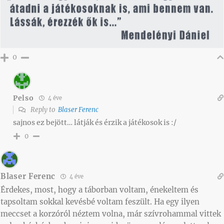
0
Pelso
4 éve
Reply to
Blaser Ferenc
sajnos ez bejött… látják és érzik a játékosok is :/
0
Blaser Ferenc
4 éve
Érdekes, most, hogy a táborban voltam, énekeltem és
tapsoltam sokkal kevésbé voltam feszült. Ha egy ilyen
meccset a korzóról néztem volna, már szívrohammal vittek