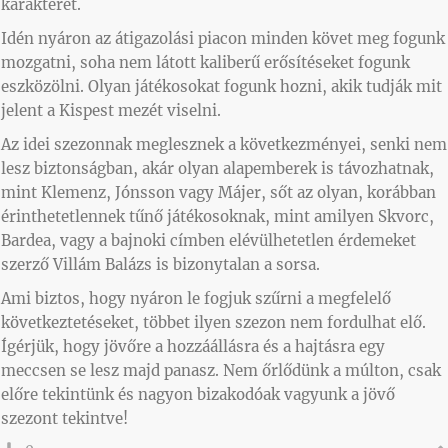
karakterét.
Idén nyáron az átigazolási piacon minden követ meg fogunk
mozgatni, soha nem látott kaliberű erősítéseket fogunk
eszközölni. Olyan játékosokat fogunk hozni, akik tudják mit
jelent a Kispest mezét viselni.
Az idei szezonnak meglesznek a következményei, senki nem
lesz biztonságban, akár olyan alapemberek is távozhatnak,
mint Klemenz, Jónsson vagy Májer, sőt az olyan, korábban
érinthetetlennek tűnő játékosoknak, mint amilyen Skvorc,
Bardea, vagy a bajnoki címben elévülhetetlen érdemeket
szerző Villám Balázs is bizonytalan a sorsa.
Ami biztos, hogy nyáron le fogjuk szűrni a megfelelő
következtetéseket, többet ilyen szezon nem fordulhat elő.
Ígérjük, hogy jövőre a hozzáállásra és a hajtásra egy
meccsen se lesz majd panasz. Nem őrlődünk a múlton, csak
előre tekintünk és nagyon bizakodóak vagyunk a jövő
szezont tekintve!