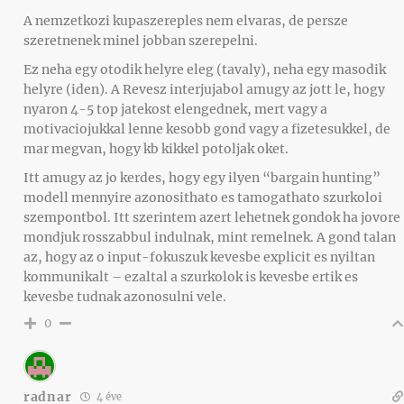
A nemzetkozi kupaszereples nem elvaras, de persze
szeretnenek minel jobban szerepelni.
Ez neha egy otodik helyre eleg (tavaly), neha egy masodik
helyre (iden). A Revesz interjujabol amugy az jott le, hogy
nyaron 4-5 top jatekost elengednek, mert vagy a
motivaciojukkal lenne kesobb gond vagy a fizetesukkel, de
mar megvan, hogy kb kikkel potoljak oket.
Itt amugy az jo kerdes, hogy egy ilyen “bargain hunting”
modell mennyire azonosithato es tamogathato szurkoloi
szempontbol. Itt szerintem azert lehetnek gondok ha jovore
mondjuk rosszabbul indulnak, mint remelnek. A gond talan
az, hogy az o input-fokuszuk kevesbe explicit es nyiltan
kommunikalt – ezaltal a szurkolok is kevesbe ertik es
kevesbe tudnak azonosulni vele.
0
radnar
4 éve