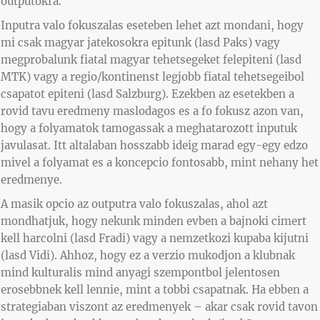
outputokra.
Inputra valo fokuszalas eseteben lehet azt mondani, hogy
mi csak magyar jatekosokra epitunk (lasd Paks) vagy
megprobalunk fiatal magyar tehetsegeket felepiteni (lasd
MTK) vagy a regio/kontinenst legjobb fiatal tehetsegeibol
csapatot epiteni (lasd Salzburg). Ezekben az esetekben a
rovid tavu eredmeny maslodagos es a fo fokusz azon van,
hogy a folyamatok tamogassak a meghatarozott inputuk
javulasat. Itt altalaban hosszabb ideig marad egy-egy edzo
mivel a folyamat es a koncepcio fontosabb, mint nehany het
eredmenye.
A masik opcio az outputra valo fokuszalas, ahol azt
mondhatjuk, hogy nekunk minden evben a bajnoki cimert
kell harcolni (lasd Fradi) vagy a nemzetkozi kupaba kijutni
(lasd Vidi). Ahhoz, hogy ez a verzio mukodjon a klubnak
mind kulturalis mind anyagi szempontbol jelentosen
erosebbnek kell lennie, mint a tobbi csapatnak. Ha ebben a
strategiaban viszont az eredmenyek – akar csak rovid tavon