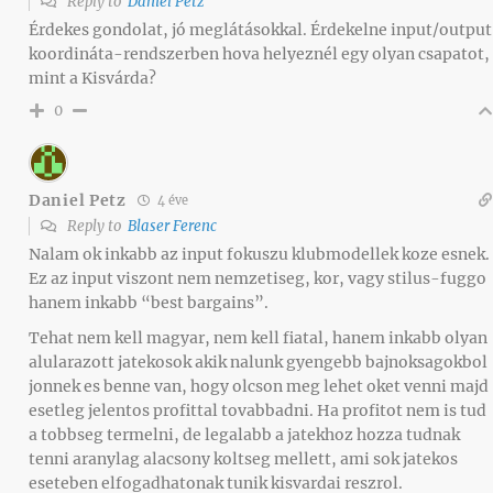
Reply to
Daniel Petz
Érdekes gondolat, jó meglátásokkal. Érdekelne input/output
koordináta-rendszerben hova helyeznél egy olyan csapatot,
mint a Kisvárda?
0
Daniel Petz
4 éve
Reply to
Blaser Ferenc
Nalam ok inkabb az input fokuszu klubmodellek koze esnek.
Ez az input viszont nem nemzetiseg, kor, vagy stilus-fuggo
hanem inkabb “best bargains”.
Tehat nem kell magyar, nem kell fiatal, hanem inkabb olyan
alularazott jatekosok akik nalunk gyengebb bajnoksagokbol
jonnek es benne van, hogy olcson meg lehet oket venni majd
esetleg jelentos profittal tovabbadni. Ha profitot nem is tud
a tobbseg termelni, de legalabb a jatekhoz hozza tudnak
tenni aranylag alacsony koltseg mellett, ami sok jatekos
eseteben elfogadhatonak tunik kisvardai reszrol.