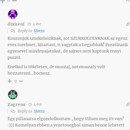
0
dixneuf
4 éve
Reply to
Sforza
Koszonjuk szurkoloinknak, sot SZURKOLOINKNAK az egesz
eves turelmet, kitartast, ti vagytok a Legjobbak! Puszilnank
egyesevel mindnyajatokat, de sajnos nem kaptunk ennyi
puszit.
Enelkul is tökéletes, de muszaj, sot muszaly volt
hozzatenni…bocsesz.
0
Zagreus
4 éve
Reply to
Sforza
Egy pillanatra elgondolkoztam , hogy Villam meg itt van?
:))) Komolyan ebben a vezetosegbol siman benne lehetett