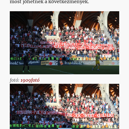
most jöhetnek a következmények.
fotó:
1909fotó