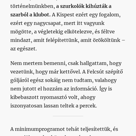
történelmünkben,
a szurkolók kihúzták a
szarból a klubot.
A Kispest ezért egy fogalom,
ezért egy nagycsapat, mert itt vagyunk
mögötte, a végletekig elkötelezve, és féltve
mindazt, amit felépítettünk, amit örököltünk –
az egészet.
Nem mertem bemenni, csak hallgattam, hogy
vezetünk, hogy már kettővel. A Felcsút szépítő
góljáról egész sokáig nem tudtam, valahogy
nem jutott el hozzám az információ. Így is
kibebaszott nyomasztó volt, ahogy
iszonyatosan lassan teltek a percek.
A minimumprogramot tehát teljesítettük, és