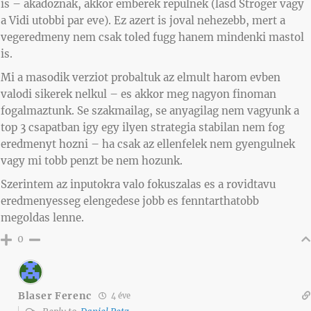
is – akadoznak, akkor emberek repulnek (lasd Stroger vagy
a Vidi utobbi par eve). Ez azert is joval nehezebb, mert a
vegeredmeny nem csak toled fugg hanem mindenki mastol
is.
Mi a masodik verziot probaltuk az elmult harom evben
valodi sikerek nelkul – es akkor meg nagyon finoman
fogalmaztunk. Se szakmailag, se anyagilag nem vagyunk a
top 3 csapatban igy egy ilyen strategia stabilan nem fog
eredmenyt hozni – ha csak az ellenfelek nem gyengulnek
vagy mi tobb penzt be nem hozunk.
Szerintem az inputokra valo fokuszalas es a rovidtavu
eredmenyesseg elengedese jobb es fenntarthatobb
megoldas lenne.
0
Blaser Ferenc
4 éve