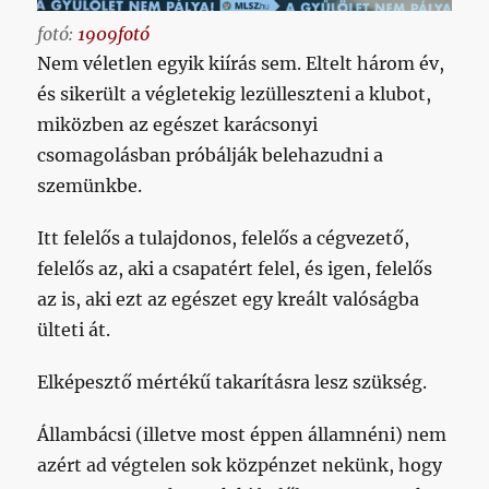
fotó:
1909fotó
Nem véletlen egyik kiírás sem. Eltelt három év,
és sikerült a végletekig lezülleszteni a klubot,
miközben az egészet karácsonyi
csomagolásban próbálják belehazudni a
szemünkbe.
Itt felelős a tulajdonos, felelős a cégvezető,
felelős az, aki a csapatért felel, és igen, felelős
az is, aki ezt az egészet egy kreált valóságba
ülteti át.
Elképesztő mértékű takarításra lesz szükség.
Állambácsi (illetve most éppen államnéni) nem
azért ad végtelen sok közpénzet nekünk, hogy