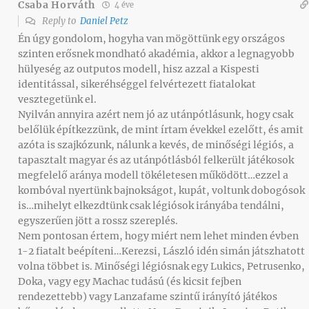
Csaba Horváth
4 éve
Reply to
Daniel Petz
Én úgy gondolom, hogyha van mögöttünk egy országos
szinten erősnek mondható akadémia, akkor a legnagyobb
hülyeség az outputos modell, hisz azzal a Kispesti
identitással, sikeréhséggel felvértezett fiatalokat
vesztegetünk el.
Nyilván annyira azért nem jó az utánpótlásunk, hogy csak
belőlük építkezzünk, de mint írtam évekkel ezelőtt, és amit
azóta is szajkózunk, nálunk a kevés, de minőségi légiós, a
tapasztalt magyar és az utánpótlásból felkerült játékosok
megfelelő aránya modell tökéletesen működött…ezzel a
kombóval nyertünk bajnokságot, kupát, voltunk dobogósok
is…mihelyt elkezdtünk csak légiósok irányába tendálni,
egyszerűen jött a rossz szereplés.
Nem pontosan értem, hogy miért nem lehet minden évben
1-2 fiatalt beépíteni…Kerezsi, László idén simán játszhatott
volna többet is. Minőségi légiósnak egy Lukics, Petrusenko,
Doka, vagy egy Machac tudású (és kicsit fejben
rendezettebb) vagy Lanzafame szintű irányító játékos