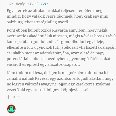
Reply to
Daniel Petz
Egyet értek az általad írtakkal teljesen, remélem még
mindig, hogy valakik végre rájönnek, hogy csak egy mini
Salzburg lehet stratégiailag nyerő.
Pont ebben különbözik a Kisvárda annyiban, hogy nekik
azért acélos akadémiájuk nincsen, mégis Révész hosszú távú
koncepcióban gondolkodik és gondolkodott egy ideje,
elkerülte a tuti ügynökök tuti játékosait vhs kazetták alapján
és inkább ment az adatok irányába, azaz olcsó de nagy
potenciállal, ebben a mezőnyben egyenrangú játékosokat
vásárolt és épített egy alázatos csapatot.
Nem tudom mi lesz, de igen is megnézném mit tudna itt
csinálni nálunk Révész, egy azonban elfogadhatatlan, hogy
ne legyen változás avagy ne jöjjön egy karakteres szakmai
vezető aki együtt tud dolgozni Vignjevic-csel
0