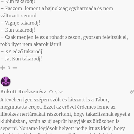
– Kun takarodj!
– Faszom, lement a bajnokság egyharmada és nem
változott semmi.
– Vignje takarodj!
– Kun takarodj!
– Csak menjen le ez a rohadt szezon, gyorsan felejtsük el,
több ilyet nem akarok látni!
– XY edző takarodj!
– Ja, Kun takarodj!
0
Bukott Rockzenész
4 éve
A tévében igen szépen szólt és látszott is a Tábor,
megmutatta erejét. Ezzel az erővel érdemes lenne az
illetékes nertársakat rászorítani, hogy takarítsanak egyet a
klubházban, aztán az új seprűt hagyják az öltözőben is
seperni. Noname légiósok helyett pedig itt az ideje, hogy