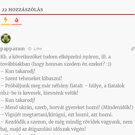
22
HOZZÁSZÓLÁS
papparam
4 éve
Kb. a következőket tudom elképzelni nyáron, ill. a
továbbiakban (hogy honnan szedem én ezeket? :))
– Kun takarodj!
– Szent teheneket kibaszni!
– Próbáljunk meg már néhány fiatalt – hülye, a fiatalok
nb2-be is kevesek, kiesnénk velük!
– Kun takarodj!
– Menő ukrán, szerb, horvát gyereket hozni! (Mindenidők!)
– Vignjét megtartani/kirúgni, ezt hozni, azt hozni.
– Kezdődik a szezon, de még mindig rövidek vagyunk, nem
baj, majd az átigazolási időszak végén!