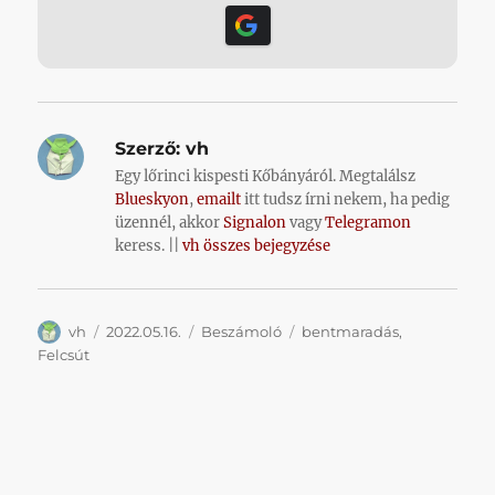
Szerző:
vh
Egy lőrinci kispesti Kőbányáról. Megtalálsz
Blueskyon
,
emailt
itt tudsz írni nekem, ha pedig
üzennél, akkor
Signalon
vagy
Telegramon
keress. ||
vh összes bejegyzése
Szerző
Közzétéve
Kategória
Címke
vh
2022.05.16.
Beszámoló
bentmaradás
,
Felcsút