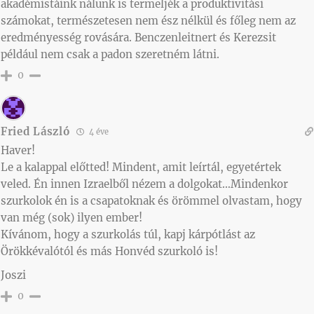
akadémistáink nálunk is termeljék a produktivitási
számokat, természetesen nem ész nélkül és főleg nem az
eredményesség rovására. Benczenleitnert és Kerezsit
például nem csak a padon szeretném látni.
0
Fried László
4 éve
Haver!
Le a kalappal előtted! Mindent, amit leírtál, egyetértek
veled. Én innen Izraelből nézem a dolgokat…Mindenkor
szurkolok én is a csapatoknak és örömmel olvastam, hogy
van még (sok) ilyen ember!
Kívánom, hogy a szurkolás túl, kapj kárpótlást az
Örökkévalótól és más Honvéd szurkoló is!
Joszi
0