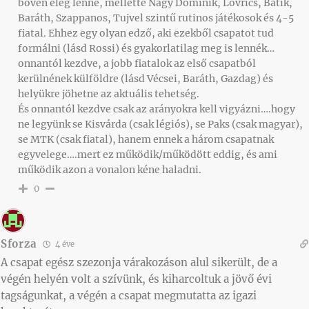
bőven elég lenne, mellette Nagy Dominik, Lovrics, Batik,
Baráth, Szappanos, Tujvel szintű rutinos játékosok és 4-5
fiatal. Ehhez egy olyan edző, aki ezekből csapatot tud
formálni (lásd Rossi) és gyakorlatilag meg is lennék…
onnantól kezdve, a jobb fiatalok az első csapatból
kerülnének külföldre (lásd Vécsei, Baráth, Gazdag) és
helyükre jöhetne az aktuális tehetség.
És onnantól kezdve csak az arányokra kell vigyázni….hogy
ne legyünk se Kisvárda (csak légiós), se Paks (csak magyar),
se MTK (csak fiatal), hanem ennek a három csapatnak
egyvelege….mert ez működik/működött eddig, és ami
működik azon a vonalon kéne haladni.
0
Sforza
4 éve
A csapat egész szezonja várakozáson alul sikerült, de a
végén helyén volt a szívünk, és kiharcoltuk a jövő évi
tagságunkat, a végén a csapat megmutatta az igazi