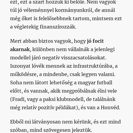
ezt, ezt a szart hozzuk ki belőle. Nem vagyok
túl jó véleménnyel kormányunkról, de annál
még őket is felelősebbnek tartom, mintsem ezt
a végletekig finanszírozzák.
Mert abban biztos vagyok, hogy
jó focit
akarnak
, különben nem vállalnák a jelenlegi
modellel járó negatív visszacsatolásokat.
Iszonyat lóvék mennek az infrastruktúrába, a
működésre, a mindenbe, csak legyen valami.
Soha nem látott lehetőség a magyar futball
előtt, és vannak, akik megpróbálnak élni vele
(Fradi, vagy a paksi klubmodell, de találnánk
még relatív pozitív példákat), és van a Honvéd.
Ebből mi látványosan nem kérünk, és ezt mind
szóban, mind szövegesen jeleztük.