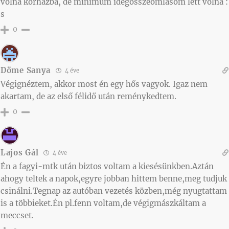
volna kórházba, de minimum idegösszeomlásom lett volna :
s
0
Döme Sanya
4 éve
Végignéztem, akkor most én egy hős vagyok. Igaz nem
akartam, de az első félidő után reménykedtem.
0
Lajos Gál
4 éve
Én a fagyi-mtk után biztos voltam a kiesésünkben.Aztán
ahogy teltek a napok,egyre jobban hittem benne,meg tudjuk
csinálni.Tegnap az autóban vezetés közben,még nyugtattam
is a többieket.Én pl.fenn voltam,de végigmászkáltam a
meccset.