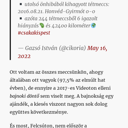
utolsó önhibából kihagyott tétmeccs:
2016.08.21. Honvéd-Gyirmót 0-0
azóta 244 tétmeccsből 6 igazolt
hiányzás
és 42400 kilométer
#csakakispest
— Gazsó István (@cikoria)
May 16,
2022
Ott voltam az összes meccsünkön, ahogy
általában ott vagyok (97,5% az elmúlt hat
évben), de ennyire a 2017-es Videoton elleni
bajnoki döntő
sem viselt meg. A bajnokság egy
ajándék, a kiesés viszont nagyon sok dolog
együttes következménye.
És most, Felcsúton, nem először a