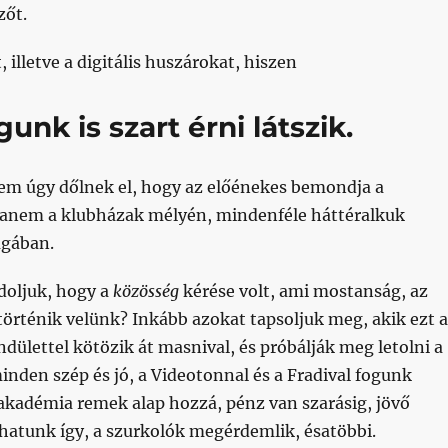
zőt.
 illetve a digitális huszárokat, hiszen
unk is szart érni látszik.
em úgy dőlnek el, hogy az előénekes bemondja a
anem a klubházak mélyén, mindenféle háttéralkuk
ágában.
doljuk, hogy a
közösség
kérése volt, ami mostanság, az
örténik velünk? Inkább azokat tapsoljuk meg, akik ezt a
endülettel kötözik át masnival, és próbálják meg letolni a
inden szép és jó, a Videotonnal és a Fradival fogunk
 akadémia remek alap hozzá, pénz van szarásig, jövő
hatunk így, a szurkolók megérdemlik, ésatöbbi.