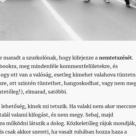
 maradt a szurkolónak, hogy kifejezze a
nemtetszését
.
ebookra, meg mindenféle kommentfelületekre, és
hogy ott van a valóság, esetleg kimehet valahova tüntetn
re, ott szintén tüntethet, hangoskodhat, vagy nem me
ntetőleg!), elmarad, satöbbi.
 lehetőség, kinek mi tetszik. Ha valaki nem
akar
meccsre
talál valami kifogást, és nem megy. Sebaj, majd
újra működni látszik a dolog. Közkeletűleg rájuk mondják
is csak akkor szereti, ha vasalt ruhában hozza haza a