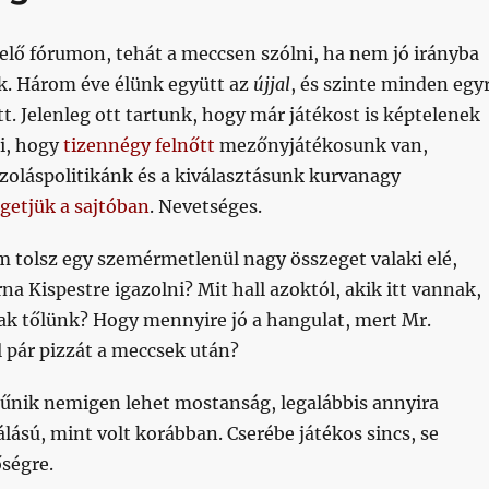
elő fórumon, tehát a meccsen szólni, ha nem jó irányba
. Három éve élünk együtt az
újjal
, és szinte minden egy
tt. Jelenleg ott tartunk, hogy már játékost is képtelenek
i, hogy
tizennégy felnőtt
mezőnyjátékosunk van,
zoláspolitikánk és a kiválasztásunk kurvanagy
getjük a sajtóban
. Nevetséges.
m tolsz egy szemérmetlenül nagy összeget valaki elé,
na Kispestre igazolni? Mit hall azoktól, akik itt vannak,
ak tőlünk? Hogy mennyire jó a hangulat, mert Mr.
 pár pizzát a meccsek után?
tűnik nemigen lehet mostanság, legalábbis annyira
lású, mint volt korábban. Cserébe játékos sincs, se
ségre.