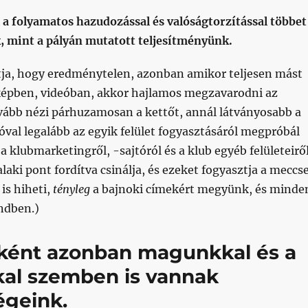
 a folyamatos hazudozással és valóságtorzítással többet
, mint a pályán mutatott teljesítményünk.
tja, hogy eredménytelen, azonban amikor teljesen mást
 képben, videóban, akkor hajlamos megzavarodni az
vább nézi párhuzamosan a kettőt, annál látványosabb a
óval legalább az egyik felület fogyasztásáról megpróbál
a klubmarketingről, -sajtóról és a klub egyéb felületeirő
alaki pont fordítva csinálja, és ezeket fogyasztja a meccs
 is hiheti,
tényleg
a bajnoki címekért megyünk, és minde
ndben.)
ként azonban magunkkal és a
al szemben is vannak
égeink.