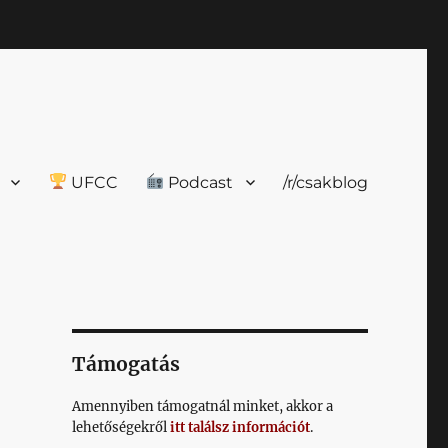
UFCC
Podcast
/r/csakblog
Támogatás
Amennyiben támogatnál minket, akkor a
lehetőségekről
itt találsz információt
.