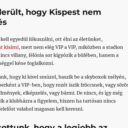
derült, hogy Kispest nem
és
kell egyedül fókuszálni, ott élni az életünket,
 kisírni
, mert nem elég VIP a VIP, miközben a stadion
incs villany, félórás sor kígyózik a büfében, hanem a
séggel kéne foglalkozni.
nk, hogy ki kivel smúzol, baszik be a skyboxok mélyén,
berként a VIP-ben, hogy rozét iszik fröccsnek, vagy sörö
dmények, elképzelés, vagy bármi. De nincs, és így még
ik a klubházra a figyelem, hiszen ha tartósan nincs
elelőst valahol magasan kell keresni.
tottunk, hogy a legjobb az