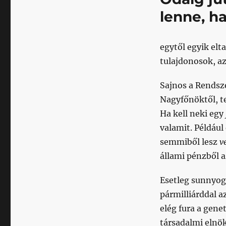
lenne, h
egytől egyik el
tulajdonosok, az
Sajnos a Rendsze
Nagyfőnöktől, te
Ha kell neki egy
valamit. Például 
semmiből lesz
v
állami pénzből 
Esetleg sunnyog
pármilliárddal a
elég fura a gene
társadalmi elnök