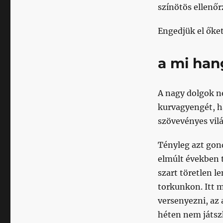
színötös ellenőr
Engedjük el őket,
a mi hang
A nagy dolgok n
kurvagyengét, h
szövevényes vil
Tényleg azt gon
elmúlt években t
szart töretlen l
torkunkon. Itt m
versenyezni, az
héten nem játsz