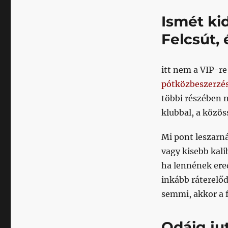
Ismét ki
Felcsút, 
itt nem a VIP-re 
pótközbeszerzést
többi részében n
klubbal, a közös
Mi pont leszarná
vagy kisebb kali
ha lennének ere
inkább ráterelőd
semmi, akkor a f
Odáig ju