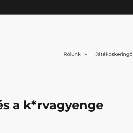
Rólunk
Játékoskeringő
és a k*rvagyenge