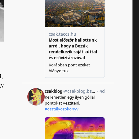
i,
gy
,