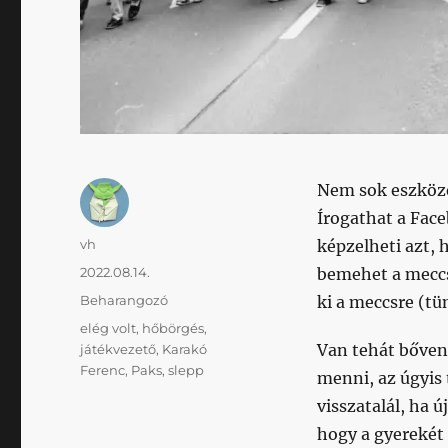
Nem sok eszköze
Írogathat a Fac
Szerző
vh
képzelheti azt, 
Közzétéve
2022.08.14.
bemehet a meccs
Kategória
Beharangozó
ki a meccsre (tü
Címke
elég volt
,
hőbörgés
,
Van tehát bőven
játékvezető
,
Karakó
Ferenc
,
Paks
,
slepp
menni, az úgyis 
visszatalál, ha 
hogy a gyerekét 