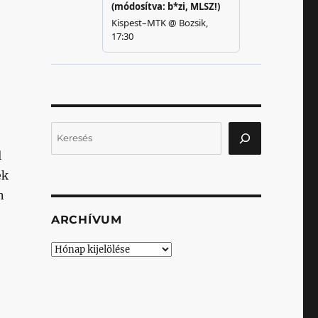
Keresés
l
ek
n
ARCHÍVUM
Archívum