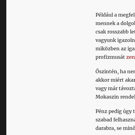
Például a megfel
mennek a dolgok
csak rosszabb le
vagyunk igazoln
miközben az iga
profizmusát
zen
Őszintén, ha ne
akkor miért akar
vagy már távozt
Mokaszin rendel
Pénz pedig úgy 
szabad felhaszná
darabra, se minő