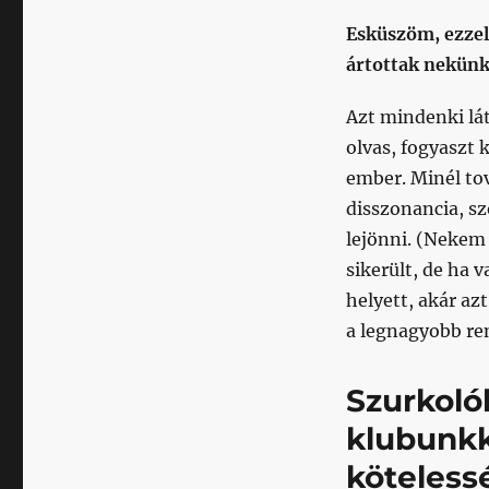
Esküszöm, ezzel
ártottak nekünk
Azt mindenki lá
olvas, fogyaszt
ember. Minél to
disszonancia, sz
lejönni. (Nekem 
sikerült, de ha v
helyett, akár azt
a legnagyobb re
Szurkoló
klubunkk
köteless