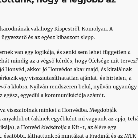
a
takarodnának valahogy Kispestről. Komolyan. A
 ügyvezető és az egész kibaszott slepp.
rnek van egy logikája, és senki sem lehet független a
hát mindig az a végső kérdés, hogy Őfelsége mit tervez
jó
Honvéd, akkor
jó
Honvédot akar majd, és kitalálnak
érkezik egy visszautasíthatatlan ajánlat, és hirtelen, a
evő
a klubra. Nyilván rendszeren belül, nyilván ugyanúgy
az egész, egyedül a kommunikációja számít.
va visszatolnak minket a Honvédba. Megdobják
z anyaklubot (akinek egyébként mi vagyunk az apja, teh
tikája), a Honvéd
kivásárolja
a Kft-t, az élére egy
, ésatöbbi, láthattunk rá mintákat a Fradinál és az MTK