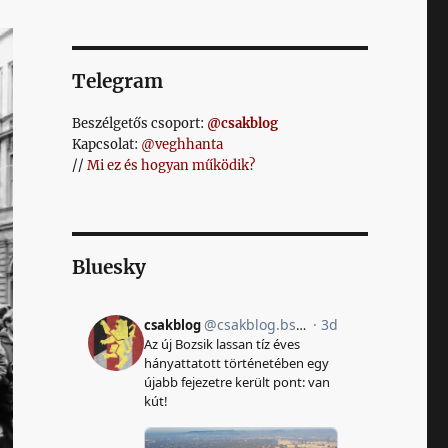
Telegram
Beszélgetős csoport:
@csakblog
Kapcsolat:
@veghhanta
//
Mi ez és hogyan működik?
Bluesky