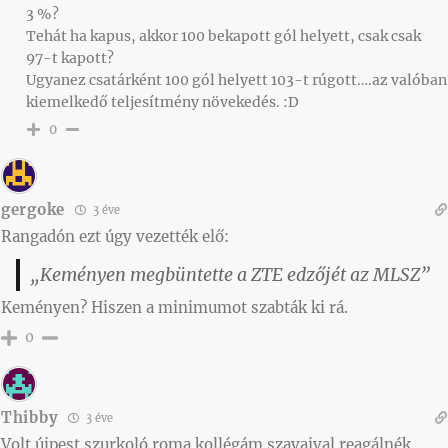
3 %?
Tehát ha kapus, akkor 100 bekapott gól helyett, csak csak
97-t kapott?
Ugyanez csatárként 100 gól helyett 103-t rúgott….az valóban
kiemelkedő teljesítmény növekedés. :D
0
gergoke
3 éve
Rangadón ezt úgy vezették elő:
„Keményen megbüntette a ZTE edzőjét az MLSZ”
Keményen? Hiszen a minimumot szabták ki rá.
0
Thibby
3 éve
Volt újpest szurkoló roma kollégám szavaival reagálnék….