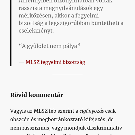
Amennyiben bizonyíthatóan voltak
rasszista megnyilvánulások egy
mérkőzésen, akkor a fegyelmi
bizottság a legszigorúbban büntetheti a
cselekményt.
“A gyűlölet nem pálya”
MLSZ fegyelmi bizottság
Rövid kommentár
Vagyis az MLSZ feb szerint a
cigányozás
csak
obszcén és megbotránkoztató kifejezés, de
nem rasszizmus, vagy mondjuk diszkriminatív