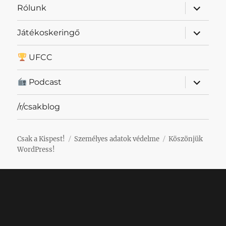
almenü
Rólunk
szétnyit
almenü
Játékoskeringő
szétnyit
UFCC
almenü
Podcast
szétnyit
/r/csakblog
Csak a Kispest!
Személyes adatok védelme
Köszönjük
WordPress!