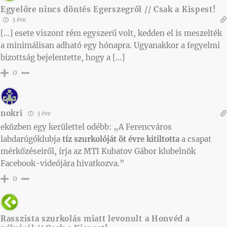
Egyelőre nincs döntés Egerszegről // Csak a Kispest!
3 éve
[…] esete viszont rém egyszerű volt, kedden el is meszelték
a minimálisan adható egy hónapra. Ugyanakkor a fegyelmi
bizottság bejelentette, hogy a […]
0
nokri
3 éve
eközben egy kerülettel odébb: „A Ferencváros
labdarúgóklubja
tíz szurkolóját öt évre kitiltotta
a csapat
mérkőzéseiről, írja az MTI Kubatov Gábor klubelnök
Facebook-videójára hivatkozva.”
0
Rasszista szurkolás miatt levonult a Honvéd a