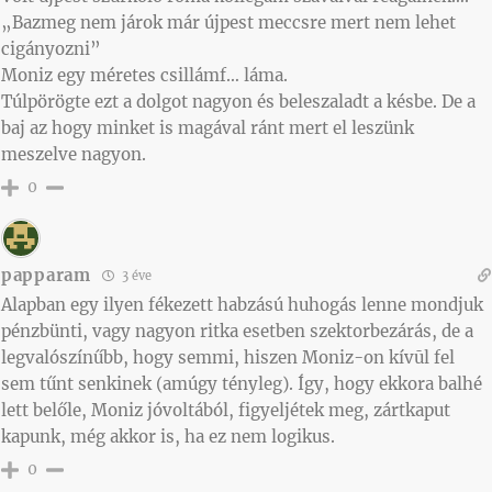
„Bazmeg nem járok már újpest meccsre mert nem lehet
cigányozni”
Moniz egy méretes csillámf… láma.
Túlpörögte ezt a dolgot nagyon és beleszaladt a késbe. De a
baj az hogy minket is magával ránt mert el leszünk
meszelve nagyon.
0
papparam
3 éve
Alapban egy ilyen fékezett habzású huhogás lenne mondjuk
pénzbünti, vagy nagyon ritka esetben szektorbezárás, de a
legvalószínűbb, hogy semmi, hiszen Moniz-on kívūl fel
sem tűnt senkinek (amúgy tényleg). Így, hogy ekkora balhé
lett belőle, Moniz jóvoltából, figyeljétek meg, zártkaput
kapunk, még akkor is, ha ez nem logikus.
0