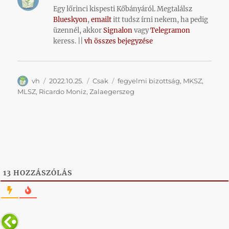
Egy lőrinci kispesti Kőbányáról. Megtalálsz
Blueskyon
,
emailt
itt tudsz írni nekem, ha pedig
üzennél, akkor
Signalon
vagy
Telegramon
keress. ||
vh összes bejegyzése
Szerző
Közzétéve
Kategória
Címke
vh
2022.10.25.
Csak
fegyelmi bizottság
,
MKSZ
,
MLSZ
,
Ricardo Moniz
,
Zalaegerszeg
13
HOZZÁSZÓLÁS