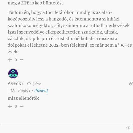
meg a ZTE is kap büntetést.
Tudom én, hogy a foci lelátókon mindig is az alsó-
középosztály lesz a hangadó, és istenments a színházi
szalonközönségektől, sőt, számomra a futball merkozések
igazi szenvedélye elképzelhetetlen szurkolók, ultrák,
zászlók, drapik, piro és füst stb. nélkül, de a rasszista
dolgokat el lehetne 2022-ben felejteni, ez már nem a ’90-es
évek.
0
Avecki
3 éve
Reply to
dixneuf
mlsz ellenőrök
0