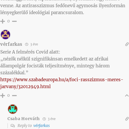
venne. Az antirasszizmus fedőnevű agymosás ilyenformán
lényegkerülő ideológiai parancsuralom.
0
vérfarkas
3 éve
Serie A felmérés Covid alatt:
„nézők nélkül szignifikánsan emelkedett az afrikai
állampolgár focisták teljesítménye, mintegy három
százalékkal.”
https://www.szabadeuropa.hu/a/foci-rasszizmus-meres-
jarvany/32012949.html
0
Csaba Horváth
3 éve
Reply to
vérfarkas