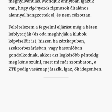
megnyilvánulás. Mondjuk annyiban igazuk
van, hogy
cigányozós
rigmusok általános
alannyal hangzottak el, és nem célzottan.
Feltételezem a fegyelmi eljárást még a héten
lefolytatják (és oda meghívják a klubok
képviselőit is), hiszen ha zártkapuban,
szektorbezárásban, vagy hasonlóban
gondolkodnak, akkor azt legkésőbb péntekig
meg kéne szülni, mert mi már szombaton, a
ZTE pedig vasárnap játszik, igaz, ők idegenben.