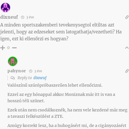
dixneuf
3 éve
A minden sportszakemberi tevekenysegtol eltiltas azt
jelenti, hogy az edzeseket sem latogathatja/vezetheti? Ha
igen, ezt ki ellenőrzi es hogyan?
0
pahynor
3 éve
Reply to
dixneuf
Valószínű szúrópróbaszerűen lehet ellenőrizni.
Ezzel az egy hónappal akkor Moniznak már itt is van a
hosszú téli szünet.
Ezek után nem csodálkoznék, ha nem vele kezdené már meg
a tavaszi felkészülést a ZTE.
Amúgy korrekt lesz, ha a huhogásért mi, de a cigányozásért