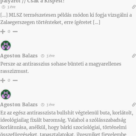
pályáról // Csak a Kispest!
3 éve
[…] MLSZ természetesen példás módon ki fogja vizsgálni a
Zalaegerszegen történteket, erre ígéretet […]
0
Agoston Balazs
3 éve
Persze az antirasszius sohase bünteti a magyarellenes
rasszizmust.
0
Agoston Balazs
3 éve
Ez az egész antirasszista bullshit végtelenül buta, korlátolt,
ideológiailag fixált baromság. Valahol a szólásszabadság
korlátozása, anélkül, hogy bárki szociológiai, történelmi
összefüggéseket, tapasztalatokat, ilyesmiket figyelembe