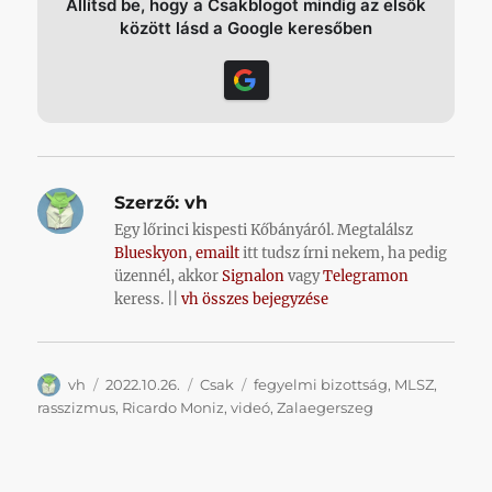
Állítsd be, hogy a Csakblogot mindig az elsők
között lásd a Google keresőben
Szerző:
vh
Egy lőrinci kispesti Kőbányáról. Megtalálsz
Blueskyon
,
emailt
itt tudsz írni nekem, ha pedig
üzennél, akkor
Signalon
vagy
Telegramon
keress. ||
vh összes bejegyzése
Szerző
Közzétéve
Kategória
Címke
vh
2022.10.26.
Csak
fegyelmi bizottság
,
MLSZ
,
rasszizmus
,
Ricardo Moniz
,
videó
,
Zalaegerszeg