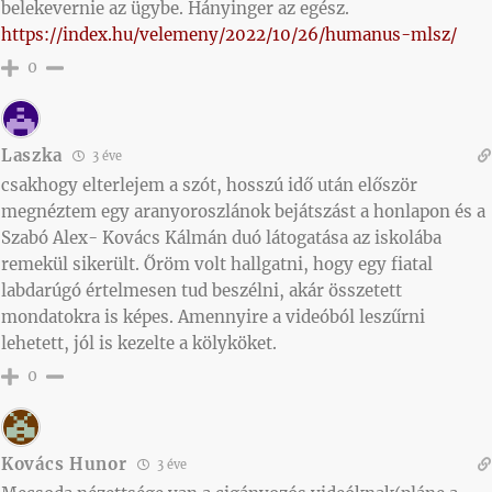
belekevernie az ügybe. Hányinger az egész.
https://index.hu/velemeny/2022/10/26/humanus-mlsz/
0
Laszka
3 éve
csakhogy elterlejem a szót, hosszú idő után először
megnéztem egy aranyoroszlánok bejátszást a honlapon és a
Szabó Alex- Kovács Kálmán duó látogatása az iskolába
remekül sikerült. Őröm volt hallgatni, hogy egy fiatal
labdarúgó értelmesen tud beszélni, akár összetett
mondatokra is képes. Amennyire a videóból leszűrni
lehetett, jól is kezelte a kölyköket.
0
Kovács Hunor
3 éve