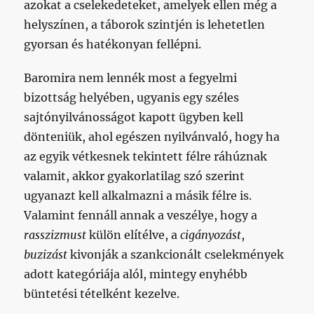
azokat a cselekedeteket, amelyek ellen még a
helyszínen, a táborok szintjén is lehetetlen
gyorsan és hatékonyan fellépni.
Baromira nem lennék most a fegyelmi
bizottság helyében, ugyanis egy széles
sajtónyilvánosságot kapott ügyben kell
dönteniük, ahol egészen nyilvánvaló, hogy ha
az egyik vétkesnek tekintett félre ráhúznak
valamit, akkor gyakorlatilag szó szerint
ugyanazt kell alkalmazni a másik félre is.
Valamint fennáll annak a veszélye, hogy a
rasszizmust
külön elítélve, a
cigányozást
,
buzizást
kivonják a szankcionált cselekmények
adott kategóriája alól, mintegy enyhébb
büntetési tételként kezelve.