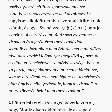
eltiltott labdarúgóra és a sportszakemberi
tevékenységtől eltiltott sportszakemberre
vonatkozó rendelkezéseket kell alkalmazni.”
,
vagyis az elküldött ember azonnal eltiltottnak
számít, és így a Szabályzat 9. § (2) b) 1) pontja
szerint
„Az eltiltás alatt álló sportszakember a
kispadon és a játéktéren tartózkodókkal
semmilyen formában nem érintkezhet a mérkőzés
hivatalos kezdési időpontját megelőző 45 perctől –
a szünetet is beleértve – a mérkőzés végét követő
30 percig, mely időtartam alatt sem a játéktérre,
sem az öltözőépületbe nem léphet be. A mérkőzés
alatt úgy kell elhelyezkednie, hogy a „kispad” 20
m-es körzetén belül nem tartózkodhat.”
A büntetési tétel arra enged következtetni,
hogy Moniz olyan okból hívta le a csapatát,