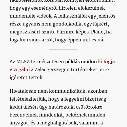
rádiótelefonok korában könnyen előfordulhat,
hogy egy eseményről hirtelen előkerülnek
mindenféle videók. A felhasználók egy jelentős
része ugyanis nem gondolkodik, egy lájkért,
megosztásért szinte bármire képes. Pláne, ha
fogalma sincs arról, hogy éppen mit csinál.
Az MLSZ természetesen
példás módon
ki fogja
vizsgálni
a Zalaegerszegen történteket, erre
ígéretet tettek.
Hivatalosan nem kommunikálták, azonban
feltételezhetjük, hogy a fegyelmi bizottság
keddi ülésén úgy határoztak, csütörtökre
berendelnek mindenkit, bekérnek minden
anyagot, és a meghallgatások, valamint a