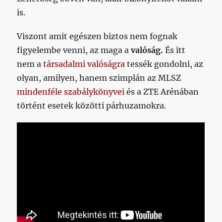
is.
Viszont amit egészen biztos nem fognak
figyelembe venni, az maga a
valóság.
És itt
nem a
társadalmi valóságra
tessék gondolni, az
olyan, amilyen, hanem szimplán az MLSZ
mindenféle szabálykönyvei
és a ZTE Arénában
történt esetek közötti párhuzamokra.