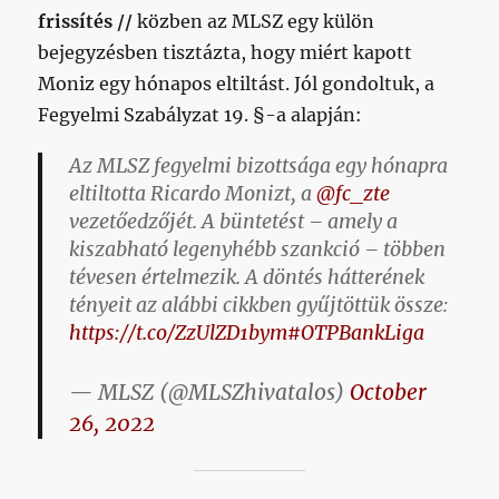
frissítés //
közben az MLSZ egy külön
bejegyzésben tisztázta, hogy miért kapott
Moniz egy hónapos eltiltást. Jól gondoltuk, a
Fegyelmi Szabályzat 19. §-a alapján:
Az MLSZ fegyelmi bizottsága egy hónapra
eltiltotta Ricardo Monizt, a
@fc_zte
vezetőedzőjét. A büntetést – amely a
kiszabható legenyhébb szankció – többen
tévesen értelmezik. A döntés hátterének
tényeit az alábbi cikkben gyűjtöttük össze:
https://t.co/ZzUlZD1bym
#OTPBankLiga
— MLSZ (@MLSZhivatalos)
October
26, 2022