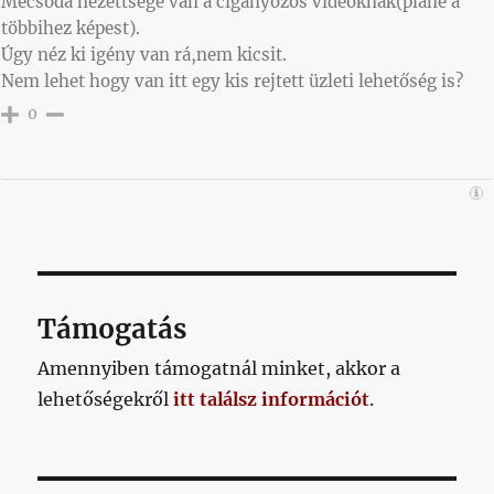
Mecsoda nézettsége van a cigányozós videóknak(pláne a
többihez képest).
Úgy néz ki igény van rá,nem kicsit.
Nem lehet hogy van itt egy kis rejtett üzleti lehetőség is?
0
Támogatás
Amennyiben támogatnál minket, akkor a
lehetőségekről
itt találsz információt
.