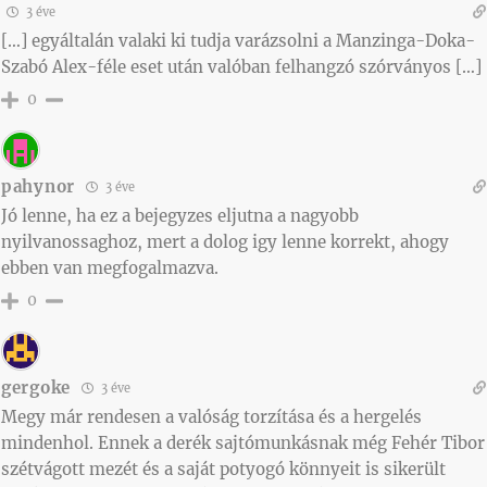
3 éve
[…] egyáltalán valaki ki tudja varázsolni a Manzinga-Doka-
Szabó Alex-féle eset után valóban felhangzó szórványos […]
0
pahynor
3 éve
Jó lenne, ha ez a bejegyzes eljutna a nagyobb
nyilvanossaghoz, mert a dolog igy lenne korrekt, ahogy
ebben van megfogalmazva.
0
gergoke
3 éve
Megy már rendesen a valóság torzítása és a hergelés
mindenhol. Ennek a derék sajtómunkásnak még Fehér Tibor
szétvágott mezét és a saját potyogó könnyeit is sikerült