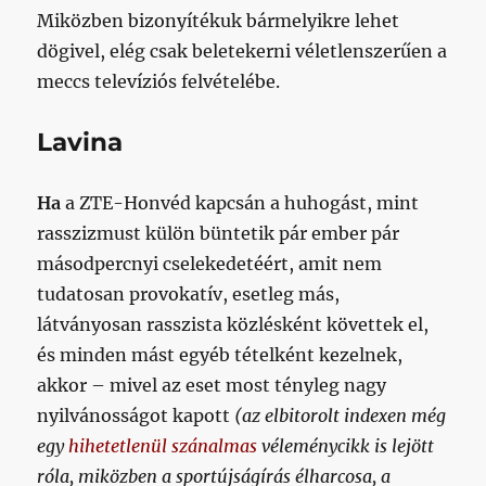
Miközben bizonyítékuk bármelyikre lehet
dögivel, elég csak beletekerni véletlenszerűen a
meccs televíziós felvételébe.
Lavina
Ha
a ZTE-Honvéd kapcsán a huhogást, mint
rasszizmust külön büntetik pár ember pár
másodpercnyi cselekedetéért, amit nem
tudatosan provokatív, esetleg más,
látványosan rasszista közlésként követtek el,
és minden mást egyéb tételként kezelnek,
akkor – mivel az eset most tényleg nagy
nyilvánosságot kapott
(az elbitorolt indexen még
egy
hihetetlenül szánalmas
véleménycikk is lejött
róla, miközben a sportújságírás élharcosa, a