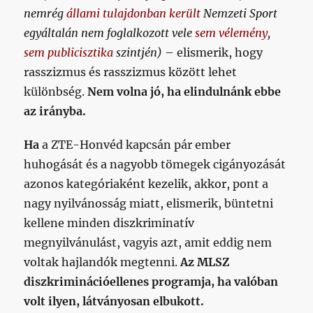
nemrég
állami tulajdonban került
Nemzeti Sport
egyáltalán nem foglalkozott vele
sem vélemény
,
sem publicisztika
szintjén)
– elismerik, hogy
rasszizmus és rasszizmus között lehet
különbség.
Nem volna jó, ha elindulnánk ebbe
az irányba.
Ha
a ZTE-Honvéd kapcsán pár ember
huhogását és a nagyobb tömegek cigányozását
azonos kategóriaként kezelik, akkor, pont a
nagy nyilvánosság miatt, elismerik, büntetni
kellene minden diszkriminatív
megnyilvánulást, vagyis azt, amit eddig nem
voltak hajlandók megtenni.
Az MLSZ
diszkriminációellenes programja, ha valóban
volt ilyen, látványosan elbukott.