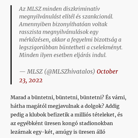
Az MLSZ minden diszkriminatív
megnyilvánulást elítél és szankcionál.
Amennyiben bizonyíthatóan voltak
rasszista megnyilvánulások egy
mérkőzésen, akkor a fegyelmi bizottság a
legszigorúbban büntetheti a cselekményt.
Minden ilyen esetben eljárás indul.
— MLSZ (@MLSZhivatalos)
October
23, 2022
Marad a büntetni, büntetni, büntetni? És várni,
hátha magától megjavulnak a dolgok? Addig
pedig a klubok befizetik a milliós tételeket, és
az egyébként üresen kongó stadionokban
lezárnak egy-két, amúgy is üresen álló