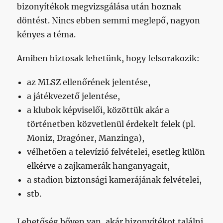
bizonyítékok megvizsgálása után hoznak
döntést. Nincs ebben semmi meglepő, nagyon
kényes a téma.
Amiben biztosak lehetünk, hogy felsorakozik:
az MLSZ ellenőrének jelentése,
a játékvezető jelentése,
a klubok képviselői, közöttük akár a
történetben közvetlenül érdekelt felek (pl.
Moniz, Dragóner, Manzinga),
vélhetően a televízió felvételei, esetleg külön
elkérve a zajkamerák hanganyagait,
a stadion biztonsági kamerájának felvételei,
stb.
Lehetőség bőven van, akár bizonyítékot találni