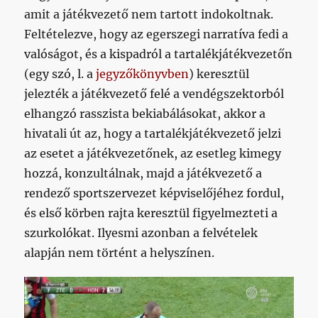
amit a játékvezető nem tartott indokoltnak.
Feltételezve, hogy az egerszegi narratíva fedi a
valóságot, és a kispadról a tartalékjátékvezetőn
(egy szó, l. a
jegyzőkönyvben
) keresztül
jelezték a játékvezető felé a vendégszektorból
elhangzó rasszista bekiabálásokat, akkor a
hivatali út az, hogy a tartalékjátékvezető jelzi
az esetet a játékvezetőnek, az esetleg kimegy
hozzá, konzultálnak, majd a játékvezető a
rendező sportszervezet képviselőjéhez fordul,
és első körben rajta keresztül figyelmezteti a
szurkolókat. Ilyesmi azonban a felvételek
alapján nem történt a helyszínen.