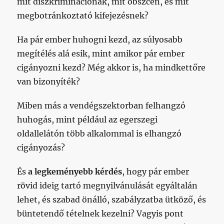
mit diszkriminációnak, mit obszcén, és mit
megbotránkoztató kifejezésnek?
Ha pár ember huhogni kezd, az súlyosabb
megítélés alá esik, mint amikor pár ember
cigányozni kezd? Még akkor is, ha mindkettőre
van bizonyíték?
Miben más a vendégszektorban felhangzó
huhogás, mint például az egerszegi
oldallelátón több alkalommal is elhangzó
cigányozás?
És
a legkeményebb kérdés
, hogy pár ember
rövid ideig tartó megnyilvánulását egyáltalán
lehet, és szabad önálló, szabályzatba ütköző, és
büntetendő tételnek kezelni? Vagyis pont