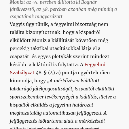
Monizt az 55. percben állította ki Bognár
játékvezető, az 58. percben azonban még mindig a
csapatának magyarázott
Vagyis úgy tűnik, a fegyelmi bizottság nem
találta bizonyítottnak, hogy a kispadról
elküldött Moniz a kiállítását követően még
percekig taktikai utasításokkal látja el a
csapatát, és egyes pletykák szerint mindezt
később, a lelátóról is folytatta. A
Fegyelmi
Szabályzat
48. § (4) a) pontja egyértelműen
kimondja, hogy
„A mérkőzésen kiállított
labdarúgó játékjogosultságát, kispadtól elküldött
sportszakember tevékenységét a kiállítás, illetve a
kispadtól elküldés a fegyelmi határozat
meghozataláig automatikusan felfüggeszti. A
felfüggesztés időtartama alatt a mérkőzéstől