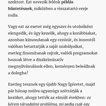
szektort. Ezt nevezik felénk
példás
büntetésnek
, miközben a visszatartó ereje
nulla.
Vagy ezt az esetet még egyszer és utolsóként
elengedik, és úgy kezelik, ahogy a korábbiakat,
azonban kimondanak egy cezúrát, és innentől
valóban betartatják a saját szabályaikat,
esetleg finomítanak rajtuk, valódi programokat
hoznak létre a diszkriminatív
megnyilvánulások ellen, keményen beleállnak
a dologba?
Esetleg tesznek egy újabb Nagy Ígéretet, majd
pár hónap múlva ugyanúgy széttárják a
kezüket, ahogy tették az elmúlt években:
ez
kérem társadalmi probléma, mi pedig csak egy