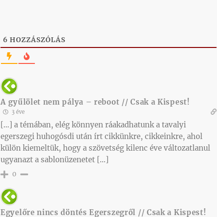
6
HOZZÁSZÓLÁS
A gyűlölet nem pálya – reboot // Csak a Kispest!
3 éve
[…] a témában, elég könnyen ráakadhatunk a tavalyi
egerszegi huhogósdi után írt cikkünkre, cikkeinkre, ahol
külön kiemeltük, hogy a szövetség kilenc éve változatlanul
ugyanazt a sablonüzenetet […]
0
Egyelőre nincs döntés Egerszegről // Csak a Kispest!