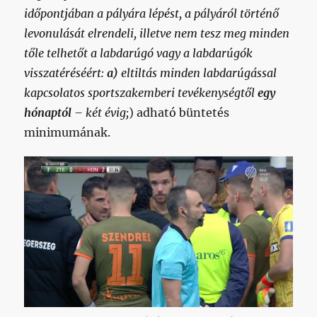
időpontjában a pályára lépést, a pályáról történő
levonulását elrendeli, illetve nem tesz meg minden
tőle telhetőt a labdarúgó vagy a labdarúgók
visszatéréséért:
a)
eltiltás minden labdarúgással
kapcsolatos sportszakemberi tevékenységtől
egy
hónaptól
– két évig;
) adható büntetés
minimumának.