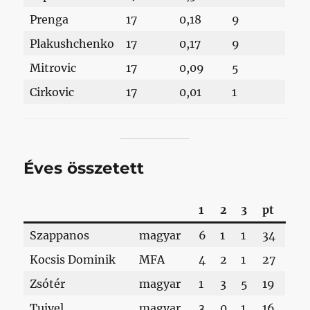
Prenga
17
0,18
9
Plakushchenko
17
0,17
9
Mitrovic
17
0,09
5
Cirkovic
17
0,01
1
Éves összetett
1
2
3
pt
Szappanos
magyar
6
1
1
34
Kocsis Dominik
MFA
4
2
1
27
Zsótér
magyar
1
3
5
19
Tujvel
magyar
3
0
1
16