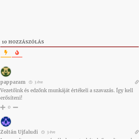
10
HOZZÁSZÓLÁS
papparam
3 éve
Vezetőink és edzőnk munkáját értékeli a szavazás. Így kell
erősíteni!
0
Zoltán Ujfaludi
3 éve