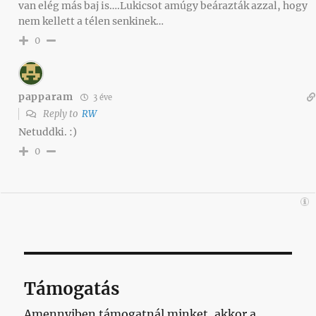
van elég más baj is….Lukicsot amúgy beárazták azzal, hogy
nem kellett a télen senkinek…
0
papparam
3 éve
Reply to
RW
Netuddki. :)
0
Támogatás
Amennyiben támogatnál minket, akkor a