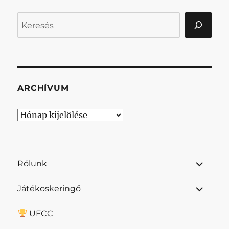
Keresés
ARCHÍVUM
Archívum
almenü
Rólunk
szétnyit
almenü
Játékoskeringő
szétnyit
UFCC