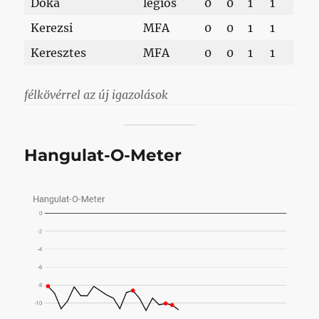
Doka
légiós
0
0
1
1
Kerezsi
MFA
0
0
1
1
Keresztes
MFA
0
0
1
1
félkövérrel az új igazolások
Hangulat-O-Meter