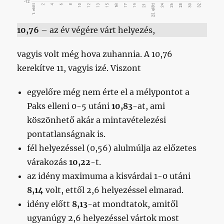
10,76
– az év végére várt helyezés,
vagyis volt még hova zuhannia. A 10,76
kerekítve 11, vagyis izé. Viszont
egyelőre még nem érte el a mélypontot a
Paks elleni 0-5 utáni
10,83
-at, ami
köszönhető akár a mintavételezési
pontatlanságnak is.
fél helyezéssel (0,56) alulmúlja az előzetes
várakozás
10,22
-t.
az idény maximuma a kisvárdai 1-0 utáni
8,14
volt, ettől 2,6 helyezéssel elmarad.
idény előtt
8,13
-at mondtatok, amitől
ugyanúgy 2,6 helyezéssel vártok most