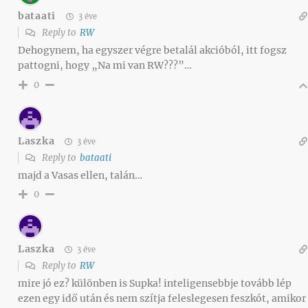
bataati
3 éve
Reply to
RW
Dehogynem, ha egyszer végre betalál akcióból, itt fogsz
pattogni, hogy „Na mi van RW???”…
0
Laszka
3 éve
Reply to
bataati
majd a Vasas ellen, talán…
0
Laszka
3 éve
Reply to
RW
mire jó ez? különben is Supka! inteligensebbje tovább lép
ezen egy idő után és nem szítja feleslegesen feszkót, amikor