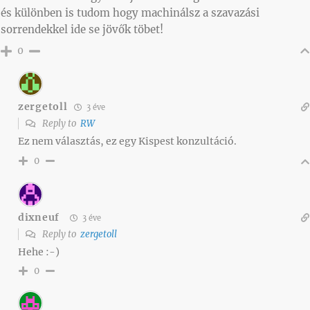
és különben is tudom hogy machinálsz a szavazási
sorrendekkel ide se jövők töbet!
0
zergetoll
3 éve
Reply to
RW
Ez nem választás, ez egy Kispest konzultáció.
0
dixneuf
3 éve
Reply to
zergetoll
Hehe :-)
0