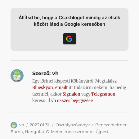
Állítsd be, hogy a Csakblogot mindig az elsők
között lásd a Google keresőben
Szerző:
vh
Egy lőrinci kispesti Kőbányáról. Megtalálsz
Blueskyon
,
emailt
itt tudsz írni nekem, ha pedig
üzennél, akkor
Signalon
vagy
Telegramon
keress. ||
vh összes bejegyzése
Szerző
Közzétéve
Kategória
Címke
vh
2023.01.31.
Osztályozókönyv
Benczenleitner
Barna
,
Hangulat-O-Meter
,
meccsembere
,
Újpest