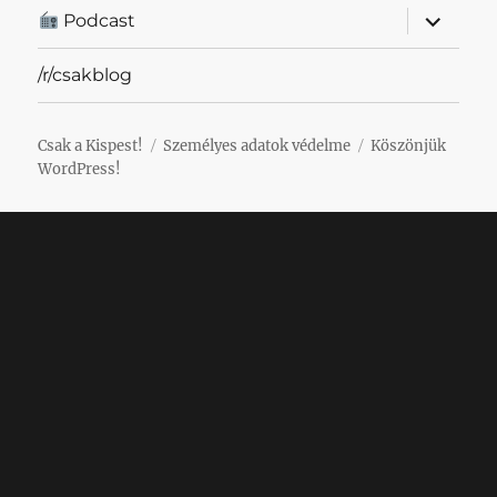
almenü
Podcast
szétnyit
/r/csakblog
Csak a Kispest!
Személyes adatok védelme
Köszönjük
WordPress!