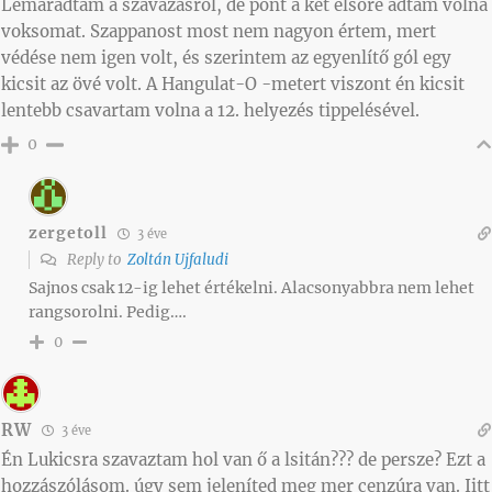
Lemaradtam a szavazásról, de pont a két elsőre adtam volna
voksomat. Szappanost most nem nagyon értem, mert
védése nem igen volt, és szerintem az egyenlítő gól egy
kicsit az övé volt. A Hangulat-O -metert viszont én kicsit
lentebb csavartam volna a 12. helyezés tippelésével.
0
zergetoll
3 éve
Reply to
Zoltán Ujfaludi
Sajnos csak 12-ig lehet értékelni. Alacsonyabbra nem lehet
rangsorolni. Pedig….
0
RW
3 éve
Én Lukicsra szavaztam hol van ő a lsitán??? de persze? Ezt a
hozzászólásom. úgy sem jeleníted meg mer cenzúra van. Iitt