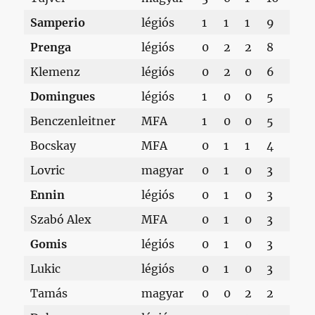
Samperio
légiós
1
1
1
9
Prenga
légiós
0
2
2
8
Klemenz
légiós
0
2
0
6
Domingues
légiós
1
0
0
5
Benczenleitner
MFA
1
0
0
5
Bocskay
MFA
0
1
1
4
Lovric
magyar
0
1
0
3
Ennin
légiós
0
1
0
3
Szabó Alex
MFA
0
1
0
3
Gomis
légiós
0
1
0
3
Lukic
légiós
0
1
0
3
Tamás
magyar
0
0
2
2