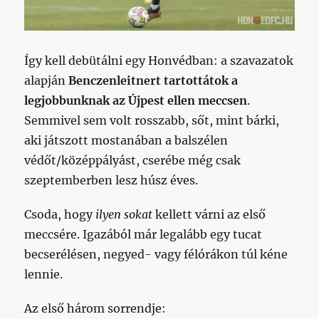
Így kell debütálni egy Honvédban: a szavazatok
alapján
Benczenleitnert tartottátok a
legjobbunknak az Újpest ellen meccsen
.
Semmivel sem volt rosszabb, sőt, mint bárki,
aki játszott mostanában a balszélen
védőt/középpályást, cserébe még csak
szeptemberben lesz húsz éves.
Csoda, hogy
ilyen
sokat
kellett várni az első
meccsére. Igazából már legalább egy tucat
becserélésen, negyed- vagy félórákon túl kéne
lennie.
Az első három sorrendje: