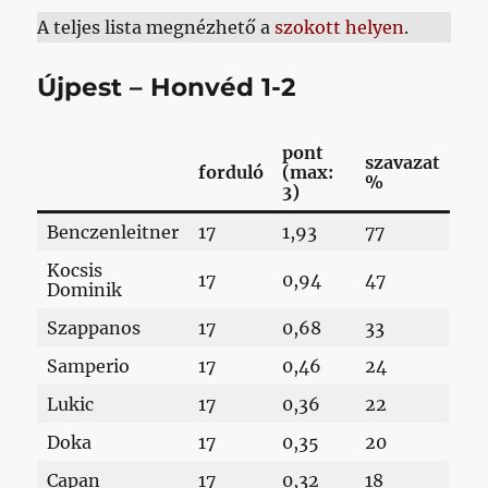
A teljes lista megnézhető a
szokott helyen
.
Újpest – Honvéd 1-2
pont
szavazat
forduló
(max:
%
3)
Benczenleitner
17
1,93
77
Kocsis
17
0,94
47
Dominik
Szappanos
17
0,68
33
Samperio
17
0,46
24
Lukic
17
0,36
22
Doka
17
0,35
20
Capan
17
0,32
18