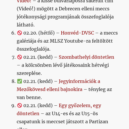
Videó!
– a kissé bulvárlaposra sikerült cím
(Videó!) mögött a Debrecen elleni meccs
jótékonysági programjának összefoglalója
látható.
02.20. (hétfő) –
Honvéd-DVSC
– a meccs
galériája és az MLSZ Youtube-ra feltöltött
összefoglalója.
02.21. (kedd) –
Szombathelyi döntetlen
– a kölcsönben lévő játékosaink hétvégi
szereplése.
02.21. (kedd) –
Jegyinformációk a
Mezőkövesd elleni bajnokira
– tényleg az
van benne.
02.21. (kedd) –
Egy győzelem, egy
döntetlen
– az U14-es és az U15-ös
csapatunk is meccset játszott a Partizan