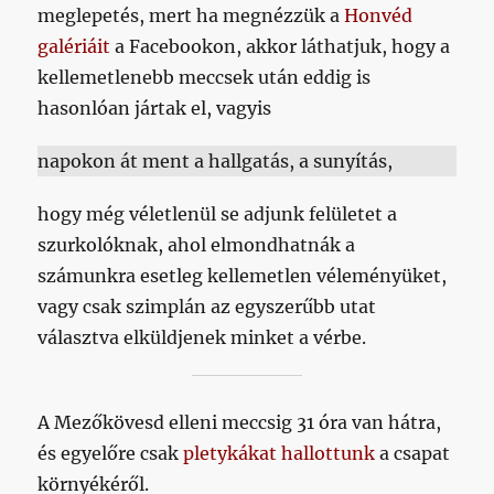
meglepetés, mert ha megnézzük a
Honvéd
galériáit
a Facebookon, akkor láthatjuk, hogy a
kellemetlenebb meccsek után eddig is
hasonlóan jártak el, vagyis
napokon át ment a hallgatás, a sunyítás,
hogy még véletlenül se adjunk felületet a
szurkolóknak, ahol elmondhatnák a
számunkra esetleg kellemetlen véleményüket,
vagy csak szimplán az egyszerűbb utat
választva elküldjenek minket a vérbe.
A Mezőkövesd elleni meccsig 31 óra van hátra,
és egyelőre csak
pletykákat hallottunk
a csapat
környékéről.