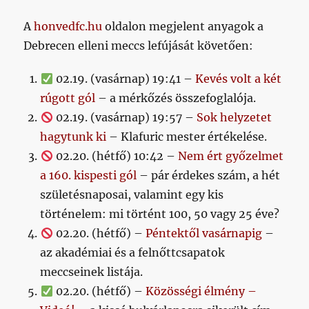
A
honvedfc.hu
oldalon megjelent anyagok a
Debrecen elleni meccs lefújását követően:
02.19. (vasárnap) 19:41 –
Kevés volt a két
rúgott gól
– a mérkőzés összefoglalója.
02.19. (vasárnap) 19:57 –
Sok helyzetet
hagytunk ki
– Klafuric mester értékelése.
02.20. (hétfő) 10:42 –
Nem ért győzelmet
a 160. kispesti gól
– pár érdekes szám, a hét
születésnaposai, valamint egy kis
történelem: mi történt 100, 50 vagy 25 éve?
02.20. (hétfő) –
Péntektől vasárnapig
–
az akadémiai és a felnőttcsapatok
meccseinek listája.
02.20. (hétfő) –
Közösségi élmény –