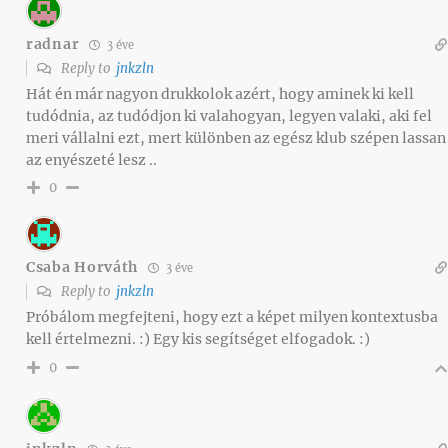
radnar
3 éve
Reply to
jnkzln
Hát én már nagyon drukkolok azért, hogy aminek ki kell
tudódnia, az tudódjon ki valahogyan, legyen valaki, aki fel
meri vállalni ezt, mert különben az egész klub szépen lassan
az enyészeté lesz ..
0
Csaba Horváth
3 éve
Reply to
jnkzln
Próbálom megfejteni, hogy ezt a képet milyen kontextusba
kell értelmezni. :) Egy kis segítséget elfogadok. :)
0