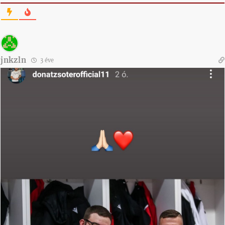
jnkzln
3 éve