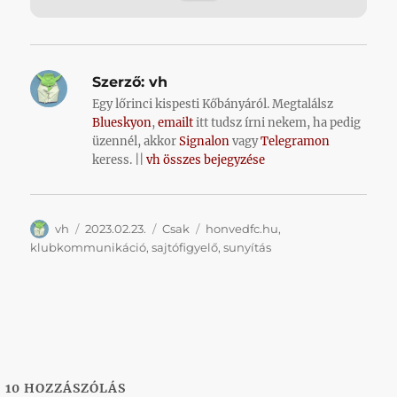
Szerző:
vh
Egy lőrinci kispesti Kőbányáról. Megtalálsz
Blueskyon
,
emailt
itt tudsz írni nekem, ha pedig
üzennél, akkor
Signalon
vagy
Telegramon
keress. ||
vh összes bejegyzése
Szerző
Közzétéve
Kategória
Címke
vh
2023.02.23.
Csak
honvedfc.hu
,
klubkommunikáció
,
sajtófigyelő
,
sunyítás
10
HOZZÁSZÓLÁS