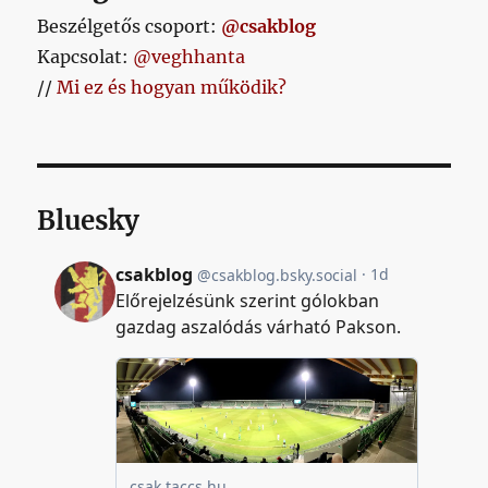
Beszélgetős csoport:
@csakblog
Kapcsolat:
@veghhanta
//
Mi ez és hogyan működik?
Bluesky