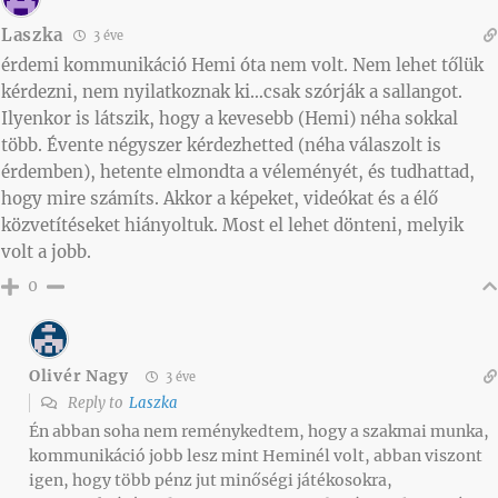
Laszka
3 éve
érdemi kommunikáció Hemi óta nem volt. Nem lehet tőlük
kérdezni, nem nyilatkoznak ki…csak szórják a sallangot.
Ilyenkor is látszik, hogy a kevesebb (Hemi) néha sokkal
több. Évente négyszer kérdezhetted (néha válaszolt is
érdemben), hetente elmondta a véleményét, és tudhattad,
hogy mire számíts. Akkor a képeket, videókat és a élő
közvetítéseket hiányoltuk. Most el lehet dönteni, melyik
volt a jobb.
0
Olivér Nagy
3 éve
Reply to
Laszka
Én abban soha nem reménykedtem, hogy a szakmai munka,
kommunikáció jobb lesz mint Heminél volt, abban viszont
igen, hogy több pénz jut minőségi játékosokra,