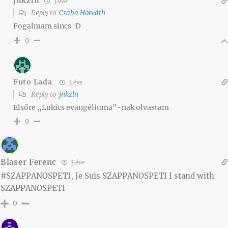
jnkzln
3 éve
Reply to
Csaba Horváth
Fogalmam sincs :D
0
Futo Lada
3 éve
Reply to
jnkzln
Elsőre „Lukics evangéliuma”-nak olvastam
0
Blaser Ferenc
3 éve
#SZAPPANOSPETI, Je Suis SZAPPANOSPETI I stand with
SZAPPANOSPETI
0