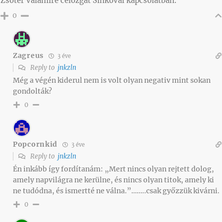
Zsótér valamire célozgat Sinkoval kapcsolatban.
0
Zagreus
3 éve
Reply to
jnkzln
Még a végén kiderul nem is volt olyan negativ mint sokan
gondolták?
0
Popcornkid
3 éve
Reply to
jnkzln
Én inkább így fordítanám: „Mert nincs olyan rejtett dolog,
amely napvilágra ne kerülne, és nincs olyan titok, amely ki
ne tudódna, és ismertté ne válna.”……..csak győzzük kivárni.
0