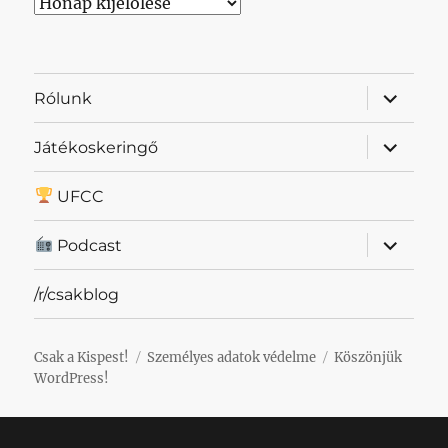
Archívum
almenü
Rólunk
szétnyit
almenü
Játékoskeringő
szétnyit
UFCC
almenü
Podcast
szétnyit
/r/csakblog
Csak a Kispest!
Személyes adatok védelme
Köszönjük
WordPress!