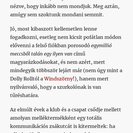
nézve, hogy inkább nem mondjuk. Meg aztán,
amúgy sem szoktunk mondani semmit.
Jó, most kibaszott kellemetlen lenne
fogadkozni, esetleg nem kicsit pofátlan módon
elővenni a felső fiókban porosodó
egymillió
meccsből talán egy ilyen van
című
magyarázkodásokat, és nem azért, mert
mindegyik többször lejárt már (nem úgy mint a
Dolly Rolltól a
Windszörny
!), hanem mert
nyilvánvaló, hogy a szurkolónak is van
tűréshatára.
Az elmúlt évek a klub és a csapat csődje mellett
amolyan melléktermékként egy totális
kommunikációs zsákutcát is kitermeltek: ha