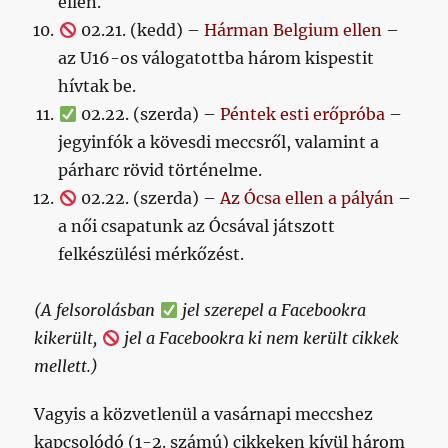
ellen.
02.21. (kedd) –
Hárman Belgium ellen
–
az U16-os válogatottba három kispestit
hívtak be.
02.22. (szerda) –
Péntek esti erőpróba
–
jegyinfók a kövesdi meccsről, valamint a
párharc rövid történelme.
02.22. (szerda) –
Az Ócsa ellen a pályán
–
a női csapatunk az Ócsával játszott
felkészülési mérkőzést.
(A felsorolásban
jel szerepel a Facebookra
kikerült,
jel a Facebookra ki nem került cikkek
mellett.)
Vagyis a közvetlenül a vasárnapi meccshez
kapcsolódó (1-2. számú) cikkeken kívül három