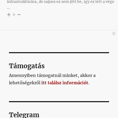
infrastruktúrára, de sajnos ez sem jött be, így ez lett a vége
…
0
Támogatás
Amennyiben támogatnál minket, akkor a
lehetőségekről
itt találsz információt
.
Telegram