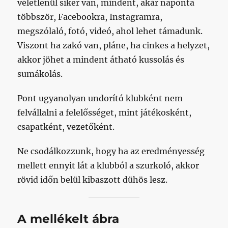
véletlenül siker van, mindent, akár naponta
többször, Facebookra, Instagramra,
megszólaló, fotó, videó, ahol lehet támadunk.
Viszont ha zakó van, pláne, ha cinkes a helyzet,
akkor jöhet a mindent átható kussolás és
sumákolás.
Pont ugyanolyan undorító klubként nem
felvállalni a felelősséget, mint játékosként,
csapatként, vezetőként.
Ne csodálkozzunk, hogy ha az eredményesség
mellett ennyit lát a klubból a szurkoló, akkor
rövid időn belül kibaszott dühös lesz.
A mellékelt ábra