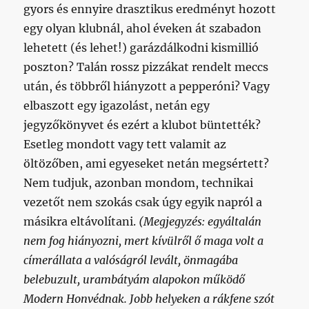
gyors és ennyire drasztikus eredményt hozott
egy olyan klubnál, ahol éveken át szabadon
lehetett (és lehet!) garázdálkodni kismillió
poszton? Talán rossz pizzákat rendelt meccs
után, és többről hiányzott a pepperóni? Vagy
elbaszott egy igazolást, netán egy
jegyzőkönyvet és ezért a klubot büntették?
Esetleg mondott vagy tett valamit az
öltözőben, ami egyeseket netán megsértett?
Nem tudjuk, azonban mondom, technikai
vezetőt nem szokás csak úgy egyik napról a
másikra eltávolítani.
(Megjegyzés: egyáltalán
nem fog hiányozni, mert kívülről ő maga volt a
címerállata a valóságról levált, önmagába
belebuzult, urambátyám alapokon működő
Modern Honvédnak. Jobb helyeken a rákfene szót