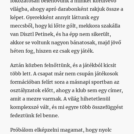
fokozatosan belenövünk a minket körülvevő
világba, ahogy apró darabonként rakjuk össze a
képet. Gyerekként annyit láttunk egy
meccsből, hogy ki lőtte gólt, mekkora szakálla
van Disztl Petinek, és ha épp nem sikerült,
akkor se voltunk nagyon bánatosak, majd jövő
héten fog, hiszen ez csak egy játék.
Aztán közben felnőttünk, és a játékból kicsit
több lett. A csapat már nem csupán játékosok
formációban felírt sora a másnapi sportban az
osztályzatok előtt, ahogy a klub sem egy címer,
amit a mezre varrnak. A világ hihetetlenül
komplexszé vált, és mi egyre több összefüggést
fedeztünk fel benne.
Próbálom elképzelni magamat, hogy nyolc