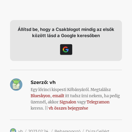
Állítsd be, hogy a Csakblogot mindig az elsők
között lásd a Google keresőben
Szerző:
vh
Egy lőrinci kispesti Kőbányáról. Megtalálsz
Blueskyon
,
emailt
itt tudsz írni nekem, ha pedig
üzennél, akkor
Signalon
vagy
Telegramon
keress. ||
vh összes bejegyzése
Szerző
Közzétéve
Kategória
Címke
vh
2023.02.24.
Beharangozó
Dúzs Gellért
,