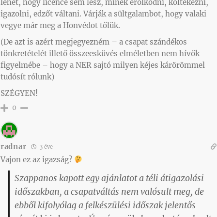
lehet, hogy licence sem lesz, minek erőlködni, költekezni,
igazolni, edzőt váltani. Várják a sültgalambot, hogy valaki
vegye már meg a Honvédot tőlük.
(De azt is azért megjegyezném – a csapat szándékos
tönkretételét illető összeesküvés elméletben nem hívők
figyelmébe – hogy a NER sajtó milyen kéjes kárörömmel
tudósít rólunk)
SZÉGYEN!
0
radnar
3 éve
Vajon ez az igazság?
Szappanos kapott egy ajánlatot a téli átigazolási
időszakban, a csapatváltás nem valósult meg, de
ebből kifolyólag a felkészülési időszak jelentős