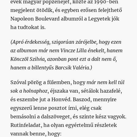
évek magyar popzenéjét, közte az 1990-ben
megjelent ötödik, és egyben erősen felejthető
Napoleon Boulevard albumról a Legyetek jók
ha tudtokat is.
(Apró érdekesség, szigorúan zárójelbe, hogy ezen
az albumon már nem Vincze Lilla énekelt, hanem
Könczöl Szilvia, azonban pont ezt a dalt nem ő,
hanem a billentyűs Barcsik Valéria.)
Szóval pörög a fülemben, hogy
már nem kell túl
sok a holnaphoz
, éjszaka van, sétálok hazafelé,
és eszembe jut a Honvéd. Baszod, mennyire
egyszerű lenne posztot írni, elég csak
bemásolni a dalszöveget, és szinte kész vagyok.
Rutinfeladat, ha olyan egyértelmű részletek
vannak benne, hogy: