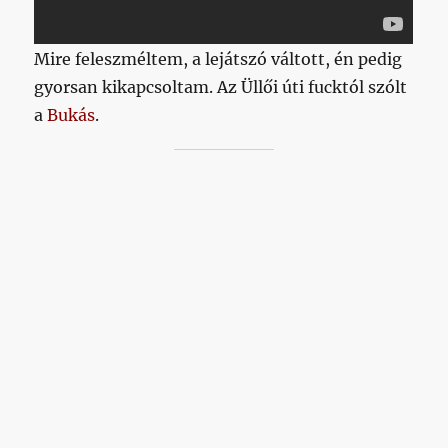
Mire feleszméltem, a lejátszó váltott, én pedig
gyorsan kikapcsoltam. Az Üllői úti fucktól szólt
a
Bukás
.