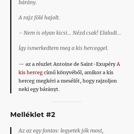
bárány.
A rajz fölé hajolt.
– Nem is olyan kicsi… Nézd csak! Elaludt…
Így ismerkedtem meg a kis herceggel.
az a részlet
Antoine de Saint-Exupéry
A
kis herceg
című könyvéből, amikor a kis
herceg megkéri a mesélőt, hogy rajzoljon
neki egy bárányt.
Melléklet #2
Az az egy fontos: legyetek jók most,