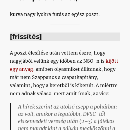
kurva nagy lyukra futás az egész poszt.
[frissítés]
A poszt élesítése után vettem észre, hogy
nagyjából velünk egy időben az NSO-n is
kijött
egy anyag
, amiben olyasmiket állítanak, hogy
már nem Szappanos a csapatkapitány,
valamint, hogy a keretből is kikerült. A miértre
nem adnak válasz, mert amit írnak, az vicc:
A hírek szerint az utolsó csepp a pohárban
az volt, amikor a legutóbbi, DVSC-től
elszenvedett vereség után (2–3) a játékos
nem maradt kint a pályán megköszönni a