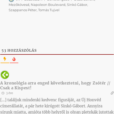
Mezőkövesd
,
Napoleon Boulevard
,
Sinkó Gábor
,
Szappanos Péter
,
Tomás Tujvel
53
HOZZÁSZÓLÁS
A kronológia arra enged következtetni, hogy Zsótér //
Csak a Kispest!
3 éve
[…] találjuk mindenki kedvenc figuráját, az Új Honvéd
címerállatát, a pár hete kirúgott Sinkó Gábort. Annyira
sírunk miatta, amióta több helyről is olyan pletykák jutottak