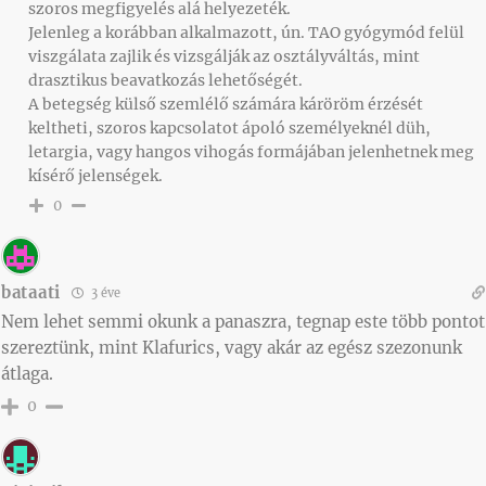
szoros megfigyelés alá helyezeték.
Jelenleg a korábban alkalmazott, ún. TAO gyógymód felül
viszgálata zajlik és vizsgálják az osztályváltás, mint
drasztikus beavatkozás lehetőségét.
A betegség külső szemlélő számára káröröm érzését
keltheti, szoros kapcsolatot ápoló személyeknél düh,
letargia, vagy hangos vihogás formájában jelenhetnek meg
kísérő jelenségek.
0
bataati
3 éve
Nem lehet semmi okunk a panaszra, tegnap este több pontot
szereztünk, mint Klafurics, vagy akár az egész szezonunk
átlaga.
0