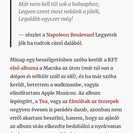
Már nem kell túl sok a holnaphoz;
Legyen szent most nekünk a játék,
Legalább egyszer még!
részlet a
Napoleon Boulevard
Legyetek
jók ha tudtok című dalából.
Minap egy beszélgetésben szóba került a KFT
első albuma
a Macska az úton
(már túl van a
dolgon és nélküle száll az idő)
, és ha már szóba
került, betettem a walkmanbe, vagyis
elindítottam Apple Musicon. Az album
lepörgött, a
Tea
, vagy az
Elmúltak az ünn
e
pek
negyven évesen is parádés darab, azonban nem
erről akartam beszélni, hanem, hogy az ajánló
az album után elkezdte bedobálni a nyolcvanas