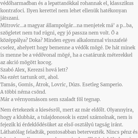
védőharmadban és a lepattanókkal rohannak el, klasszikus
kontrafoci. Ilyen kerettel nem lehet ellenük hatékonyan
játszani.
Mitrovic…a magyar állampolgár…na menjetek má’ a p…ba,
szögletet nem tud rúgni, egy jó passza nem volt. Ő a
középpálya? Doka? Minden egyes alkalommal visszafelé
cselez, ahelyett hogy bemenne a védők mögé. De hát minek
is menne be a védővonal mögé, ha a csatárunk méterekkel
az akció mögött kocog.
Szabó Alex, Kerezsi hová lett?
Na ezért tartunk ott, ahol.
Tamás, Gomis, Átrok, Lovric, Dúzs. Esetleg Samperio.
A többi néma csönd.
Már a vérnyomásom sem szaladt föl tegnap.
Nem értekezek a kiesésről, mert az már eldőlt. Olyannyira,
hogy a klubház, a tulajdonosok is ezzel számolnak, nem is
fejezik ki érdeklődésüket az első osztályú tagság iránt.
Láthatólag feladták, pontosabban betervezték. Nincs pénz és