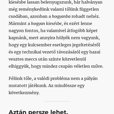
kiesésbe lassan belenyugszunk, bár halványan
még reménykedünk valami tőlünk független
csodában, azonban a
hogyanba
rohadt nehéz.
Mármint a
hogyan kiesésbe
, és ezért lenne
nagyon fontos, ha valamivel átfogóbb képet
kapnánk, mert annyira hülyék nem vagyunk,
hogy egy kulcsember esetleges jegeltetéséről
és egy technikai vezető távozásáról egy hazai
vesztes meccs után szinte közvetlenül
elhiggyük, hogy mindez csupán véletlen műve.
Félünk tőle, a valódi probléma nem a pályán
mutatott játékunk. Az mindössze egy
következmény.
Aztán persze lehet,