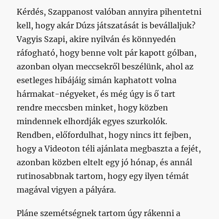
Kérdés, Szappanost valóban annyira pihentetni
kell, hogy akár Dúzs játszatását is bevállaljuk?
Vagyis Szapi, akire nyilván és könnyedén
ráfogható, hogy benne volt pár kapott gólban,
azonban olyan meccsekről beszélünk, ahol az
esetleges hibájáig simán kaphatott volna
hármakat-négyeket, és még úgy is ő tart
rendre meccsben minket, hogy közben
mindennek elhordják egyes szurkolók.
Rendben, előfordulhat, hogy nincs itt fejben,
hogy a Videoton téli ajánlata megbaszta a fejét,
azonban közben eltelt egy jó hónap, és annál
rutinosabbnak tartom, hogy egy ilyen témát
magával vigyen a pályára.
Pláne szemétségnek tartom úgy rákenni a