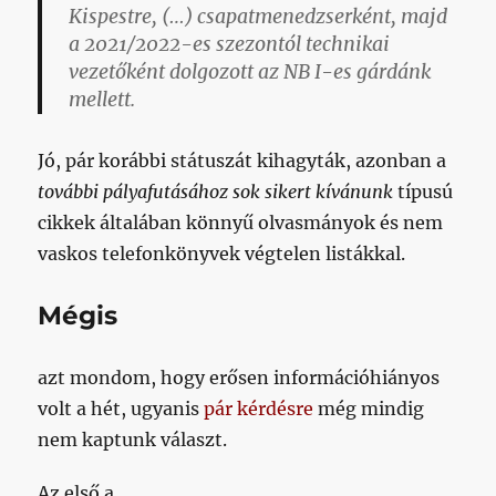
Kispestre, (…) csapatmenedzserként, majd
a 2021/2022-es szezontól technikai
vezetőként dolgozott az NB I-es gárdánk
mellett.
Jó, pár korábbi státuszát kihagyták, azonban a
további pályafutásához sok sikert kívánunk
típusú
cikkek általában könnyű olvasmányok és nem
vaskos telefonkönyvek végtelen listákkal.
Mégis
azt mondom, hogy erősen információhiányos
volt a hét, ugyanis
pár kérdésre
még mindig
nem kaptunk választ.
Az első a