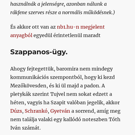
használnák a jelenségre, azonban nálunk a
rákfene szerves része a normális működésnek.)
És akkor ott van az
nb1.hu-n megjelent
anyagból
egyedül érintetlenül maradt
Szappanos-ügy.
Ahogy fejtegettük, baromira nem mindegy
kommunikációs szempontból, hogy ki kezd
Mezőkövesden, és ki ül majd a padon. A
pletykák szerint Tujvel nem sokat edzett a
héten, vagyis ha Szapit valóban jegelik, akkor
Dúzs
,
Schrankó
,
Gyetván
a sorrend, amíg meg
nem találja valaki egy kallódó noteszben Tóth
Iván számát.