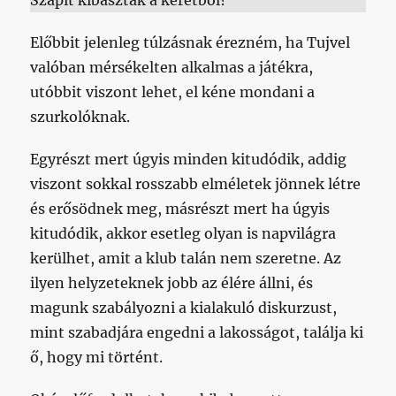
Szapit kibaszták a keretből?
Előbbit jelenleg túlzásnak érezném, ha Tujvel
valóban mérsékelten alkalmas a játékra,
utóbbit viszont lehet, el kéne mondani a
szurkolóknak.
Egyrészt mert úgyis minden kitudódik, addig
viszont sokkal rosszabb elméletek jönnek létre
és erősödnek meg, másrészt mert ha úgyis
kitudódik, akkor esetleg olyan is napvilágra
kerülhet, amit a klub talán nem szeretne. Az
ilyen helyzeteknek jobb az élére állni, és
magunk szabályozni a kialakuló diskurzust,
mint szabadjára engedni a lakosságot, találja ki
ő, hogy mi történt.