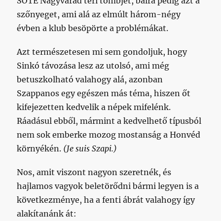
SOTE Nagyvárad téri tömbjét, balra pedig azt a
szőnyeget, ami alá az elmúlt három-négy
évben a klub besöpörte a problémákat.
Azt természetesen mi sem gondoljuk, hogy
Sinkó távozása lesz az utolsó, ami még
betuszkolható valahogy alá, azonban
Szappanos egy egészen más téma, hiszen őt
kifejezetten kedvelik a népek mifelénk.
Ráadásul ebből, mármint a kedvelhető típusból
nem sok emberke mozog mostanság a Honvéd
környékén.
(Je suis Szapi.)
Nos, amit viszont nagyon szeretnék, és
hajlamos vagyok beletörődni bármi legyen is a
következménye, ha a fenti ábrát valahogy így
alakítanánk át: