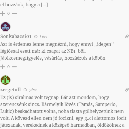
el hozzánk, hogy a […]
0
Sonkabacsi01
3 éve
Azt is érdemes lenne megnézni, hogy ennyi „idegen”
légióssal esett már ki csapat az NB1-ből.
Játékosmegfigyelés, vásárlás, hozzáértés a köbön.
0
zergetoll
3 éve
Ez (is) siralmas volt tegnap. Bár azt mondom, hogy
szerencsénk sincs. Bármelyik lövés (Tamás, Samperio,
Lukic) beakadhatott volna, noha tiszta gólhelyzetünk nem
volt. A kövesd ellen nem jó focizni, egy g..ci alattomos focit
játszanak, verekednek a középső harmadban, öldökölnek a