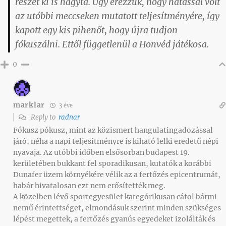
részét ki is hagyta. Úgy érezzük, hogy hatással volt
az utóbbi meccseken mutatott teljesítményére, így
kapott egy kis pihenőt, hogy újra tudjon
fókuszálni. Ettől függetlenül a Honvéd játékosa.
0
marklar
3 éve
Reply to
radnar
Fókusz pókusz, mint az közismert hangulatingadozással
járó, néha a napi teljesítményre is kiható lelki eredetű népi
nyavaja. Az utóbbi időben elsősorban budapest 19.
kerületében bukkant fel sporadikusan, kutatók a korábbi
Dunafer üzem környékére vélik az a fertőzés epicentrumát,
habár hivatalosan ezt nem erősítették meg.
A közelben lévő sportegyesület kategórikusan cáfol bármi
nemű érintettséget, elmondásuk szerint minden szükséges
lépést megettek, a fertőzés gyanús egyedeket izolálták és