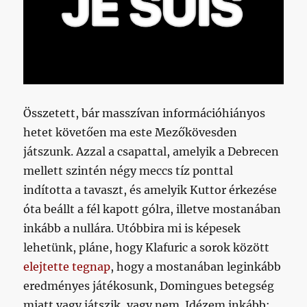
Összetett, bár masszívan információhiányos
hetet követően ma este Mezőkövesden
játszunk. Azzal a csapattal, amelyik a Debrecen
mellett szintén négy meccs tíz ponttal
indította a tavaszt, és amelyik Kuttor érkezése
óta beállt a fél kapott gólra, illetve mostanában
inkább a nullára. Utóbbira mi is képesek
lehetünk, pláne, hogy Klafuric a sorok között
elejtette tegnap
, hogy a mostanában leginkább
eredményes játékosunk, Domingues betegség
miatt vagy játszik, vagy nem. Idézem inkább: