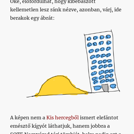
Oké, előfordulhat, hogy kibebaszott
kellemetlen lesz ránk nézve, azonban, várj, ide
berakok egy ábrát:
A képen nem a
Kis hercegből
ismert elefántot
emésztő kígyót láthatjuk, hanem jobbra a