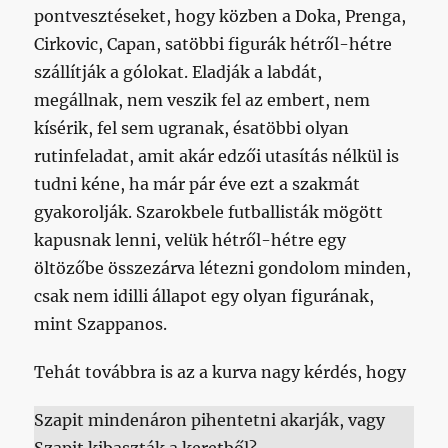
pontvesztéseket, hogy közben a Doka, Prenga,
Cirkovic, Capan, satöbbi figurák hétről-hétre
szállítják a gólokat. Eladják a labdát,
megállnak, nem veszik fel az embert, nem
kísérik, fel sem ugranak, ésatöbbi olyan
rutinfeladat, amit akár edzői utasítás nélkül is
tudni kéne, ha már pár éve ezt a szakmát
gyakorolják. Szarokbele futballisták mögött
kapusnak lenni, velük hétről-hétre egy
öltözőbe összezárva létezni gondolom minden,
csak nem idilli állapot egy olyan figurának,
mint Szappanos.
Tehát továbbra is az a kurva nagy kérdés, hogy
Szapit mindenáron pihentetni akarják, vagy