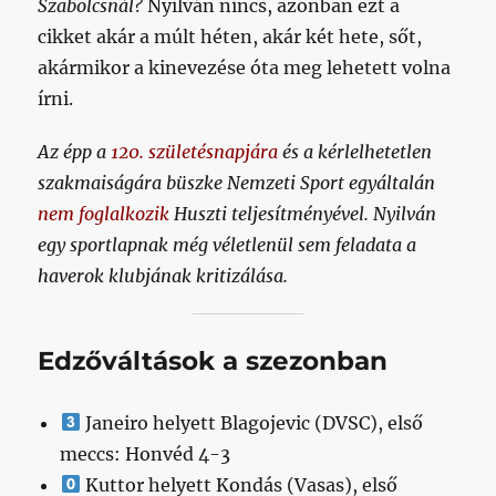
Szabolcsnál?
Nyilván nincs, azonban ezt a
cikket akár a múlt héten, akár két hete, sőt,
akármikor a kinevezése óta meg lehetett volna
írni.
Az épp a
120. születésnapjára
és a kérlelhetetlen
szakmaiságára büszke Nemzeti Sport egyáltalán
nem foglalkozik
Huszti teljesítményével. Nyilván
egy sportlapnak még véletlenül sem feladata a
haverok klubjának kritizálása.
Edzőváltások a szezonban
Janeiro helyett Blagojevic (DVSC), első
meccs: Honvéd 4-3
Kuttor helyett Kondás (Vasas), első