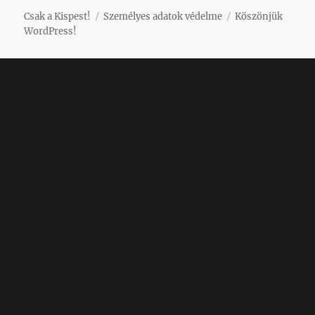
Csak a Kispest!
Személyes adatok védelme
Köszönjük
WordPress!