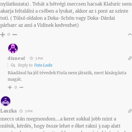
nyilatkozata) . Tehát a hétvégi meccsen hacsak Klafuric nem
akarja feltalálni a csőben a lyukat, akkor az 1 pont az szinte
tuti. ( Túlsó oldalon a Doka-Schön vagy Doka-Dárdai
párharc az ami a Vidinek kedvezhet)
0
dixneuf
3 éve
Reply to
Futo Lada
Ráadásul ha jól tévedek Fiola nem játszik, mert kisárgázta
magát.
0
Laszka
3 éve
meccs után megmondom….a keret sokkal jobb mint a
miénk, kérdés, hogy össze lehet e őket rakni 3 nap alatt