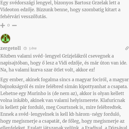
Egy svédországi lengyel, bizonyos Bartosz Grzelak lett a
Videoton edzője. Bízzunk benne, hogy szombatig kitart a
fehérvári vesszőfutás.
0
zergetoll
3 éve
Közben valami svéd-lengyel Grízjelákról csevegnek a
napisajtóban, hogy ő lesz a Vidi edzője, és már úton van ide.
Na, ha valami kurva szar ötlet volt, akkor ez!
Egy ember, akinek fogalma sincs a magyar fociról, a magyar
bajnokságról és mire felébred simán kipottyanhat a csapata.
Lehetne egy Murinho is (de nem az), akkor is olyan kellett
volna inkább, akinek van valami helyismerete. Klafuricnak
is kellett pár forduló, meg Courtsnek is, mire felébredtek.
Ennek a svéd-lengyelnek is kell kb három-négy forduló,
hogy megismerje a csapatát, de főleg, hogy megismerje az
ellenfeleket. Ezalatt játszanak velünk, a Fradival, a Dózsával