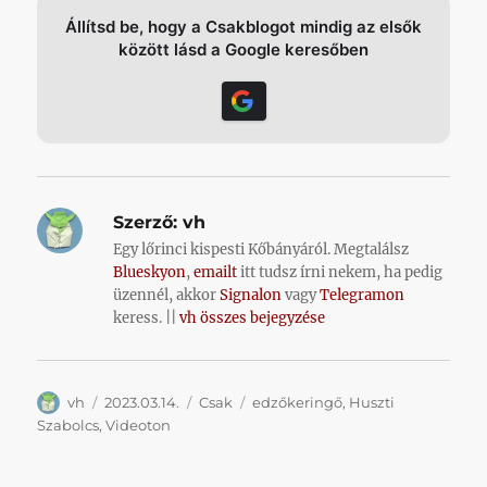
Állítsd be, hogy a Csakblogot mindig az elsők
között lásd a Google keresőben
Szerző:
vh
Egy lőrinci kispesti Kőbányáról. Megtalálsz
Blueskyon
,
emailt
itt tudsz írni nekem, ha pedig
üzennél, akkor
Signalon
vagy
Telegramon
keress. ||
vh összes bejegyzése
Szerző
Közzétéve
Kategória
Címke
vh
2023.03.14.
Csak
edzőkeringő
,
Huszti
Szabolcs
,
Videoton