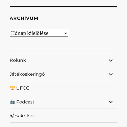
ARCHÍVUM
Archívum
almenü
Rólunk
szétnyit
almenü
Játékoskeringő
szétnyit
UFCC
almenü
Podcast
szétnyit
/r/csakblog