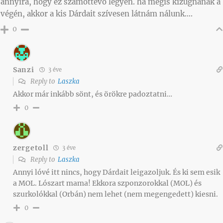
annyira, hogy ez számottevő legyen. ha mégis kizúgnának a
végén, akkor a kis Dárdait szívesen látnám nálunk….
0
Sanzi
3 éve
Reply to
Laszka
Akkor már inkább sönt, és örökre padoztatni…
0
zergetoll
3 éve
Reply to
Laszka
Annyi lóvé itt nincs, hogy Dárdait leigazoljuk. És ki sem esik
a MOL. Lószart mama! Ekkora szponzorokkal (MOL) és
szurkolókkal (Orbán) nem lehet (nem megengedett) kiesni.
0