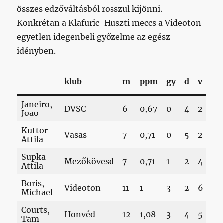
összes edzőváltásból rosszul kijönni.
Konkrétan a Klafuric-Huszti meccs a Videoton
egyetlen idegenbeli győzelme az egész
idényben.
rg
klub
m
ppm
gy
d
v
kg
Janeiro,
9-
DVSC
6
0,67
0
4
2
Joao
13
Kuttor
6-
Vasas
7
0,71
0
5
2
Attila
8
Supka
8-
Mezőkövesd
7
0,71
1
2
4
Attila
15
Boris,
11
Videoton
11
1
3
2
6
Michael
17
Courts,
12
Honvéd
12
1,08
3
4
5
Tam
19