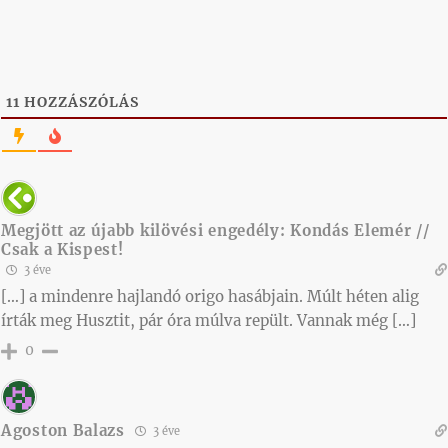
11
HOZZÁSZÓLÁS
Megjött az újabb kilövési engedély: Kondás Elemér //
Csak a Kispest!
3 éve
[…] a mindenre hajlandó origo hasábjain. Múlt héten alig
írták meg Husztit, pár óra múlva repült. Vannak még […]
0
Agoston Balazs
3 éve