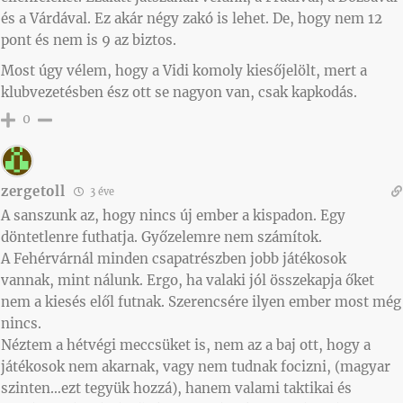
és a Várdával. Ez akár négy zakó is lehet. De, hogy nem 12
pont és nem is 9 az biztos.
Most úgy vélem, hogy a Vidi komoly kiesőjelölt, mert a
klubvezetésben ész ott se nagyon van, csak kapkodás.
0
zergetoll
3 éve
A sanszunk az, hogy nincs új ember a kispadon. Egy
döntetlenre futhatja. Győzelemre nem számítok.
A Fehérvárnál minden csapatrészben jobb játékosok
vannak, mint nálunk. Ergo, ha valaki jól összekapja őket
nem a kiesés elől futnak. Szerencsére ilyen ember most még
nincs.
Néztem a hétvégi meccsüket is, nem az a baj ott, hogy a
játékosok nem akarnak, vagy nem tudnak focizni, (magyar
szinten…ezt tegyük hozzá), hanem valami taktikai és