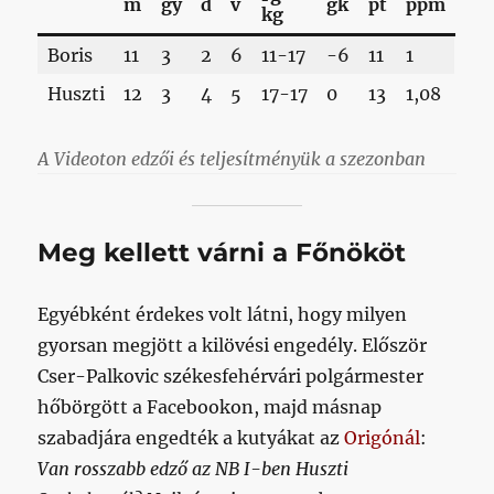
m
gy
d
v
gk
pt
ppm
kg
Boris
11
3
2
6
11-17
-6
11
1
Huszti
12
3
4
5
17-17
0
13
1,08
A Videoton edzői és teljesítményük a szezonban
Meg kellett várni a Főnököt
Egyébként érdekes volt látni, hogy milyen
gyorsan megjött a kilövési engedély. Először
Cser-Palkovic székesfehérvári polgármester
hőbörgött a Facebookon, majd másnap
szabadjára engedték a kutyákat az
Origónál
:
Van rosszabb edző az NB I-ben Huszti