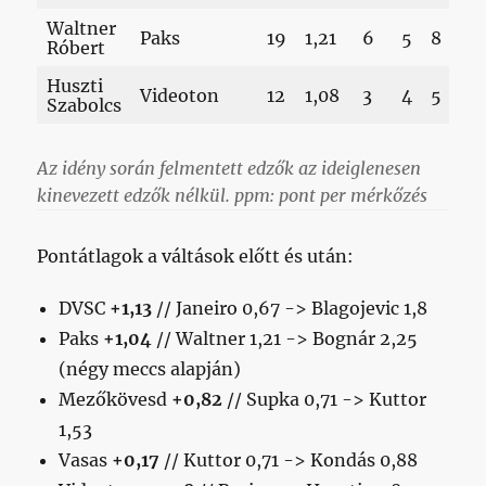
Waltner
31
Paks
19
1,21
6
5
8
Róbert
33
Huszti
17
Videoton
12
1,08
3
4
5
Szabolcs
17
Az idény során felmentett edzők az ideiglenesen
kinevezett edzők nélkül. ppm: pont per mérkőzés
Pontátlagok a váltások előtt és után:
DVSC
+1,13
// Janeiro 0,67 -> Blagojevic 1,8
Paks
+1,04
// Waltner 1,21 -> Bognár 2,25
(négy meccs alapján)
Mezőkövesd
+0,82
// Supka 0,71 -> Kuttor
1,53
Vasas
+0,17
// Kuttor 0,71 -> Kondás 0,88