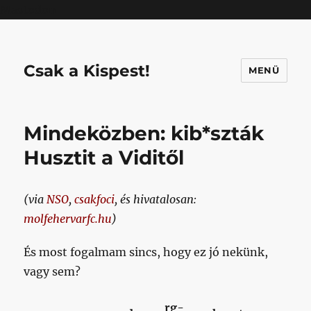
Mastodon
Csak a Kispest!
MENÜ
Mindeközben: kib*szták
Husztit a Viditől
(via
NSO
,
csakfoci
, és hivatalosan:
molfehervarfc.hu
)
És most fogalmam sincs, hogy ez jó nekünk,
vagy sem?
rg-