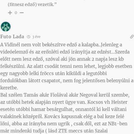
(fitnesz edző) vezetik.”
0
Futo Lada
3 éve
A Vidinél nem volt bekészítve edző a kalapba..Jelenleg a
videóelemző és az erőnléti edző irányítja az edzést…Szerda
előtt nem lesz edző, szóval aki jön annak 2 napja lesz kb
felkészülni. Az alatt csodát tenni nem lehet, legjobb esetben
egy nagyobb lelki fröccs után kiküldi a legutóbbi
fordulókban látott csapatot, nem fog jelentősen belenyúlni a
keretbe.
Bal szélen Tamás akár Fiolával akár Negoval kerül szembe,
az utóbbi hetek alapján nyert ügye van. Kocsos vh Heister
esetén utóbbi hamar besárgulhat, onnantól ki kell váltani
valakinek középről. Kovács kapusnak elég a bal keze felé
lőni, abba az irányba nem ugrik , csak dől, ezt az NB1-ben
már mindenki tudja ( lásd ZTE meccs után Szalai