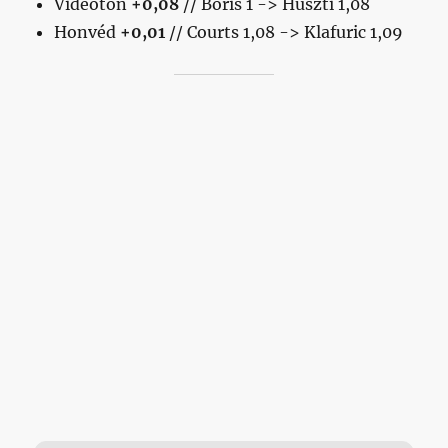
Videoton
+0,08
// Boris 1 -> Huszti 1,08
Honvéd
+0,01
// Courts 1,08 -> Klafuric 1,09