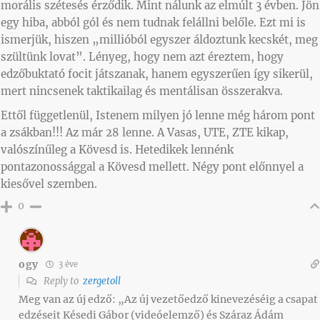
morális szétesés érződik. Mint nálunk az elmúlt 3 évben. Jön
egy hiba, abból gól és nem tudnak felállni belőle. Ezt mi is
ismerjük, hiszen „millióból egyszer áldoztunk kecskét, meg
szültünk lovat”. Lényeg, hogy nem azt éreztem, hogy
edzőbuktató focit játszanak, hanem egyszerűen így sikerül,
mert nincsenek taktikailag és mentálisan összerakva.
Ettől függetlenül, Istenem milyen jó lenne még három pont
a zsákban!!! Az már 28 lenne. A Vasas, UTE, ZTE kikap,
valószínűleg a Kövesd is. Hetedikek lennénk
pontazonossággal a Kövesd mellett. Négy pont előnnyel a
kiesővel szemben.
0
ogy
3 éve
Reply to
zergetoll
Meg van az új edző: „Az új vezetőedző kinevezéséig a csapat
edzéseit Késedi Gábor (videóelemző) és Száraz Ádám