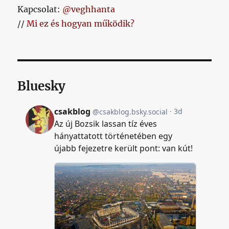
Kapcsolat:
@veghhanta
//
Mi ez és hogyan működik?
Bluesky