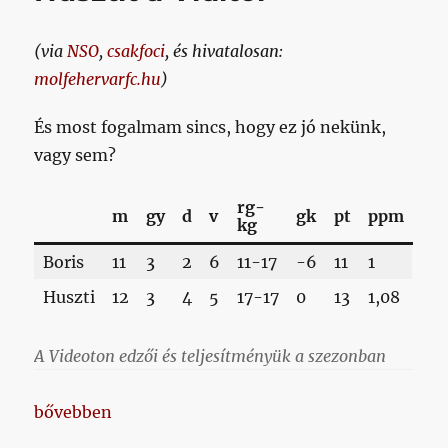
gyors
bukása
(via
NSO
,
csakfoci
, és hivatalosan:
molfehervarfc.hu
)
És most fogalmam sincs, hogy ez jó nekünk,
vagy sem?
rg-
m
gy
d
v
gk
pt
ppm
kg
Boris
11
3
2
6
11-17
-6
11
1
Huszti
12
3
4
5
17-17
0
13
1,08
A Videoton edzői és teljesítményük a szezonban
„Mindeközben: kib*szták Husztit a Viditől”
bővebben