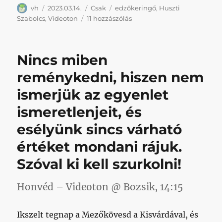
Szerző
Közzétéve
Kategória
Címke
vh
2023.03.14.
Csak
edzőkeringő
,
Huszti
Mindeközben:
Szabolcs
,
Videoton
11 hozzászólás
kib*szták
Husztit
a
Nincs miben
Viditől
című
reménykedni, hiszen nem
bejegyzéshez
ismerjük az egyenlet
ismeretlenjeit, és
esélyünk sincs várható
értéket mondani rájuk.
Szóval ki kell szurkolni!
Honvéd – Videoton @ Bozsik, 14:15
Ikszelt tegnap a Mezőkövesd a Kisvárdával, és