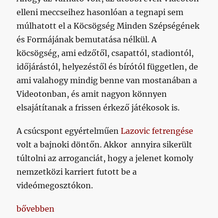
című
elleni meccseihez hasonlóan a tegnapi sem
beje
múlhatott el a Köcsögség Minden Szépségének
és Formájának bemutatása nélkül. A
köcsögség, ami edzőtől, csapattól, stadiontól,
időjárástól, helyezéstől és bírótól független, de
ami valahogy mindig benne van mostanában a
Videotonban, és amit nagyon könnyen
elsajátítanak a frissen érkező játékosok is.
A csúcspont egyértelműen
Lazovic fetrengése
volt a bajnoki döntőn. Akkor annyira sikerült
túltolni az arroganciát, hogy a jelenet komoly
nemzetközi karriert futott be a
videómegosztókon.
„Ismét tökéletes meccset ment a Köcsögválogatott
bővebben