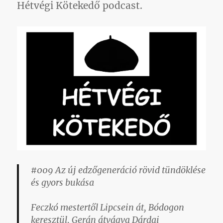
Hétvégi Kötekedő podcast.
#009 Az új edzőgeneráció rövid tündöklése
és gyors bukása
Feczkó mestertől Lipcsein át, Bódogon
keresztül, Gerán átvágva Dárdai