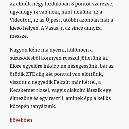
az elmúlt négy fordulóban 8 pontot szerezve,
ugyanúgy 13 van neki, mint nekünk. 12 a
Videoton, 12 az Újpest, utóbbi azonban már a
kieső helyen. A Vasas 9, az sincs annyira
messze.
Nagyon kéne ma nyerni, különben a
sűrűsödésből könnyen rosszul jöhetünk ki.
Előre egyelőre inkább ne nézegessünk, bár az
ötödik ZTE alig két ponttal van előttünk,
viszont a negyedik Felcsút már héttel, a
Kecskemét tízzel, vagyis alakulni látszik egy
élmezőny és egy resztli, aminek épp a kellős
közepén tanyázunk.
„Nincs miben reménykedni, hiszen nem ismerjük az eg
bővebben