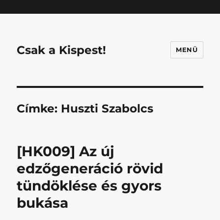
Mastodon
Csak a Kispest!
MENÜ
Címke:
Huszti Szabolcs
[HK009] Az új
edzőgeneráció rövid
tündöklése és gyors
bukása