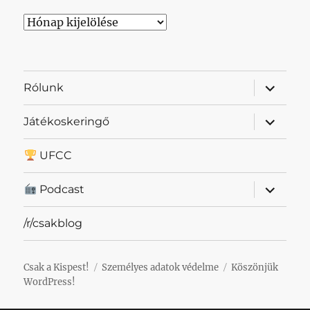
Archívum
almenü
Rólunk
szétnyit
almenü
Játékoskeringő
szétnyit
UFCC
almenü
Podcast
szétnyit
/r/csakblog
Csak a Kispest!
Személyes adatok védelme
Köszönjük
WordPress!