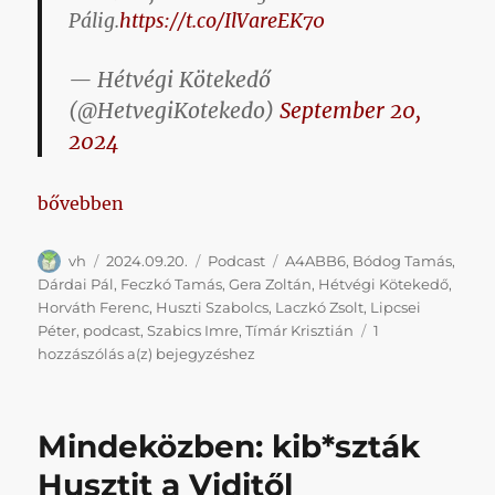
Pálig.
https://t.co/IlVareEK70
— Hétvégi Kötekedő
(@HetvegiKotekedo)
September 20,
2024
„[HK009] Az új edzőgeneráció rövid tündöklése és 
bővebben
Szerző
Közzétéve
Kategória
Címke
vh
2024.09.20.
Podcast
A4ABB6
,
Bódog Tamás
,
Dárdai Pál
,
Feczkó Tamás
,
Gera Zoltán
,
Hétvégi Kötekedő
,
Horváth Ferenc
,
Huszti Szabolcs
,
Laczkó Zsolt
,
Lipcsei
Péter
,
podcast
,
Szabics Imre
,
Tímár Krisztián
1
[HK009]
hozzászólás a(z)
bejegyzéshez
Az
új
edzőgeneráció
Mindeközben: kib*szták
rövid
tündöklése
Husztit a Viditől
és