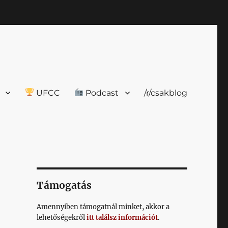
UFCC
Podcast
/r/csakblog
Támogatás
Amennyiben támogatnál minket, akkor a
lehetőségekről
itt találsz információt
.