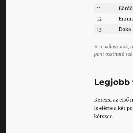
11
Eörd
12
Ennin
13
Doka
%: a válaszolók, a
pont osztható szé
Legjobb 
Kerezsi az első
is elérte a két 
kétszer.