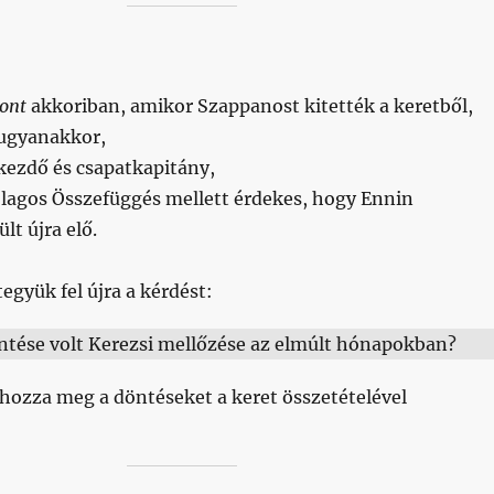
ont
akkoriban, amikor Szappanost kitették a keretből,
ugyanakkor,
 kezdő és csapatkapitány,
ólagos Összefüggés mellett érdekes, hogy Ennin
t újra elő.
együk fel újra a kérdést:
öntése volt Kerezsi mellőzése az elmúlt hónapokban?
 hozza meg a döntéseket a keret összetételével