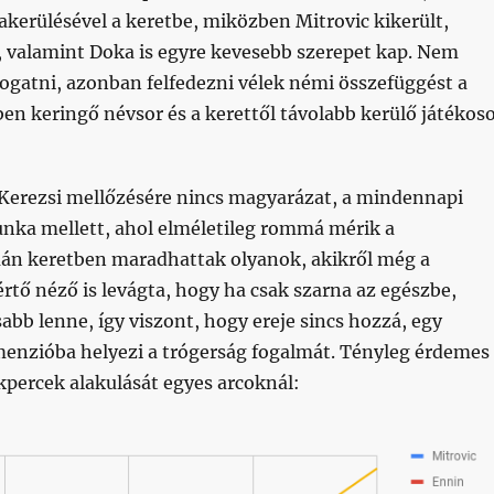
kerülésével a keretbe, miközben Mitrovic kikerült,
, valamint Doka is egyre kevesebb szerepet kap. Nem
ogatni, azonban felfedezni vélek némi összefüggést a
en keringő névsor és a kerettől távolabb kerülő játékos
Kerezsi mellőzésére nincs magyarázat, a mindennapi
unka mellett, ahol elméletileg rommá mérik a
mán keretben maradhattak olyanok, akikről még a
rtő néző is levágta, hogy ha csak szarna az egészbe,
abb lenne, így viszont, hogy ereje sincs hozzá, egy
enzióba helyezi a trógerság fogalmát. Tényleg érdemes
kpercek alakulását egyes arcoknál: