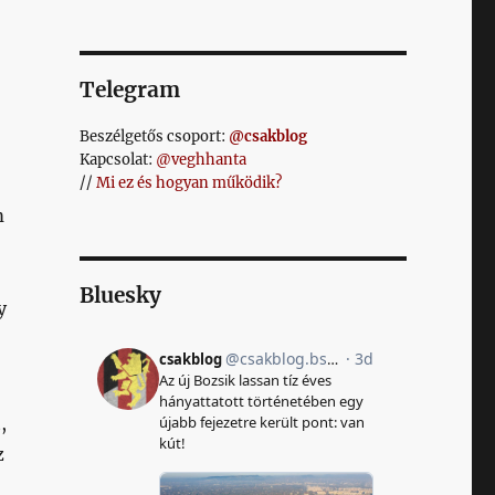
Telegram
Beszélgetős csoport:
@csakblog
Kapcsolat:
@veghhanta
//
Mi ez és hogyan működik?
m
Bluesky
y
,
z