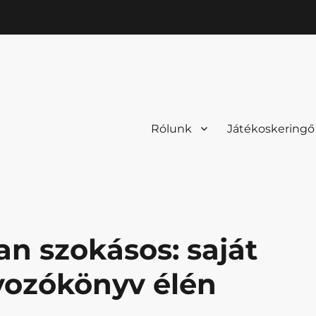
Rólunk
Játékoskeringő
 szokásos: saját
lyozókönyv élén