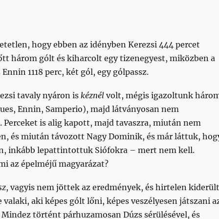
etetlen, hogy ebben az idényben Kerezsi 444 percet
lőtt három gólt és kiharcolt egy tizenegyest, miközben a
Ennin 1118 perc, két gól, egy gólpassz.
zsi tavaly nyáron is
kéznél
volt, mégis igazoltunk háro
ues, Ennin, Samperio), majd látványosan nem
 Perceket is alig kapott, majd tavaszra, miután nem
en, és miután távozott Nagy Dominik, és már láttuk, hog
, inkább lepattintottuk Siófokra – mert nem kell.
mi az épelméjű magyarázat?
sz
, vagyis nem jöttek az eredmények, és hirtelen kiderült
valaki, aki képes gólt lőni, képes veszélyesen játszani a
n. Mindez történt párhuzamosan Dúzs sérülésével, és