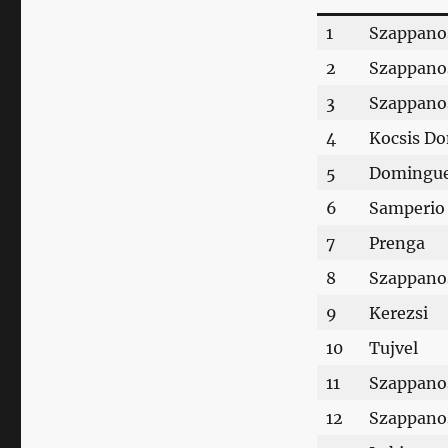
1
Szappano
2
Szappano
3
Szappano
4
Kocsis D
5
Domingu
6
Samperio
7
Prenga
8
Szappano
9
Kerezsi
10
Tujvel
11
Szappano
12
Szappano