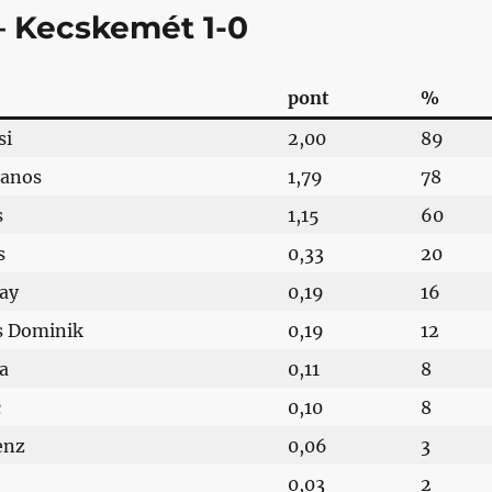
 Kecskemét 1-0
pont
%
si
2,00
89
anos
1,79
78
s
1,15
60
s
0,33
20
ay
0,19
16
s Dominik
0,19
12
a
0,11
8
c
0,10
8
enz
0,06
3
0,03
2