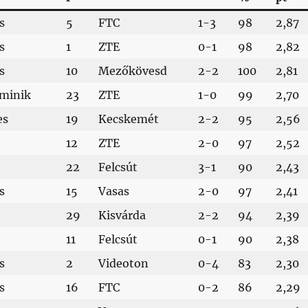
s
5
FTC
1-3
98
2,87
s
1
ZTE
0-1
98
2,82
s
10
Mezőkövesd
2-2
100
2,81
ominik
23
ZTE
1-0
99
2,70
es
19
Kecskemét
2-2
95
2,56
12
ZTE
2-0
97
2,52
22
Felcsút
3-1
90
2,43
s
15
Vasas
2-0
97
2,41
29
Kisvárda
2-2
94
2,39
11
Felcsút
0-1
90
2,38
s
2
Videoton
0-4
83
2,30
s
16
FTC
0-2
86
2,29