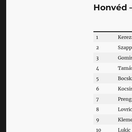
Honvéd –
1
Kerez
2
Szapp
3
Gomi
4
Tamá
5
Bocsk
6
Kocsi
7
Preng
8
Lovri
9
Klem
10
Lukic