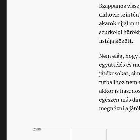
Szappanos vissza
Cirkovic szintén
akarok ujjal mut
szurkolói körökb
listája között.
Nem elég, hogy 
együttélés és m
játékosokat, si
futballhoz nem é
akkor is hasznos
egészen más dim
megnézni a játé