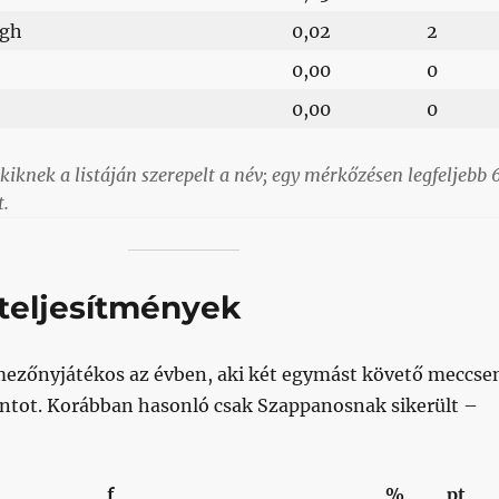
ögh
0,02
2
0,00
0
0,00
0
kiknek a listáján szerepelt a név; egy mérkőzésen legfeljebb 
t.
teljesítmények
 mezőnyjátékos az évben, aki két egymást követő meccse
pontot. Korábban hasonló csak Szappanosnak sikerült –
f
%
pt