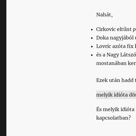
Nahát,
Cirkovic eltűnt
p
Doka nagyjából 
Lovric azóta fix
és a Nagy Látsz
mostanában kerül
Ezek után hadd t
melyik idióta d
És melyik idióta
kapcsolatban?