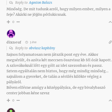
Reply to
Agoston Balazs
Minőség. De mit tudunk arról, hogy milyen ember, milyen a
feje? Akárki ne jöjjön pótlukicsnak.
0
dixneuf
3 éve
Reply to
obviusz kapitány
Sajnos folyamatosan nem játszik pont egy éve. Akkor
megsérült, és azóta két meccsen összvissz kb fél órát kapott.
A szlovákoknál lőtt egy gólt az idei szezonban és passz.
Sztem egyáltalán nem biztos, hogy még mindig minőség…
sajnálom a gyereket, de talán a sérülés kilökte végleg a
pályáról.
Bőven elférne amúgy a középpályára, de egy bivalybaszó
center jobban kéne szvsz
0