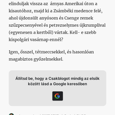
elinduljak vissza az árnyas Amerikai úton a
kisautóhoz, majd ki a Zsámbéki medence felé,
ahol újdonsült anyósom és Csenge remek
szűzpecsenyével és petrezselymes újkrumplival
(egyenesen a kertből) vártak. Kell- e szebb
kispolgári vasárnap ennél?
Igen, ősszel, tétmeccsekkel, és hasonlóan
magabiztos győzelmekkel.
Állítsd be, hogy a Csakblogot mindig az elsők
között lásd a Google keresőben