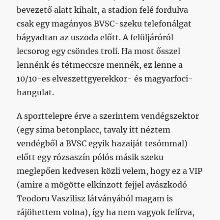
bevezető alatt kihalt, a stadion felé fordulva
csak egy magányos BVSC-szeku telefonálgat
bágyadtan az uszoda előtt. A felüljáróról
lecsorog egy csöndes troli. Ha most ősszel
lennénk és tétmeccsre mennék, ez lenne a
10/10-es elveszettgyerekkor- és magyarfoci-
hangulat.
A sporttelepre érve a szerintem vendégszektor
(egy sima betonplacc, tavaly itt néztem
vendégből a BVSC egyik hazaiját tesómmal)
előtt egy rózsaszín pólós másik szeku
meglepően kedvesen közli velem, hogy ez a VIP
(amire a mögötte elkínzott fejjel avászkodó
Teodoru Vaszilisz látványából magam is
rájöhettem volna), így ha nem vagyok felírva,