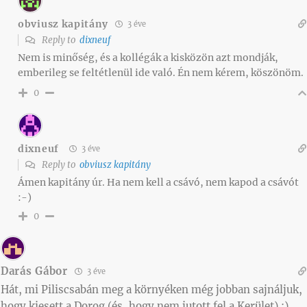
obviusz kapitány
3 éve
Reply to
dixneuf
Nem is minőség, és a kollégák a kisközön azt mondják,
emberileg se feltétlenül ide való. Én nem kérem, köszönöm.
0
dixneuf
3 éve
Reply to
obviusz kapitány
Ámen kapitány úr. Ha nem kell a csávó, nem kapod a csávót
:-)
0
Darás Gábor
3 éve
Hát, mi Piliscsabán meg a környéken még jobban sajnáljuk,
hogy kiesett a Dorog (és, hogy nem jutott fel a Kerület) :)