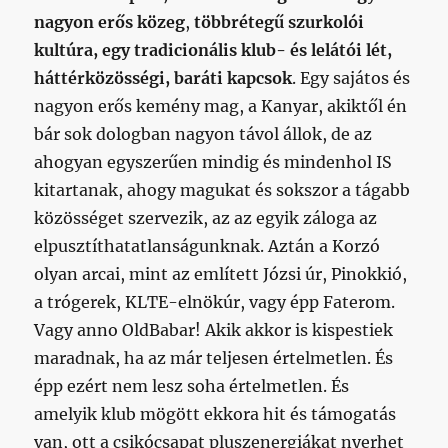
nagyon erős közeg
,
többrétegű szurkolói
kultúra, egy tradicionális klub- és lelátói lét,
háttérközösségi, baráti kapcsok
. Egy sajátos és
nagyon erős kemény mag, a Kanyar, akiktől én
bár sok dologban nagyon távol állok, de az
ahogyan egyszerűen mindig és mindenhol IS
kitartanak, ahogy magukat és sokszor a tágabb
közösséget szervezik, az az egyik záloga az
elpusztíthatatlanságunknak. Aztán a Korzó
olyan arcai, mint az említett Józsi úr, Pinokkió,
a trógerek, KLTE-elnökúr, vagy épp Faterom.
Vagy anno OldBabar! Akik akkor is kispestiek
maradnak, ha az már teljesen értelmetlen. És
épp ezért nem lesz soha értelmetlen. És
amelyik klub mögött ekkora hit és támogatás
van, ott a csikócsapat pluszenergiákat nyerhet