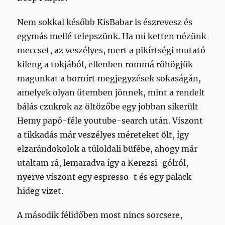
Nem sokkal később KisBabar is észrevesz és
egymás mellé telepszünk. Ha mi ketten nézünk
meccset, az veszélyes, mert a pikírtségi mutató
kileng a tokjából, ellenben rommá röhögjük
magunkat a bornírt megjegyzések sokaságán,
amelyek olyan ütemben jönnek, mint a rendelt
bálás czukrok az öltözőbe egy jobban sikerült
Hemy papó-féle youtube-search után. Viszont
a tikkadás már veszélyes méreteket ölt, így
elzarándokolok a túloldali büfébe, ahogy már
utaltam rá, lemaradva így a Kerezsi-gólról,
nyerve viszont egy espresso-t és egy palack
hideg vizet.
A második félidőben most nincs sorcsere,