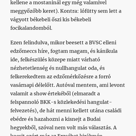
kellene a mostaninál egy még valamivel
meggyőzőbb keret). Kontra: lófütty sem lett a
vágyott békebeli őszi kis békebeli
focikalandomból.
Ezen felindulva, mikor beesett a BVSC elleni
edzőmeccs híre, fogtam magam, és kánikula
ide, felkészülés közepe miatt várható
nézhetetlenség és nullhangulat oda, és
felkerekedtem az edzőmérkőzésre a forró
vasárnapi délelőtt. Autóval mentem, ami levont
valamit a show értekéből (elmaradt a
felspannoló BKK-s közlekedési hangulat-
felvezetés), de hát menni kellett utána családi
ebédre és hazahozni a kisnejt a Budai
hegyekből, szóval nem volt más választás. A