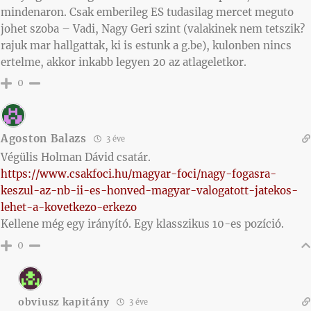
mindenaron. Csak emberileg ES tudasilag mercet meguto
johet szoba – Vadi, Nagy Geri szint (valakinek nem tetszik?
rajuk mar hallgattak, ki is estunk a g.be), kulonben nincs
ertelme, akkor inkabb legyen 20 az atlageletkor.
0
Agoston Balazs
3 éve
Végülis Holman Dávid csatár.
https://www.csakfoci.hu/magyar-foci/nagy-fogasra-
keszul-az-nb-ii-es-honved-magyar-valogatott-jatekos-
lehet-a-kovetkezo-erkezo
Kellene még egy irányító. Egy klasszikus 10-es pozíció.
0
obviusz kapitány
3 éve