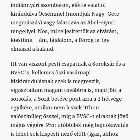
indiánnyári szombaton, előtte valahol
kirándulva Öcsémmel (mondjuk Nagy-Gete-
megmászás) vagy falatozva az Ábel-Gyuri
tengellyel. Nos, mi teljesítettük az elvárást,
kiestünk – ám, fájdalom, a Dorog is, így
elmarad a kaland.
Itt van viszont pesti csapatnak a Soroksár és a
BVSC is, kellemes őszi vasárnapi
kiskirándulásnak ezek is megteszik,
vigasztaltam magam továbbra is, majd jött a
sorsolás, a Sorit betéve pont arra a 2 hétvége
egyikére, amikor nem leszek itthon
valószínűleg ősszel, míg a BVSC-t elrakták jövő
május végére. Pro: utóbbiból még bajnokavatás
is lehet sok kispesti néző előtt (igaz, ahhoz