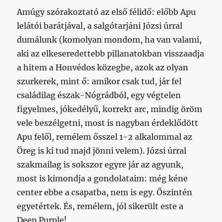
Amúgy szórakoztató az első félidő: előbb Apu
lelátói barátjával, a salgótarjáni Józsi úrral
dumálunk (komolyan mondom, ha van valami,
aki az elkeseredettebb pillanatokban visszaadja
a hitem a Honvédos közegbe, azok az olyan
szurkerek, mint ő: amikor csak tud, jár fel
családilag észak-Nógrádból, egy végtelen
figyelmes, jókedélyű, korrekt arc, mindig öröm
vele beszélgetni, most is nagyban érdeklődött
Apu felől, remélem ősszel 1-2 alkalommal az
Öreg is ki tud majd jönni velem). Józsi úrral
szakmailag is sokszor egyre jár az agyunk,
most is kimondja a gondolataim: még kéne
center ebbe a csapatba, nem is egy. Őszintén
egyetértek. És, remélem, jól sikerült este a
Deep Purple!