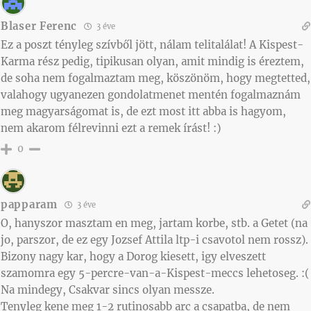
Blaser Ferenc
3 éve
Ez a poszt tényleg szívből jött, nálam telitalálat! A Kispest-
Karma rész pedig, tipikusan olyan, amit mindig is éreztem,
de soha nem fogalmaztam meg, köszönöm, hogy megtetted,
valahogy ugyanezen gondolatmenet mentén fogalmaznám
meg magyarságomat is, de ezt most itt abba is hagyom,
nem akarom félrevinni ezt a remek írást! :)
0
papparam
3 éve
O, hanyszor masztam en meg, jartam korbe, stb. a Getet (na
jo, parszor, de ez egy Jozsef Attila ltp-i csavotol nem rossz).
Bizony nagy kar, hogy a Dorog kiesett, igy elveszett
szamomra egy 5-percre-van-a-Kispest-meccs lehetoseg. :(
Na mindegy, Csakvar sincs olyan messze.
Tenyleg kene meg 1-2 rutinosabb arc a csapatba, de nem