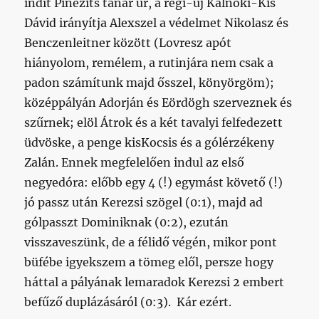
indít Pinezits tanár úr, a régi-új Kálnoki-Kis
Dávid irányítja Alexszel a védelmet Nikolasz és
Benczenleitner között (Lovresz apót
hiányolom, remélem, a rutinjára nem csak a
padon számítunk majd ősszel, könyörgöm);
középpályán Adorján és Eördögh szerveznek és
szűrnek; elöl Átrok és a két tavalyi felfedezett
üdvöske, a penge kisKocsis és a gólérzékeny
Zalán. Ennek megfelelően indul az első
negyedóra: előbb egy 4 (!) egymást követő (!)
jó passz után Kerezsi szögel (0:1), majd ad
gólpasszt Dominiknak (0:2), ezután
visszaveszünk, de a félidő végén, mikor pont
büfébe igyekszem a tömeg elől, persze hogy
háttal a pályának lemaradok Kerezsi 2 embert
befűző duplázásáról (0:3). Kár ezért.