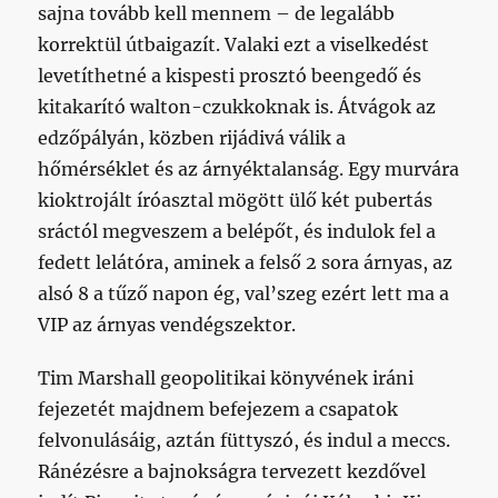
sajna tovább kell mennem – de legalább
korrektül útbaigazít. Valaki ezt a viselkedést
levetíthetné a kispesti prosztó beengedő és
kitakarító walton-czukkoknak is. Átvágok az
edzőpályán, közben rijádivá válik a
hőmérséklet és az árnyéktalanság. Egy murvára
kioktrojált íróasztal mögött ülő két pubertás
sráctól megveszem a belépőt, és indulok fel a
fedett lelátóra, aminek a felső 2 sora árnyas, az
alsó 8 a tűző napon ég, val’szeg ezért lett ma a
VIP az árnyas vendégszektor.
Tim Marshall geopolitikai könyvének iráni
fejezetét majdnem befejezem a csapatok
felvonulásáig, aztán füttyszó, és indul a meccs.
Ránézésre a bajnokságra tervezett kezdővel