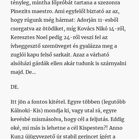
tényleg, mintha főpróbát tartana a szezonra
Pinezits maestro. Ami egyfelől biztató az az,
hogy rúgunk még hármat: Adorján 11-esből
csorgatva az ötödiket, míg Kovács Nikó 14-ről,
Keresztes Noel pedig 24-ről veszi fel az
ívheggesztő szemüveget és gyalázza meg a
zuglói kapu felső sarkait. Azaz a várható
alsóházi gárdák ellen akár tudunk is szárnyalni
majd. De…
DE.
Itt jön a fontos kitétel. Egyre többen (legutóbb
Kálnoki-Kis) mondja ki, vagy utal rá, egyre
kevésbé mismásolva, hogy cél a feljutás. Eddig
oké, mi más is lehetne a cél Kispesten?! Anno
Kun2 újügyvezető úr stabil gerincet ígért a