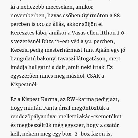
ki a nehezebb meccseken, amikor
novemberben, havas esőben Gyirmóton a 88.
percben is 0:0 az állás, akkor süljön el
Keresztes lába; amikor a Vasas ellen itthon 1:0-
s vezetésnél Dúzs 11-est véd a 92. percben,
Kerezsi pedig mesterhármast hint Ajkán egy jó
hangulatú bakonyi tavaszi látogatáson, mert
imádja hallgatni a dalt, amit neki írtak. Ez
egyszerűen nincs meg máshol. CSAK a
Kispestnél.
Ez a Kispest Karma, az RW-karma pedig azt,
hogy miután Fanta úrral megöntöztük a
rendezőpályaudvar melletti akác-csemetéket
és megbeszéltük még egyszer, hogy 2 csatár
kell, nekem meg egy box-2-box fazon is,