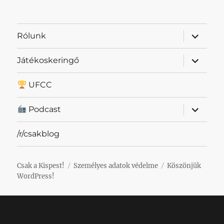
almenü
Rólunk
szétnyit
almenü
Játékoskeringő
szétnyit
UFCC
almenü
Podcast
szétnyit
/r/csakblog
Csak a Kispest!
Személyes adatok védelme
Köszönjük
WordPress!