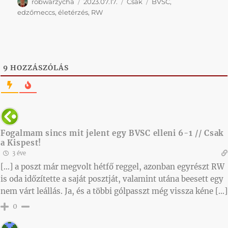
Szerző
Közzétéve
Kategória
Címke
robwarzycha
2023.07.17.
Csak
BVSC
,
edzőmeccs
,
életérzés
,
RW
9
HOZZÁSZÓLÁS
Fogalmam sincs mit jelent egy BVSC elleni 6-1 // Csak
a Kispest!
3 éve
[…] a poszt már megvolt hétfő reggel, azonban egyrészt RW
is oda időzítette a saját posztját, valamint utána beesett egy
nem várt leállás. Ja, és a többi gólpasszt még vissza kéne […]
0