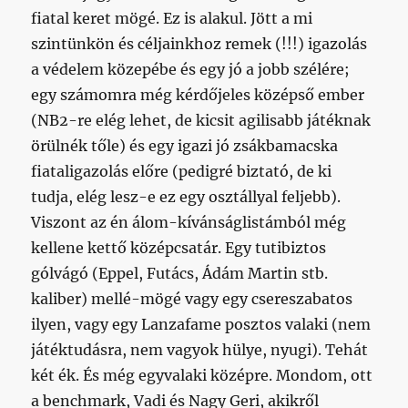
fiatal keret mögé. Ez is alakul. Jött a mi
szintünkön és céljainkhoz remek (!!!) igazolás
a védelem közepébe és egy jó a jobb szélére;
egy számomra még kérdőjeles középső ember
(NB2-re elég lehet, de kicsit agilisabb játéknak
örülnék tőle) és egy igazi jó zsákbamacska
fiataligazolás előre (pedigré biztató, de ki
tudja, elég lesz-e ez egy osztállyal feljebb).
Viszont az én álom-kívánságlistámból még
kellene kettő középcsatár. Egy tutibiztos
gólvágó (Eppel, Futács, Ádám Martin stb.
kaliber) mellé-mögé vagy egy csereszabatos
ilyen, vagy egy Lanzafame posztos valaki (nem
játéktudásra, nem vagyok hülye, nyugi). Tehát
két ék. És még egyvalaki középre. Mondom, ott
a benchmark, Vadi és Nagy Geri, akikről