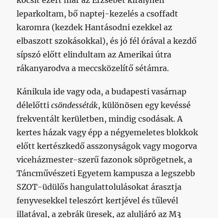
kocsit ezért már az Erzsébet királynén
leparkoltam, bő naptej-kezelés a csoffadt
karomra (kezdek Hantásodni ezekkel az
elbaszott szokásokkal), és jó fél órával a kezdő
sípszó előtt elindultam az Amerikai útra
rákanyarodva a meccsközelítő sétámra.
Kánikula ide vagy oda, a budapesti vasárnap
délelőtti
csöndesséták
, különösen egy kevéssé
frekventált kerületben, mindig csodásak. A
kertes házak vagy épp a négyemeletes blokkok
előtt kertészkedő asszonyságok vagy mogorva
viceházmester-szerű fazonok söprögetnek, a
Táncművészeti Egyetem kampusza a legszebb
SZOT-üdülős hangulattolulásokat árasztja
fenyvesekkel teleszórt kertjével és tűlevél
illatával, a zebrák üresek, az aluljáró az M3