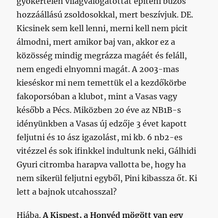
gyökértelen világválogatottat építeni bűzös
hozzáállású zsoldosokkal, mert beszívjuk. DE.
Kicsinek sem kell lenni, merni kell nem picit
álmodni, mert amikor baj van, akkor ez a
közösség mindig megrázza magáét és feláll,
nem engedi elnyomni magát. A 2003-mas
kieséskor mi nem temettük el a kezdőkörbe
fakoporsóban a klubot, mint a Vasas vagy
később a Pécs. Miközben 20 éve az NB1B-s
idényünkben a Vasas új edzője 3 évet kapott
feljutni és 10 ász igazolást, mi kb. 6 nb2-es
vitézzel és sok ifinkkel indultunk neki, Gálhidi
Gyuri citromba harapva vallotta be, hogy ha
nem sikerül feljutni egyből, Pini kibassza őt. Ki
lett a bajnok utcahosszal?
Hiába.
A Kispest, a Honvéd mögött van egy