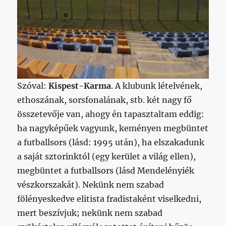
Szóval:
Kispest-Karma
. A klubunk lételvének,
ethoszának, sorsfonalának, stb. két nagy fő
összetevője van, ahogy én tapasztaltam eddig:
ha nagyképűek vagyunk, keményen megbüntet
a futballsors (lásd: 1995 után), ha elszakadunk
a saját sztorinktól (egy kerület a világ ellen),
megbüntet a futballsors (lásd Mendelényiék
vészkorszakát). Nekünk nem szabad
fölényeskedve elitista fradistaként viselkedni,
mert beszívjuk; nekünk nem szabad