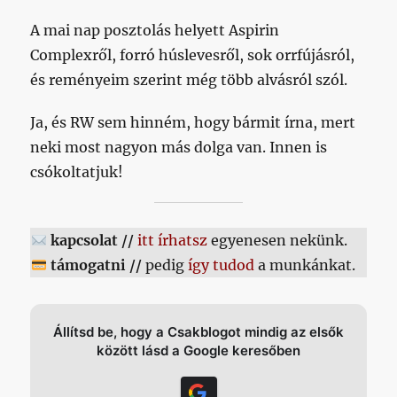
A mai nap posztolás helyett Aspirin
Complexről, forró húslevesről, sok orrfújásról,
és reményeim szerint még több alvásról szól.
Ja, és RW sem hinném, hogy bármit írna, mert
neki most nagyon más dolga van. Innen is
csókoltatjuk!
kapcsolat //
itt írhatsz
egyenesen nekünk.
támogatni //
pedig
így tudod
a munkánkat.
Állítsd be, hogy a Csakblogot mindig az elsők
között lásd a Google keresőben