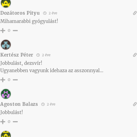
Dozátoros Pityu
2 éve
Mihamarabbi gyógyulást!
0
Kertész Péter
2 éve
Jobbulást, dezsvír!
Ugyanebben vagyunk idehaza az asszonnyal…
0
Agoston Balazs
2 éve
Jobbulást!
0