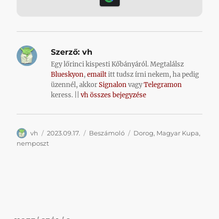
Szerző:
vh
Egy lőrinci kispesti Kőbányáról. Megtalálsz
Blueskyon
,
emailt
itt tudsz írni nekem, ha pedig
üzennél, akkor
Signalon
vagy
Telegramon
keress. ||
vh összes bejegyzése
Szerző
Közzétéve
Kategória
Címke
vh
2023.09.17.
Beszámoló
Dorog
,
Magyar Kupa
,
nemposzt