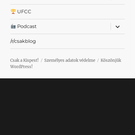
szétnyit
UFCC
almenü
Podcast
szétnyit
/r/csakblog
Csak a Kispest!
Személyes adatok védelme
Köszönjük
WordPress!