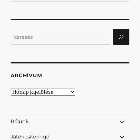
Keresés
ARCHÍVUM
Archívum
almenü
Rólunk
szétnyit
almenü
Játékoskeringő