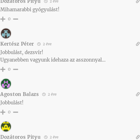
Dozátoros Pityu
2 éve
Mihamarabbi gyógyulást!
0
Kertész Péter
2 éve
Jobbulást, dezsvír!
Ugyanebben vagyunk idehaza az asszonnyal…
0
Agoston Balazs
2 éve
Jobbulást!
0
Dozátoros Pityu
2 éve