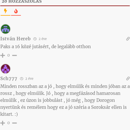
20
HOZZÁSZÓLÁS
István Hereb
2 éve
Paks a 16 közé jutásért, de legalább otthon
0
Sch777
2 éve
Minden rosszban az a jó , hogy elmúlik és minden jóban az a
rossz , hogy elmúlik. Jó , hogy a megfázásod hamarosan
elmúlik , ez úzon is jobbulást , jó még , hogy Dorogon
nyertünk és remélem hogy ez a jó széria a Soroksár ellen is
kitart. :)
0