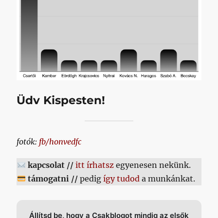
Üdv Kispesten!
fotók:
fb/honvedfc
kapcsolat //
itt írhatsz
egyenesen nekünk.
támogatni //
pedig
így tudod
a munkánkat.
Állítsd be, hogy a Csakblogot mindig az elsők