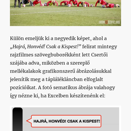
Külön emeljük ki a negyedik képet, ahol a
„Hajrá, Honvéd! Csak a Kispest!”
felirat mintegy
rajzfilmes szövegbuborékként lett Csertői
szájába adva, miközben a szereplő
mellékalakok grafikonszerű ábrázolásukkal
jelenítik meg a táplálékláncban elfoglalt
pozícióikat. A fotó sematikus ábrája valahogy
így nézne ki, ha Excelben készítenénk el: