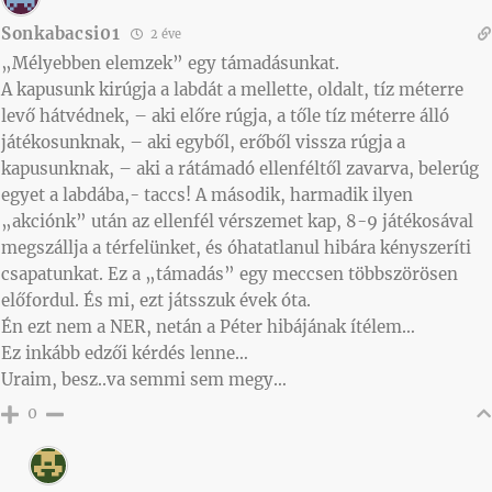
Sonkabacsi01
2 éve
„Mélyebben elemzek” egy támadásunkat.
A kapusunk kirúgja a labdát a mellette, oldalt, tíz méterre
levő hátvédnek, – aki előre rúgja, a tőle tíz méterre álló
játékosunknak, – aki egyből, erőből vissza rúgja a
kapusunknak, – aki a rátámadó ellenféltől zavarva, belerúg
egyet a labdába,- taccs! A második, harmadik ilyen
„akciónk” után az ellenfél vérszemet kap, 8-9 játékosával
megszállja a térfelünket, és óhatatlanul hibára kényszeríti
csapatunkat. Ez a „támadás” egy meccsen többszörösen
előfordul. És mi, ezt játsszuk évek óta.
Én ezt nem a NER, netán a Péter hibájának ítélem…
Ez inkább edzői kérdés lenne…
Uraim, besz..va semmi sem megy…
0