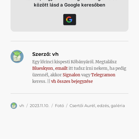
között lásd a Google keresőben
Szerző:
vh
Egy lőrinci kispesti Kőbányáról. Megtalálsz
Blueskyon
,
emailt
itt tudsz írni nekem, ha pedig
üzennél, akkor
Signalon
vagy
Telegramon
keress. ||
vh összes bejegyzése
Szerző
Közzétéve
Kategória
Címke
vh
2023.11.10.
Fotó
Csertői Aurél
,
edzés
,
galéria