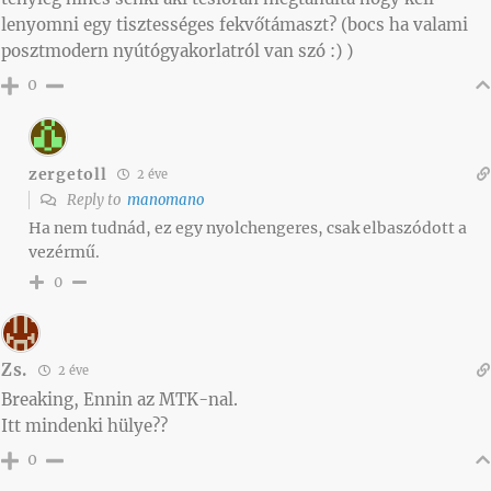
lenyomni egy tisztességes fekvőtámaszt? (bocs ha valami
posztmodern nyútógyakorlatról van szó :) )
0
zergetoll
2 éve
Reply to
manomano
Ha nem tudnád, ez egy nyolchengeres, csak elbaszódott a
vezérmű.
0
Zs.
2 éve
Breaking, Ennin az MTK-nal.
Itt mindenki hülye??
0