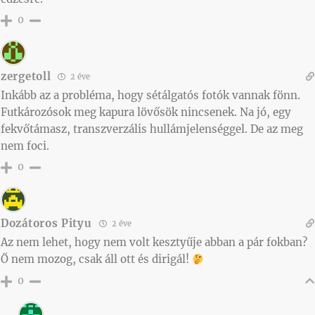
0
zergetoll
2 éve
Inkább az a probléma, hogy sétálgatós fotók vannak fönn.
Futkározósok meg kapura lövősök nincsenek. Na jó, egy
fekvőtámasz, transzverzális hullámjelenséggel. De az meg
nem foci.
0
Dozátoros Pityu
2 éve
Az nem lehet, hogy nem volt kesztyűje abban a pár fokban?
Ő nem mozog, csak áll ott és dirigál!
0