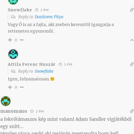
Snowflake
2 éve
Reply to
Dozátoros Pityu
Vagy Ő is az a fajta, aki zseben keresztül igazgatja a
rettenetes egyszeműt.
0
Attila Ferenc Huszár
2 éve
Reply to
Snowflake
Igen, folyamatosan.
0
manomano
2 éve
a fekvőtámaszos kép mint valami Adam Sandler vigjátékból
egy snitt…
tényleg nincs senki aki tesiórán megtanulta hogy kell