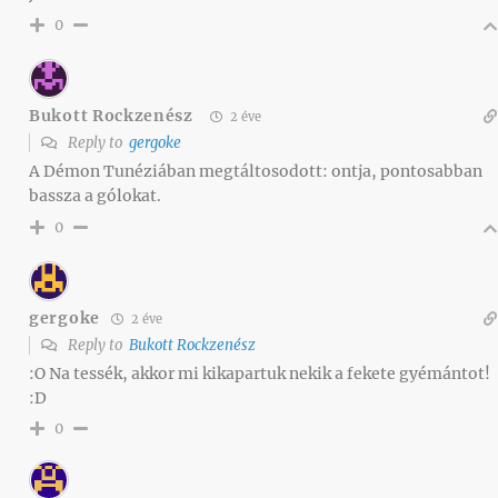
0
Bukott Rockzenész
2 éve
Reply to
gergoke
A Démon Tunéziában megtáltosodott: ontja, pontosabban
bassza a gólokat.
0
gergoke
2 éve
Reply to
Bukott Rockzenész
:O Na tessék, akkor mi kikapartuk nekik a fekete gyémántot!
:D
0