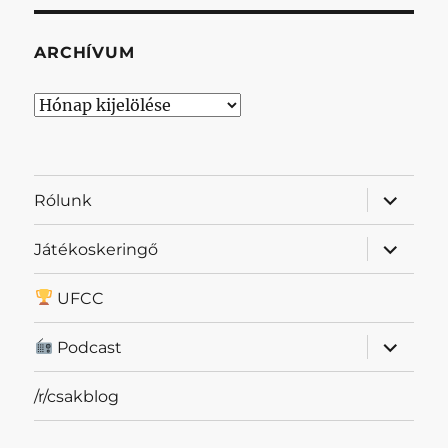
ARCHÍVUM
Archívum
almenü
Rólunk
szétnyit
almenü
Játékoskeringő
szétnyit
UFCC
almenü
Podcast
szétnyit
/r/csakblog