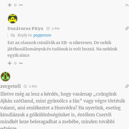
0
Dozátoros Pityu
2 éve
Reply to
papparam
Ezt az olaszok csinálták az EB-n sikeresen. De nekik
játékosállományuk és tudásuk is volt hozzá. Na nekünk
egyik sincs
0
zergetoll
2 éve
Illetve még az lesz a kérdés, hogy vasárnap „csüngünk
Ajkán szótlanul, mint gyümölcs a fán” vagy végre történik
valami, ami emlékeztet a Honvédra? Ha nyerünk, esetleg
kinullázzuk a gólkülönbségünket is, éntőlem Csertői
mindkét keze beleragadhat a zsebébe, minden további
edzésre.