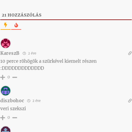
21
HOZZÁSZÓLÁS
KareszB
2 éve
10 perce röhögök a szürkével kiemelt részen
:DDDDDDDDDDDDD
0
diszbohoc
2 éve
veri szekszi
0