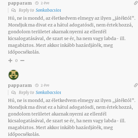
papparam
2 éve
Reply to
Sonkabacsi01
Hú, ne is mondd, az életkedvem elmegy az ilyen „játéktól”.
Mondjuk ma divat ez a hátul adogatósdi, nem értek hozzá,
gondolom területet akarnak nyerni az ellenfél
kicsalogatásával, de szart se ér, ha nem vagy labda- ill.
magabiztos. Mert akkor inkább hazárdjáték, meg
időpocsékolás.
0
papparam
2 éve
Reply to
Sonkabacsi01
Hú, ne is mondd, az életkedvem elmegy az ilyen „játéktól”.
Mondjuk ma divat ez a hátul adogatósdi, nem értek hozzá,
gondolom területet akarnak nyerni az ellenfél
kicsalogatásával, de szart se ér, ha nem vagy labda- ill.
magabiztos. Mert akkor inkább hazárdjáték, meg
időpocsékolás.