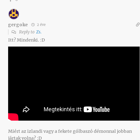
gergoke
2 éve
Reply to
Zs.
Itt? Mindenki. :D
Miért az izlandi vagy a fekete gólbaszó démonnal jobban
jártak volna? :D