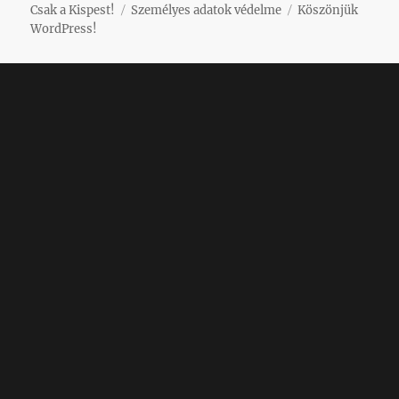
Csak a Kispest!
Személyes adatok védelme
Köszönjük
WordPress!