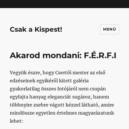
Mastodon
Csak a Kispest!
MENÜ
Akarod mondani: F.É.R.F.I
Vegyük észre, hogy Csertői mester az első
edzéseinek egyikéről kitett galéria
gyakorlatilag összes fotójáról nem csupán
egyfajta hanyag eleganciát sugároz, hanem
többnyire zsebre vágott kézzel látható, amire
mindössze egyetlen értelmes magyarázatunk
lehet: