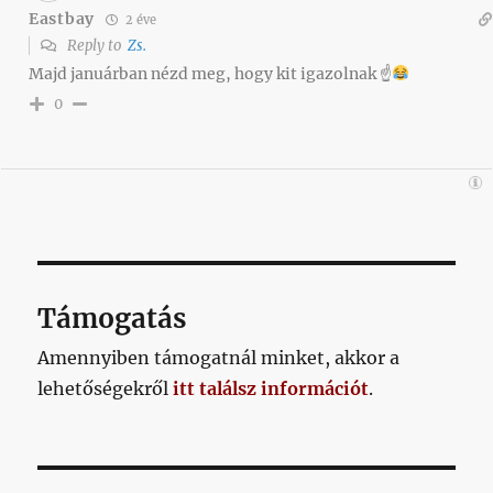
Eastbay
2 éve
Reply to
Zs.
Majd januárban nézd meg, hogy kit igazolnak ☝
0
Támogatás
Amennyiben támogatnál minket, akkor a
lehetőségekről
itt találsz információt
.