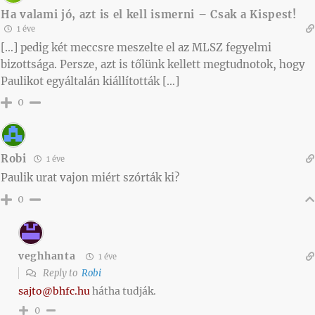
Ha valami jó, azt is el kell ismerni – Csak a Kispest!
1 éve
[…] pedig két meccsre meszelte el az MLSZ fegyelmi
bizottsága. Persze, azt is tőlünk kellett megtudnotok, hogy
Paulikot egyáltalán kiállították […]
0
Robi
1 éve
Paulik urat vajon miért szórták ki?
0
veghhanta
1 éve
Reply to
Robi
sajto@bhfc.hu
hátha tudják.
0