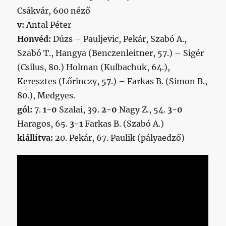
Csákvár, 600 néző
v:
Antal Péter
Honvéd:
Dúzs – Pauljevic, Pekár, Szabó A.,
Szabó T., Hangya (Benczenleitner, 57.) – Sigér
(Csilus, 80.) Holman (Kulbachuk, 64.),
Keresztes (Lőrinczy, 57.) – Farkas B. (Simon B.,
80.), Medgyes.
gól:
7.
1-0
Szalai, 39.
2-0
Nagy Z., 54.
3-0
Haragos, 65.
3-1
Farkas B. (Szabó A.)
kiállítva:
20. Pekár, 67. Paulik (pályaedző)