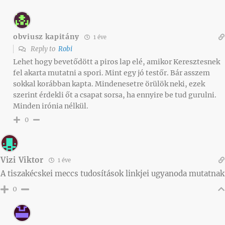
obviusz kapitány
1 éve
Reply to
Robi
Lehet hogy bevetődött a piros lap elé, amikor Keresztesnek
fel akarta mutatni a spori. Mint egy jó testőr. Bár asszem
sokkal korábban kapta. Mindenesetre örülök neki, ezek
szerint érdekli őt a csapat sorsa, ha ennyire be tud gurulni.
Minden irónia nélkül.
0
Vizi Viktor
1 éve
A tiszakécskei meccs tudosítások linkjei ugyanoda mutatnak
0