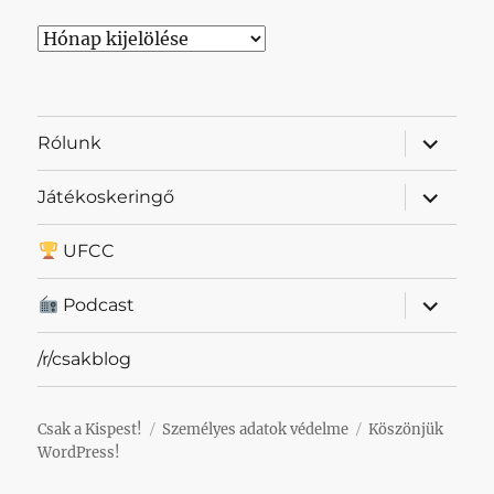
Archívum
almenü
Rólunk
szétnyit
almenü
Játékoskeringő
szétnyit
UFCC
almenü
Podcast
szétnyit
/r/csakblog
Csak a Kispest!
Személyes adatok védelme
Köszönjük
WordPress!