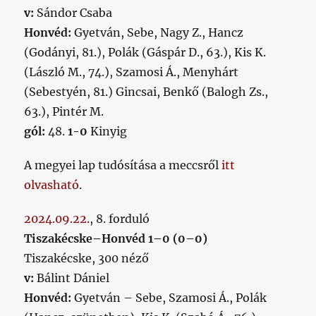
v:
Sándor Csaba
Honvéd:
Gyetván, Sebe, Nagy Z., Hancz
(Godányi, 81.), Polák (Gáspár D., 63.), Kis K.
(László M., 74.), Szamosi Á., Menyhárt
(Sebestyén, 81.) Gincsai, Benkő (Balogh Zs.,
63.), Pintér M.
gól:
48.
1-0
Kinyig
A megyei lap tudósítása a meccsről
itt
olvasható
.
2024.09.22.
, 8. forduló
Tiszakécske–Honvéd 1–0 (0–0)
Tiszakécske, 300 néző
v:
Bálint Dániel
Honvéd:
Gyetván – Sebe, Szamosi Á., Polák