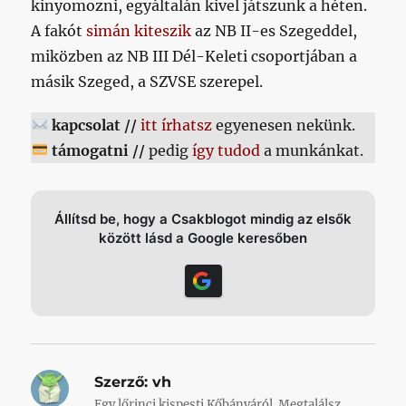
kinyomozni, egyáltalán kivel játszunk a héten.
A fakót
simán kiteszik
az NB II-es Szegeddel,
miközben az NB III Dél-Keleti csoportjában a
másik Szeged, a SZVSE szerepel.
kapcsolat //
itt írhatsz
egyenesen nekünk.
támogatni //
pedig
így tudod
a munkánkat.
Állítsd be, hogy a Csakblogot mindig az elsők
között lásd a Google keresőben
Szerző:
vh
Egy lőrinci kispesti Kőbányáról. Megtalálsz