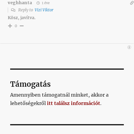
veghhanta
1 éve
Reply to
Vizi Viktor
Kösz, javítva.
0
Támogatás
Amennyiben támogatnál minket, akkor a
lehetőségekről
itt találsz információt
.