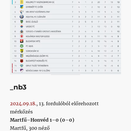
_nb3
2024.09.18.
, 13. fordulóból előrehozott
mérkőzés
Martfű–Honvéd 1–0 (0–0)
Martfű, 300 néző