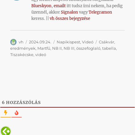
Blueskyon
,
emailt
itt tudsz írni nekem, ha pedig
üzennél, akkor
Signalon
vagy
Telegramon
keress. ||
vh összes bejegyzése
Szerző
Közzétéve
Kategória
Címke
vh
2024.09.24.
Napikispest
,
Videó
Csákvár
,
eredmények
,
Martfű
,
NB II
,
NB III
,
összefoglaló
,
tabella
,
Tiszakécske
,
videó
6
HOZZÁSZÓLÁS