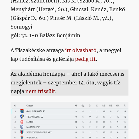
(Hancz, szünetben), Kis K. (Szabó Á., 76.),
Menyhárt (Hetyei, 60.), Gincsai, Kenéz, Benkő
(Gáspár D., 60.) Pintér M. (László M., 74.),
Somogyi
gól:
32.
1-0
Balázs Benjámin
A Tiszakécske anyaga
itt olvasható
, a megyei
lap tudósítása és galériája
pedig itt
.
Az akadémia honlapja – ahol a fakó meccsei is
megjelentek – szeptember 14. óta, vagyis tíz
napja
nem frissült
.