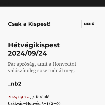
Mastodon
Csak a Kispest!
MENÜ
Hétvégikispest
2024/09/24
Pár apróság, amit a Honvédtól
valószínűleg sose tudnál meg.
_nb2
2024.09.22.
, 7. forduló
Csákvár–Honvéd 3–1 (2–0)