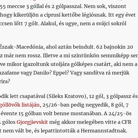
 55 meccse 3 góllal és 2 gólpasszal. Nem sok, viszont
 hogy kikerüljön a ciprusi kettőbe légiósnak. Itt egy évet
csen lőtt 7 gólt. Alakul, és ugye, nem a svájci sokról
 Észak-Macedónia, ahol aztán beindult. 62 bajnokin 20
ssz már nem rossz. Illetve a mi szintünkön semmiképp s
eve mikor igazoltunk utoljára gólképes csatárt, aki nem a
nzafame vagy Danilo? Eppel? Vagy sandítva rá merjük
ira?
k lett csapatával (Sileks Kratovo), 12 gól, 3 gólpassz és
góllövők listáján
, 25/26-ban pedig negyedik, 8 gól, 7
s évente 15 gólban volt benne mostanában. A 24/25-ös
5 gólos
Gjorgjievskit
még akkor melegében vitte a CFR
t nem vált be, és lepattintották a Hermannstadtnak.