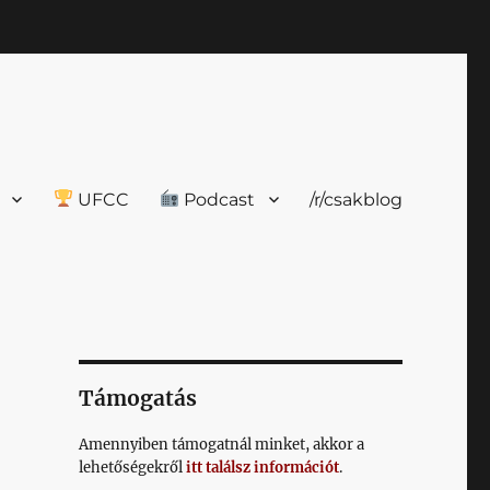
UFCC
Podcast
/r/csakblog
Támogatás
Amennyiben támogatnál minket, akkor a
lehetőségekről
itt találsz információt
.