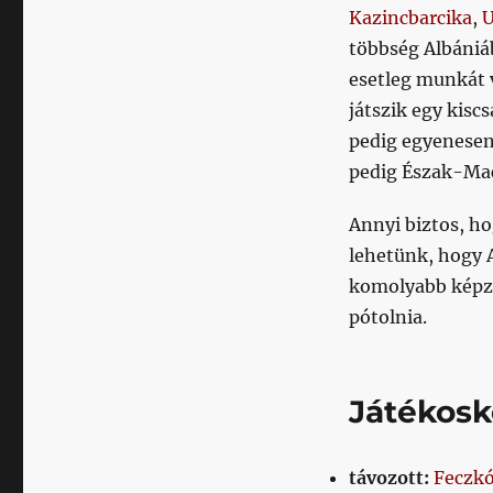
Kazincbarcika
,
U
többség Albániá
esetleg munkát 
játszik egy kis
pedig egyenesen
pedig Észak-Mac
Annyi biztos, h
lehetünk, hogy A
komolyabb képzé
pótolnia.
Játékosk
távozott:
Feczk