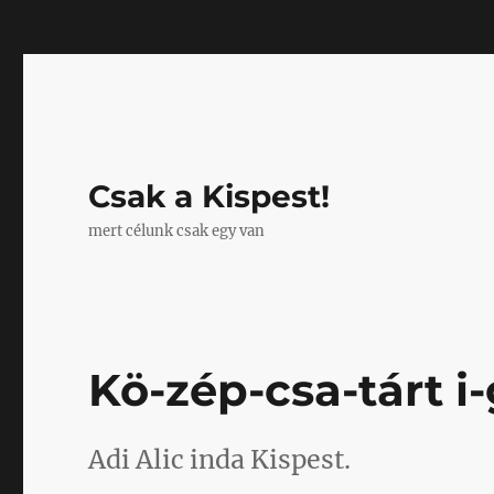
Mastodon
Csak a Kispest!
mert célunk csak egy van
Kö-zép-csa-tárt i-
Adi Alic inda Kispest.