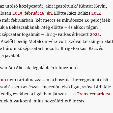
 az utolsó középcsatár, akit igazoltunk? Kántor Kevin,
alosan
2025. február 18-án
. Előtte Rácz Balázs
2024.
de már februárban, két meccs és mindössze 40 perc játék
uk a Békéscsabának. Még előtte – és akkor tágan
özépcsatár fogalmát – Ihrig-Farkas érkezett
2024.
. Azelőtt pedig Metalcom-éra volt. Szóval Leiszinger alat
e három középcsatárt hozott: Ihrig-Farkas, Rácz és
a javából.
 van Adi Alic, aki legalább értelmezhető.
com
nem tartalmazza sem a bosznia-hercegovinai első,
sod és sem az észak-macedón első ligát, szóval Adi Alic
 eddig ezekben a ligákban játszott – a
Transfermarktra
enek hivatkozni, mint hozzáférhető forrás.