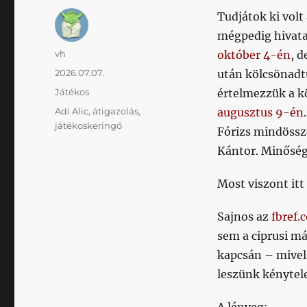
Tudjátok ki volt
mégpedig hivat
Szerző
vh
október 4-én
, 
Közzétéve
2026.07.07.
után kölcsönadt
Kategória
Játékos
értelmezzük a k
Címke
Adi Alic
,
átigazolás
,
augusztus 9-én
játékoskeringő
Fórizs mindössz
Kántor. Minőség 
Most viszont itt
Sajnos az
fbref.
sem a ciprusi má
kapcsán – mivel
leszünk kénytel