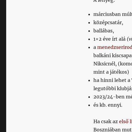
A lényeg:
márciusban múlt
középcsatár,
ballábas,
1+2 éve írt alá
(v
a
menedzserirod
balkáni kiscsap
Niksicnél, (komo
mint a játékos)
ha hinni lehet a
legutóbbi klubjá
2023/24-ben mé
és kb. ennyi.
Ha csak az
első 
Boszniában muta