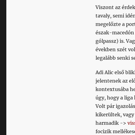
Viszont az érdek
tavaly, semi idé
megelőzte a port
észak-macedón 
gólpassz) is. Vag
években szét vo
legalább senki 
Adi Alic első bl
jelentenek az e
kontextusába he
úgy, hogy a liga
Volt pár igazolá
kikerültek, vagy
harmadik ->
vis
focizik melléke