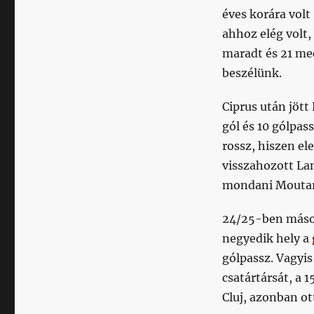
éves korára volt
ahhoz elég volt,
maradt és 21 mec
beszélünk.
Ciprus után jött
gól és 10 gólpa
rossz, hiszen el
visszahozott La
mondani Moutar
24/25-ben másodi
negyedik hely a
gólpassz. Vagyi
csatártársát, a 1
Cluj, azonban ot