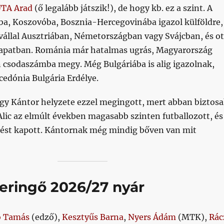
TA Arad
(ő legalább játszik!), de hogy kb. ez a szint. A
ba, Koszovóba, Bosznia-Hercegovinába igazol külföldre,
vállal Ausztriában, Németországban vagy Svájcban, és ot
csapatban. Románia már hatalmas ugrás, Magyarország
 csodaszámba megy. Még Bulgáriába is alig igazolnak,
edónia Bulgária Erdélye.
ogy Kántor helyzete ezzel megingott, mert abban biztos
lic az elmúlt években magasabb szinten futballozott, és
st kapott. Kántornak még mindig bőven van mit
eringő 2026/27 nyár
ó Tamás
(edző),
Kesztyűs Barna
,
Nyers Ádám
(MTK),
Rác