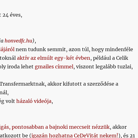
 24 éves,
ia
honvedfc.hu
)
,
ájáról
nem tudunk semmit, azon túl, hogy mindenféle
atoknál
aktív az elmúlt egy-két évben
, például a Celik
ly iroda lehet
gmailes címmel
, viszont legalább tuzlai,
 Transfermarktnak, akkor kifutott a szerződése a
nál,
g volt
házaló videója
,
ligás, pontosabban a bajnoki meccseit nézzük
, akkor
tkozott be (
igazán hozhatna CeDeVitát nekem!
), és 21