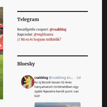
Telegram
Beszélgetős csoport:
@csakblog
Kapcsolat:
@veghhanta
//
Mi ez és hogyan működik?
Bluesky