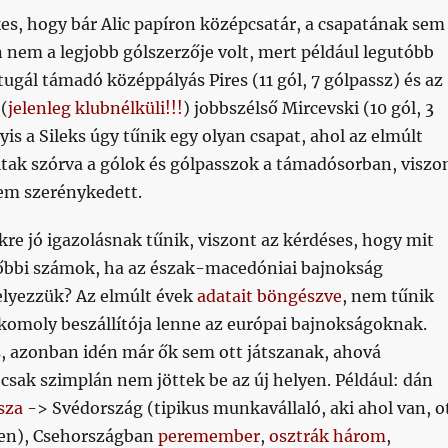
es, hogy bár Alic papíron középcsatár, a csapatának sem
n nem a legjobb gólszerzője volt, mert például legutóbb
ugál támadó középpályás Pires (11 gól, 7 gólpassz) és az
(
jelenleg klubnélküli!!!
) jobbszélső Mircevski (10 gól, 3
yis a Sileks úgy tűnik egy olyan csapat, ahol az elmúlt
ltak szórva a gólok és gólpasszok a támadósorban, viszo
sem szerénykedett.
ikkre jó igazolásnak tűnik, viszont az kérdéses, hogy mit
lőbbi számok, ha az észak-macedóniai bajnokság
lyezzük? Az elmúlt évek
adatait böngészve
, nem tűnik
 komoly beszállítója lenne az európai bajnokságoknak.
s, azonban idén már ők sem ott játszanak, ahová
 csak szimplán nem jöttek be az új helyen. Például: dán
sza
-> Svédország (tipikus munkavállaló, aki ahol van, o
sen), Csehországban
peremember
,
osztrák három
,