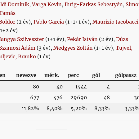
ldi Dominik
,
Varga Kevin
,
Ihrig-Farkas Sebestyén
,
Simo
 Tamás
Boldor
(2 év),
Pablo García
(1+1+1 év),
Maurizio Jacobacci
(1+2 év)
angya Szilveszter
(1+1 év),
Pekár István
(2 év),
Dúzs
Szamosi Ádám
(3 év),
Medgyes Zoltán
(1+1 év),
Tujvel,
uljevic, Branko
(1 év)
sen
nevezve
mérk.
perc
gól
gólpassz
80
40
1544
4
677
476
29690
48
3
11,82%
8,40%
5,20%
8,33%
3,33