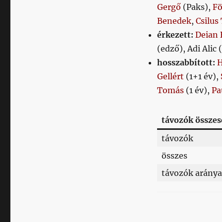
Gergő
(Paks),
Fö
Benedek
,
Csilus
érkezett:
Deian 
(edző), Adi Alic 
hosszabbított:
H
Gellért
(1+1 év),
Tomás
(1 év),
Pa
távozók össze
távozók
összes
távozók aránya