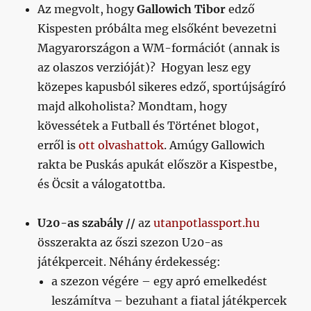
Az megvolt, hogy
Gallowich Tibor
edző
Kispesten próbálta meg elsőként bevezetni
Magyarországon a WM-formációt (annak is
az olaszos verzióját)? Hogyan lesz egy
közepes kapusból sikeres edző, sportújságíró
majd alkoholista? Mondtam, hogy
kövessétek a Futball és Történet blogot,
erről is
ott olvashattok
. Amúgy Gallowich
rakta be Puskás apukát először a Kispestbe,
és Öcsit a válogatottba.
U20-as szabály //
az
utanpotlassport.hu
összerakta az őszi szezon U20-as
játékperceit. Néhány érdekesség:
a szezon végére – egy apró emelkedést
leszámítva – bezuhant a fiatal játékpercek