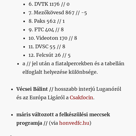
6. DVTK 1176 // 0
7. Mezőkövesd 867 // -5
8. Paks 562 // 1
9. FTC 404 // 8
10. Videoton 170 // 8
11. DVSC 55 // 8
12. Felcsút 26 // 5
a // jel után a fiatalpercekben és a tabellán
elfoglalt helyezése különbsége.
Vécsei Bálint //
hosszabb interjú Luganóról
és az Európa Ligáról a
Csakfocin
.
máris változott a felkészülési meccsek
programja //
(via
honvedfc.hu
)