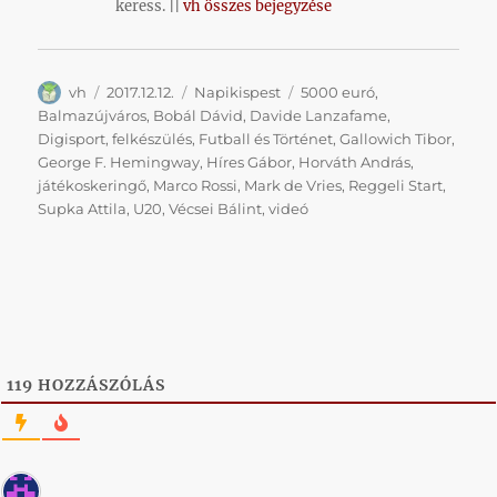
keress. ||
vh összes bejegyzése
Szerző
Közzétéve
Kategória
Címke
vh
2017.12.12.
Napikispest
5000 euró
,
Balmazújváros
,
Bobál Dávid
,
Davide Lanzafame
,
Digisport
,
felkészülés
,
Futball és Történet
,
Gallowich Tibor
,
George F. Hemingway
,
Híres Gábor
,
Horváth András
,
játékoskeringő
,
Marco Rossi
,
Mark de Vries
,
Reggeli Start
,
Supka Attila
,
U20
,
Vécsei Bálint
,
videó
119
HOZZÁSZÓLÁS