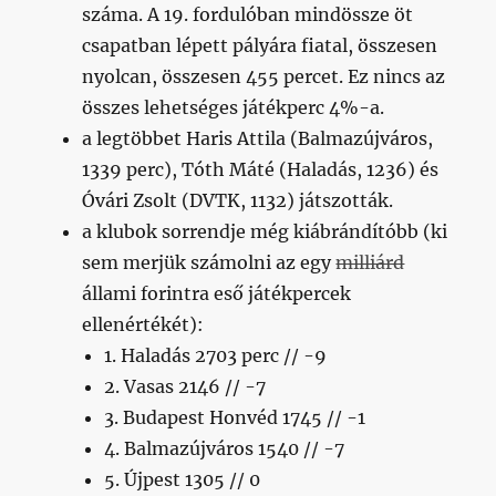
száma. A 19. fordulóban mindössze öt
csapatban lépett pályára fiatal, összesen
nyolcan, összesen 455 percet. Ez nincs az
összes lehetséges játékperc 4%-a.
a legtöbbet Haris Attila (Balmazújváros,
1339 perc), Tóth Máté (Haladás, 1236) és
Óvári Zsolt (DVTK, 1132) játszották.
a klubok sorrendje még kiábrándítóbb (ki
sem merjük számolni az egy
milliárd
állami forintra eső játékpercek
ellenértékét):
1. Haladás 2703 perc // -9
2. Vasas 2146 // -7
3. Budapest Honvéd 1745 // -1
4. Balmazújváros 1540 // -7
5. Újpest 1305 // 0