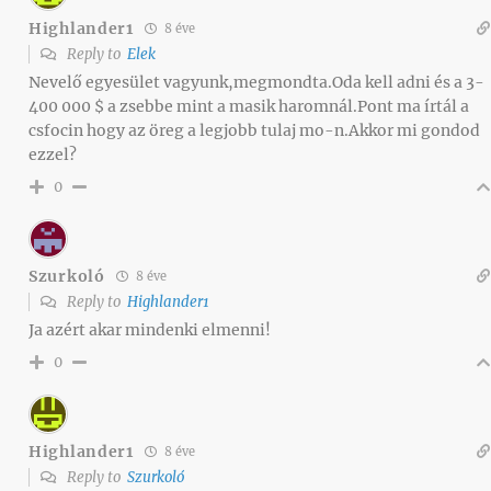
Highlander1
8 éve
Reply to
Elek
Nevelő egyesület vagyunk,megmondta.Oda kell adni és a 3-
400 000 $ a zsebbe mint a masik haromnál.Pont ma írtál a
csfocin hogy az öreg a legjobb tulaj mo-n.Akkor mi gondod
ezzel?
0
Szurkoló
8 éve
Reply to
Highlander1
Ja azért akar mindenki elmenni!
0
Highlander1
8 éve
Reply to
Szurkoló