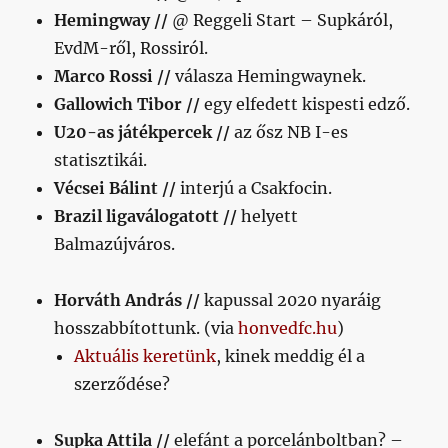
Hemingway //
@ Reggeli Start – Supkáról,
EvdM-ről, Rossiról.
Marco Rossi //
válasza Hemingwaynek.
Gallowich Tibor //
egy elfedett kispesti edző.
U20-as játékpercek //
az ősz NB I-es
statisztikái.
Vécsei Bálint //
interjú a Csakfocin.
Brazil ligaválogatott //
helyett
Balmazújváros.
Horváth András //
kapussal 2020 nyaráig
hosszabbítottunk. (via
honvedfc.hu
)
Aktuális keretünk
, kinek meddig él a
szerződése?
Supka Attila //
elefánt a porcelánboltban? –