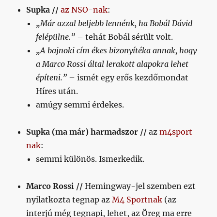
Supka //
az NSO-nak
:
„Már azzal beljebb lennénk, ha Bobál Dávid
felépülne.”
– tehát Bobál sérült volt.
„A bajnoki cím ékes bizonyítéka annak, hogy
a Marco Rossi által lerakott alapokra lehet
építeni.”
– ismét egy erős kezdőmondat
Híres után.
amúgy semmi érdekes.
Supka (ma már) harmadszor //
az
m4sport-
nak
:
semmi különös. Ismerkedik.
Marco Rossi //
Hemingway-jel szemben ezt
nyilatkozta tegnap az
M4 Sportnak
(az
interjú még tegnapi, lehet, az Öreg ma erre