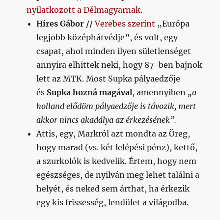
nyilatkozott a Délmagyarnak
.
Híres Gábor //
Verebes szerint
„Európa
legjobb középhátvédje”, és volt, egy
csapat, ahol minden ilyen sületlenséget
annyira elhittek neki, hogy 87-ben bajnok
lett az MTK. Most Supka pályaedzője
és
Supka hozná magával
, amennyiben
„a
holland elődöm pályaedzője is távozik, mert
akkor nincs akadálya az érkezésének”.
Attis, egy, Markról azt mondta az Öreg,
hogy marad (vs. két lelépési pénz), kettő,
a szurkolók is kedvelik. Értem, hogy nem
egészséges, de nyilván meg lehet találni a
helyét, és neked sem árthat, ha érkezik
egy kis frissesség, lendület a világodba.