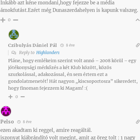
Inkább azt kéne mondani,hogy fejezze be a média
ámokfutást.Ezért még Dunaszerdahelyen is kapunk valszeg.
0
Czibulyás Dániel Pál
8 éve
Reply to
Highlander1
Pláne, hogy emlékeim szerint volt annó – 2008 körül – egy
jótékonysági mérkőzés a két Klub között, közös
szurkolással, adakozással, én sem értem ezt a
gondolatmenetét! Hát nagyon „kiscsoportosra” sikeredett,
hogy finoman fejezzem ki Magam! :(
0
Pelso
8 éve
ezen akadtam ki reggel, amire reagáltál.
iszonyat kiábrándító volt megint, amit az öreg tolt : 1 nagy