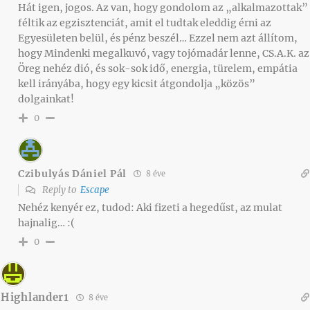
Hát igen, jogos. Az van, hogy gondolom az „alkalmazottak”
féltik az egzisztenciát, amit el tudtak eleddig érni az
Egyesületen belül, és pénz beszél… Ezzel nem azt állítom,
hogy Mindenki megalkuvó, vagy tojómadár lenne, CS.A.K. az
Öreg nehéz dió, és sok-sok idő, energia, türelem, empátia
kell irányába, hogy egy kicsit átgondolja „közös”
dolgainkat!
0
Czibulyás Dániel Pál
8 éve
Reply to
Escape
Nehéz kenyér ez, tudod: Aki fizeti a hegedűst, az mulat
hajnalig… :(
0
Highlander1
8 éve