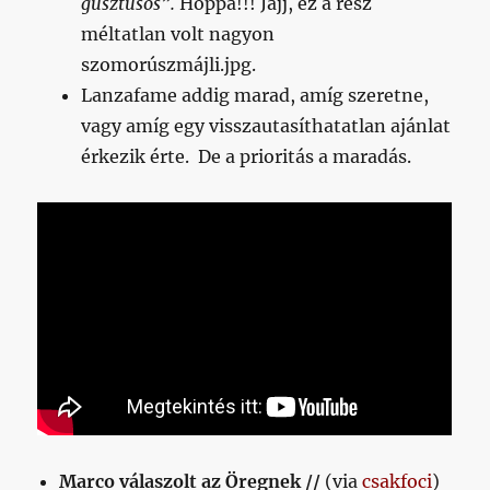
gusztusos”.
Hoppá!!! Jajj, ez a rész
méltatlan volt nagyon
szomorúszmájli.jpg.
Lanzafame addig marad, amíg szeretne,
vagy amíg egy visszautasíthatatlan ajánlat
érkezik érte. De a prioritás a maradás.
Marco válaszolt az Öregnek //
(via
csakfoci
)