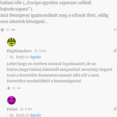
hallani tőle („Európa egyetlen szponzor nélküli
bajnokcsapata”).
Ami Hemigway igazmondását meg a stílusát illeti, eddig
sem lehettek kétségeid….
0
Highlander1
8 éve
Reply to
kgyula
Lehet hogy ez esetben rosszul fogalmazott,de az
biztos,hogy bárhol,bármiről megszólalt nevetség tárgyvá
teszi a Honvédot.Kommentcunamit idéz elő a nem
Honvédos szurkolókból a baromságaival.
0
Pelso
8 éve
Reply to
kgyula