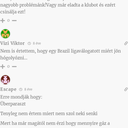
nagyobb problémánk!Vagy már eladta a klubot és ezért
csinálja ezt!
0
Vizi Viktor
8 éve
Nem is értettem, hogy egy Brazil ligaválogatott miért jön
hógolyózni…
0
Escape
8 éve
Erre mondják hogy:
Überparaszt
Tenyleg nem értem miert nem szol neki senki
Mert ha már magától nem érzi hogy mennyire gáz a