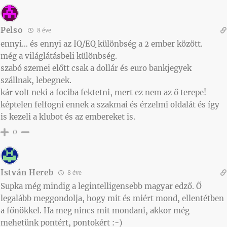
Pelso
8 éve
ennyi… és ennyi az IQ/EQ különbség a 2 ember között.
még a világlátásbeli különbség.
szabó szemei előtt csak a dollár és euro bankjegyek
szállnak, lebegnek.
kár volt neki a fociba fektetni, mert ez nem az ő terepe!
képtelen felfogni ennek a szakmai és érzelmi oldalát és így
is kezeli a klubot és az embereket is.
0
István Hereb
8 éve
Supka még mindig a legintelligensebb magyar edző. Ő
legalább meggondolja, hogy mit és miért mond, ellentétben
a főnökkel. Ha meg nincs mit mondani, akkor még
mehetünk pontért, pontokért :-)