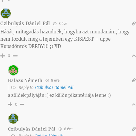
Czibulyás Dániel Pál
8 éve
Hááát, mitagadás hazudnék, hogyha azt mondanám, hogy
nem fordult meg a fejemben egy KISPEST – uppe
Kupadöntős DERBY!!! ;) XD
0
Balázs Németh
8 éve
Reply to
Czibulyás Dániel Pál
a zöldek pályáján :) ez külön pikantériája lenne :)
0
Czibulyás Dániel Pál
8 éve