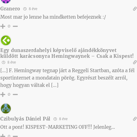
Granero
8 éve
Most mar jo lenne ha mindketten befejeznek :/
0
Egy dunaszerdahelyi képviselő ajándékkönyvet
küldött karácsonyra Hemingwaynek – Csak a Kispest!
8 éve
[…] F. Hemingway tegnap járt a Reggeli Startban, azóta a fél
sportinternet a mondatain pörög. Egyrészt beszélt arról,
hogy hogyan váltak el […]
0
Czibulyás Dániel Pál
8 éve
Ott a pont! KISPEST-MARKETING OFF!!! Jelenleg…
0