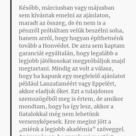
Később, márciusban vagy májusban
sem kívántak emelni az ajánlaton,
maradt az összeg, de én nem is a
pénzről próbáltam velük beszélni soha,
hanem arról, hogy hogyan építhetnénk
tovább a Honvédot. De arra sem kaptam
garanciát egyáltalán, hogy legalább a
legjobb játékosokat megpróbáljuk majd
megtartani. Mindig az volt a válasz,
hogy ha kapunk egy megfelelő ajánlatot
például Lanzafaméért vagy Eppelért,
akkor eladjuk őket. Ezt a tulajdonos
szemszögéből meg is értem, de amikor
mondtam, hogy ha így lesz, akkor a
fiatalokkal még nem lehetünk
versenyképesek. Erre megint jött a
„miénk a legjobb akadémia” szöveggel.