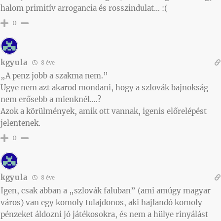
halom primitív arrogancia és rosszindulat… :(
0
kgyula
8 éve
„A penz jobb a szakma nem.”
Ugye nem azt akarod mondani, hogy a szlovák bajnokság
nem erősebb a mienknél….?
Azok a körülmények, amik ott vannak, igenis előrelépést
jelentenek.
0
kgyula
8 éve
Igen, csak abban a „szlovák faluban” (ami amúgy magyar
város) van egy komoly tulajdonos, aki hajlandó komoly
pénzeket áldozni jó játékosokra, és nem a hülye rinyálást