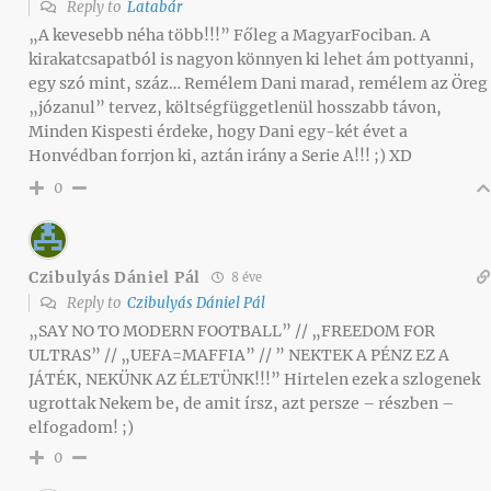
Reply to
Latabár
„A kevesebb néha több!!!” Főleg a MagyarFociban. A
kirakatcsapatból is nagyon könnyen ki lehet ám pottyanni,
egy szó mint, száz… Remélem Dani marad, remélem az Öreg
„józanul” tervez, költségfüggetlenül hosszabb távon,
Minden Kispesti érdeke, hogy Dani egy-két évet a
Honvédban forrjon ki, aztán irány a Serie A!!! ;) XD
0
Czibulyás Dániel Pál
8 éve
Reply to
Czibulyás Dániel Pál
„SAY NO TO MODERN FOOTBALL” // „FREEDOM FOR
ULTRAS” // „UEFA=MAFFIA” // ” NEKTEK A PÉNZ EZ A
JÁTÉK, NEKÜNK AZ ÉLETÜNK!!!” Hirtelen ezek a szlogenek
ugrottak Nekem be, de amit írsz, azt persze – részben –
elfogadom! ;)
0