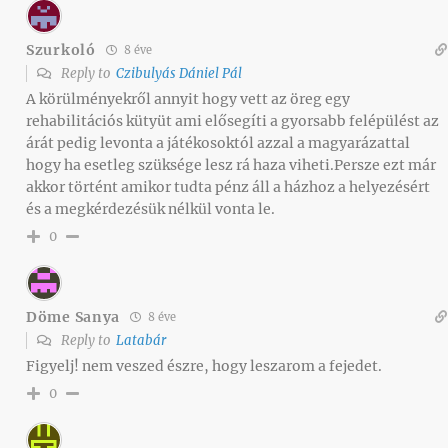
Szurkoló
8 éve
Reply to
Czibulyás Dániel Pál
A körülményekről annyit hogy vett az öreg egy
rehabilitációs kütyüt ami elősegíti a gyorsabb felépülést az
árát pedig levonta a játékosoktól azzal a magyarázattal
hogy ha esetleg szüksége lesz rá haza viheti.Persze ezt már
akkor történt amikor tudta pénz áll a házhoz a helyezésért
és a megkérdezésük nélkül vonta le.
0
Döme Sanya
8 éve
Reply to
Latabár
Figyelj! nem veszed észre, hogy leszarom a fejedet.
0