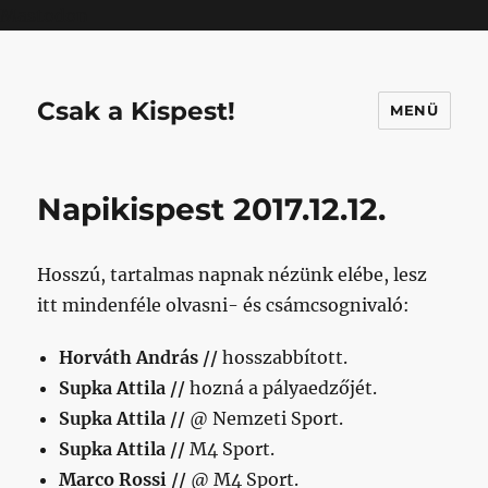
Mastodon
Csak a Kispest!
MENÜ
Napikispest 2017.12.12.
Hosszú, tartalmas napnak nézünk elébe, lesz
itt mindenféle olvasni- és csámcsognivaló:
Horváth András //
hosszabbított.
Supka Attila //
hozná a pályaedzőjét.
Supka Attila //
@ Nemzeti Sport.
Supka Attila //
M4 Sport.
Marco Rossi //
@ M4 Sport.