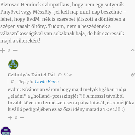
Biztosan Heminek szimpatikus, hogy nem egy sutyerák
Pinyővel vagy Mészöly-jel kell nap mint nap beszélnie –
lehet, hogy EvdM-nélcis szerepet játszott a döntésben a
szépen vasalt öltöny. Tudom, nem a beszédének a
választékosságával van sokaknak baja, de hát szeressük
majd a sikerekért!
0
Czibulyás Dániel Pál
8 éve
Reply to
István Hereb
evdm: Kíváncsian várom hogy majd melyik ligában tudja
„eladni” a „holland-presszingjét”!!! A messzi távolból
tovább követem természetesen a pályafutását, és reméljük a
kiválló pedigréjében ez az őszi idény marad a TOP 1.!!! ;)
0