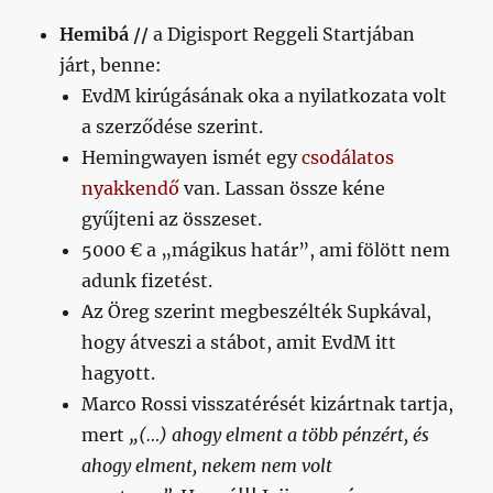
Hemibá //
a Digisport Reggeli Startjában
járt, benne:
EvdM kirúgásának oka a nyilatkozata volt
a szerződése szerint.
Hemingwayen ismét egy
csodálatos
nyakkendő
van. Lassan össze kéne
gyűjteni az összeset.
5000 € a „mágikus határ”, ami fölött nem
adunk fizetést.
Az Öreg szerint megbeszélték Supkával,
hogy átveszi a stábot, amit EvdM itt
hagyott.
Marco Rossi visszatérését kizártnak tartja,
mert
„(…) ahogy elment a több pénzért, és
ahogy elment, nekem nem volt