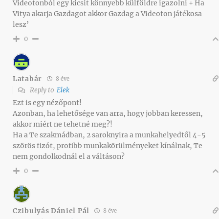
Videotonból egy kicsit könnyebb külföldre igazolni + Ha
Vitya akarja Gazdagot akkor Gazdag a Videoton játékosa
lesz’
0
Latabár
8 éve
Reply to
Elek
Ezt is egy nézőpont!
Azonban, ha lehetősége van arra, hogy jobban keressen,
akkor miért ne tehetné meg?!
Ha a Te szakmádban, 2 saroknyira a munkahelyedtől 4-5
szörös fizót, profibb munkakörülményeket kínálnak, Te
nem gondolkodnál el a váltáson?
0
Czibulyás Dániel Pál
8 éve