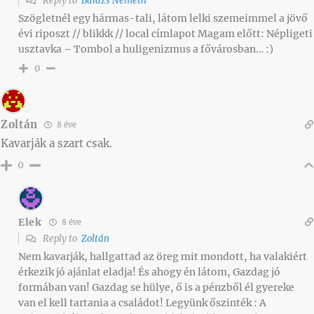
Reply to
Balázs Németh
Szögletnél egy hármas-tali, látom lelki szemeimmel a jövő
évi riposzt // blikkk // local címlapot Magam előtt: Népligeti
usztavka – Tombol a huligenizmus a fővárosban… :)
0
Zoltán
8 éve
Kavarják a szart csak.
0
Elek
8 éve
Reply to
Zoltán
Nem kavarják, hallgattad az öreg mit mondott, ha valakiért
érkezik jó ajánlat eladja! És ahogy én látom, Gazdag jó
formában van! Gazdag se hülye, ő is a pénzből él gyereke
van el kell tartania a családot! Legyünk őszinték : A