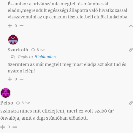
És amikor a privátszámla megtelt és már nincs kit
eladni,megrendult egészségi állapotra való hivatkozassal
visszavonulni az up centrum tiszteletbeli elnök funkcioba.
0
Szurkoló
8 éve
Reply to
Highlander1
Szerintem az már megtelt még most eladja azt akit tud és
nyáron lelép!
0
Pelso
8 éve
számára nincs mit elfelejteni, mert ez volt szabó úr’
önvalója, amit a digi stúdióban előadott.
0