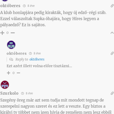
októberes
8 éve
A klub honlapjára pedig kirakták, hogy új edző-régi stáb.
Ezzel válaszoltak Supka óhajára, hogy Híres legyen a
pályaedző? Ez is sajátos.
0
októberes
8 éve
Reply to
októberes
Ezt azért illett volna előre tisztázni…
0
Szurkolo
8 éve
Szegény öreg már azt sem tudja mit mondott tegnap de
szerepelni nagyon szeret és ez lett a veszte. Egy biztos a
királyi tv többet nem igen hívja de remélem nem lesz ebből