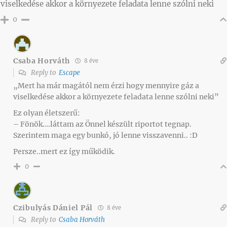
viselkedése akkor a környezete feladata lenne szólni neki
0
Csaba Horváth
8 éve
Reply to
Escape
„Mert ha már magától nem érzi hogy mennyire gáz a
viselkedése akkor a környezete feladata lenne szólni neki”
Ez olyan életszerű:
– Fönök….láttam az Önnel készült riportot tegnap.
Szerintem maga egy bunkó, jó lenne visszavenni.. :D
Persze..mert ez így működik.
0
Czibulyás Dániel Pál
8 éve
Reply to
Csaba Horváth