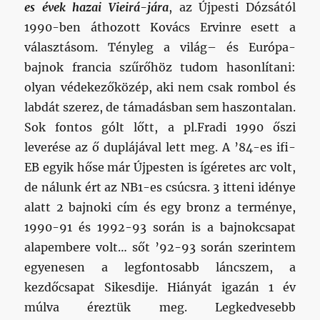
es évek hazai Vieirá-jára
, az Újpesti Dózsától
1990-ben áthozott Kovács Ervinre esett a
választásom. Tényleg a világ– és Európa-
bajnok francia szűrőhöz tudom hasonlítani:
olyan védekezőközép, aki nem csak rombol és
labdát szerez, de támadásban sem haszontalan.
Sok fontos gólt lőtt, a pl.Fradi 1990 őszi
leverése az ő duplájával lett meg. A ’84-es ifi-
EB egyik hőse már Újpesten is ígéretes arc volt,
de nálunk ért az NB1-es csúcsra. 3 itteni idénye
alatt 2 bajnoki cím és egy bronz a terménye,
1990-91 és 1992-93 során is a bajnokcsapat
alapembere volt… sőt ’92-93 során szerintem
egyenesen a legfontosabb láncszem, a
kezdőcsapat Sikesdije. Hiányát igazán 1 év
múlva éreztük meg. Legkedvesebb