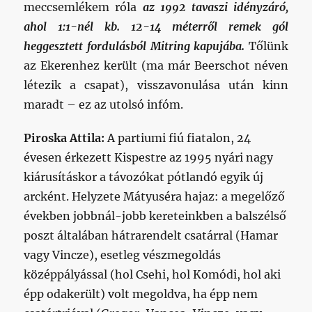
meccsemlékem róla
a
z 1992 tavaszi idényzáró,
ahol 1:1-nél kb. 12-14 méterről remek gól
heggesztett fordulásból Mitring kapujába.
Tőlünk
az Ekerenhez került (ma már Beerschot néven
létezik a csapat), visszavonulása után kinn
maradt – ez az utolsó infóm.
Piroska Attila:
A partiumi fiú fiatalon, 24
évesen érkezett Kispestre az 1995 nyári nagy
kiárusításkor a távozókat pótlandó egyik új
arcként. Helyzete Mátyuséra hajaz: a megelőző
években jobbnál-jobb kereteinkben a balszélső
poszt általában hátrarendelt csatárral (Hamar
vagy Vincze), esetleg vészmegoldás
középpályással (hol Csehi, hol Komódi, hol aki
épp odakerült) volt megoldva, ha épp nem