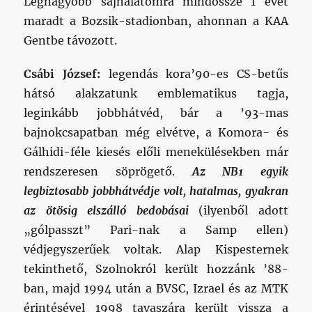
Legnagyobb sajnálatomra mindössze 1 évet
maradt a Bozsik-stadionban, ahonnan a KAA
Gentbe távozott.
Csábi József:
legendás kora’90-es CS-betűs
hátsó alakzatunk emblematikus tagja,
leginkább jobbhátvéd, bár a ’93-mas
bajnokcsapatban még elvétve, a Komora- és
Gálhidi-féle kiesés előli menekülésekben már
rendszeresen söprögető.
Az NB1 egyik
legbiztosabb jobbhátvédje volt, hatalmas, gyakran
az ötösig elszálló bedobásai
(ilyenből adott
„gólpasszt” Pari-nak a Samp ellen)
védjegyszerűek voltak. Alap Kispesternek
tekinthető, Szolnokról került hozzánk ’88-
ban, majd 1994 után a BVSC, Izrael és az MTK
érintésével 1998 tavaszára került vissza a