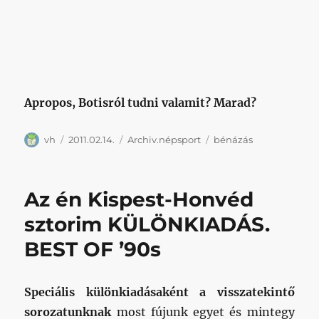
Apropos, Botisról tudni valamit? Marad?
Szerző
Közzétéve
Kategória
Címke
vh
2011.02.14.
Archiv.népsport
bénázás
Az én Kispest-Honvéd
sztorim KÜLÖNKIADÁS.
BEST OF ’90s
Speciális különkiadásaként a visszatekintő
sorozatunknak
most fújunk egyet és mintegy