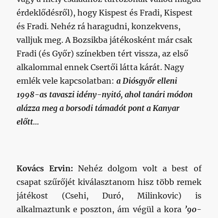
érdeklődésről), hogy Kispest és Fradi, Kispest
és Fradi. Nehéz rá haragudni, konzekvens,
valljuk meg. A Bozsikba játékosként már csak
Fradi (és Győr) színekben tért vissza, az első
alkalommal ennek Csertői látta kárát. Nagy
emlék vele kapcsolatban:
a Diósgyőr elleni
1998-as tavaszi idény-nyitó, ahol tanári módon
alázza meg a borsodi támadót pont a Kanyar
előtt…
Kovács Ervin:
Nehéz dolgom volt a best of
csapat szűrőjét kiválasztanom hisz több remek
játékost (Csehi, Duró, Milinkovic) is
alkalmaztunk e poszton, ám végül a kora
’90-