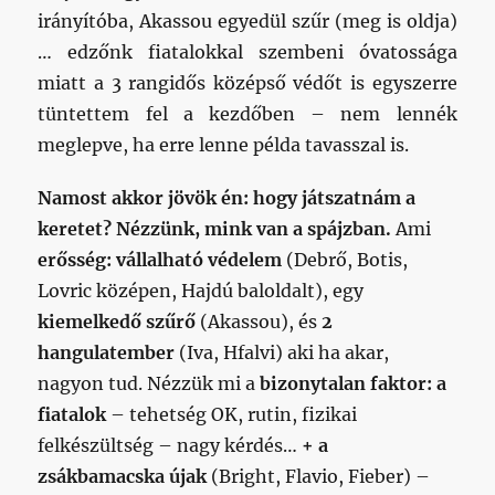
irányítóba, Akassou egyedül szűr (meg is oldja)
… edzőnk fiatalokkal szembeni óvatossága
miatt a 3 rangidős középső védőt is egyszerre
tüntettem fel a kezdőben – nem lennék
meglepve, ha erre lenne példa tavasszal is.
Namost akkor jövök én: hogy játszatnám a
keretet? Nézzünk, mink van a spájzban.
Ami
erősség: vállalható védelem
(Debrő, Botis,
Lovric középen, Hajdú baloldalt), egy
kiemelkedő szűrő
(Akassou), és
2
hangulatember
(Iva, Hfalvi) aki ha akar,
nagyon tud. Nézzük mi a
bizonytalan faktor: a
fiatalok
– tehetség OK, rutin, fizikai
felkészültség – nagy kérdés…
+ a
zsákbamacska újak
(Bright, Flavio, Fieber) –