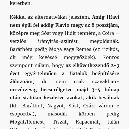
keretben.
Kékkel az alternatívákat jeleztem.
Amíg Hfavi
nem épül fel addig Flavio megy az ő posztjára
,
középre meg Sóst vagy Hidit tenném, a Coira –
verziós irányítás-szűrést megoldanák.
Baráthéra pedig Moga vagy Remes (ez rizikós,
ők még kevéssé meggyőzőek). Fontos
szempont nálam, hogy
az elkövetkezendő 2-3
évet egyértelműen a fiatalok beépítésére
áldoznám
, de nem csak szavakban-
orrvérzésig becserélgetve majd 3-4 hónap
után stabilan kezdetve azokat, akik beválnak
(kb. Baráthot, Nagyot, Sóst, Czárt várom e
csoportba), második körben pedig
Mogát/Remest, Tiszát, Kapacinát, talán