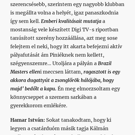
szerencsésebb, szerintem egy nagyobb klubban
is megállta volna a helyét, igaz panaszkodnia
így sem kell.
Emberi kvalitásait mutatja
a
mostanság vele készített Digi TV-s riportban
tanúsított szerény hozzáállása, azt meg sose
felejtem el neki, hogy itt akarta befejezni aktív
pályafutását ám Piniéknek nem kellett,
szégyenszemre… Utoljára a pályán a
Brazil
Masters ellen
i meccsen láttam,
ragasztott is egy
akkora dugattyút a zsonglőrök hálójába, hogy
majd’ bedőlt a kapu.
Én meg elmorzsoltam egy
könnycseppet a szemem sarkában a
gyerekkorom emlékére.
Hamar István:
Sokat tanakodtam, hogy ki
legyen a csatárduóm másik tagja Kálmán