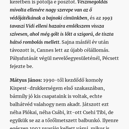
keretben is pótolja e posztot.
Vészmegoldás
mivolta ellenére nagy szerepe van az ő
védőjátékának a bajnoki címünkben
, és az
1993
tavaszi Vidi elleni hazaira emlékszem vissza
szívesen, ahol még gólt is lőtt a szigorú, de tiszta
hátsó rombolás mellett
. Sajna másfél év után
távozott is, Cannes lett az újabb célállomás.
Pályafutását végül nevelőegyesületénél, Pécsett
fejezte be.
Mátyus János:
1990-től kezdődő komoly
Kispest-drukkerségem első szakaszában,
bármíly jó kis csapataink is voltak, echte
balhátvéd valahogy nem akadt. Játszott ezt
néha Plókai, néha Csábi, itt-ott Csehi Tibi, de
egyikük se az a tőrőlmetszett balbunkó. Ilyenre
egészen 1993 nyaráig kellett várni, mikor is