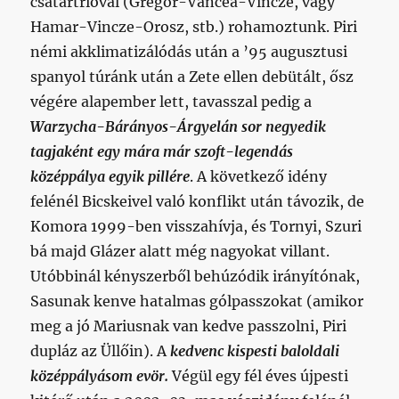
csatártrióval (Gregor-Vancea-Vincze, vagy
Hamar-Vincze-Orosz, stb.) rohamoztunk. Piri
némi akklimatizálódás után a ’95 augusztusi
spanyol túránk után a Zete ellen debütált, ősz
végére alapember lett, tavasszal pedig a
Warzycha-Bárányos-Árgyelán sor negyedik
tagjaként egy mára már szoft-legendás
középpálya egyik pillére
. A következő idény
felénél Bicskeivel való konflikt után távozik, de
Komora 1999-ben visszahívja, és Tornyi, Szuri
bá majd Glázer alatt még nagyokat villant.
Utóbbinál kényszerből behúzódik irányítónak,
Sasunak kenve hatalmas gólpasszokat (amikor
meg a jó Mariusnak van kedve passzolni, Piri
dupláz az Üllőin). A
kedvenc kispesti baloldali
középpályásom evör.
Végül egy fél éves újpesti