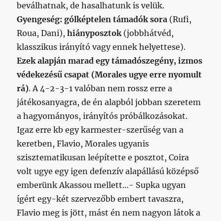
beválhatnak, de hasalhatunk is velük.
Gyengeség: gólképtelen támadók sora
(Rufi,
Roua, Dani),
hiányposztok
(jobbhátvéd,
klasszikus irányító vagy ennek helyettese).
Ezek alapján marad egy támadószegény, izmos
védekezésű csapat (Morales ugye erre nyomult
rá)
. A 4-2-3-1 valóban nem rossz erre a
játékosanyagra, de én alapból jobban szeretem
a hagyományos, irányítós próbálkozásokat.
Igaz erre kb egy karmester-szerűség van a
keretben, Flavio, Morales ugyanis
szisztematikusan leépítette e posztot, Coira
volt ugye egy igen defenzív alapállású középső
emberünk Akassou mellett…- Supka ugyan
ígért egy-két szervezőbb embert tavaszra,
Flavio meg is jött, mást én nem nagyon látok a