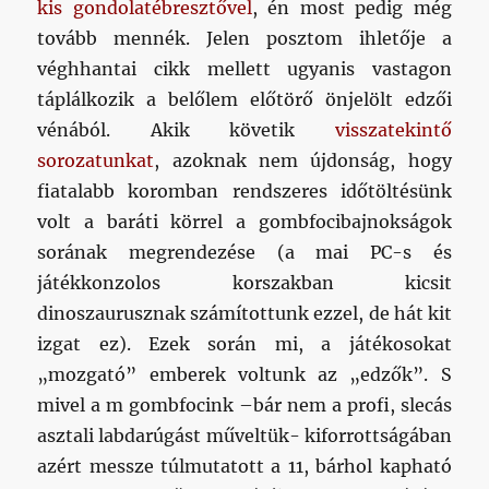
kis gondolatébresztővel
, én most pedig még
tovább mennék. Jelen posztom ihletője a
véghhantai cikk mellett ugyanis vastagon
táplálkozik a belőlem előtörő önjelölt edzői
vénából. Akik követik
visszatekintő
sorozatunkat
, azoknak nem újdonság, hogy
fiatalabb koromban rendszeres időtöltésünk
volt a baráti körrel a gombfocibajnokságok
sorának megrendezése (a mai PC-s és
játékkonzolos korszakban kicsit
dinoszaurusznak számítottunk ezzel, de hát kit
izgat ez). Ezek során mi, a játékosokat
„mozgató” emberek voltunk az „edzők”. S
mivel a m gombfocink –bár nem a profi, slecás
asztali labdarúgást műveltük- kiforrottságában
azért messze túlmutatott a 11, bárhol kapható