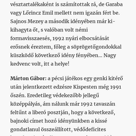
vésztartalékaként is számítottak rá, de Garaba
vagy Lőrincz Emil mellett nem igazán fért be.
Sajnos Mezey a második idényében már ki-
kihagyta őt, s valóban volt némi
formavisszaesés, 1992 nyári elbocsátását
erősnek éreztem, főleg a söprögetőgondokkal
küszködő következő idény fényében… Nagy
kedvenc volt, itt a helye!
Márton Gábor:
a pécsi játékos egy genki kitérő
után jelentkezett edzésre Kispesten még 1991
őszén. Eredetileg védekezőbb jellegű
középpályás, ám nálunk már 1992 tavaszán
feltűnt a liberó posztján, hogy a következő,
bajnoki címet hozó idényünkben a kissé
gondatlanul összeállított, védődeficites