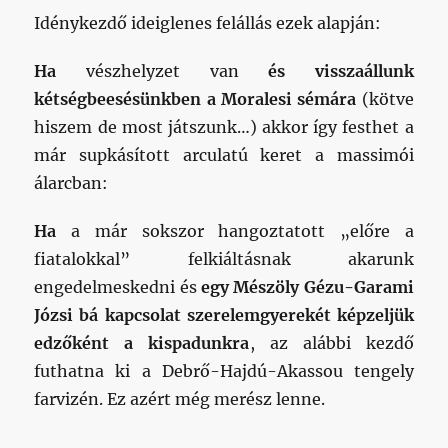
Idénykezdő ideiglenes felállás ezek alapján:
Ha
vészhelyzet van
és visszaállunk
kétségbeesésünkben a Moralesi sémára
(kötve
hiszem de most játszunk…) akkor így festhet a
már supkásított arculatú keret a massimói
álarcban:
Ha
a már sokszor hangoztatott „előre a
fiatalokkal” felkiáltásnak akarunk
engedelmeskedni és
egy Mészöly Gézu-Garami
Józsi bá kapcsolat szerelemgyerekét képzeljük
edzőként a kispadunkra
, az alábbi kezdő
futhatna ki a Debrő-Hajdú-Akassou tengely
farvizén. Ez azért még merész lenne.