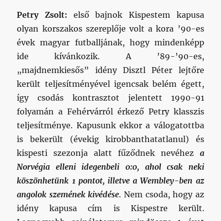
Petry Zsolt:
első bajnok Kispestem kapusa
olyan korszakos szereplője volt a kora ’90-es
évek magyar futballjának, hogy mindenképp
ide kívánkozik. A ’89-’90-es,
„majdnemkiesős” idény Disztl Péter lejtőre
került teljesítményével igencsak belém égett,
így csodás kontrasztot jelentett 1990-91
folyamán a Fehérvárról érkező Petry klasszis
teljesítménye. Kapusunk ekkor a válogatottba
is bekerült (évekig kirobbanthatatlanul) és
kispesti szezonja alatt fűződnek nevéhez
a
Norvégia elleni idegenbeli 0:0, ahol csak neki
köszönhetünk 1 pontot, illetve a Wembley-ben az
angolok szemének kivédése
. Nem csoda, hogy az
idény kapusa cím is Kispestre került.