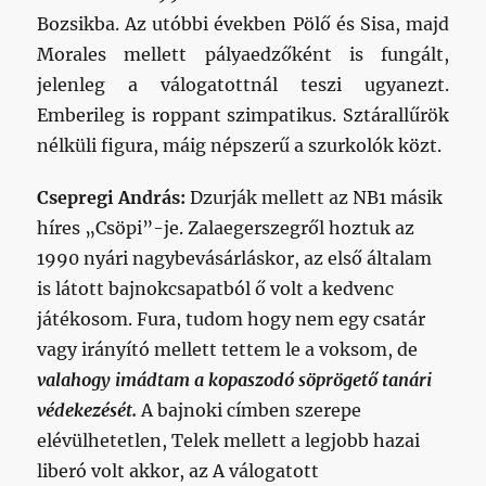
Bozsikba. Az utóbbi években Pölő és Sisa, majd
Morales mellett pályaedzőként is fungált,
jelenleg a válogatottnál teszi ugyanezt.
Emberileg is roppant szimpatikus. Sztárallűrök
nélküli figura, máig népszerű a szurkolók közt.
Csepregi András:
Dzurják mellett az NB1 másik
híres „Csöpi”-je. Zalaegerszegről hoztuk az
1990 nyári nagybevásárláskor, az első általam
is látott bajnokcsapatból ő volt a kedvenc
játékosom. Fura, tudom hogy nem egy csatár
vagy irányító mellett tettem le a voksom, de
valahogy imádtam a kopaszodó söprögető tanári
védekezését.
A bajnoki címben szerepe
elévülhetetlen, Telek mellett a legjobb hazai
liberó volt akkor, az A válogatott