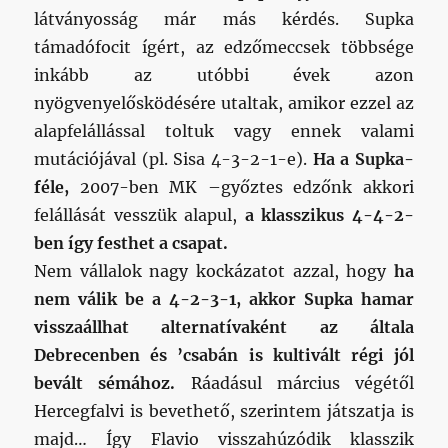
látványosság már más kérdés. Supka
támadófocit ígért, az edzőmeccsek többsége
inkább az utóbbi évek azon
nyögvenyelősködésére utaltak, amikor ezzel az
alapfelállással toltuk vagy ennek valami
mutációjával (pl. Sisa 4-3-2-1-e).
Ha a Supka-
féle,
2007-ben MK –győztes edzőnk akkori
felállását vesszük alapul,
a klasszikus 4-4-2-
ben így festhet a csapat.
Nem vállalok nagy kockázatot azzal, hogy
ha
nem válik be a 4-2-3-1, akkor Supka hamar
visszaállhat alternatívaként az általa
Debrecenben és ’csabán is kultivált régi jól
bevált sémához.
Ráadásul március végétől
Hercegfalvi is bevethető, szerintem játszatja is
majd… Így Flavio visszahúzódik klasszik