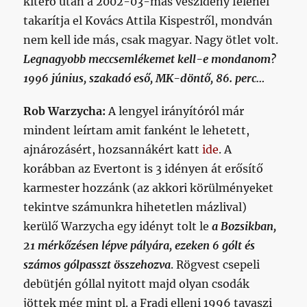
kitérő után a 2002-03-mas vészidény felénél
takarítja el Kovács Attila Kispestről, mondván
nem kell ide más, csak magyar. Nagy ötlet volt.
Legnagyobb meccsemlékemet kell-e mondanom?
1996 június, szakadó eső, MK-döntő, 86. perc…
Rob Warzycha:
A lengyel irányítóról már
mindent leírtam amit fanként le lehetett,
ajnározásért, hozsannákért katt
ide
. A
korábban az Evertont is 3 idényen át erősítő
karmester hozzánk (az akkori körülményeket
tekintve számunkra hihetetlen mázlival)
kerülő Warzycha egy idényt tolt le
a Bozsikban,
21 mérkőzésen lépve pályára, ezeken 6 gólt és
számos gólpasszt összehozva
. Rögvest csepeli
debütjén góllal nyitott majd olyan csodák
jöttek még mint pl. a Fradi elleni 1996 tavaszi