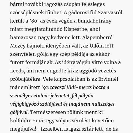
bármi további ragozás csupán felesleges
szócséplésnek tűnhet. A gádorosi fiú Szarvasról
került a ’80-as évek végén a bundabotrány
miatt megfiatalítandó Kispestbe, ahol
hamarosan nagy kedvenc lett. Alapemberré
Mezey bajnoki idényében vált, az Üllőin lőtt
szenvtelen gólja egy szép példája az ekkor
futott formájának. Az idény végén vitte volna a
Leeds, ám nem engedte ki az aggódó vezetés
próbajátékra. Vele kapcsolatban is az Ervinnél
már említett ’
92 tavaszi Vidi-meccs hozta a
személyes etalon-jelenetet, fél pályán
végigkígyózó szólójával és majdnem nullszöges
góljával.
Természetesen tőlünk ment ki
külföldre -már egy súlyos sérülést követően
megújulva!- Izraelben is igazi sztár lett, de ha