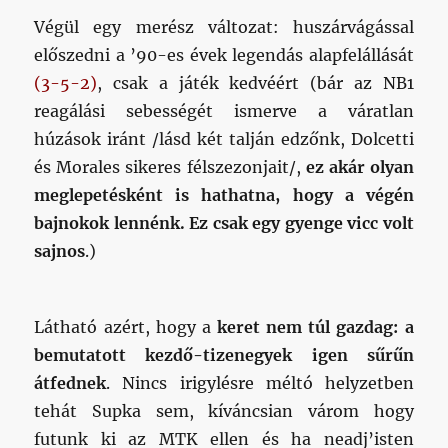
Végül egy merész változat: huszárvágással
előszedni a ’90-es évek legendás alapfelállását
(3-5-2)
, csak a játék kedvéért (bár az NB1
reagálási sebességét ismerve a váratlan
húzások iránt /lásd két talján edzőnk, Dolcetti
és Morales sikeres félszezonjait/,
ez akár olyan
meglepetésként is hathatna, hogy a végén
bajnokok lennénk. Ez csak egy gyenge vicc volt
sajnos
.)
Látható azért, hogy a
keret nem túl gazdag: a
bemutatott kezdő-tizenegyek igen sűrűn
átfednek
. Nincs irigylésre méltó helyzetben
tehát Supka sem, kíváncsian várom hogy
futunk ki az MTK ellen és ha neadj’isten