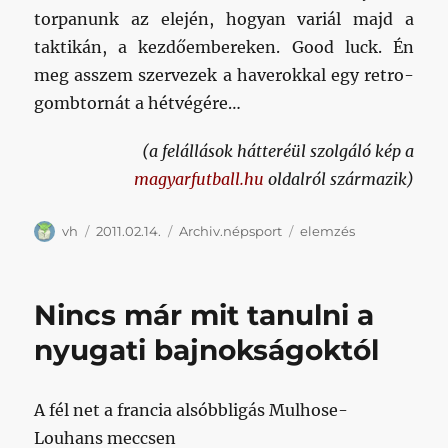
torpanunk az elején, hogyan variál majd a
taktikán, a kezdőembereken. Good luck. Én
meg asszem szervezek a haverokkal egy retro-
gombtornát a hétvégére…
(a felállások hátteréül szolgáló kép a
magyarfutball.hu
oldalról származik)
Szerző
Közzétéve
Kategória
Címke
vh
2011.02.14.
Archiv.népsport
elemzés
Nincs már mit tanulni a
nyugati bajnokságoktól
A fél net a francia alsóbbligás Mulhose-
Louhans meccsen