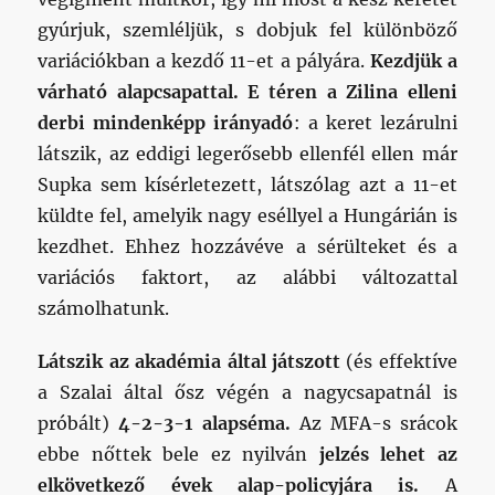
gyúrjuk, szemléljük, s dobjuk fel különböző
variációkban a kezdő 11-et a pályára.
Kezdjük a
várható alapcsapattal. E téren a Zilina elleni
derbi mindenképp irányadó
: a keret lezárulni
látszik, az eddigi legerősebb ellenfél ellen már
Supka sem kísérletezett, látszólag azt a 11-et
küldte fel, amelyik nagy eséllyel a Hungárián is
kezdhet. Ehhez hozzávéve a sérülteket és a
variációs faktort, az alábbi változattal
számolhatunk.
Látszik az akadémia által játszott
(és effektíve
a Szalai által ősz végén a nagycsapatnál is
próbált)
4-2-3-1 alapséma.
Az MFA-s srácok
ebbe nőttek bele ez nyilván
jelzés lehet az
elkövetkező évek alap-policyjára is.
A