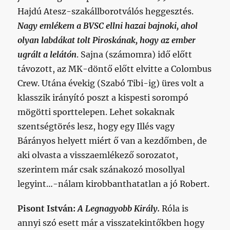
Hajdú Atesz-szakállborotválós heggesztés.
Nagy emlékem a BVSC ellni hazai bajnoki, ahol
olyan labdákat tolt Piroskának, hogy az ember
ugrált a lelátón
. Sajna (számomra) idő előtt
távozott, az MK-döntő előtt elvitte a Colombus
Crew. Utána évekig (Szabó Tibi-ig) üres volt a
klasszik irányító poszt a kispesti sorompó
mögötti sporttelepen. Lehet sokaknak
szentségtörés lesz, hogy egy Illés vagy
Bárányos helyett miért ő van a kezdőmben, de
aki olvasta a visszaemlékező sorozatot,
szerintem már csak szánakozó mosollyal
legyint…-nálam kirobbanthatatlan a jó Robert.
Pisont István:
A Legnagyobb Király.
Róla is
annyi szó esett már a visszatekintőkben hogy