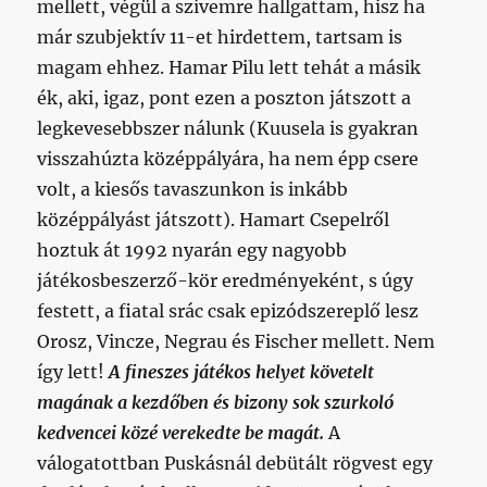
mellett, végül a szívemre hallgattam, hisz ha
már szubjektív 11-et hirdettem, tartsam is
magam ehhez. Hamar Pilu lett tehát a másik
ék, aki, igaz, pont ezen a poszton játszott a
legkevesebbszer nálunk (Kuusela is gyakran
visszahúzta középpályára, ha nem épp csere
volt, a kiesős tavaszunkon is inkább
középpályást játszott). Hamart Csepelről
hoztuk át 1992 nyarán egy nagyobb
játékosbeszerző-kör eredményeként, s úgy
festett, a fiatal srác csak epizódszereplő lesz
Orosz, Vincze, Negrau és Fischer mellett. Nem
így lett!
A fineszes játékos helyet követelt
magának a kezdőben és bizony sok szurkoló
kedvencei közé verekedte be magát.
A
válogatottban Puskásnál debütált rögvest egy