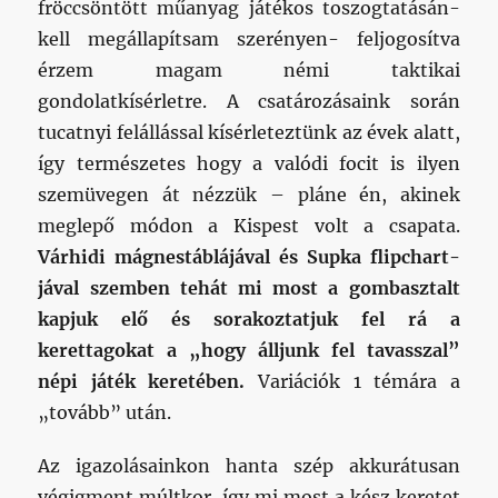
fröccsöntött műanyag játékos toszogtatásán-
kell megállapítsam szerényen- feljogosítva
érzem magam némi taktikai
gondolatkísérletre. A csatározásaink során
tucatnyi felállással kísérleteztünk az évek alatt,
így természetes hogy a valódi focit is ilyen
szemüvegen át nézzük – pláne én, akinek
meglepő módon a Kispest volt a csapata.
Várhidi mágnestáblájával és Supka flipchart-
jával szemben tehát mi most a gombasztalt
kapjuk elő és sorakoztatjuk fel rá a
kerettagokat a „hogy álljunk fel tavasszal”
népi játék keretében.
Variációk 1 témára a
„tovább” után.
Az igazolásainkon hanta szép akkurátusan
végigment múltkor, így mi most a kész keretet