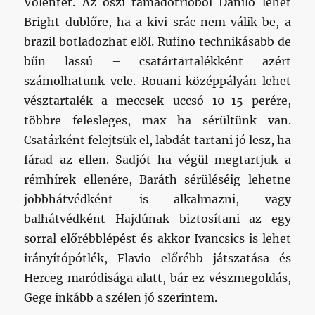
Vólentet. Az őszi támadótrióból Danilo lehet
Bright dublőre, ha a kivi srác nem válik be, a
brazil botladozhat elöl. Rufino technikásabb de
bűn lassú – csatártartalékként azért
számolhatunk vele. Rouani középpályán lehet
vésztartalék a meccsek uccsó 10-15 perére,
többre felesleges, max ha sérültünk van.
Csatárként felejtsük el, labdát tartani jó lesz, ha
fárad az ellen. Sadjót ha végül megtartjuk a
rémhírek ellenére, Baráth sérüléséig lehetne
jobbhátvédként is alkalmazni, vagy
balhátvédként Hajdúnak biztosítani az egy
sorral előrébblépést és akkor Ivancsics is lehet
irányítópótlék, Flavio előrébb játszatása és
Herceg maródisága alatt, bár ez vészmegoldás,
Gege inkább a szélen jó szerintem.