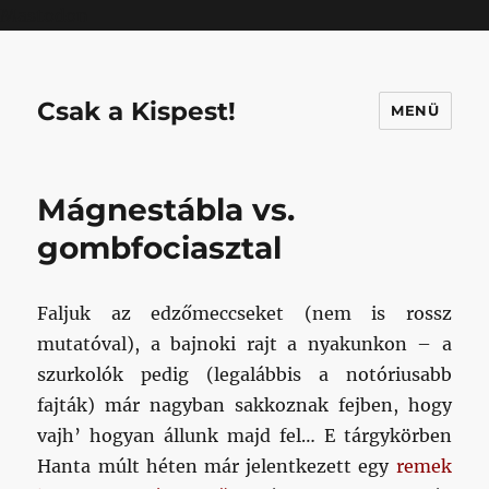
Mastodon
Csak a Kispest!
MENÜ
Mágnestábla vs.
gombfociasztal
Faljuk az edzőmeccseket (nem is rossz
mutatóval), a bajnoki rajt a nyakunkon – a
szurkolók pedig (legalábbis a notóriusabb
fajták) már nagyban sakkoznak fejben, hogy
vajh’ hogyan állunk majd fel… E tárgykörben
Hanta múlt héten már jelentkezett egy
remek