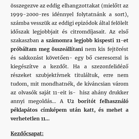
összegezve az eddig elhangzottakat (mielőtt az
1999-2000-res idénnyel folytatnánk a sort),
számba vesszük az eddigi epizódok által felölelt
időszak legjobbjait és citromdíjasait. Az első
szakaszban
a számomra legjobb kispesti 11-et
próbáltam meg összeállítani
nem kis fejtörést
és sakkozást követően- egy bő cseresorral is
kiegészítve a kezdőt. Ha a szezonfelidéző
részeket szubjektívnek tituláltuk, erre nem
tudom, mit mondhatnék, de kíváncsian várom
az olvasók saját 11-eit is- hisz ahány drukker
annyi megoldás… A
U2 borítót felhasználó
péklapátos címképem után katt, és mehet a
verhetetlen 11…
Kezdőcsapat: