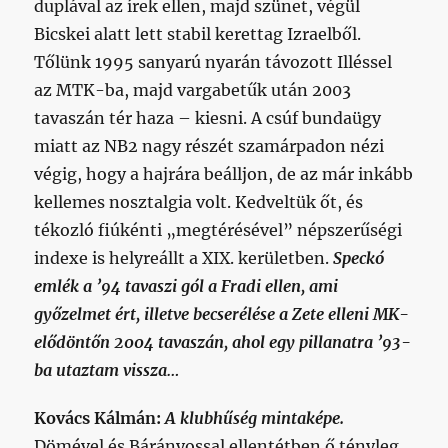
duplával az írek ellen, majd szünet, végül
Bicskei alatt lett stabil kerettag Izraelből.
Tőlünk 1995 sanyarú nyarán távozott Illéssel
az MTK-ba, majd vargabetűk után 2003
tavaszán tér haza – kiesni. A csúf bundaügy
miatt az NB2 nagy részét szamárpadon nézi
végig, hogy a hajrára beálljon, de az már inkább
kellemes nosztalgia volt. Kedveltük őt, és
tékozló fiúkénti „megtérésével” népszerűségi
indexe is helyreállt a XIX. kerületben.
Speckó
emlék a ’94 tavaszi gól a Fradi ellen, ami
győzelmet ért, illetve becserélése a Zete elleni MK-
elődöntőn 2004 tavaszán, ahol egy pillanatra ’93-
ba utaztam vissza…
Kovács Kálmán:
A klubhűség mintaképe.
Dömével és Bárányossal ellentétben ő tényleg