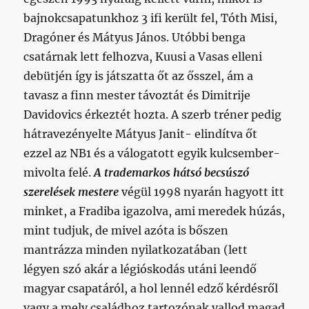
bajnokcsapatunkhoz 3 ifi került fel, Tóth Misi,
Dragóner és Mátyus János. Utóbbi benga
csatárnak lett felhozva, Kuusi a Vasas elleni
debütjén így is játszatta őt az ősszel, ám a
tavasz a finn mester távoztát és Dimitrije
Davidovics érkeztét hozta. A szerb tréner pedig
hátravezényelte Mátyus Janit- elindítva őt
ezzel az NB1 és a válogatott egyik kulcsember-
mivolta felé.
A trademarkos hátsó becsúszó
szerelések mestere
végül 1998 nyarán hagyott itt
minket, a Fradiba igazolva, ami meredek húzás,
mint tudjuk, de mivel azóta is bőszen
mantrázza minden nyilatkozatában (lett
légyen szó akár a légióskodás utáni leendő
magyar csapatáról, a hol lennél edző kérdésről
vagy a mely családhoz tartozónak vallod magad