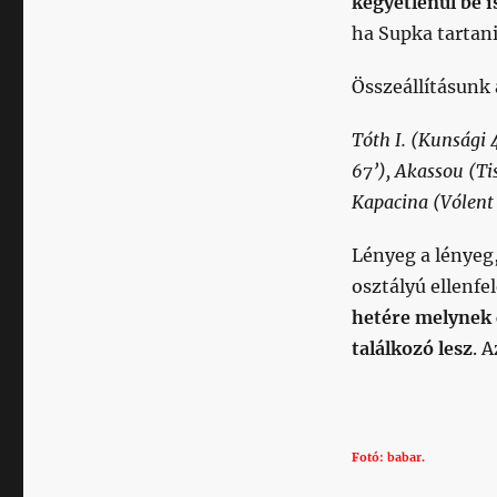
kegyetlenül be i
ha Supka tartani
Összeállításunk
Tóth I. (Kunsági 
67’), Akassou (Tis
Kapacina (Vólent 
Lényeg a lényeg,
osztályú ellenfel
hetére melynek c
találkozó lesz
. 
Fotó: babar.