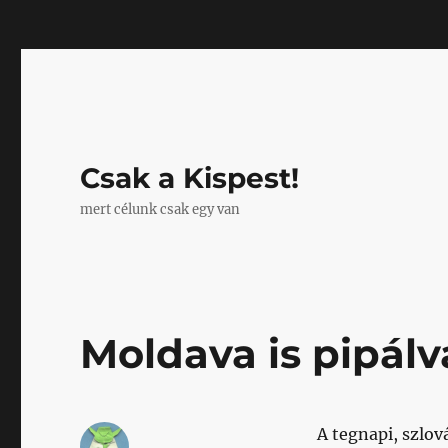
Mastodon
Csak a Kispest!
mert célunk csak egy van
Moldava is pipálv
A tegnapi, szlo