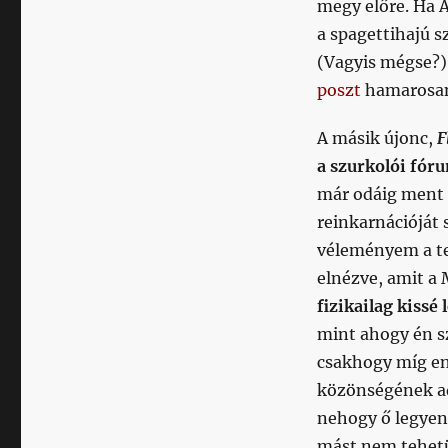
megy előre. Ha 
a spagettihajú s
(Vagyis mégse?).
poszt
hamarosa
A másik újonc,
F
a szurkolói fó
már odáig ment
reinkarnációját 
véleményem a te
elnézve, amit a 
fizikailag kissé 
mint ahogy én s
csakhogy míg en
közönségének ad
nehogy ő legyen 
mást nem tehetü