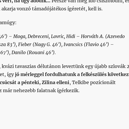
s veri, ha úgy adódik…
Persze van még idő csiszolódni, é
 akarja vonzó támadójátékos ígéretét, kell is.
 amúgy:
46’) – Moga, Debreceni, Lovric, Hidi – Horváth A. (Azevedo
za 83’), Fieber (Nagy G. 46’), Ivancsics (Flavio 46’) –
67’), Danilo (Rouani 46’).
 kvázi tavaszias délutánon levertünk egy újabb szlovák 2
et, így
jó mérleggel fordulhatunk a felkészülés követke
súcsát a pénteki, Zilina elleni
, Telkibe pozícionált
Az már nehezebb falatnak ígérkezik.