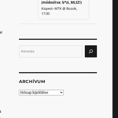
se
Keresés
ARCHÍVUM
Archívum
s