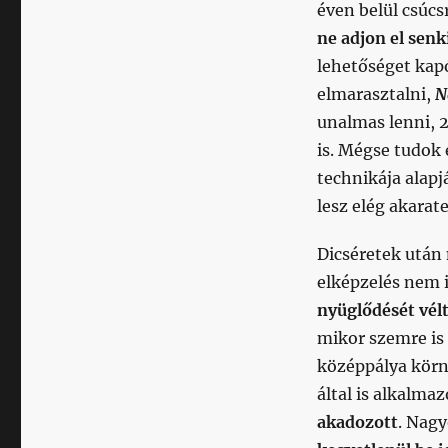
éven belül csúcs
ne adjon el sen
lehetőséget kap
elmarasztalni,
N
unalmas lenni, 
is. Mégse tudok
technikája alapj
lesz elég akarat
Dicséretek után 
elképzelés nem 
nyüglődését vél
mikor szemre is
középpálya kör
által is alkalma
akadozott
. Nag