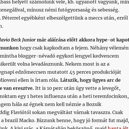
Abass helyett számolunk vele, kb. ugyanott vagyunk, min
zenegálival, mínusz némi futógyorsaság és sebesség.
 Péterrel egyébként elbeszélgettünk a meccs után, erről
n.
lavio Beck Junior
már aláírása előtt akkora hype-ot kapo
rumunkon
hogy csak kapkodtam a fejem. Néhány vélemén
 mintha blogger-névadó egykori lengyel kedvencem
sikerült volna levadásznunk. Nekem most is az a
gnapi edzőmeccsen mutatott 45 perces produkcióját
Mioveni ellen is írtam róla.
Látszik, hogy ügyes arc de
le van eresztve.
Itt is 10 perc után úgy vette a levegőt,
zoktam egy 1 hetes influenza után a heti teremfocinkon,
gem hála az égnek nem kell néznie a Bozsik
dig Flaviótól sokan megváltást várnak tavaszra. Csak
a brazil Macko. Bízzunk benne, hogy jó formát fut majd
nk. A kivi srác, a Kárpátalján beköszönő, majd
hanta ált