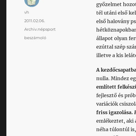
győzelmet hozott
Szerző
vh
tél utáni első k
Közzétéve
2011.02.06.
első halovány ps
Kategória
Archiv.népsport
hétköznapokban
Címke
beszámoló
állapot olyan fe
ezúttal szép sz
illetve a kis le
A kezdőcsapatba
nulla. Mindez e
említett felkész
fejlesztő és pró
variációk csiszo
friss igazolása.
emlékeztet, aki 
néha túlontúl is,