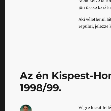
Mellékelve beto
jön össze barátu
Aki véletlenül l
repülni, jelezz
Az én Kispest-Hon
1998/99.
Végre kicsit fel