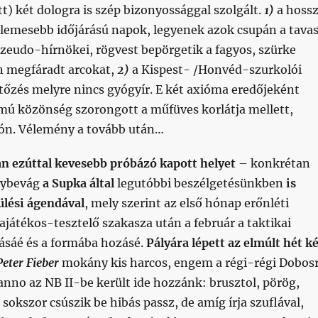
) két dologra is szép bizonyossággal szolgált.
1)
a hoss
ellemesebb időjárású napok, legyenek azok csupán a tava
zeudo-hírnökei, rögvest bepörgetik a fagyos, szürke
 megfáradt arcokat,
2)
a Kispest- /Honvéd-szurkolói
rtőzés melyre nincs gyógyír. E két axióma eredőjeként
ámú közönség szorongott a műfüves korlátja mellett,
látón. Vélemény a tovább után…
n ezúttal kevesebb próbázó kapott helyet
– konkrétan
gybevág
a Supka által
legutóbbi beszélgetésünkben
is
ülési ágendával
, mely szerint az első hónap erőnléti
bajátékos-tesztelő szakasza után a február a taktikai
lásáé és a formába hozásé.
Pályára lépett az elmúlt hét k
Peter Fieber
mokány kis harcos, engem a régi-régi Dobos
anno az NB II-be került ide hozzánk: brusztol, pörög,
 sokszor csúszik be hibás passz, de amíg írja szuflával,