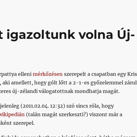
t igazoltunk volna Új-
rpattya elleni
mérkőzésen
szerepelt a csapatban egy Kris
, aki amellett, hogy gólt lőtt a 2-1-es győzelemmel zárul
eres új-zélandi válogatottnak mondhatja magát.
elenleg (2011.02.04. 12:32) szó sincs róla, hogy
wikipedián
(talán magát szerkeszti?) viszont már a
ként szerepel.