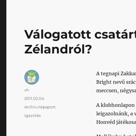
Válogatott csatár
Zélandról?
A tegnapi Zakka
Bright nevű srác
Szerző
vh
meccsen, négysz
Közzétéve
2011.02.04.
A klubhonlapon j
Kategória
Archiv.népsport
leigazolnánk, a
Címke
igazolás
Honvéd játékosa