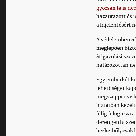
gyorsan le is n
hazautazott
és j
a kijelentésért 
A védelemben a 
meglepően bizto
átigazolási szez
határozottan ne
Egy emberkét ke
lehetőséget kap
megszeppenve kez
bíztatóan kezelt
félig felugorva 
derengeni a sze
berkeiből, csak