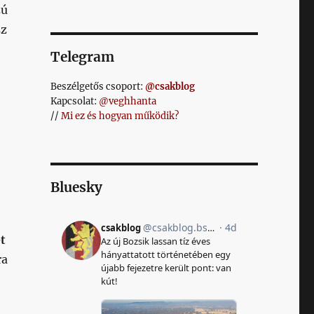
zú
sz
Telegram
Beszélgetős csoport:
@csakblog
Kapcsolat:
@veghhanta
//
Mi ez és hogyan működik?
Bluesky
ét
ra