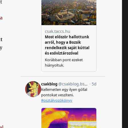
t
a
tt
y
,
al