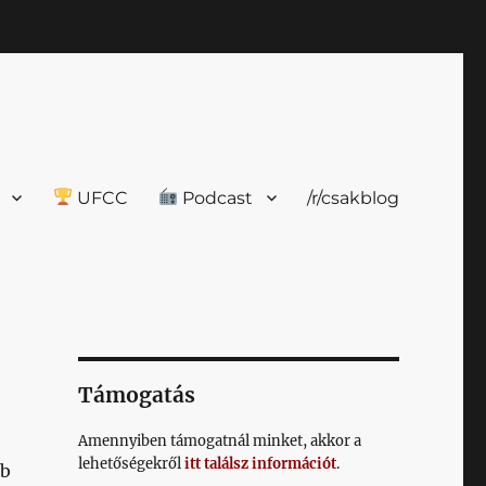
UFCC
Podcast
/r/csakblog
Támogatás
Amennyiben támogatnál minket, akkor a
lehetőségekről
itt találsz információt
.
bb