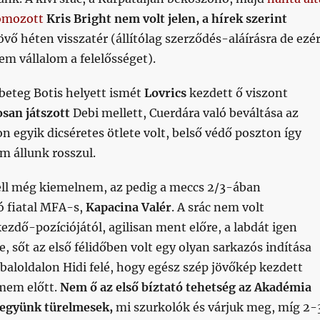
yomozott
Kris Bright nem volt jelen, a hírek szerint
övő héten visszatér (állítólag szerződés-aláírásra de ezé
nem vállalom a felelősséget).
beteg Botis helyett ismét
Lovrics
kezdett ő viszont
san játszott
Debi mellett, Cuerdára való beváltása az
on egyik dicséretes ötlete volt, belső védő poszton így
m állunk rosszul.
ll még kiemelnem, az pedig a meccs 2/3-ában
ó fiatal MFA-s,
Kapacina Valér
. A srác nem volt
dő-pozíciójától, agilisan ment előre, a labdát igen
e, sőt az első félidőben volt egy olyan sarkazós indítása
a baloldalon Hidi felé, hogy egész szép jövőkép kezdett
mem előtt.
Nem ő az első bíztató tehetség az Akadémia
 legyünk türelmesek,
mi szurkolók és várjuk meg, míg 2-