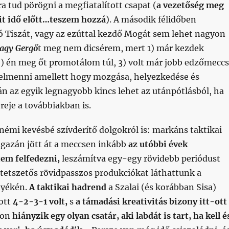
ra tud pörögni a megfiatalított csapat (
a vezetőség meg
kit idő előtt…teszem hozzá
). A második félidőben
ó Tiszát, vagy az ezúttal kezdő Mogát sem lehet nagyon
agy Gergő
t meg nem dicsérem, mert 1) már kezdek
2) én meg őt promotálom túl, 3) volt már jobb edzőmecc
 elmenni amellett hogy mozgása, helyezkedése és
án az egyik legnagyobb kincs lehet az utánpótlásból, ha
ereje a továbbiakban is.
némi kevésbé szívderítő dolgokról is: markáns taktikai
igazán jött át a meccsen inkább
az utóbbi évek
tem felfedezni,
leszámítva egy-egy rövidebb periódust
 tetszetős rövidpasszos produkciókat láthattunk a
nyékén.
A taktikai hadrend
a Szalai (és korábban Sisa)
zott
4-2-3-1 volt,
s
a támadási kreativitás bizony itt-ott
yon
hiányzik egy olyan csatár, aki labdát is tart, ha kell é