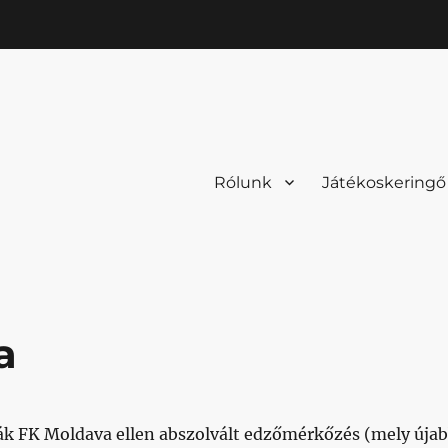
Rólunk
Játékoskeringő
a
vák FK Moldava ellen abszolvált edzőmérkőzés (mely úja