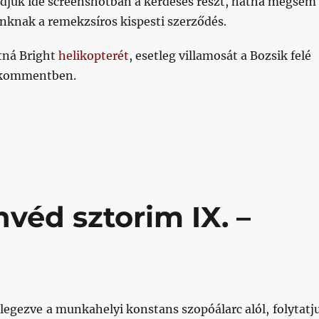
ldjuk ide screenshotban a kérdéses részt, hátha mégsem
nknak a remekzsíros kispesti szerződés.
átná Bright
helikopterét
, esetleg villamosát a Bozsik felé
e kommentben.
véd sztorim IX. –
lélegezve a munkahelyi konstans szopóálarc alól, folytatj