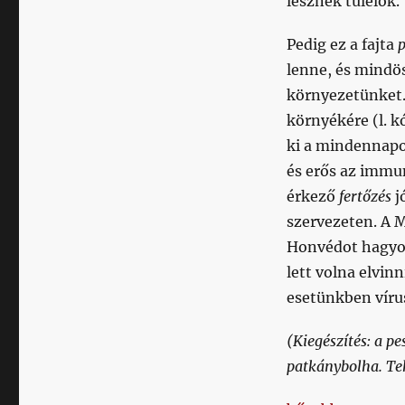
lesznek túlélők.
saját
magunkon
című
Pedig ez a fajta
p
bejegyzéshez
lenne, és mindös
környezetünket.
környékére (l. k
ki a mindennapok
és erős az immu
érkező
fertőzés
j
szervezeten. A 
Honvédot hagyot
lett volna elvi
esetünkben víru
(Kiegészítés: a p
patkánybolha. Teh