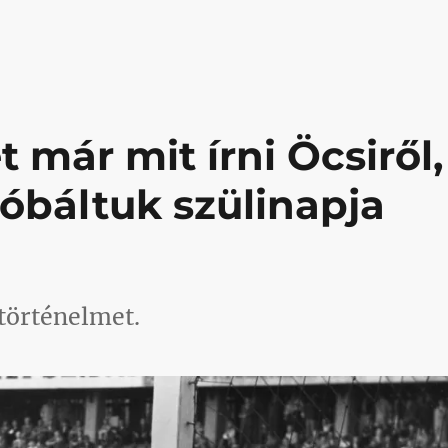
i saját magunkon”
 már mit írni Öcsiről,
báltuk szülinapja
 történelmet.