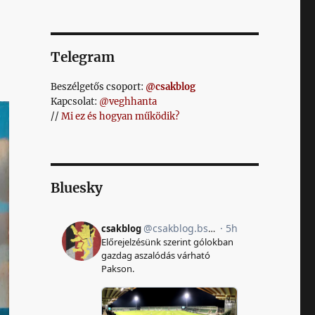
Telegram
Beszélgetős csoport:
@csakblog
Kapcsolat:
@veghhanta
//
Mi ez és hogyan működik?
Bluesky