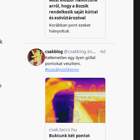
a
k
s