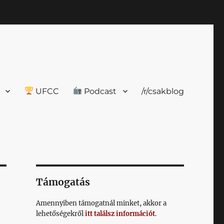
UFCC
Podcast
/r/csakblog
Támogatás
Amennyiben támogatnál minket, akkor a
lehetőségekről
itt találsz információt
.