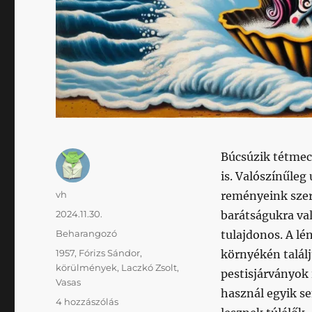
Búcsúzik tétmec
is. Valószínűleg
Szerző
vh
reményeink szeri
Közzétéve
2024.11.30.
barátságukra val
Kategória
Beharangozó
tulajdonos. A lé
Címke
1957
,
Fórizs Sándor
,
környékén találj
körülmények
,
Laczkó Zsolt
,
pestisjárványok 
Vasas
használ egyik se
Felülemelkedni
4 hozzászólás