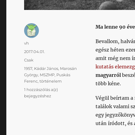
Ma lenne 90 éve
Bevallom, halvá
Szerző
vh
egész héten eze
Közzétéve
2017.04.01.
amit még nem ír
Kategória
Csak
kutatás elemezg
Címke
1957
,
Kádár János
,
Marosán
magyarról
beszé
György
,
MSZMP
,
Puskás
Ferenc
,
történelem
több kéne.
Annyira
1 hozzászólás a(z)
nem
bejegyzéshez
Végül beírtam 
lehet
találok valami 
már
egy jegyzőkönyv
mit
írni
után íródott, és
Öcsiről,
hogy