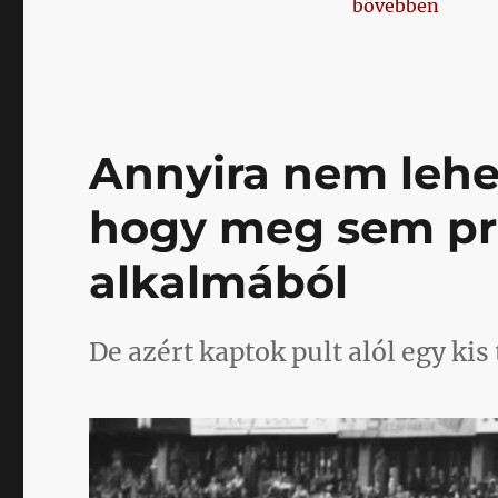
„Felülemelkedn
bővebben
Annyira nem lehet
hogy meg sem pró
alkalmából
De azért kaptok pult alól egy kis