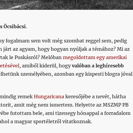
s Öcsibácsi
.
ny fogalmam sem volt még szombat reggel sem, pedig
n járt az agyam, hogy hogyan nyúljak a témához? Mi az
tak le Puskásról? Melóban
megoldottam egy amerikai
etésével
, amiből kiderül, hogy
valóban a leghíresebb
lhetünk személyében, azonban egy kispesti blogra jóval
a mindig remek
Hungaricana
keresőjébe a nevét, hátha
sztorit, amit még nem ismertem. Helyette az MSZMP PB
ébe futottam bele, ami tizenegy hónappal a forradalom
 ahol a magyar sportéletről vitatkoznak.