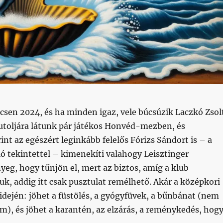
csen 2024, és ha minden igaz, vele búcsúzik Laczkó Zsol
 utoljára látunk pár játékos Honvéd-mezben, és
nt az egészért leginkább felelős Fórizs Sándort is – a
ó tekintettel – kimenekíti valahogy Leisztinger
nyeg, hogy tűnjön el, mert az biztos, amíg a klub
uk, addig itt csak pusztulat remélhető. Akár a középkori
idején: jöhet a füstölés, a gyógyfüvek, a bűnbánat (nem
m), és jöhet a karantén, az elzárás, a reménykedés, hog