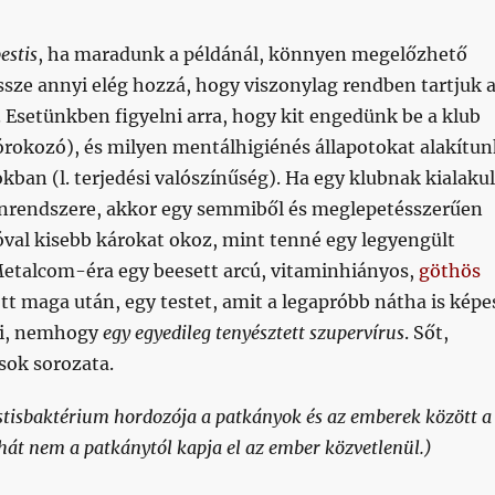
estis
, ha maradunk a példánál, könnyen megelőzhető
sze annyi elég hozzá, hogy viszonylag rendben tartjuk 
 Esetünkben figyelni arra, hogy kit engedünk be a klub
órokozó), és milyen mentálhigiénés állapotokat alakítun
ban (l. terjedési valószínűség). Ha egy klubnak kialakul
nrendszere, akkor egy semmiből és meglepetésszerűen
óval kisebb károkat okoz, mint tenné egy legyengült
Metalcom-éra egy beesett arcú, vitaminhiányos,
göthös
t maga után, egy testet, amit a legapróbb nátha is képe
nni, nemhogy
egy egyedileg tenyésztett szupervírus
. Sőt,
sok sorozata.
estisbaktérium hordozója a patkányok és az emberek között a
át nem a patkánytól kapja el az ember közvetlenül.)