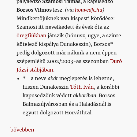
pályaedző
Szamosi Tamás
, a kapusedző
Borsos Vilmos
lesz.
(via
honvedfc.hu
)
Mindkettőjüknek van kispesti kötődése:
Szamosi itt nevelkedett és évek óta az
öregfiúkban
játszik (bónusz, ugye, a szinte
kötelező kispálya Dunakeszin), Borsos*
pedig dolgozott már nálunk a nem éppen
szépemlékű 2002/2003-as szezonban
Duró
Józsi stábjában
.
*_ a neve
akár
meglepetés is lehetne,
hiszen Dunakeszin
Tóth Iván
, a korábbi
kapusedzőnk védett
akkoriban
. Borsos
Balmazújvárosban és a Haladásnál is
együtt dolgozott Horváthtal.
„Napikispest 2021.02.18.”
bővebben