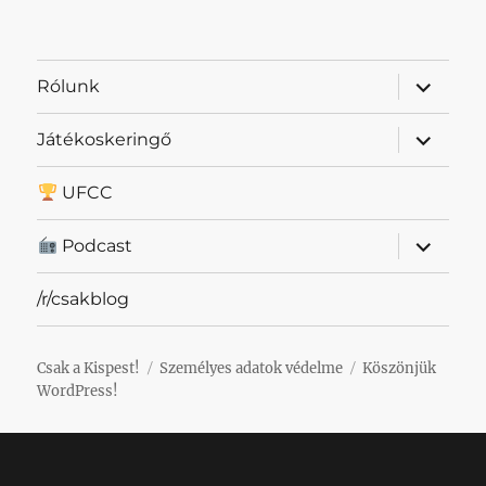
almenü
Rólunk
szétnyit
almenü
Játékoskeringő
szétnyit
UFCC
almenü
Podcast
szétnyit
/r/csakblog
Csak a Kispest!
Személyes adatok védelme
Köszönjük
WordPress!