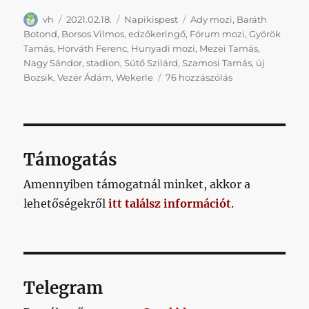
Szerző
Közzétéve
Kategória
Címke
vh
2021.02.18.
Napikispest
Ady mozi
,
Baráth
Botond
,
Borsos Vilmos
,
edzőkeringő
,
Fórum mozi
,
Györök
Tamás
,
Horváth Ferenc
,
Hunyadi mozi
,
Mezei Tamás
,
Nagy Sándor
,
stadion
,
Sütő Szilárd
,
Szamosi Tamás
,
új
Napikispest
Bozsik
,
Vezér Ádám
,
Wekerle
76 hozzászólás
2021.02.18.
című
bejegyzéshez
Támogatás
Amennyiben támogatnál minket, akkor a
lehetőségekről
itt találsz információt
.
Telegram