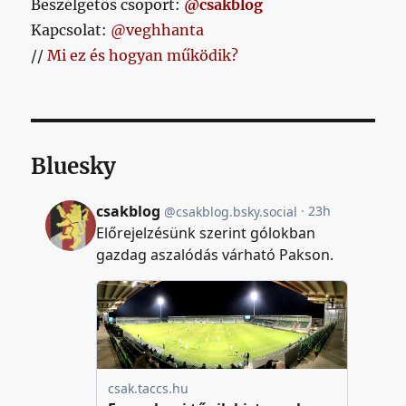
Beszélgetős csoport:
@csakblog
Kapcsolat:
@veghhanta
//
Mi ez és hogyan működik?
Bluesky