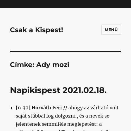
Mastodon
Csak a Kispest!
MENÜ
Címke:
Ady mozi
Napikispest 2021.02.18.
[6:30]
Horváth Feri //
ahogy az várható volt
saját stábbal fog dolgozni., és a nevek se
jelentenek semmiféle meglepetést: a