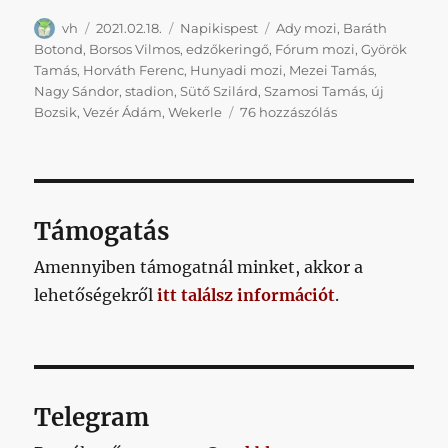
Szerző
Közzétéve
Kategória
Címke
vh
2021.02.18.
Napikispest
Ady mozi
,
Baráth
Botond
,
Borsos Vilmos
,
edzőkeringő
,
Fórum mozi
,
Györök
Tamás
,
Horváth Ferenc
,
Hunyadi mozi
,
Mezei Tamás
,
Nagy Sándor
,
stadion
,
Sütő Szilárd
,
Szamosi Tamás
,
új
Napikispest
Bozsik
,
Vezér Ádám
,
Wekerle
76 hozzászólás
2021.02.18.
című
bejegyzéshez
Támogatás
Amennyiben támogatnál minket, akkor a
lehetőségekről
itt találsz információt
.
Telegram