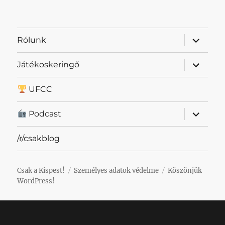
almenü
Rólunk
szétnyit
almenü
Játékoskeringő
szétnyit
UFCC
almenü
Podcast
szétnyit
/r/csakblog
Csak a Kispest!
Személyes adatok védelme
Köszönjük
WordPress!