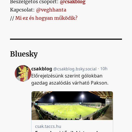
Beszélgetős csoport:
@csakblog
Kapcsolat:
@veghhanta
//
Mi ez és hogyan működik?
Bluesky