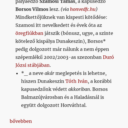
pályaedző
Szamosi Tamás
, a kapusedző
Borsos Vilmos
lesz.
(via
honvedfc.hu
)
Mindkettőjüknek van kispesti kötődése:
Szamosi itt nevelkedett és évek óta az
öregfiúkban
játszik (bónusz, ugye, a szinte
kötelező kispálya Dunakeszin), Borsos*
pedig dolgozott már nálunk a nem éppen
szépemlékű 2002/2003-as szezonban
Duró
Józsi stábjában
.
*_ a neve
akár
meglepetés is lehetne,
hiszen Dunakeszin
Tóth Iván
, a korábbi
kapusedzőnk védett
akkoriban
. Borsos
Balmazújvárosban és a Haladásnál is
együtt dolgozott Horváthtal.
„Napikispest 2021.02.18.”
bővebben