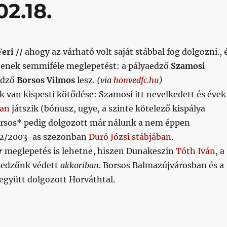
2.18.
eri //
ahogy az várható volt saját stábbal fog dolgozni., 
ntenek semmiféle meglepetést: a pályaedző
Szamosi
edző
Borsos Vilmos
lesz.
(via
honvedfc.hu
)
 van kispesti kötődése: Szamosi itt nevelkedett és évek
ban
játszik (bónusz, ugye, a szinte kötelező kispálya
rsos* pedig dolgozott már nálunk a nem éppen
2/2003-as szezonban
Duró Józsi stábjában
.
r
meglepetés is lehetne, hiszen Dunakeszin
Tóth Iván
, a
sedzőnk védett
akkoriban
. Borsos Balmazújvárosban és a
 együtt dolgozott Horváthtal.
1.02.18.”