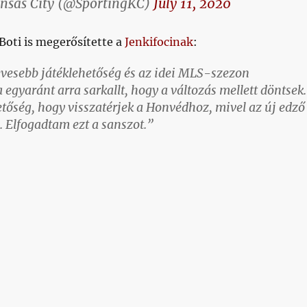
nsas City (@SportingKC)
July 11, 2020
Boti is megerősítette a
Jenkifocinak
:
vesebb játéklehetőség és az idei MLS-szezon
egyaránt arra sarkallt, hogy a változás mellett döntsek.
etőség, hogy visszatérjek a Honvédhoz, mivel az új edző
 Elfogadtam ezt a sanszot.”
áth Boti visszatér, valamint bejelentették Bódog stábját