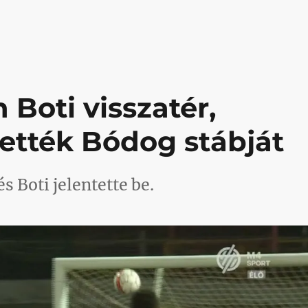
 Boti visszatér,
tették Bódog stábját
s Boti jelentette be.