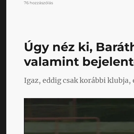
Napikispest
76 hozzászólás
2021.02.18.
című
bejegyzéshez
Úgy néz ki, Baráth
valamint bejelen
Igaz, eddig csak korábbi klubja, é