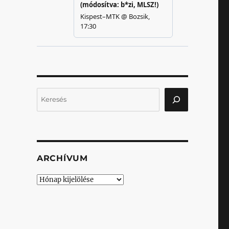
Keresés
”
ARCHÍVUM
Archívum