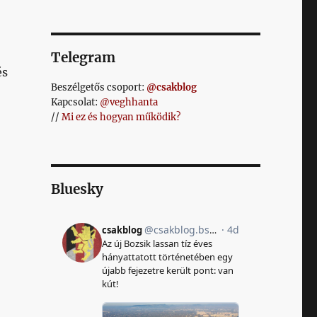
Telegram
és
Beszélgetős csoport:
@csakblog
Kapcsolat:
@veghhanta
//
Mi ez és hogyan működik?
Bluesky