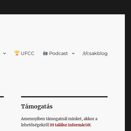
UFCC
Podcast
/r/csakblog
Támogatás
Amennyiben támogatnál minket, akkor a
lehetőségekről
itt találsz információt
.