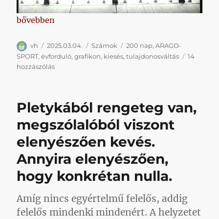
„Eddig sikertörténet a tavaly nyári tulajdonosváltá
bővebben
Szerző
Közzétéve
Kategória
Címke
vh
2025.03.04.
Számok
200 nap
,
ARAGO-
SPORT
,
évforduló
,
grafikon
,
kiesés
,
tulajdonosváltás
14
Eddig
hozzászólás
sikertörténet
a
tavaly
Pletykából rengeteg van,
nyári
tulajdonosváltás
megszólalóból viszont
Kispesten
elenyészően kevés.
című
bejegyzéshez
Annyira elenyészően,
hogy konkrétan nulla.
Amíg nincs egyértelmű felelős, addig
felelős mindenki mindenért. A helyzetet