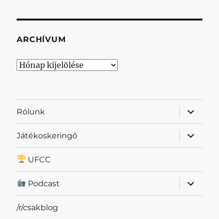
ARCHÍVUM
Archívum
almenü
Rólunk
szétnyit
almenü
Játékoskeringő
szétnyit
UFCC
almenü
Podcast
szétnyit
/r/csakblog