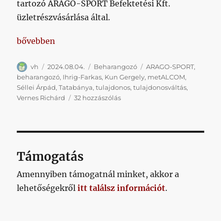
tartozó ARAGO-SPORT Befektetési Kft.
üzletrészvásárlása által.
„Két tulaj között félúton”
bővebben
Szerző
Közzétéve
Kategória
Címke
vh
2024.08.04.
Beharangozó
ARAGO-SPORT
,
beharangozó
,
Ihrig-Farkas
,
Kun Gergely
,
metALCOM
,
Séllei Árpád
,
Tatabánya
,
tulajdonos
,
tulajdonosváltás
,
Két
Vernes Richárd
32 hozzászólás
tulaj
között
félúton
című
bejegyzéshez
Támogatás
Amennyiben támogatnál minket, akkor a
lehetőségekről
itt találsz információt
.