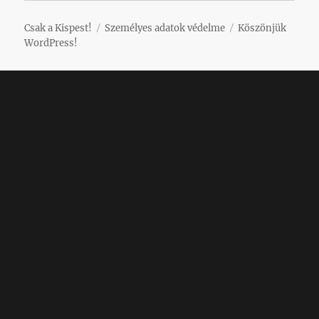
Csak a Kispest!
Személyes adatok védelme
Köszönjük
WordPress!