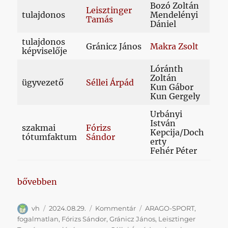
Bozó Zoltán
Leisztinger
tulajdonos
Mendelényi
Tamás
Dániel
tulajdonos
Gránicz János
Makra Zsolt
képviselője
Lóránth
Zoltán
ügyvezető
Séllei Árpád
Kun Gábor
Kun Gergely
Urbányi
István
szakmai
Fórizs
Kepcija/Doch
tótumfaktum
Sándor
erty
Fehér Péter
„Pletykából rengeteg van, megszólalóból viszont el
bővebben
Szerző
Közzétéve
Kategória
Címke
vh
2024.08.29.
Kommentár
ARAGO-SPORT
,
fogalmatlan
,
Fórizs Sándor
,
Gránicz János
,
Leisztinger