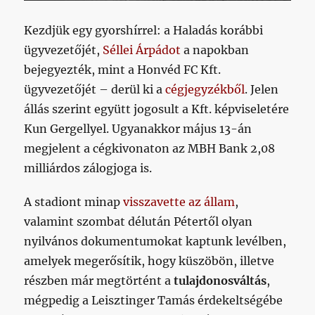
Kezdjük egy gyorshírrel: a Haladás korábbi
ügyvezetőjét,
Séllei Árpádot
a napokban
bejegyezték, mint a Honvéd FC Kft.
ügyvezetőjét – derül ki a
cégjegyzékből
. Jelen
állás szerint együtt jogosult a Kft. képviseletére
Kun Gergellyel. Ugyanakkor május 13-án
megjelent a cégkivonaton az MBH Bank 2,08
milliárdos zálogjoga is.
A stadiont minap
visszavette az állam
,
valamint szombat délután Pétertől olyan
nyilvános dokumentumokat kaptunk levélben,
amelyek megerősítik, hogy küszöbön, illetve
részben már megtörtént a
tulajdonosváltás
,
mégpedig a Leisztinger Tamás érdekeltségébe