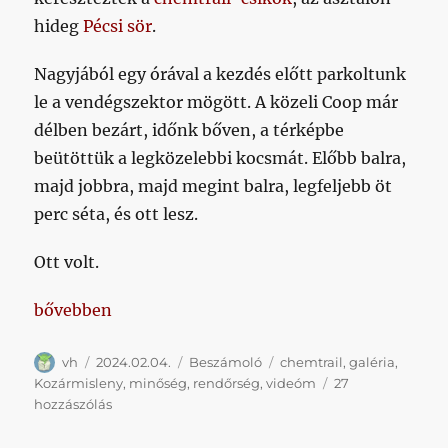
hideg
Pécsi sör
.
Nagyjából egy órával a kezdés előtt parkoltunk
le a vendégszektor mögött. A közeli Coop már
délben bezárt, időnk bőven, a térképbe
beütöttük a legközelebbi kocsmát. Előbb balra,
majd jobbra, majd megint balra, legfeljebb öt
perc séta, és ott lesz.
Ott volt.
„Prémium túra a tavaszi rajton”
bővebben
Szerző
Közzétéve
Kategória
Címke
vh
2024.02.04.
Beszámoló
chemtrail
,
galéria
,
Kozármisleny
,
minőség
,
rendőrség
,
videóm
27
Prémium
hozzászólás
túra
a