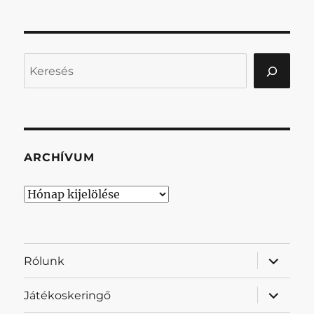
Keresés
ARCHÍVUM
Archívum
almenü
Rólunk
szétnyit
almenü
Játékoskeringő
szétnyit