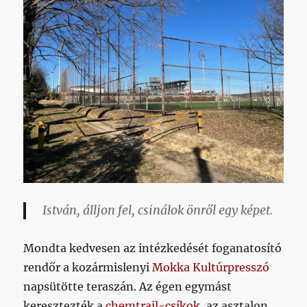
István, álljon fel, csinálok önről egy képet.
Mondta kedvesen az intézkedését foganatosító
rendőr a kozármislenyi
Mokka Kultúrpresszó
napsütötte teraszán. Az égen egymást
keresztezték a
chemtrail-csíkok
, az asztalon