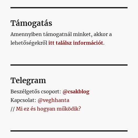
tavaszi
rajton
című
Támogatás
bejegyzéshez
Amennyiben támogatnál minket, akkor a
lehetőségekről
itt találsz információt
.
Telegram
Beszélgetős csoport:
@csakblog
Kapcsolat:
@veghhanta
//
Mi ez és hogyan működik?