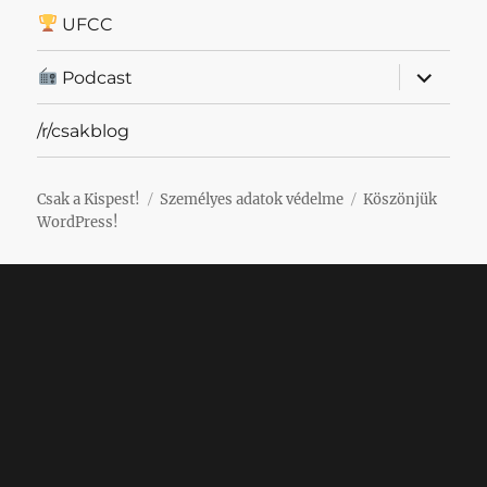
UFCC
almenü
Podcast
szétnyit
/r/csakblog
Csak a Kispest!
Személyes adatok védelme
Köszönjük
WordPress!