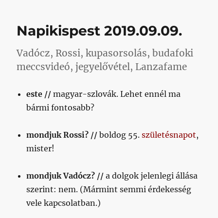
délután
18-
Napikispest 2019.09.09.
20
celsius,
Budapesttől
Vadócz, Rossi, kupasorsolás, budafoki
húsz
meccsvideó, jegyelővétel, Lanzafame
perc
vonattal
vagy
este //
magyar-szlovák. Lehet ennél ma
hévvel
bármi fontosabb?
című
bejegyzéshez
mondjuk Rossi? //
boldog 55.
születésnapot
,
mister!
mondjuk Vadócz? //
a dolgok jelenlegi állása
szerint: nem. (Mármint semmi érdekesség
vele kapcsolatban.)