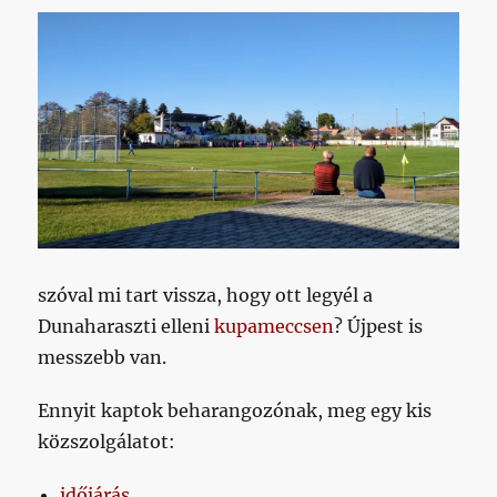
szóval mi tart vissza, hogy ott legyél a
Dunaharaszti elleni
kupameccsen
? Újpest is
messzebb van.
Ennyit kaptok beharangozónak, meg egy kis
közszolgálatot:
időjárás