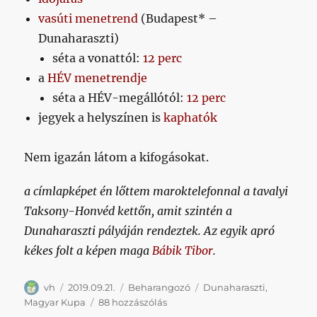
vasúti menetrend
(Budapest* –
Dunaharaszti)
séta a vonattól:
12 perc
a
HÉV menetrendje
séta a HÉV-megállótól:
12 perc
jegyek a helyszínen is
kaphatók
Nem igazán látom a kifogásokat.
a címlapképet én lőttem maroktelefonnal a tavalyi
Taksony-Honvéd kettőn, amit szintén a
Dunaharaszti pályáján rendeztek. Az egyik apró
kékes folt a képen maga
Bábik Tibor
.
Szerző
Közzétéve
Kategória
Címke
vh
2019.09.21.
Beharangozó
Dunaharaszti
,
Szombat,
Magyar Kupa
88 hozzászólás
kora