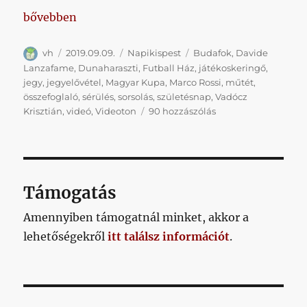
„Napikispest 2019.09.09.”
bővebben
Szerző
Közzétéve
Kategória
Címke
vh
2019.09.09.
Napikispest
Budafok
,
Davide
Lanzafame
,
Dunaharaszti
,
Futball Ház
,
játékoskeringő
,
jegy
,
jegyelővétel
,
Magyar Kupa
,
Marco Rossi
,
műtét
,
összefoglaló
,
sérülés
,
sorsolás
,
születésnap
,
Vadócz
Napikispest
Krisztián
,
videó
,
Videoton
90 hozzászólás
2019.09.09.
című
bejegyzéshez
Támogatás
Amennyiben támogatnál minket, akkor a
lehetőségekről
itt találsz információt
.