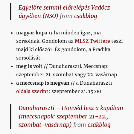
Egyelőre semmi előrelépés Vadócz
ügyében (NSO)
from
csakblog
magyar kupa //
ha minden igaz, ma
sorsolnak. Gondolom az
MLSZ Twittere
teszi
majd ki először. És gondolom, a Fradika
sorsolását.
meg is volt //
Dunaharaszti. Meccsnap:
szeptember 21. szombat vagy 22. vasárnap.
a meccsnap is megvan //
a Dunaharaszti
oldala szerint
: szeptember 21. 15:00
Dunaharaszti – Honvéd lesz a kupában
(meccsnapok: szeptember 21-22.,
szombat-vasárnap)
from
csakblog