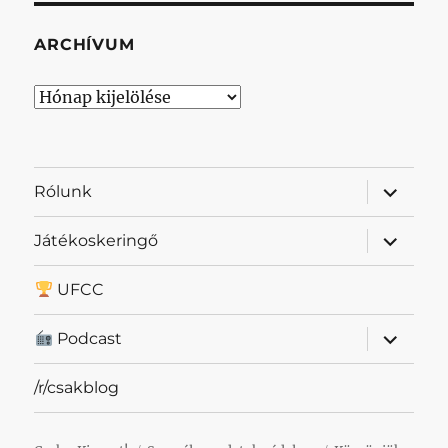
ARCHÍVUM
Archívum
almenü
Rólunk
szétnyit
almenü
Játékoskeringő
szétnyit
UFCC
almenü
Podcast
szétnyit
/r/csakblog