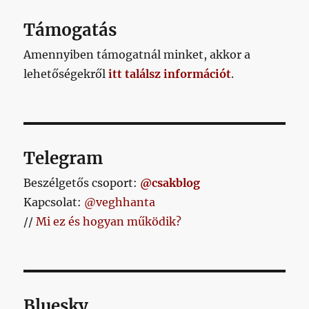
AL
Támogatás
Amennyiben támogatnál minket, akkor a
lehetőségekről
itt találsz információt
.
Telegram
Beszélgetős csoport:
@csakblog
Kapcsolat:
@veghhanta
//
Mi ez és hogyan működik?
Bluesky