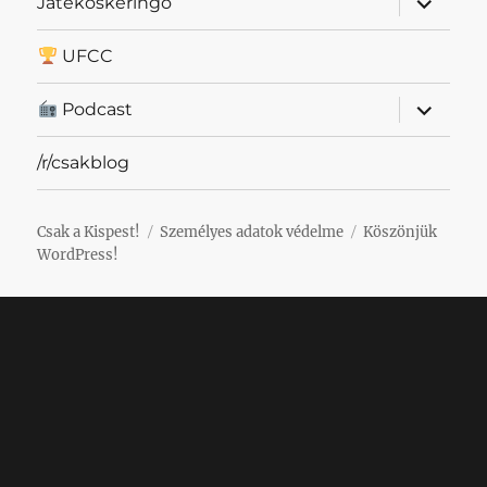
Játékoskeringő
szétnyit
UFCC
almenü
Podcast
szétnyit
/r/csakblog
Csak a Kispest!
Személyes adatok védelme
Köszönjük
WordPress!