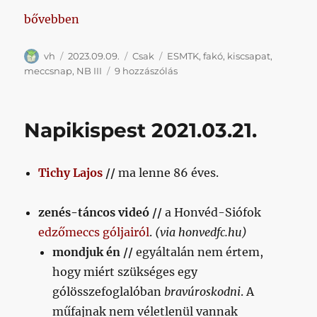
„Négytől ESMTK-Honvéd (kiscsapat)”
bővebben
Szerző
Közzétéve
Kategória
Címke
vh
2023.09.09.
Csak
ESMTK
,
fakó
,
kiscsapat
,
Négytől
meccsnap
,
NB III
9 hozzászólás
ESMTK-
Honvéd
(kiscsapat)
Napikispest 2021.03.21.
című
bejegyzéshez
Tichy Lajos
//
ma lenne 86 éves.
zenés-táncos videó //
a Honvéd-Siófok
edzőmeccs góljairól
.
(via honvedfc.hu)
mondjuk én //
egyáltalán nem értem,
hogy miért szükséges egy
gólösszefoglalóban
bravúroskodni
. A
műfajnak nem véletlenül vannak