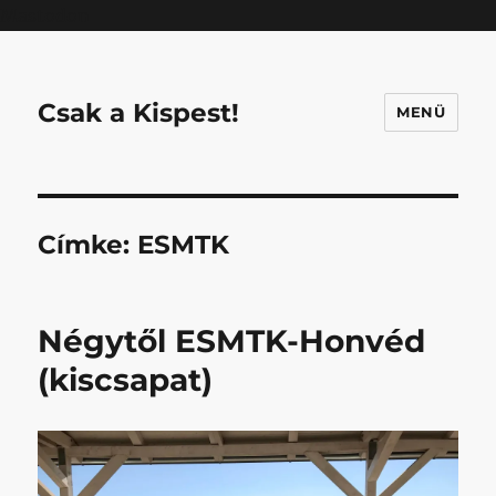
Mastodon
Csak a Kispest!
MENÜ
Címke:
ESMTK
Négytől ESMTK-Honvéd
(kiscsapat)