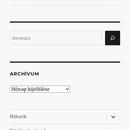
Keresés
ARCHÍVUM
Archívum
almenü
Rólunk
szétnyit
almenü