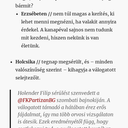
bármit?
Erzsébeten //
nem túl magas a kerítés, ki
lehet menni megnézni, ha valakit annyira
érdekel. A kanapéval sajnos nem tudunk
mit kezdeni, hiszen nekünk is van
életünk.
Holcsika //
tegnap megsérült, és – minden
valószínűség szerint – kihagyja a válogatott
selejtezőit.
Holender Filip sérülést szenvedett a
@FKPartizanBG
szombati bajnokiján. A
válogatott támadó a hátában érez erős
fájdalmat, így ma több orvosi vizsgálaton
is átesik. Ezek eredményétől függ, hogy