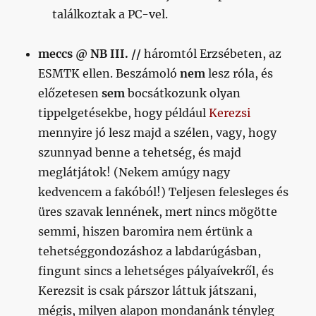
találkoztak a PC-vel.
meccs @ NB III. //
háromtól Erzsébeten, az
ESMTK ellen. Beszámoló
nem
lesz róla, és
előzetesen
sem
bocsátkozunk olyan
tippelgetésekbe, hogy például
Kerezsi
mennyire jó lesz majd a szélen, vagy, hogy
szunnyad benne a tehetség, és majd
meglátjátok! (Nekem amúgy nagy
kedvencem a fakóból!) Teljesen felesleges és
üres szavak lennének, mert nincs mögötte
semmi, hiszen baromira nem értünk a
tehetséggondozáshoz a labdarúgásban,
fingunt sincs a lehetséges pályaívekről, és
Kerezsit is csak párszor láttuk játszani,
mégis, milyen alapon mondanánk tényleg