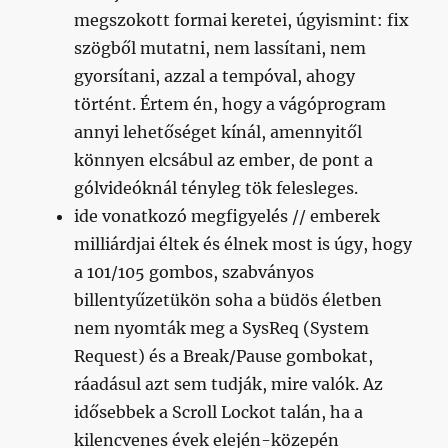
megszokott formai keretei, úgyismint: fix
szögből mutatni, nem lassítani, nem
gyorsítani, azzal a tempóval, ahogy
történt. Értem én, hogy a vágóprogram
annyi lehetőséget kínál, amennyitől
könnyen elcsábul az ember, de pont a
gólvideóknál tényleg tök felesleges.
ide vonatkozó megfigyelés // emberek
milliárdjai éltek és élnek most is úgy, hogy
a 101/105 gombos, szabványos
billentyűzetükön soha a büdös életben
nem nyomták meg a SysReq (System
Request) és a Break/Pause gombokat,
ráadásul azt sem tudják, mire valók. Az
idősebbek a Scroll Lockot talán, ha a
kilencvenes évek elején-közepén