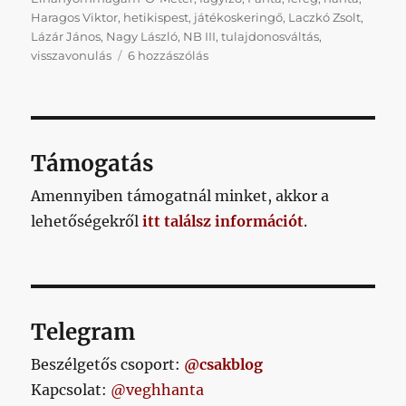
Haragos Viktor
,
hetikispest
,
játékoskeringő
,
Laczkó Zsolt
,
Lázár János
,
Nagy László
,
NB III
,
tulajdonosváltás
,
Hetikispest
visszavonulás
6 hozzászólás
2024/07/19
című
bejegyzéshez
Támogatás
Amennyiben támogatnál minket, akkor a
lehetőségekről
itt találsz információt
.
Telegram
Beszélgetős csoport:
@csakblog
Kapcsolat:
@veghhanta