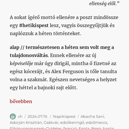
ellenség elől.”
A sokat ígérő mottó ellenére a poszt mindössze
egy
#hetikispest
lesz, vagyis összegyűjtjük és
naplózzuk a héten történteket.
alap //
természetesen a héten sem volt meg a
tulajdonosváltás
. Ennek ellenére az új
képviselője
már úgy dirigál, mintha ő fizetné az
egész kócerájt, és Alex Ferguson is tőle tanulta
volna a szakmát. Egészen nevetséges a helyzet
egy héttel a bajnoki rajt előtt.
„Hetikispest 2024/07/19”
bővebben
Szerző
Közzétéve
Kategória
Címke
vh
2024.07.19.
Napikispest
Abacha Sani
,
Adorján Krisztián
,
Csákvár
,
edzőkeringő
,
edzőmeccs
,
Elhányommagam-O-Meter
,
fagyizó
,
Fanta
,
féreg
,
hanta
,