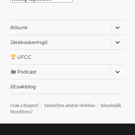
almenü
Rólunk
szétnyit
almenü
Játékoskeringő
szétnyit
UFCC
almenü
Podcast
szétnyit
/r/csakblog
Csak a Kispest!
Személyes adatok védelme
Köszönjük
WordPress!