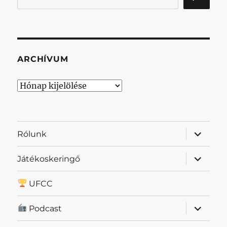
ARCHÍVUM
Archívum
almenü
Rólunk
szétnyit
almenü
Játékoskeringő
szétnyit
UFCC
almenü
Podcast
szétnyit