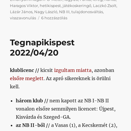
Haragos Viktor
,
hetikispest
,
játékoskeringő
,
Laczkó Zsolt
,
Lázár János
,
Nagy László
,
NB III
,
tulajdonosváltás
,
Hetikispest
visszavonulás
6 hozzászólás
2024/07/19
című
bejegyzéshez
Tegnapikispest
2022/04/20
klublicenc //
kicsit
izgultam miatta
, azonban
elsőre meglett
. Az apró sikereknek is örülni
kell.
három klub //
nem kapott az NB I-NB II
vonalon elsőre semmilyen licencet: Újpest,
Kisvárda és Szeged-GA.
az NB II-ből /
/ a Vasas (1), a Kecskemét (2),