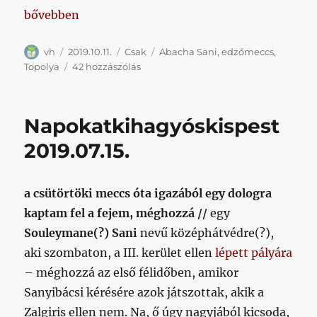
„Mindeközben Budapesten”
bővebben
Szerző
Közzétéve
Kategória
Címke
vh
2019.10.11.
Csak
Abacha Sani
,
edzőmeccs
,
Mindeközben
Topolya
42 hozzászólás
Budapesten
című
bejegyzéshez
Napokatkihagyóskispest
2019.07.15.
a csütörtöki meccs óta igazából egy dologra
kaptam fel a fejem, méghozzá //
egy
Souleymane(?) Sani
nevű középhátvédre(?),
aki szombaton, a III. kerület ellen
lépett pályára
– méghozzá az első félidőben, amikor
Sanyibácsi kérésére azok játszottak, akik a
Zalgiris ellen nem. Na, ő úgy nagyjából kicsoda,