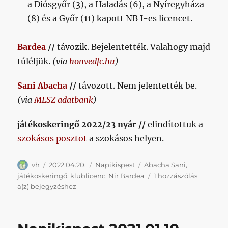
a Diósgyőr (3), a Haladás (6), a Nyíregyháza
(8) és a Győr (11) kapott NB I-es licencet.
Bardea
//
távozik. Bejelentették. Valahogy majd
túléljük.
(via
honvedfc.hu
)
Sani Abacha
//
távozott. Nem jelentették be.
(via
MLSZ adatbank
)
játékoskeringő 2022/23 nyár //
elindítottuk a
szokásos posztot
a szokásos helyen.
Szerző
Közzétéve
Kategória
Címke
vh
2022.04.20.
Napikispest
Abacha Sani
,
játékoskeringő
,
klublicenc
,
Nir Bardea
1 hozzászólás
Tegnapikispest
a(z)
bejegyzéshez
2022/04/20