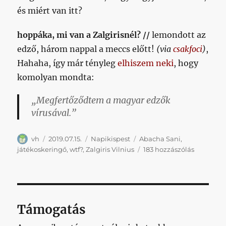
és miért van itt?
hoppáka, mi van a Zalgirisnél? //
lemondott az
edző, három nappal a meccs előtt!
(via
csakfoci
)
,
Hahaha, így már tényleg
elhiszem neki
, hogy
komolyan mondta:
„Megfertőződtem a magyar edzők
vírusával.”
Szerző
Közzétéve
Kategória
Címke
vh
2019.07.15.
Napikispest
Abacha Sani
,
Napokatk
játékoskeringő
,
wtf?
,
Zalgiris Vilnius
183 hozzászólás
2019.07.15
című
bejegyzé
Támogatás