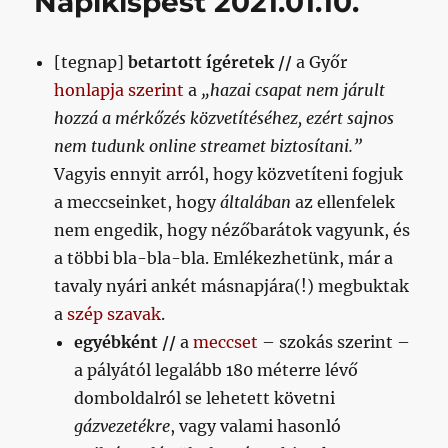
Napikispest 2021.01.10.
[tegnap]
betartott ígéretek //
a Győr
honlapja szerint
a
„hazai csapat nem járult
hozzá a mérkőzés közvetítéséhez, ezért sajnos
nem tudunk online streamet biztosítani.”
Vagyis ennyit arról, hogy közvetíteni fogjuk
a meccseinket, hogy
általában
az ellenfelek
nem engedik, hogy nézőbarátok vagyunk, és
a többi bla-bla-bla. Emlékezhetünk, már a
tavaly nyári ankét másnapjára(!) megbuktak
a
szép szavak
.
egyébként //
a
meccset
– szokás szerint –
a pályától legalább 180 méterre lévő
domboldalról se lehetett követni
gázvezetékre
, vagy valami hasonló