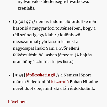
nyilvánvaló sületlenségre hivatkozva.
zseniális.
[9:30]
47 //
nem is tudom, előfordult-e már
hasonló a magyar foci történetében, hogy a
téli szünetig egy klub 47 különböző
mezszámmal gyártasson le mezt a
nagycsapatának: Sani a Győr elleni
felkészülésin 88-asban játszott. (A hajtás
után böngészhető a teljes lista.)
[9:45]
játékoskeringő
//
a Nemzeti Sport
mára a Videotonból
kiszoruló
Boban Nikolov
nevét dobta be, mint aki után érdeklődünk.
„Napikispest 2021.01.10.”
bővebben