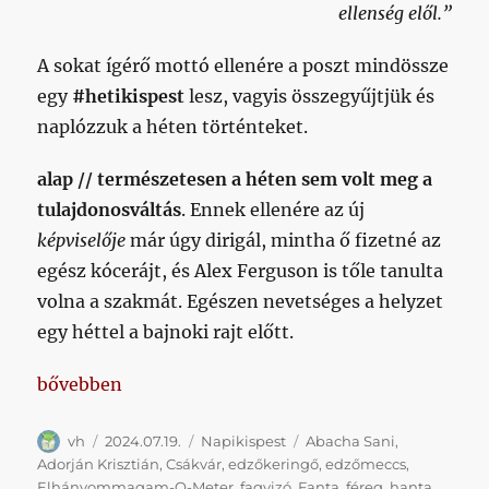
ellenség elől.”
A sokat ígérő mottó ellenére a poszt mindössze
egy
#hetikispest
lesz, vagyis összegyűjtjük és
naplózzuk a héten történteket.
alap //
természetesen a héten sem volt meg a
tulajdonosváltás
. Ennek ellenére az új
képviselője
már úgy dirigál, mintha ő fizetné az
egész kócerájt, és Alex Ferguson is tőle tanulta
volna a szakmát. Egészen nevetséges a helyzet
egy héttel a bajnoki rajt előtt.
„Hetikispest 2024/07/19”
bővebben
Szerző
Közzétéve
Kategória
Címke
vh
2024.07.19.
Napikispest
Abacha Sani
,
Adorján Krisztián
,
Csákvár
,
edzőkeringő
,
edzőmeccs
,
Elhányommagam-O-Meter
,
fagyizó
,
Fanta
,
féreg
,
hanta
,