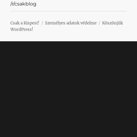
/r/csakblog
Csak a Kispest!
Személyes adatok védelme
Köszönjük
WordPress!