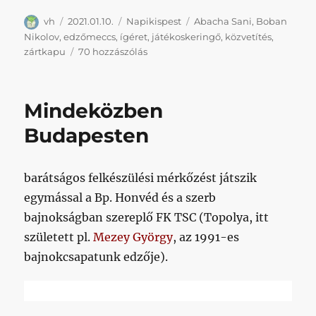
Szerző
Közzétéve
Kategória
Címke
vh
2021.01.10.
Napikispest
Abacha Sani
,
Boban
Nikolov
,
edzőmeccs
,
ígéret
,
játékoskeringő
,
közvetítés
,
Napikispest
zártkapu
70 hozzászólás
2021.01.10.
című
bejegyzéshez
Mindeközben
Budapesten
barátságos felkészülési mérkőzést játszik
egymással a Bp. Honvéd és a szerb
bajnokságban szereplő FK TSC (Topolya, itt
született pl.
Mezey György
, az 1991-es
bajnokcsapatunk edzője).