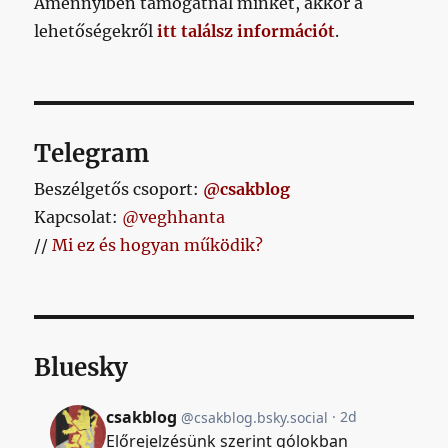
Amennyiben támogatnál minket, akkor a
lehetőségekről
itt találsz információt
.
Telegram
Beszélgetős csoport:
@csakblog
Kapcsolat:
@veghhanta
//
Mi ez és hogyan működik?
Bluesky