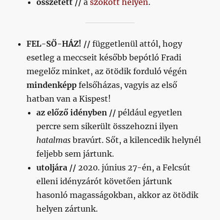
összetett //
a
szokott helyen
.
FEL-SŐ-HÁZ! //
függetlenül attól, hogy
esetleg a meccseit később bepótló Fradi
megelőz minket, az ötödik forduló végén
mindenképp
felsőházas, vagyis az első
hatban van a Kispest!
az előző idényben //
például egyetlen
percre sem sikerült összehozni ilyen
hatalmas
bravúrt. Sőt, a kilencedik helynél
feljebb sem jártunk.
utoljára //
2020. június 27-én, a Felcsút
elleni idényzárót követően jártunk
hasonló magasságokban, akkor az ötödik
helyen zártunk.