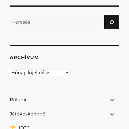
Keresés
ARCHÍVUM
Archívum
almenü
Rólunk
szétnyit
almenü
Játékoskeringő
szétnyit
UFCC