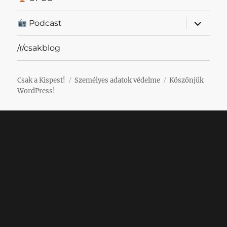
almenü
Podcast
szétnyit
/r/csakblog
Csak a Kispest!
Személyes adatok védelme
Köszönjük
WordPress!