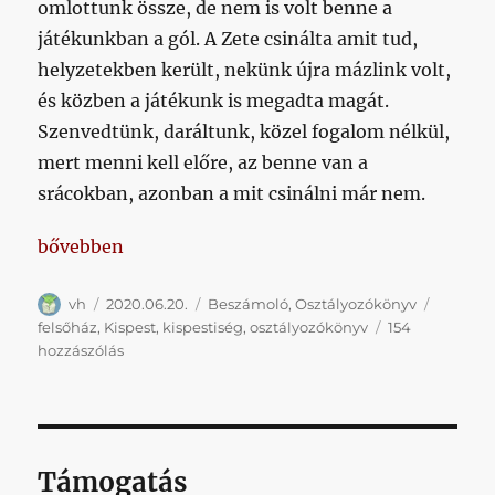
omlottunk össze, de nem is volt benne a
játékunkban a gól. A Zete csinálta amit tud,
helyzetekben került, nekünk újra mázlink volt,
és közben a játékunk is megadta magát.
Szenvedtünk, daráltunk, közel fogalom nélkül,
mert menni kell előre, az benne van a
srácokban, azonban a mit csinálni már nem.
„Utolsó utáni célnak maradt: a felsőház”
bővebben
Szerző
Közzétéve
Kategória
Címke
vh
2020.06.20.
Beszámoló
,
Osztályozókönyv
felsőház
,
Kispest
,
kispestiség
,
osztályozókönyv
154
Utolsó
hozzászólás
utáni
célnak
maradt:
a
felsőház
Támogatás
című