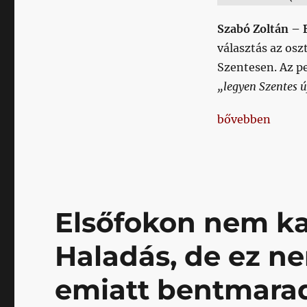
Szabó Zoltán – 
választás az osz
Szentesen. Az pe
„legyen Szentes ú
„Vasárnapi ere
bővebben
Elsőfokon nem ka
Haladás, de ez ne
emiatt bentmara