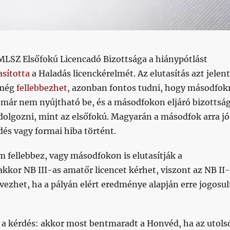
MLSZ Elsőfokú Licencadó Bizottsága a hiánypótlást
asította
a Haladás licenckérelmét. Az elutasítás azt jelent
 még
fellebbezhet
, azonban fontos tudni, hogy másodfok
ár nem nyújtható be, és a másodfokon eljáró bizottsá
dolgozni, mint az elsőfokú. Magyarán a másodfok arra jó
dés vagy formai hiba történt.
 fellebbez, vagy másodfokon is elutasítják a
akkor NB III-as amatőr licencet kérhet, viszont az NB II-
ezhet, ha a pályán elért eredménye alapján erre jogosul
 a kérdés: akkor most bentmaradt a Honvéd, ha az utols