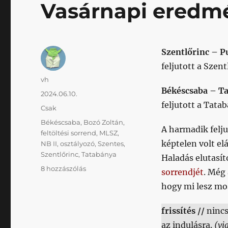
Vasárnapi eredm
Szentlőrinc – P
feljutott a Szent
Szerző
vh
Békéscsaba – Ta
Közzétéve
2024.06.10.
feljutott a Tata
Kategória
Csak
Címke
Békéscsaba
,
Bozó Zoltán
,
A harmadik felj
feltöltési sorrend
,
MLSZ
,
képtelen volt el
NB II
,
osztályozó
,
Szentes
,
Szentlőrinc
,
Tatabánya
Haladás elutasít
Vasárnapi
8 hozzászólás
sorrendjét
. Még
eredmények
hogy mi lesz mo
című
bejegyzéshez
frissítés //
nincs
az indulásra.
(vi