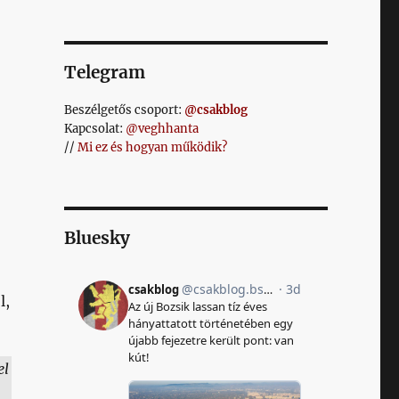
Telegram
Beszélgetős csoport:
@csakblog
Kapcsolat:
@veghhanta
//
Mi ez és hogyan működik?
Bluesky
l,
el