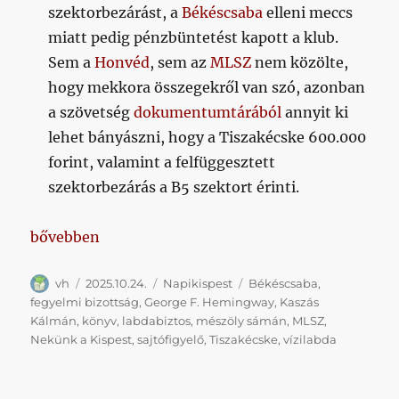
szektorbezárást, a
Békéscsaba
elleni meccs
miatt pedig pénzbüntetést kapott a klub.
Sem a
Honvéd
, sem az
MLSZ
nem közölte,
hogy mekkora összegekről van szó, azonban
a szövetség
dokumentumtárából
annyit ki
lehet bányászni, hogy a Tiszakécske 600.000
forint, valamint a felfüggesztett
szektorbezárás a B5 szektort érinti.
„Krónika, Hemingway, fegyelmi bizottság, vízilabda
bővebben
Szerző
Közzétéve
Kategória
Címke
vh
2025.10.24.
Napikispest
Békéscsaba
,
fegyelmi bizottság
,
George F. Hemingway
,
Kaszás
Kálmán
,
könyv
,
labdabiztos
,
mészöly sámán
,
MLSZ
,
Nekünk a Kispest
,
sajtófigyelő
,
Tiszakécske
,
vízilabda