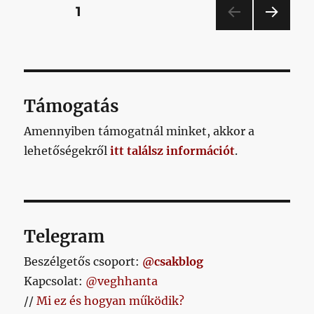
legalább
Bejegyzések
OLDAL
1
győzelem
című
KÖV
lapozása
bejegyzéshez
ETKE
ZŐ
OLD
AL
Támogatás
Amennyiben támogatnál minket, akkor a
lehetőségekről
itt találsz információt
.
Telegram
Beszélgetős csoport:
@csakblog
Kapcsolat:
@veghhanta
//
Mi ez és hogyan működik?