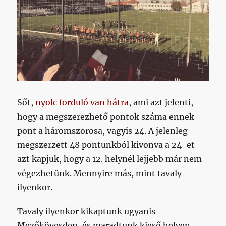
Sőt,
nyolc forduló van hátra
, ami azt jelenti,
hogy a megszerezhető pontok száma ennek
pont a háromszorosa, vagyis 24. A jelenleg
megszerzett 48 pontunkból kivonva a 24-et
azt kapjuk, hogy a 12. helynél lejjebb már nem
végezhetünk. Mennyire más, mint tavaly
ilyenkor.
Tavaly ilyenkor kikaptunk ugyanis
Mezőkövesden, és maradtunk kieső helyen.