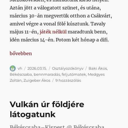
Aztán jött a válogatott szünet, és utána,
március 30-án megvertük otthon a Csákvárt,
amivel végre a vonal fölé kúsztunk. Tavaly
május 11-én,
játék nélkül
maradtunk benn,
idén március 14-én. Potom két hónap a difi.
„Bennmaradtunk!”
bővebben
Szerző
Közzétéve
Kategória
Címke
vh
2026.03.15.
Osztályozókönyv
Baki Ákos
,
Békéscsaba
,
bennmaradás
,
feljutómatek
,
Medgyes
Bennmaradtunk!
Zoltán
,
Zuigeber Ákos
9 hozzászólás
című
bejegyzéshez
Vulkán úr földjére
látogatunk
Békéscsaba–Kispest @ Békéscsaba,