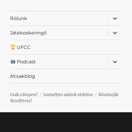
almenü
Rólunk
szétnyit
almenü
Játékoskeringő
szétnyit
UFCC
almenü
Podcast
szétnyit
/r/csakblog
Csak a Kispest!
Személyes adatok védelme
Köszönjük
WordPress!