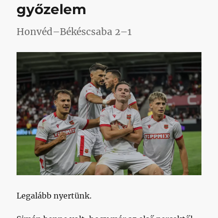
című
győzelem
bejegyz
Honvéd–Békéscsaba 2–1
Legalább nyertünk.