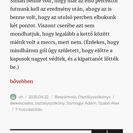
Simán benne volt, hogy már az első percektől
futnunk kell az eredmény után, ahogy az is
benne volt, hogy az utolsó percben elbukunk
két pontot. Viszont cserébe azt sem
mondhatjuk, hogy legalább a kettő között
miénk volt a meccs, mert nem. (Érdekes, hogy
mindhárom gól úgy született, hogy előtte a
kapusok nagyot védtek, és a kipattanót lőtték
be.)
„Nem az igazi, de legalább győzelem”
bővebben
Szerző
Közzétéve
Kategória
Címke
vh
2025.09.22.
Beszámoló
,
Osztályozókönyv
Békéscsaba
,
osztályozóköny
,
Somogyi Ádám
,
Szabó Alex
Nem
7 hozzászólás
az
igazi,
de