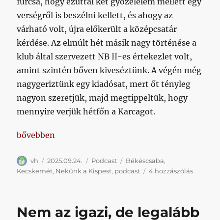
furcsa, hogy ezúttal két győzelelem mellett egy
verségről is beszélni kellett, és ahogy az
várható volt, újra előkerült a középcsatár
kérdése. Az elmúlt hét másik nagy történése a
klub által szervezett NB II-es értekezlet volt,
amint szintén bőven kiveséztünk. A végén még
nagygeriztünk egy kiadósat, mert őt tényleg
nagyon szeretjük, majd megtippeltük, hogy
mennyire verjük hétfőn a Karcagot.
„Békéscsaba, Kecskemét, értekezlet, Nagy Geri”
bővebben
Szerző
Közzétéve
Kategória
Címke
vh
2025.09.24.
Podcast
Békéscsaba
,
Békéscs
Kecskemét
,
Nekünk a Kispest
,
podcast
4 hozzászólás
Kecskem
értekezl
Nagy
Nem az igazi, de legalább
Geri