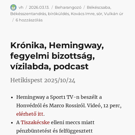
Szerző
Közzétéve
Kategória
Címke
vh
2026.03.13.
Beharangozó
Békéscsaba
,
Békésszentandrás
,
bíróküldés
,
Kovács Imre
,
sör
,
Vulkán úr
Vulkán
6 hozzászólás
úr
földjére
látogatunk
Krónika, Hemingway,
című
bejegyzéshez
fegyelmi bizottság,
vízilabda, podcast
Hetikispest 2025/10/24
Hemingway a Sport1 TV-n beszélt a
Honvédról és Marco Rossiról. Videó, 12 perc,
elérhető itt
.
A
Tiszakécske
elleni meccs miatt
pénzbüntetést és felfüggesztett