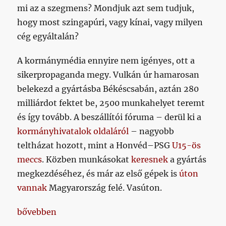
mi az a szegmens? Mondjuk azt sem tudjuk,
hogy most szingapúri, vagy kínai, vagy milyen
cég egyáltalán?
A kormánymédia ennyire nem igényes, ott a
sikerpropaganda megy. Vulkán úr hamarosan
belekezd a gyártásba Békéscsabán, aztán 280
milliárdot fektet be, 2500 munkahelyet teremt
és így tovább. A beszállítói fóruma – derül ki a
kormányhivatalok oldaláról
– nagyobb
teltházat hozott, mint a Honvéd–PSG
U15-ös
meccs
. Közben munkásokat
keresnek
a gyártás
megkezdéséhez, és már az első gépek is
úton
vannak
Magyarország felé. Vasúton.
„Vulkán úr földjére látogatunk”
bővebben