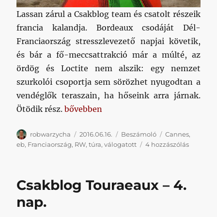
Lassan zárul a Csakblog team és csatolt részeik
francia kalandja. Bordeaux csodáját Dél-
Franciaország stresszlevezető napjai követik,
és bár a fő-meccsattrakció már a múlté, az
ördög és Loctite nem alszik: egy nemzet
szurkolói csoportja sem sörözhet nyugodtan a
vendéglők teraszain, ha hőseink arra járnak.
„Csakblog Touraeaux – 5. nap”
Ötödik rész.
bővebben
Szerző
Közzétéve
Kategória
Címke
robwarzycha
2016.06.16.
Beszámoló
Cannes
,
Csakblo
eb
,
Franciaország
,
RW
,
túra
,
válogatott
4 hozzászólás
Touraea
–
5.
Csakblog Touraeaux – 4.
nap
című
nap.
bejegyz