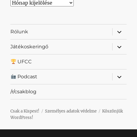
Archívum
almenü
Rólunk
szétnyit
almenü
Játékoskeringő
szétnyit
UFCC
almenü
Podcast
szétnyit
/r/csakblog
Csak a Kispest!
Személyes adatok védelme
Köszönjük
WordPress!