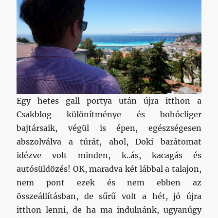
Egy hetes gall portya után újra itthon a
Csakblog különítménye és bohócliger
bajtársaik, végül is épen, egészségesen
abszolválva a túrát, ahol, Doki barátomat
idézve volt minden, k..ás, kacagás és
autósüldözés! OK, maradva két lábbal a talajon,
nem pont ezek és nem ebben az
összeállításban, de sűrű volt a hét, jó újra
itthon lenni, de ha ma indulnánk, ugyanúgy