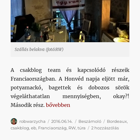
Szállás belakva (fotó:RW)
A csakblog team és kapcsolódó részeik
Franciaországban. A Honvéd napja eljött már,
potyamackó, bagettek és dobozos sörök
végeláthatatlan mennyiségben, okay?!
„Csakblog Touraeaux – 2. nap”
Második rész.
bővebben
Szerző
Közzétéve
Kategória
Címke
robwarzycha
2016.06.14.
Beszámoló
Bordeaux
,
Csakblog
csakblog
,
eb
,
Franciaország
,
RW
,
túra
2 hozzászólás
Touraeaux