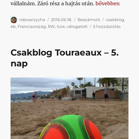
„Csakblog Tourae
vállalnám. Záró rész a hajtás után.
bővebben
Szerző
Közzétéve
Kategória
Címke
robwarzycha
2016.06.18.
Beszámoló
csakblog
,
Csakblo
eb
,
Franciaország
,
RW
,
túra
,
válogatott
5 hozzászólás
Touraeau
–
Le
Csakblog Touraeaux – 5.
Grande
Finale
nap
című
bejegyzé