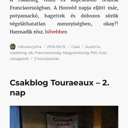
Franciaországban. A Honvéd napja eljött már,
potyamackó, bagettek és dobozos sörök
végeláthatatlan mennyiségben, okay?!
„Csakblog Touraeaux 3. – MECCSN
Harmadik rész.
bővebben
Szerző
Közzétéve
Kategória
Címke
robwarzycha
2016.06.15.
Csak
Ausztria
,
csakblog
,
eb
,
Franciaország
,
Magyarország
,
RW
,
túra
,
Csakblog
válogatott
2 hozzászólás
Touraeaux
3.
–
Csakblog Touraeaux – 2.
MECCSNAP
című
nap
bejegyzéshez