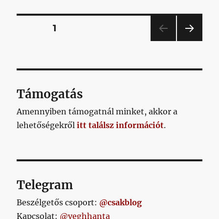
–
2.
nap
Bejegyzések
OLDAL
1
című
bejegyzés
KÖV
lapozása
ETKE
ZŐ
OLD
AL
Támogatás
Amennyiben támogatnál minket, akkor a
lehetőségekről
itt találsz információt
.
Telegram
Beszélgetős csoport:
@csakblog
Kapcsolat:
@veghhanta