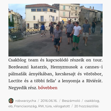
Csakblog team és kapcsolódó részeik on tour.
Bordeauxi katarzis, Hemyzmusok a cannes-i
pálmafák árnyékában, kecskesajt és vörösbor,
Loctite és a többi fella’ a lenyomja a Riviérát.
„Csakblog Touraeaux – 4. nap.”
Negyedik rész.
bővebben
Szerző
Közzétéve
Kategória
Címke
robwarzycha
2016.06.16.
Beszámoló
csakblog
,
Csakbl
eb
,
Franciaország
,
RW
,
túra
,
válogatott
20 hozzászólás
Tourae