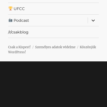
UFCC
almenü
Podcast
szétnyit
/r/csakblog
Csak a Kispest!
Személyes adatok védelme
Köszönjük
WordPress!