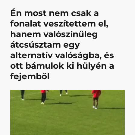
dolgozunk
című
Én most nem csak a
bejegyzéshez
fonalat veszítettem el,
hanem valószínűleg
átcsúsztam egy
alternatív valóságba, és
ott bámulok ki hülyén a
fejemből