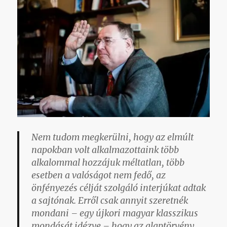
Nem tudom megkerülni, hogy az elmúlt
napokban volt alkalmazottaink több
alkalommal hozzájuk méltatlan, több
esetben a valóságot nem fedő, az
önfényezés célját szolgáló interjúkat adtak
a sajtónak. Erről csak annyit szeretnék
mondani – egy újkori magyar klasszikus
mondását idézve – hogy az alaptörvény