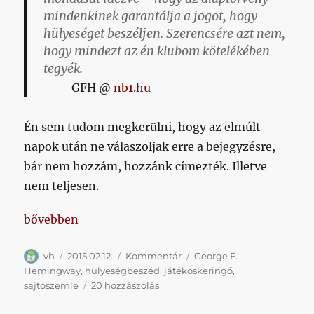
mindenkinek garantálja a jogot, hogy
hülyeséget beszéljen. Szerencsére azt nem,
hogy mindezt az én klubom kötelékében
tegyék.
– GFH @
nb1.hu
Én sem tudom megkerülni, hogy az elmúlt
napok után ne válaszoljak erre a bejegyzésre,
bár nem hozzám, hozzánk címezték. Illetve
nem teljesen.
„Mi is dolgozunk”
bővebben
Szerző
Közzétéve
Kategória
Címke
vh
2015.02.12.
Kommentár
George F.
Hemingway
,
hülyeségbeszéd
,
játékoskeringő
,
Mi
sajtószemle
20 hozzászólás
is