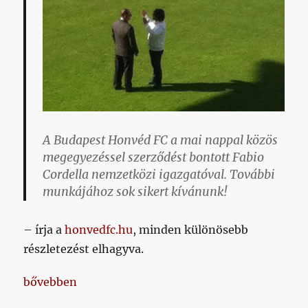
A Budapest Honvéd FC a mai nappal közös
megegyezéssel szerződést bontott Fabio
Cordella nemzetközi igazgatóval. További
munkájához sok sikert kívánunk!
– írja a
honvedfc.hu
, minden különösebb
részletezést elhagyva.
„Én most nem csak a fonalat veszítettem el, hanem 
bővebben