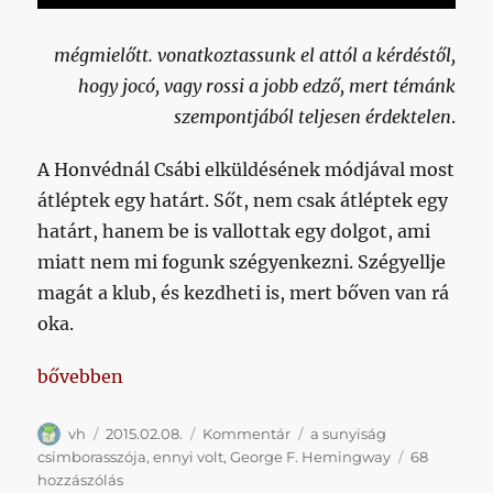
a
fejemből
mégmielőtt. vonatkoztassunk el attól a kérdéstől,
című
bejegyzéshez
hogy jocó, vagy rossi a jobb edző, mert témánk
szempontjából teljesen érdektelen
.
A Honvédnál Csábi elküldésének módjával most
átléptek egy határt. Sőt, nem csak átléptek egy
határt, hanem be is vallottak egy dolgot, ami
miatt nem mi fogunk szégyenkezni. Szégyellje
magát a klub, és kezdheti is, mert bőven van rá
oka.
„Én Csábi Kispestjét választom”
bővebben
Szerző
Közzétéve
Kategória
Címke
vh
2015.02.08.
Kommentár
a sunyiság
csimborasszója
,
ennyi volt
,
George F. Hemingway
68
Én
hozzászólás