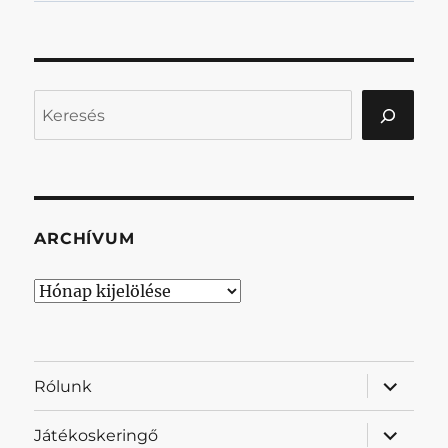
Keresés
ARCHÍVUM
Archívum
almenü
Rólunk
szétnyit
almenü
Játékoskeringő
szétnyit