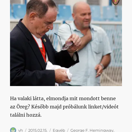
Ha valaki látta, elmondja mit mondott benne
az Öreg? Később majd próbálunk linket/videót
találni hozzá.
Szerző
Közzétéve
Kategória
Címke
vh
2015.02.15.
Egyéb
George F. Hemingway
,