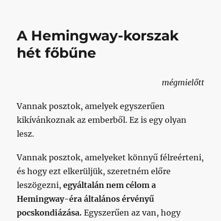
Csábi
Kispestjét
választom
A Hemingway-korszak
című
bejegyzéshez
hét főbűne
mégmielőtt
Vannak posztok, amelyek egyszerűen
kikívánkoznak az emberből. Ez is egy olyan
lesz.
Vannak posztok, amelyeket könnyű félreérteni,
és hogy ezt elkerüljük, szeretném előre
leszögezni,
egyáltalán nem célom a
Hemingway-éra általános érvényű
pocskondiázása.
Egyszerűen az van, hogy