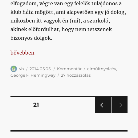
elfogadom, végre van egy felelős tulajdonos a
klub háta mögött, ami alapvetően egy jó dolog,
miközben itt vagyok én (mi), a szurkoló,
akinek előfordulhat, hogy nem tetszenek
bizonyos dolgok.
„A Hemingway-korszak hét főbűne”
bővebben
Szerző
Közzétéve
Kategória
Címke
vh
2014.05.05.
Kommentár
elmúltnyolcév
,
A
George F. Hemingway
27 hozzászólás
Hemingway-
korszak
hét
főbűne
Bejegyzések
OLDAL
21
című
bejegyzéshez
ELŐ
lapozása
ZŐ
OLD
AL