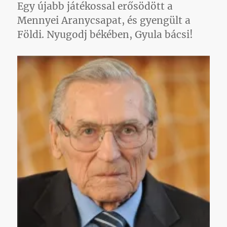
visszavonultatása
Egy újabb játékossal erősödött a
című
Mennyei Aranycsapat, és gyengült a
bejegyzéshez
Földi. Nyugodj békében, Gyula bácsi!