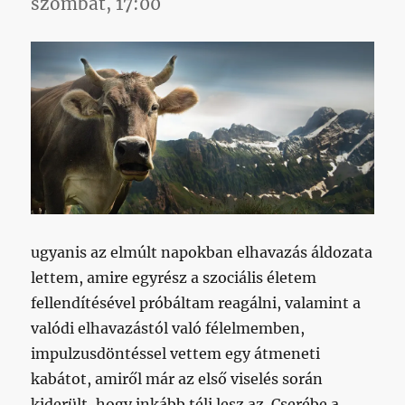
szombat, 17:00
ugyanis az elmúlt napokban elhavazás áldozata
lettem, amire egyrész a szociális életem
fellendítésével próbáltam reagálni, valamint a
valódi elhavazástól való félelmemben,
impulzusdöntéssel vettem egy átmeneti
kabátot, amiről már az első viselés során
kiderült, hogy inkább téli lesz az. Cserébe a