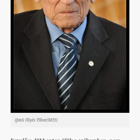
(fotó: Illyés Tibor/MTI)