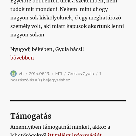
Egyelőre döbbenten ülök a székemben, nem
tudok mit mondani. Nekem, mint ahogy
nagyon sok kiskölyöknek, ő egy meghatározó
személy volt, aki miatt kapusok akartunk lenni
nagyon sokan.
Nyugodj békében, Gyula bácsi!
„Elhunyt Grosics Gyula”
bővebben
Szerző
Közzétéve
Kategória
Címke
vh
2014.06.13.
MTI
Grosics Gyula
1
Elhunyt
hozzászólás a(z)
bejegyzéshez
Grosics
Gyula
Támogatás
Amennyiben támogatnál minket, akkor a
lehetőségekről
itt találsz információt
.