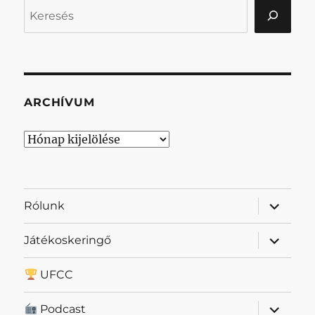
Keresés
ARCHÍVUM
Archívum
almenü
Rólunk
szétnyit
almenü
Játékoskeringő
szétnyit
UFCC
almenü
Podcast