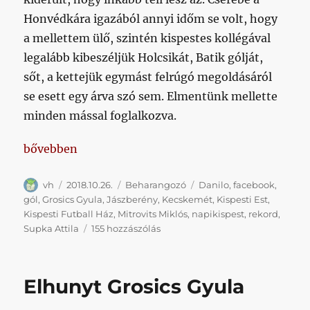
Honvédkára igazából annyi időm se volt, hogy
a mellettem ülő, szintén kispestes kollégával
legalább kibeszéljük Holcsikát, Batik gólját,
sőt, a kettejük egymást felrúgó megoldásáról
se esett egy árva szó sem. Elmentünk mellette
minden mással foglalkozva.
„Nagy tisztesség ez nekünk, Király Gábor visszavon
bővebben
Szerző
Közzétéve
Kategória
Címke
vh
2018.10.26.
Beharangozó
Danilo
,
facebook
,
gól
,
Grosics Gyula
,
Jászberény
,
Kecskemét
,
Kispesti Est
,
Kispesti Futball Ház
,
Mitrovits Miklós
,
napikispest
,
rekord
,
Nagy
Supka Attila
155 hozzászólás
tisztesség
ez
nekünk,
Elhunyt Grosics Gyula
Király
Gábor