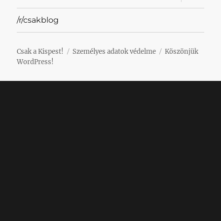
szétnyit
/r/csakblog
Csak a Kispest!
Személyes adatok védelme
Köszönjük
WordPress!