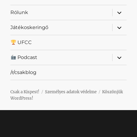
almenü
Rólunk
szétnyit
almenü
Játékoskeringő
szétnyit
UFCC
almenü
Podcast
szétnyit
/r/csakblog
Csak a Kispest!
Személyes adatok védelme
Köszönjük
WordPress!