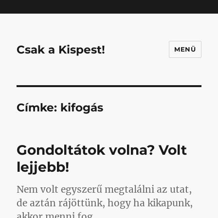
Mastodon
Csak a Kispest!
MENÜ
Címke:
kifogás
Gondoltátok volna? Volt
lejjebb!
Nem volt egyszerű megtalálni az utat,
de aztán rájöttünk, hogy ha kikapunk,
akkor menni fog.