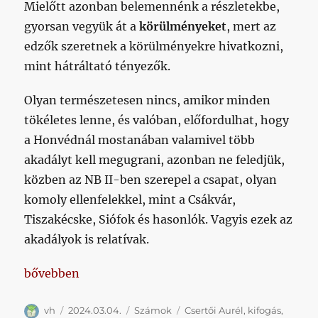
Mielőtt azonban belemennénk a részletekbe,
gyorsan vegyük át a
körülményeket
, mert az
edzők szeretnek a körülményekre hivatkozni,
mint hátráltató tényezők.
Olyan természetesen nincs, amikor minden
tökéletes lenne, és valóban, előfordulhat, hogy
a Honvédnál mostanában valamivel több
akadályt kell megugrani, azonban ne feledjük,
közben az NB II-ben szerepel a csapat, olyan
komoly ellenfelekkel, mint a Csákvár,
Tiszakécske, Siófok és hasonlók. Vagyis ezek az
akadályok is relatívak.
„Gondoltátok volna? Volt lejjebb!”
bővebben
Szerző
Közzétéve
Kategória
Címke
vh
2024.03.04.
Számok
Csertői Aurél
,
kifogás
,