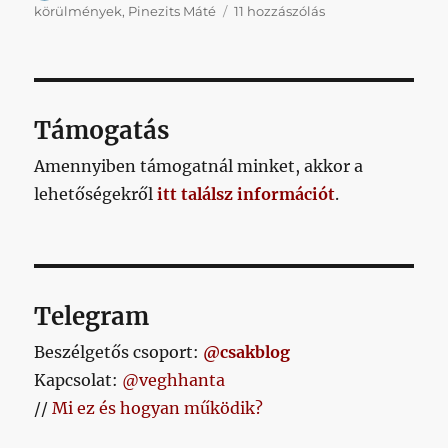
Gondoltátok
körülmények
,
Pinezits Máté
11 hozzászólás
volna?
Volt
lejjebb!
című
bejegyzéshez
Támogatás
Amennyiben támogatnál minket, akkor a
lehetőségekről
itt találsz információt
.
Telegram
Beszélgetős csoport:
@csakblog
Kapcsolat:
@veghhanta
//
Mi ez és hogyan működik?