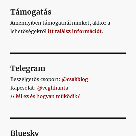
Támogatás
Amennyiben támogatnál minket, akkor a
lehetőségekről
itt találsz információt
.
Telegram
Beszélgetős csoport:
@csakblog
Kapcsolat:
@veghhanta
//
Mi ez és hogyan működik?
Bluesky