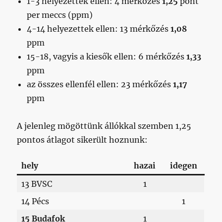
1-3 helyezettek ellen: 4 mérkőzés
1,25
pont
per meccs (ppm)
4-14 helyezettek ellen: 13 mérkőzés
1,08
ppm
15-18, vagyis a kiesők ellen: 6 mérkőzés
1,33
ppm
az összes ellenfél ellen: 23 mérkőzés
1,17
ppm
A jelenleg mögöttünk állókkal szemben 1,25
pontos átlagot sikerült hoznunk:
hely
hazai
idegen
13 BVSC
1
14 Pécs
1
15 Budafok
1