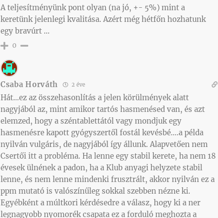
A teljesítményünk pont olyan (na jó, +- 5%) mint a
keretünk jelenlegi kvalitása. Azért még hétfőn hozhatunk
egy bravúrt …
0
Csaba Horváth
2 éve
Hát…ez az összehasonlítás a jelen körülmények alatt
nagyjából az, mint amikor tartós hasmenésed van, és azt
elemzed, hogy a széntablettától vagy mondjuk egy
hasmenésre kapott gyógyszertől fostál kevésbé….a példa
nyilván vulgáris, de nagyjából így állunk. Alapvetően nem
Csertői itt a probléma. Ha lenne egy stabil kerete, ha nem 18
évesek ülnének a padon, ha a Klub anyagi helyzete stabil
lenne, és nem lenne mindenki frusztrált, akkor nyilván ez a
ppm mutató is valószínűleg sokkal szebben nézne ki.
Egyébként a múltkori kérdésedre a válasz, hogy ki a ner
legnagyobb nyomorék csapata ez a forduló meghozta a