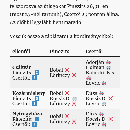
felszorozva az átlagokat Pinezits 26,91-en
(most 27-nél tartunk), Csertői 23 ponton állna.
Az előbbi legalább bentmaradó.
Vessük össze a táblázatot a körülményekkel:
ellenfél
Pinezits
Csertői
Adorján
Csákvár
Holman
Bobál
Pinezits:
Kálnoki-Kis
Lőrinczy
Csertői:
Lovric
Kozármisleny
Bobál
Dúzs
Pinezits:
Kocsis D.
Kocsis D.
Csertői:
Lőrinczy
Lovric
Nyíregyháza
Dúzs
Bobál
Pinezits:
Kocsis D.
Lőrinczy
Csertői:
Lovric