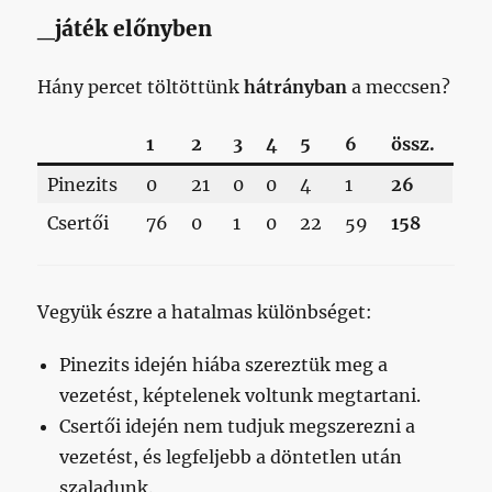
_játék előnyben
Hány percet töltöttünk
hátrányban
a meccsen?
1
2
3
4
5
6
össz.
Pinezits
0
21
0
0
4
1
26
Csertői
76
0
1
0
22
59
158
Vegyük észre a hatalmas különbséget:
Pinezits idején hiába szereztük meg a
vezetést, képtelenek voltunk megtartani.
Csertői idején nem tudjuk megszerezni a
vezetést, és legfeljebb a döntetlen után
szaladunk.