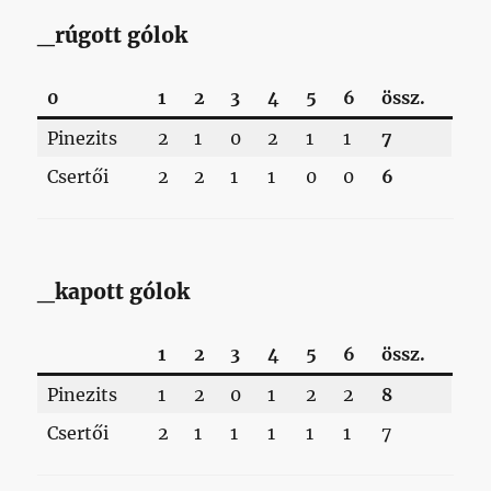
_rúgott gólok
0
1
2
3
4
5
6
össz.
Pinezits
2
1
0
2
1
1
7
Csertői
2
2
1
1
0
0
6
_kapott gólok
1
2
3
4
5
6
össz.
Pinezits
1
2
0
1
2
2
8
Csertői
2
1
1
1
1
1
7