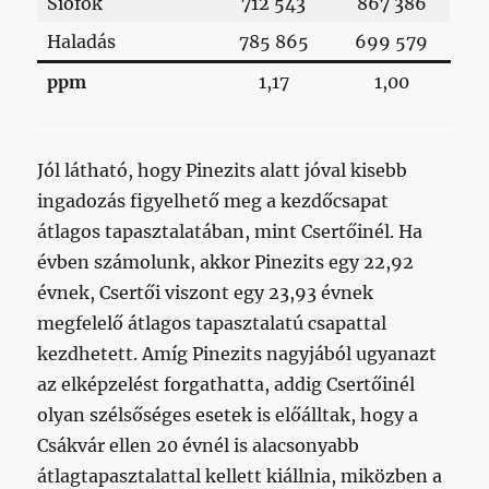
Siófok
712 543
867 386
Haladás
785 865
699 579
ppm
1,17
1,00
Jól látható, hogy Pinezits alatt jóval kisebb
ingadozás figyelhető meg a kezdőcsapat
átlagos tapasztalatában, mint Csertőinél. Ha
évben számolunk, akkor Pinezits egy 22,92
évnek, Csertői viszont egy 23,93 évnek
megfelelő átlagos tapasztalatú csapattal
kezdhetett. Amíg Pinezits nagyjából ugyanazt
az elképzelést forgathatta, addig Csertőinél
olyan szélsőséges esetek is előálltak, hogy a
Csákvár ellen 20 évnél is alacsonyabb
átlagtapasztalattal kellett kiállnia, miközben a