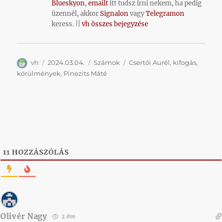
Blueskyon
,
emailt
itt tudsz írni nekem, ha pedig
üzennél, akkor
Signalon
vagy
Telegramon
keress. ||
vh összes bejegyzése
Szerző
Közzétéve
Kategória
Címke
vh
2024.03.04.
Számok
Csertői Aurél
,
kifogás
,
körülmények
,
Pinezits Máté
11
HOZZÁSZÓLÁS
Olivér Nagy
2 éve