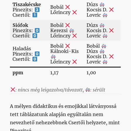
Tiszakécske
Dúzs
Bobál
Pinezits:
Kocsis D.
Lőrinczy
Csertői:
Lovric
Siófok
Bobál
Dúzs
Pinezits:
Kerezsi
Kocsis D.
Csertői:
Lőrinczy
Lovric
Bobál
Bobál
Haladás
Kálnoki-Kis
Dúzs
Pinezits:
Kocsis D.
Csertői:
Lőrinczy
Lovric
ppm
1,17
1,00
: nincs még leigazolva/távozott,
: sérült
A mélyen didaktikus és emojikkal látványossá
tett táblázatunk alapján egyáltalán nem
nevezhető nehezebbnek Csertői helyzete, mint
Pinezitsé.