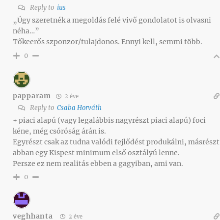
Reply to
ius
„Úgy szeretnék a megoldás felé vivő gondolatot is olvasni
néha…”
Tőkeerős szponzor/tulajdonos. Ennyi kell, semmi több.
0
papparam
2 éve
Reply to
Csaba Horváth
+ piaci alapú (vagy legalábbis nagyrészt piaci alapú) foci
kéne, még csóróság árán is.
Egyrészt csak az tudna valódi fejlődést produkálni, másrészt
abban egy Kispest minimum első osztályú lenne.
Persze ez nem realitás ebben a gagyiban, ami van.
0
veghhanta
2 éve