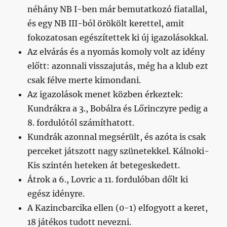
néhány NB I-ben már bemutatkozó fiatallal,
és egy NB III-ból örökölt kerettel, amit
fokozatosan egészítettek ki új igazolásokkal.
Az elvárás és a nyomás komoly volt az idény
előtt: azonnali visszajutás, még ha a klub ezt
csak félve merte kimondani.
Az igazolások menet közben érkeztek:
Kundrákra a 3., Bobálra és Lőrinczyre pedig a
8. fordulótól számíthatott.
Kundrák azonnal megsérült, és azóta is csak
perceket játszott nagy szünetekkel. Kálnoki-
Kis szintén heteken át betegeskedett.
Átrok a 6., Lovric a 11. fordulóban dőlt ki
egész idényre.
A Kazincbarcika ellen (0-1) elfogyott a keret,
18 játékos tudott nevezni.