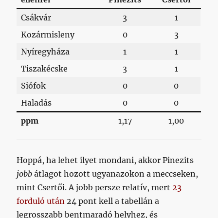
Csákvár
3
1
Kozármisleny
0
3
Nyíregyháza
1
1
Tiszakécske
3
1
Siófok
0
0
Haladás
0
0
ppm
1,17
1,00
Hoppá, ha lehet ilyet mondani, akkor Pinezits
jobb
átlagot hozott ugyanazokon a meccseken,
mint Csertői. A jobb persze relatív, mert
23
forduló után
24 pont kell a tabellán a
legrosszabb bentmaradó helyhez, és