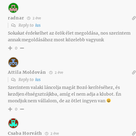
radnar
2 éve
Reply to
ius
Sokakat érdekelhet az örök élet megoldása, nos szerintem
annak megoldásához most közelebb vagyunk
0
Attila Moldován
2 éve
Reply to
ius
Szerintem valaki láncolja magát Bozó kerítéséhez, és
kezdjen éhségsztrájkba, amíg el nem adja a klubot. Én
mondjuk nem vállalom, de az ötlet ingyen van
0
Csaba Horváth
2 éve