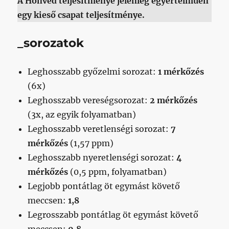
A Honvéd teljesítménye jelenleg egyértelműen
egy kieső csapat teljesítménye.
_sorozatok
Leghosszabb győzelmi sorozat:
1 mérkőzés
(6x)
Leghosszabb vereségsorozat:
2 mérkőzés
(3x, az egyik folyamatban)
Leghosszabb veretlenségi sorozat:
7
mérkőzés
(1,57 ppm)
Leghosszabb nyeretlenségi sorozat:
4
mérkőzés
(0,5 ppm, folyamatban)
Legjobb pontátlag öt egymást követő
meccsen:
1,8
Legrosszabb pontátlag öt egymást követő