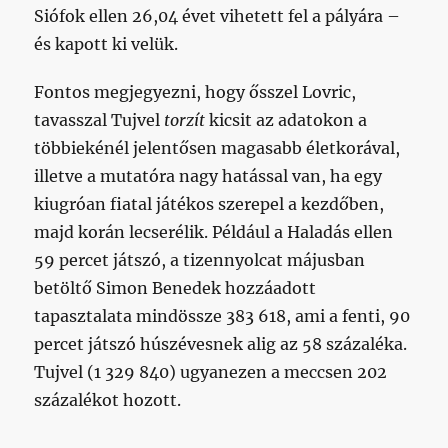
Siófok ellen 26,04 évet vihetett fel a pályára –
és kapott ki velük.
Fontos megjegyezni, hogy ősszel Lovric,
tavasszal Tujvel
torzít
kicsit az adatokon a
többiekénél jelentősen magasabb életkorával,
illetve a mutatóra nagy hatással van, ha egy
kiugróan fiatal játékos szerepel a kezdőben,
majd korán lecserélik. Például a Haladás ellen
59 percet játszó, a tizennyolcat májusban
betöltő Simon Benedek hozzáadott
tapasztalata mindössze 383 618, ami a fenti, 90
percet játszó húszévesnek alig az 58 százaléka.
Tujvel (1 329 840) ugyanezen a meccsen 202
százalékot hozott.