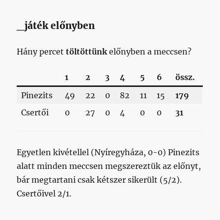
_játék előnyben
Hány percet
töltöttünk
előnyben a meccsen?
1
2
3
4
5
6
össz.
Pinezits
49
22
0
82
11
15
179
Csertői
0
27
0
4
0
0
31
Egyetlen kivétellel (Nyíregyháza, 0-0) Pinezits
alatt minden meccsen megszereztük az előnyt,
bár megtartani csak kétszer sikerült (5/2).
Csertőivel 2/1.