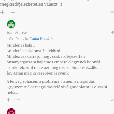
megkérdőjelezhetetlen választ. :(
0
ius
2 éve
Reply to
Csaba Horváth
Minden is kaki…
Mindenbe is könnyű belekötni.
Mindez csak arra jó, hogy csak a kifejezetten
önsanyargatásra hajlamos emberek legyenek honvéd
szurkerek. Ami rossz azt még rosszabbnak érezzük.
Így aztán még kevesebben legyünk.
A lényeg sohasem a probléma, hanem a megoldás.
Úgy szeretnék a megoldás felé vivő gondolatot is olvasni
néha…
0