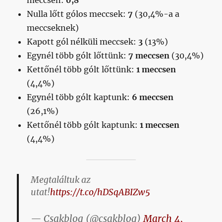
meccsen:
0,8
Nulla lőtt gólos meccsek:
7
(30,4%-a a
meccseknek)
Kapott gól nélküli meccsek:
3
(13%)
Egynél több gólt lőttünk:
7 meccsen
(30,4%)
Kettőnél több gólt lőttünk:
1 meccsen
(4,4%)
Egynél több gólt kaptunk:
6 meccsen
(26,1%)
Kettőnél több gólt kaptunk:
1 meccsen
(4,4%)
Megtaláltuk az
utat!
https://t.co/hDSqABIZw5
— Csakblog (@csakblog)
March 4,