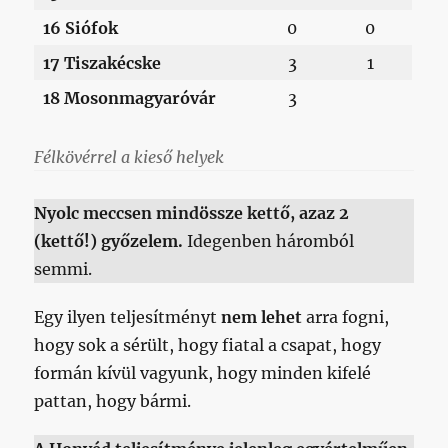
16 Siófok
0
0
17 Tiszakécske
3
1
18 Mosonmagyaróvár
3
Félkövérrel a kieső helyek
Nyolc meccsen mindössze kettő, azaz 2
(kettő!) győzelem.
Idegenben háromból
semmi.
Egy ilyen teljesítményt
nem lehet
arra fogni,
hogy sok a sérült, hogy fiatal a csapat, hogy
formán kívül vagyunk, hogy minden kifelé
pattan, hogy bármi.