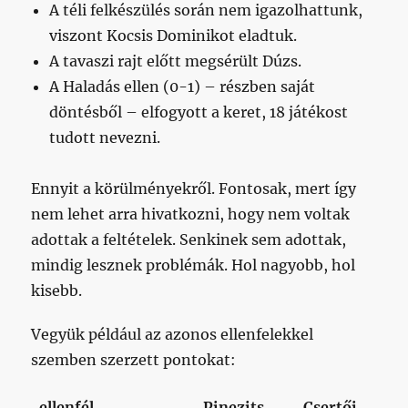
A téli felkészülés során nem igazolhattunk,
viszont Kocsis Dominikot eladtuk.
A tavaszi rajt előtt megsérült Dúzs.
A Haladás ellen (0-1) – részben saját
döntésből – elfogyott a keret, 18 játékost
tudott nevezni.
Ennyit a körülményekről. Fontosak, mert így
nem lehet arra hivatkozni, hogy nem voltak
adottak a feltételek. Senkinek sem adottak,
mindig lesznek problémák. Hol nagyobb, hol
kisebb.
Vegyük például az azonos ellenfelekkel
szemben szerzett pontokat:
ellenfél
Pinezits
Csertői