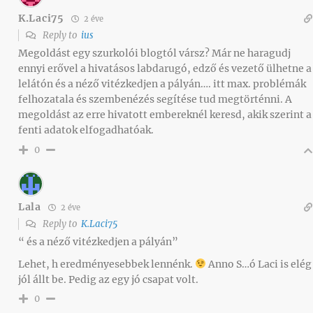
K.Laci75
2 éve
Reply to
ius
Megoldást egy szurkolói blogtól vársz? Már ne haragudj
ennyi erővel a hivatásos labdarugó, edző és vezető ülhetne a
lelátón és a néző vitézkedjen a pályán…. itt max. problémák
felhozatala és szembenézés segítése tud megtörténni. A
megoldást az erre hivatott embereknél keresd, akik szerint a
fenti adatok elfogadhatóak.
0
Lala
2 éve
Reply to
K.Laci75
“ és a néző vitézkedjen a pályán”
Lehet, h eredményesebbek lennénk.
Anno S…ó Laci is elég
jól állt be. Pedig az egy jó csapat volt.
0