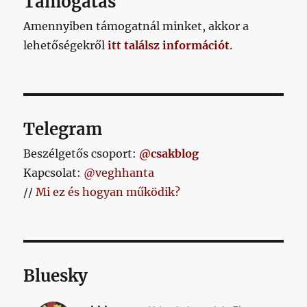
Támogatás
Amennyiben támogatnál minket, akkor a
lehetőségekről
itt találsz információt
.
Telegram
Beszélgetős csoport:
@csakblog
Kapcsolat:
@veghhanta
//
Mi ez és hogyan működik?
Bluesky