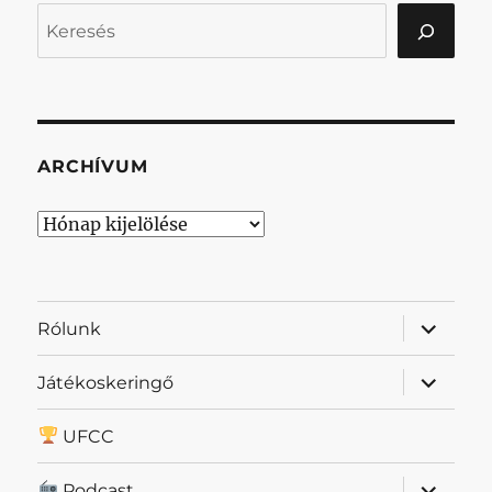
Keresés
ARCHÍVUM
Archívum
almenü
Rólunk
szétnyit
almenü
Játékoskeringő
szétnyit
UFCC
almenü
Podcast