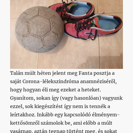
Talán múlt héten jelent meg Fanta posztja a
saját Corona-lélekszindróma anamnéziséről,
hogy hogyan éli meg ezeket a heteket.
Gyanítom, sokan így (vagy hasonlóan) vagyunk
ezzel, sok kiegészítést így nem is tennék a
leírtakhoz. Inkább egy kapcsolódó élményem-
kettősömről számolok be, ami előbb a múlt
vasárnap, aztán tegnap történt meg, és sokat