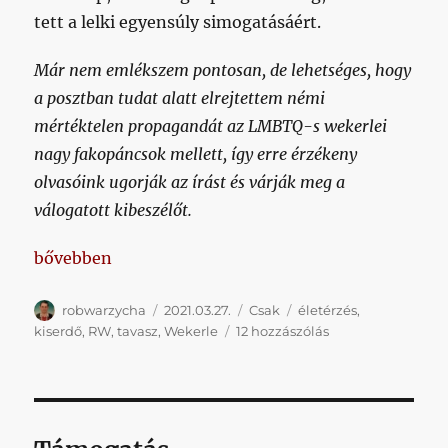
tett a lelki egyensúly simogatásáért.
Már nem emlékszem pontosan, de lehetséges, hogy
a posztban tudat alatt elrejtettem némi
mértéktelen propagandát az LMBTQ-s wekerlei
nagy fakopáncsok mellett, így erre érzékeny
olvasóink ugorják az írást és várják meg a
válogatott kibeszélőt.
„Ontivero a Kiserdőben”
bővebben
Szerző
Közzétéve
Kategória
Címke
robwarzycha
2021.03.27.
Csak
életérzés
,
Ontivero
kiserdő
,
RW
,
tavasz
,
Wekerle
12 hozzászólás
a
Kiserdőben
című
bejegyzéshez