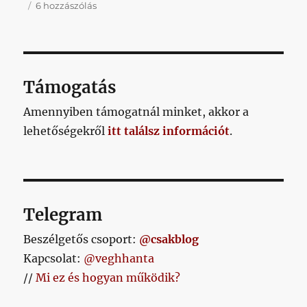
Vulkán
6 hozzászólás
úr
földjére
látogatunk
című
bejegyzéshez
Támogatás
Amennyiben támogatnál minket, akkor a
lehetőségekről
itt találsz információt
.
Telegram
Beszélgetős csoport:
@csakblog
Kapcsolat:
@veghhanta
//
Mi ez és hogyan működik?