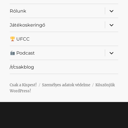
almenü
Rólunk
szétnyit
almenü
Játékoskeringő
szétnyit
UFCC
almenü
Podcast
szétnyit
/r/csakblog
Csak a Kispest!
Személyes adatok védelme
Köszönjük
WordPress!