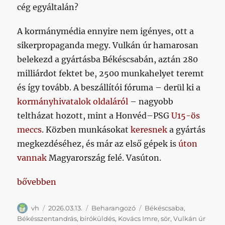
cég egyáltalán?
A kormánymédia ennyire nem igényes, ott a
sikerpropaganda megy. Vulkán úr hamarosan
belekezd a gyártásba Békéscsabán, aztán 280
milliárdot fektet be, 2500 munkahelyet teremt
és így tovább. A beszállítói fóruma – derül ki a
kormányhivatalok oldaláról
– nagyobb
teltházat hozott, mint a Honvéd–PSG
U15-ös
meccs
. Közben munkásokat
keresnek
a gyártás
megkezdéséhez, és már az első gépek is
úton
vannak
Magyarország felé. Vasúton.
„Vulkán úr földjére látogatunk”
bővebben
Szerző
Közzétéve
Kategória
Címke
vh
2026.03.13.
Beharangozó
Békéscsaba
,
Békésszentandrás
,
bíróküldés
,
Kovács Imre
,
sör
,
Vulkán úr