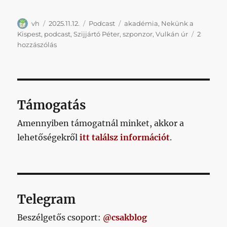
Szerző
Közzétéve
Kategória
Címke
vh
2025.11.12.
Podcast
akadémia
,
Nekünk a
Kispest
,
podcast
,
Szijjártó Péter
,
szponzor
,
Vulkán úr
2
Elnökség,
hozzászólás
szponzor,
futsal
csarnok,
akadémiai
fejlesztések
Támogatás
című
bejegyzéshez
Amennyiben támogatnál minket, akkor a
lehetőségekről
itt találsz információt
.
Telegram
Beszélgetős csoport:
@csakblog