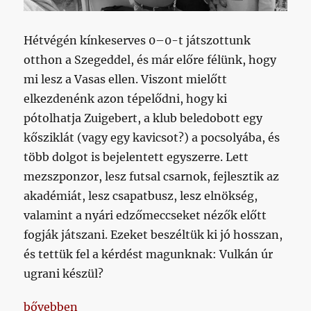
Hétvégén kínkeserves 0–0-t játszottunk
otthon a Szegeddel, és már előre félünk, hogy
mi lesz a Vasas ellen. Viszont mielőtt
elkezdenénk azon tépelődni, hogy ki
pótolhatja Zuigebert, a klub beledobott egy
kősziklát (vagy egy kavicsot?) a pocsolyába, és
több dolgot is bejelentett egyszerre. Lett
mezszponzor, lesz futsal csarnok, fejlesztik az
akadémiát, lesz csapatbusz, lesz elnökség,
valamint a nyári edzőmeccseket nézők előtt
fogják játszani. Ezeket beszéltük ki jó hosszan,
és tettük fel a kérdést magunknak: Vulkán úr
ugrani készül?
„Elnökség, szponzor, futsal csarnok, akadémiai fejl
bővebben