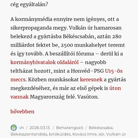
cég egyáltalán?
A kormánymédia ennyire nem igényes, ott a
sikerpropaganda megy. Vulkán úr hamarosan
belekezd a gyártásba Békéscsabán, aztán 280
milliárdot fektet be, 2500 munkahelyet teremt
és így tovább. A beszállítói fóruma – derül ki a
kormányhivatalok oldaláról
– nagyobb
teltházat hozott, mint a Honvéd–PSG
U15-ös
meccs
. Közben munkásokat
keresnek
a gyártás
megkezdéséhez, és már az első gépek is
úton
vannak
Magyarország felé. Vasúton.
„Vulkán úr földjére látogatunk”
bővebben
Szerző
Közzétéve
Kategória
Címke
vh
2026.03.13.
Beharangozó
Békéscsaba
,
Békésszentandrás
,
bíróküldés
,
Kovács Imre
,
sör
,
Vulkán úr