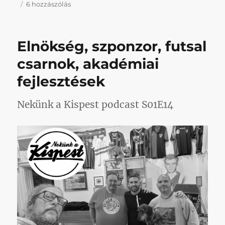
Vulkán
6 hozzászólás
úr
földjére
látogatunk
Elnökség, szponzor, futsal
című
bejegyzéshez
csarnok, akadémiai
fejlesztések
Nekünk a Kispest podcast S01E14