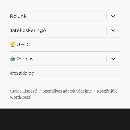
almenü
Rólunk
szétnyit
almenü
Játékoskeringő
szétnyit
UFCC
almenü
Podcast
szétnyit
/r/csakblog
Csak a Kispest!
Személyes adatok védelme
Köszönjük
WordPress!