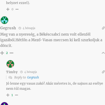
helyzet ezzel).
0
Gegrush
4 hónapja
Meg van a nyereség, a Békéscsabci nem volt ellenfél
igazából.Hétfőn a Mező-Vasas meccsen ki kell szurkoljuk a
döncit.
2
Timby
4 hónapja
Reply to
Gegrush
Jó lenne egy vasas zakó! Akár méretes is, de sajnos az esélye
nem túl magas.
1