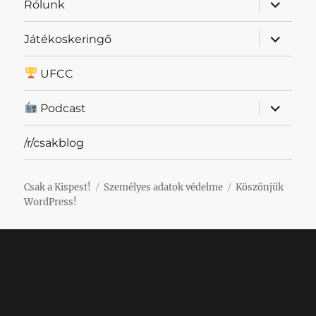
almenü
Rólunk
szétnyit
almenü
Játékoskeringő
szétnyit
UFCC
almenü
Podcast
szétnyit
/r/csakblog
Csak a Kispest!
Személyes adatok védelme
Köszönjük
WordPress!