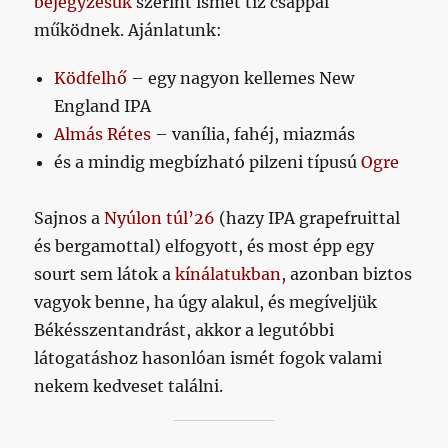
bejegyzésük
szerint ismét tíz csappal
működnek. Ajánlatunk:
Ködfelhő
– egy nagyon kellemes New
England IPA
Almás Rétes
– vanília, fahéj, miazmás
és a mindig megbízható pilzeni típusú
Ogre
Sajnos a
Nyúlon túl’26
(hazy IPA grapefruittal
és bergamottal) elfogyott, és most épp egy
sourt sem látok a
kínálatukban
, azonban biztos
vagyok benne, ha úgy alakul, és megíveljük
Békésszentandrást, akkor a legutóbbi
látogatáshoz hasonlóan ismét fogok valami
nekem kedveset találni.