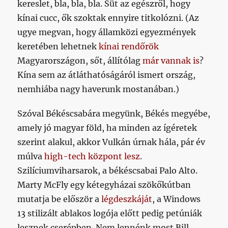
kereslet, bla, bla, bla. Süt az egészről, hogy
kínai cucc, ők szoktak ennyire titkolózni. (Az
ugye megvan, hogy államközi egyezmények
keretében lehetnek
kínai rendőrök
Magyarországon, sőt, állítólag
már vannak is
?
Kína sem az átláthatóságáról ismert ország,
nemhiába nagy haverunk mostanában.)
Szóval Békéscsabára megyünk, Békés megyébe,
amely jó magyar föld, ha minden az ígéretek
szerint alakul, akkor Vulkán úrnak hála, pár év
múlva
high-tech központ lesz
.
Szilíciumviharsarok, a békéscsabai Palo Alto.
Marty McFly egy kétegyházai szökőkútban
mutatja be először a
légdeszkáját
, a Windows
13 stilizált ablakos logója előtt pedig petúniák
lesznek cserépben. Nem lennénk most Bill