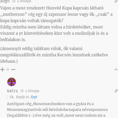
Árpi
4 hónapja
Vajon a most rendezett Honvéd Kupa kapcsán látható
,,motherson” cég egy új szponzor lenne vagy ők ,,csak” a
kupa kapcsán voltak támogatók?
Eddig mintha nem láttam volna a hirdetésüket, most
viszont a yt közvetítéseken kint volt a molinójuk is és a
ledfalakon is.
(Amennyit eddig találtam róluk, ők valami
megoldásszállítók és mintha Kecsón lennének székelve
idehaza.)
0
Szf72
4 hónapja
Reply to
Árpi
Autóipari cég,Mosonszolnokon van a gyára és a
Mosonmagyaróvár női kézilabdacsapata névszponzora
(legalábbis 1-2 éve még az volt,most nem tudom mi a