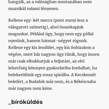
hangzik, az a valóságban mostanában nem
muzsikál valami fényesen.
Kellene egy-két meccs (pont ennyi lesz a
válogatott szünetig), ahol összekapjuk
magunkat. Például úgy, hogy nem egy góllal
nyerünk, hanem hármat-négyet rúgunk.
Kellene egy kis lendület, egy kis önbizalom a
végére, mert bár nagyon úgy tűnik, hogy innen
már csak elbukhatjuk a feljutást, az elvi
lehetőség könnyen gyakorlatiba fordulhat, ha
belekerülünk egy rossz spirálba. A Kecskemét
belefért, a Budafok már nem, és a Békéscsaba
már nagyon nem kéne.
_bíróküldés