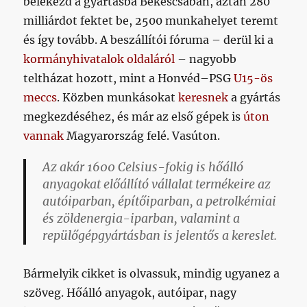
belekezd a gyártásba Békéscsabán, aztán 280
milliárdot fektet be, 2500 munkahelyet teremt
és így tovább. A beszállítói fóruma – derül ki a
kormányhivatalok oldaláról
– nagyobb
teltházat hozott, mint a Honvéd–PSG
U15-ös
meccs
. Közben munkásokat
keresnek
a gyártás
megkezdéséhez, és már az első gépek is
úton
vannak
Magyarország felé. Vasúton.
Az akár 1600 Celsius-fokig is hőálló
anyagokat előállító vállalat termékeire az
autóiparban, építőiparban, a petrolkémiai
és zöldenergia-iparban, valamint a
repülőgépgyártásban is jelentős a kereslet.
Bármelyik cikket is olvassuk, mindig ugyanez a
szöveg. Hőálló anyagok, autóipar, nagy