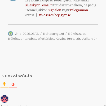
Egy lőrinci kispesti Kőbányáról. Megtalálsz
Blueskyon
,
emailt
itt tudsz írni nekem, ha pedig
üzennél, akkor
Signalon
vagy
Telegramon
keress. ||
vh összes bejegyzése
Szerző
Közzétéve
Kategória
Címke
vh
2026.03.13.
Beharangozó
Békéscsaba
,
Békésszentandrás
,
bíróküldés
,
Kovács Imre
,
sör
,
Vulkán úr
6
HOZZÁSZÓLÁS