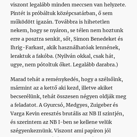
viszont legalább minden meccsen van helyzete.
Pintét is próbáltuk középcsatárban, ő sem
működött igazán. Továbbra is hihetetlen
nekem, hogy se nyáron, se télen nem hoztunk
erre a posztra senkit, sőt, Simon Benedeket és
Ihrig-Farkast, akik használhatóak lennének,
leraktuk a fakóba. (Nyilván okkal, csak hát,
ugye, nem pótoltuk őket. Legalább darabra.)
Marad tehát a reménykedés, hogy a szélsőink,
mármint az a kettő aki kezd, illetve akiket
becserélünk, tehát összesen négyen oldják meg
a feladatot. A Gyurcsó, Medgyes, Zuigeber és
Varga Kevin eresztés brutális az NB II szintjén,
és szerintem az NB I-ben se kellene velük
szégyenkeznünk. Viszont ami papíron jól