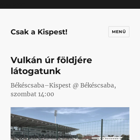
Mastodon
Csak a Kispest!
MENÜ
Vulkán úr földjére
látogatunk
Békéscsaba–Kispest @ Békéscsaba,
szombat 14:00