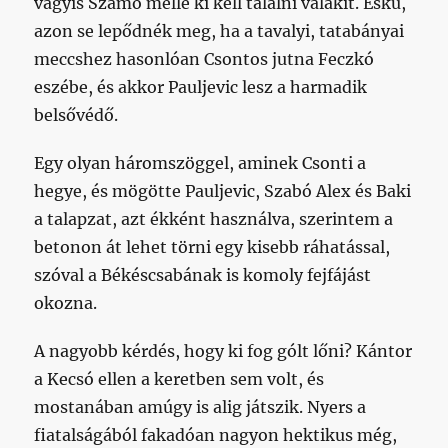
vagyis Szamó mellé ki kell találni valakit. Eskü,
azon se lepődnék meg, ha a tavalyi, tatabányai
meccshez hasonlóan Csontos jutna Feczkó
eszébe, és akkor Pauljevic lesz a harmadik
belsővédő.
Egy olyan háromszöggel, aminek Csonti a
hegye, és mögötte Pauljevic, Szabó Alex és Baki
a talapzat, azt ékként használva, szerintem a
betonon át lehet törni egy kisebb ráhatással,
szóval a Békéscsabának is komoly fejfájást
okozna.
A nagyobb kérdés, hogy ki fog gólt lőni? Kántor
a Kecsó ellen a keretben sem volt, és
mostanában amúgy is alig játszik. Nyers a
fiatalságából fakadóan nagyon hektikus még,