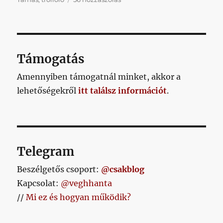
nem
tudunk
mit
fikázni,
akkor
Támogatás
inkább
nem
Amennyiben támogatnál minket, akkor a
írunk
lehetőségekről
itt találsz információt
.
semmit,
sőt
című
bejegyzéshez
Telegram
Beszélgetős csoport:
@csakblog
Kapcsolat:
@veghhanta
//
Mi ez és hogyan működik?