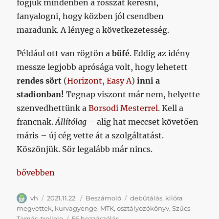
fogjuk mindenben a rosszat keresni,
fanyalogni, hogy közben jól csendben
maradunk. A lényeg a következetesség.
Például ott van rögtön a
büfé
. Eddig az idény
messze legjobb aprósága volt, hogy lehetett
rendes sört
(
Horizont, Easy A
)
inni a
stadionban!
Tegnap viszont már nem, helyette
szenvedhettünk a
Borsodi Mesterrel
. Kell a
francnak.
Állítólag
– alig hat meccset követően
máris – új cég vette át a szolgáltatást.
Köszönjük. Sör legalább már nincs.
„Ha nem tudunk mit fikázni, akkor inkább nem íru
bővebben
Szerző
Közzétéve
Kategória
Címke
vh
2021.11.22.
Beszámoló
debütálás
,
kilóra
megvettek
,
kurvagyenge
,
MTK
,
osztályozókönyv
,
Szűcs
Ha
Tamás
,
trollolo
56 hozzászólás