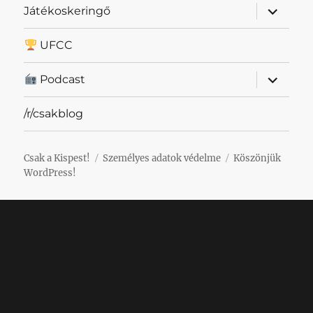
almenü
Játékoskeringő
szétnyit
UFCC
almenü
Podcast
szétnyit
/r/csakblog
Csak a Kispest!
Személyes adatok védelme
Köszönjük
WordPress!