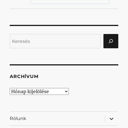
Keresés
ARCHÍVUM
Archívum
almenü
Rólunk
szétnyit