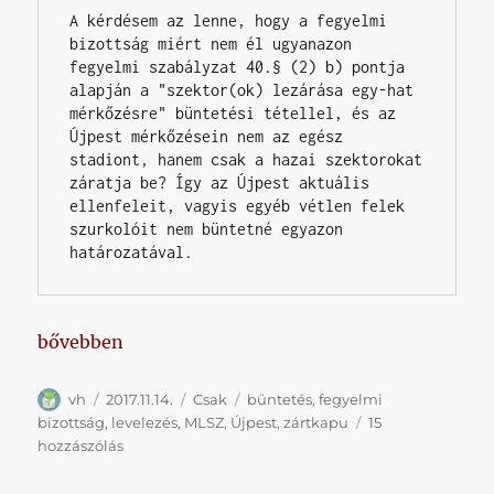
A kérdésem az lenne, hogy a fegyelmi 
bizottság miért nem él ugyanazon 
fegyelmi szabályzat 40.§ (2) b) pontja 
alapján a "szektor(ok) lezárása egy-hat 
mérkőzésre" büntetési tétellel, és az 
Újpest mérkőzésein nem az egész 
stadiont, hanem csak a hazai szektorokat 
záratja be? Így az Újpest aktuális 
ellenfeleit, vagyis egyéb vétlen felek 
szurkolóit nem büntetné egyazon 
határozatával.
„Válaszolt az MLSZ az újpesti zártkapuról feltett 
bővebben
Szerző
Közzétéve
Kategória
Címke
vh
2017.11.14.
Csak
büntetés
,
fegyelmi
bizottság
,
levelezés
,
MLSZ
,
Újpest
,
zártkapu
15
Válaszolt
hozzászólás
az
MLSZ