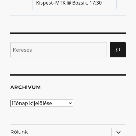
Keresés
ARCHÍVUM
Archívum
almenü
Rólunk
szétnyit