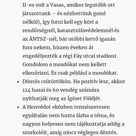
II-es volt a Vasas, amikor legutóbb ott
játszottunk – és nézhettünk gond
nélkül), így futni kell egy kört a
rendőrségnél, katasztrófavédelemnél és
az ÁNTSZ-nél, bár utóbbi kettő igazán
fura nekem, hiszen éveken át
engedélyezték a régi Fáy utcai stadiont.
Gondolom a mosdókat nem kellett
ellenőrizni. És csak például a mosdókat.
Döntés csütörtökön. Ha pozitív lesz, akkor
124 hazai és 60 vendég számára
nyithatják meg az Ígéret Földjét.
A Honvédot eközben természetesen
egyáltalán nem hozta lázba a téma, és
nagyon helyesen nem tájékoztatja addig a
szurkolóit, amíg nincs végleges döntés.