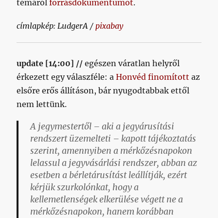
témáról
forrásdokumentumot
.
címlapkép: LudgerA /
pixabay
update [14:00] //
egészen váratlan helyről
érkezett egy válaszféle: a
Honvéd finomított
az
elsőre erős állításon, bár nyugodtabbak ettől
nem lettünk.
A jegymestertől – aki a jegyárusítási
rendszert üzemelteti – kapott tájékoztatás
szerint, amennyiben a mérkőzésnapokon
lelassul a jegyvásárlási rendszer, abban az
esetben a bérletárusítást leállítják, ezért
kérjük szurkolónkat, hogy a
kellemetlenségek elkerülése végett ne a
mérkőzésnapokon, hanem korábban