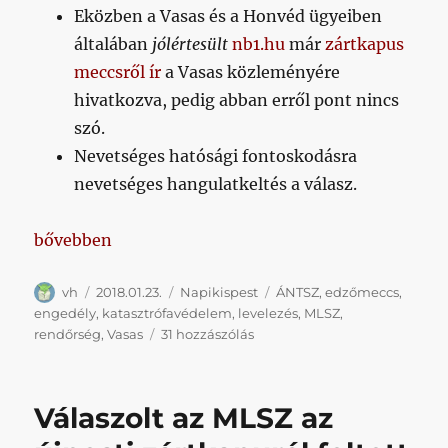
Eközben a Vasas és a Honvéd ügyeiben
általában
jólértesült
nb1.hu
már
zártkapus
meccsről ír
a Vasas közleményére
hivatkozva, pedig abban erről pont nincs
szó.
Nevetséges hatósági fontoskodásra
nevetséges hangulatkeltés a válasz.
„Napikispest 2018.01.23.”
bővebben
Szerző
Közzétéve
Kategória
Címke
vh
2018.01.23.
Napikispest
ÁNTSZ
,
edzőmeccs
,
engedély
,
katasztrófavédelem
,
levelezés
,
MLSZ
,
Napikispest
rendőrség
,
Vasas
31 hozzászólás
2018.01.23.
című
bejegyzéshez
Válaszolt az MLSZ az