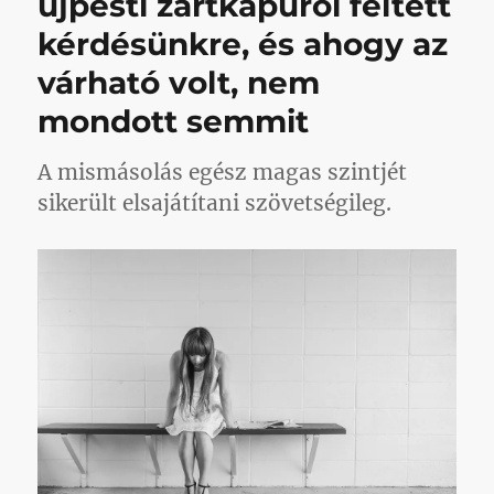
újpesti zártkapuról feltett
kérdésünkre, és ahogy az
várható volt, nem
mondott semmit
A mismásolás egész magas szintjét
sikerült elsajátítani szövetségileg.