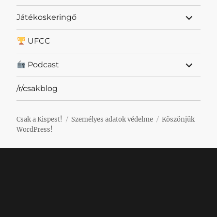
almenü
Játékoskeringő
szétnyit
UFCC
almenü
Podcast
szétnyit
/r/csakblog
Csak a Kispest!
Személyes adatok védelme
Köszönjük
WordPress!