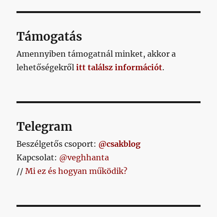
az
újpesti
zártkapuról
Támogatás
feltett
kérdésünkre,
Amennyiben támogatnál minket, akkor a
és
lehetőségekről
itt találsz információt
.
ahogy
az
várható
volt,
nem
mondott
Telegram
semmit
című
Beszélgetős csoport:
@csakblog
bejegyzéshez
Kapcsolat:
@veghhanta
//
Mi ez és hogyan működik?