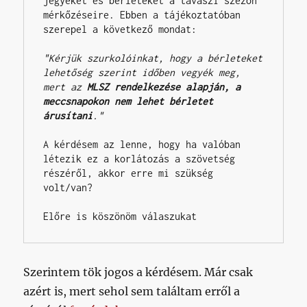
jegyeket és bérleteket a tavaszi szezon 
mérkőzéseire. Ebben a tájékoztatóban 
szerepel a következő mondat:

"Kérjük szurkolóinkat, hogy a bérleteket 
lehetőség szerint időben vegyék meg, 
mert az 
MLSZ rendelkezése alapján, a 
meccsnapokon nem lehet bérletet 
árusítani
."
A kérdésem az lenne, hogy ha valóban 
létezik ez a korlátozás a szövetség 
részéről, akkor erre mi szükség 
volt/van?

Előre is köszönöm válaszukat
Szerintem tök jogos a kérdésem. Már csak
azért is, mert sehol sem találtam erről a