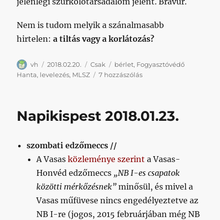
jelenlegi szurkolótársadalom jelent. Bravúr.
Nem is tudom melyik a szánalmasabb
hirtelen:
a tiltás vagy a korlátozás?
Szerző
Közzétéve
Kategória
Címke
vh
2018.02.20.
Csak
bérlet
,
Fogyasztóvédő
Szeretek
Hanta
,
levelezés
,
MLSZ
7 hozzászólás
levelezni
a
szövetséggel,
Napikispest 2018.01.23.
mert
ugye
abból
szombati edzőmeccs //
tanul
a
A Vasas
közleménye szerint
a Vasas-
gyerek,
Honvéd edzőmeccs
„NB I-es csapatok
ha
közötti mérkőzésnek”
minősül, és mivel a
kérdez
című
Vasas műfüvese nincs engedélyeztetve az
bejegyzéshez
NB I-re (jogos, 2015 februárjában még NB