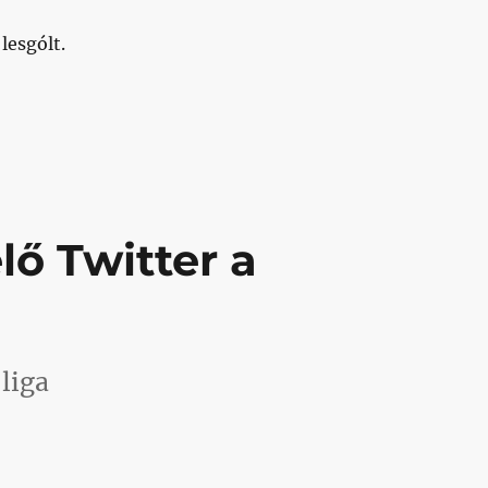
lesgólt.
ár nagyszüleink is: a hibák hosszú távon kiegyenlítik 
lő Twitter a
liga