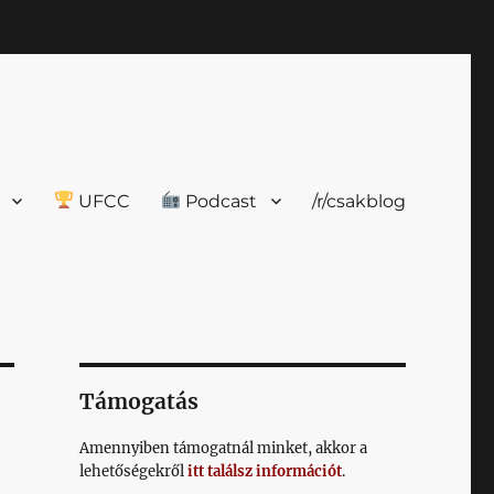
UFCC
Podcast
/r/csakblog
Támogatás
Amennyiben támogatnál minket, akkor a
lehetőségekről
itt találsz információt
.