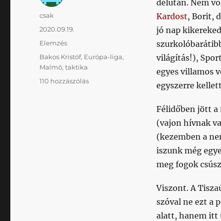
délután. Nem vol
Szerző
csak
Kardost
, Borit,
Közzétéve
2020.09.19.
jó nap kikereked
Kategória
Elemzés
szurkolóbarátib
Címke
Bakos Kristóf
,
Európa-liga
,
világítás!), Spo
Malmö
,
taktika
egyes villamos v
Nem
110 hozzászólás
egyszerre kellet
azt
játsszák
Félidőben jött a 
a
fiúk,
(vajon hívnak va
amire
(kezemben a nem
ígéretet
iszunk még egyet
kaptunk
című
meg fogok csúszn
bejegyzéshez
Viszont. A Tisza
szóval ne ezt a
alatt, hanem it