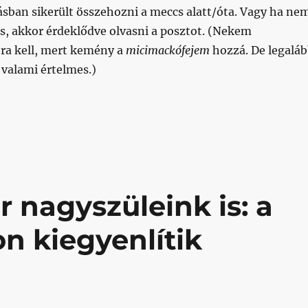
ásban sikerült összehozni a meccs alatt/óta. Vagy ha ne
s, akkor érdeklődve olvasni a posztot. (Nekem
jra kell, mert kemény a
micimackófejem
hozzá. De legalá
 valami értelmes.)
k a fiúk, amire ígéretet kaptunk”
 nagyszüleink is: a
n kiegyenlítik