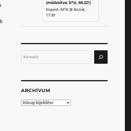
m
bb
Keresés
ARCHÍVUM
Archívum