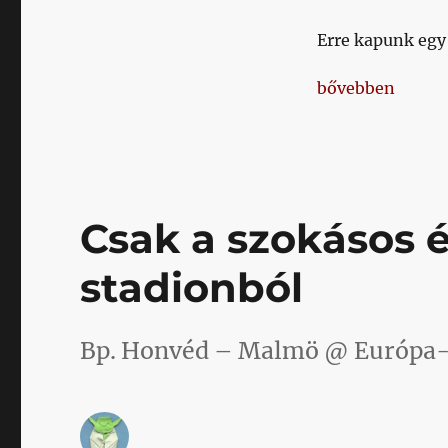
hibák
hosszú
Erre kapunk egy 
távon
kiegyenlítik
„Erre mondták m
bővebben
egymást
című
bejegyzéshez
Csak a szokásos é
stadionból
Bp. Honvéd – Malmö @ Európa-