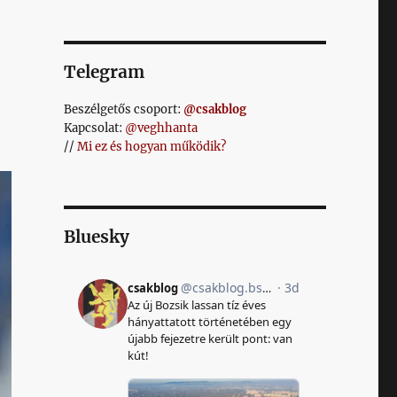
Telegram
Beszélgetős csoport:
@csakblog
Kapcsolat:
@veghhanta
//
Mi ez és hogyan működik?
Bluesky