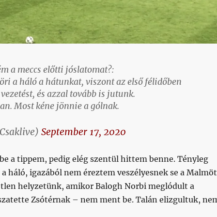
zém a meccs előtti jóslatomat?:
ri a háló a hátunkat, viszont az első félidőben
ezetést, és azzal tovább is jutunk.
n. Most kéne jönnie a gólnak.
Csaklive)
September 17, 2020
be a tippem, pedig elég szentül hittem benne. Tényleg
t a háló, igazából nem éreztem veszélyesnek se a Malmöt
tlen helyzetünk, amikor Balogh Norbi meglódult a
sszatette Zsótérnak – nem ment be. Talán elizgultuk, ne