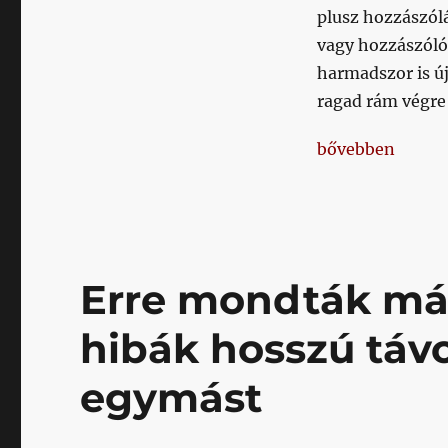
plusz hozzászól
vagy hozzászóló
harmadszor is ú
ragad rám végre
„Nem azt játsszá
bővebben
Erre mondták már
hibák hosszú távo
egymást