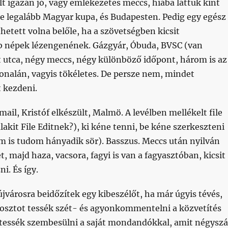
t igazán jó, vagy emlékezetes meccs, hiába láttuk kint
 de legalább Magyar kupa, és Budapesten. Pedig egy egész
hetett volna belőle, ha a szövetségben kicsit
b népek lézengenének. Gázgyár, Óbuda, BVSC (van
rt utca, négy meccs, négy különböző időpont, három is az
onalán, vagyis tökéletes. De persze nem, mindet
t kezdeni.
mail, Kristóf elkészült, Malmö. A levélben mellékelt file
lakit File Editnek?), ki kéne tenni, be kéne szerkeszteni
 is tudom hányadik sör). Basszus. Meccs után nyilván
, majd haza, vacsora, fagyi is van a fagyasztóban, kicsit
i. És így.
újvárosra beidőzítek egy kibeszélőt, ha már úgyis tévés,
 posztot tessék szét- és agyonkommentelni a közvetítés
t tessék szembesülni a saját mondandókkal, amit négysz