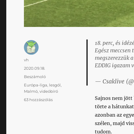
18. perc, és idé
Egész meccsen tö
megszerezzük a v
Szerző
vh
EDDIG igazam va
Közzétéve
2020.09.18.
Kategória
Beszámoló
— Csaklive (@
Címke
Európa-liga
,
lesgól
,
Malmö
,
videóbíró
Sajnos nem jött 
Erre
63 hozzászólás
mondták
törte a hátunka
már
azonban az egye
nagyszüleink
szélen, majd vi
is:
a
tudom.