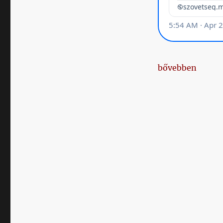
„Klublicenc, kö
bővebben