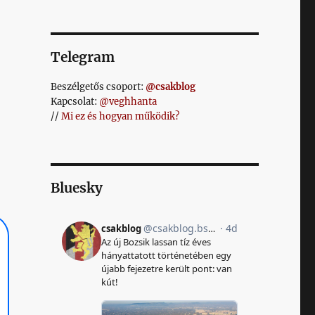
Telegram
Beszélgetős csoport:
@csakblog
Kapcsolat:
@veghhanta
//
Mi ez és hogyan működik?
Bluesky