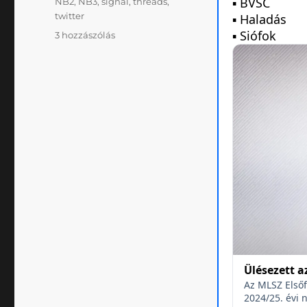
NB2
,
NB3
,
signal
,
threads
,
twitter
Klublicenc,
3 hozzászólás
közösségi
média,
adatvédelem
című
bejegyzéshez