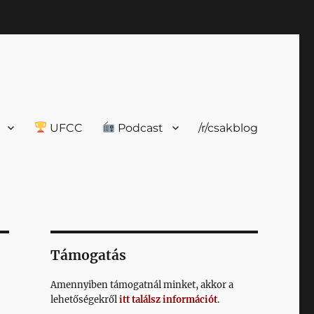
UFCC
Podcast
/r/csakblog
Támogatás
Amennyiben támogatnál minket, akkor a
lehetőségekről
itt találsz információt
.