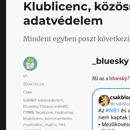
Klublicenc, közös
adatvédelem
Mindent egyben poszt következi
_bluesky
Szerző
vh
Mi az a
bluesky
?
Közzétéve
2024.04.24.
Kategória
Csak
Címke
5d686f
,
adatvédelem
,
bluesky
,
Disqus
,
ededf0
,
f7f8f8
,
facebook
,
Fediverse
,
klublicenc
,
kommentelés
,
mastodon
,
matrix
,
nb1
,