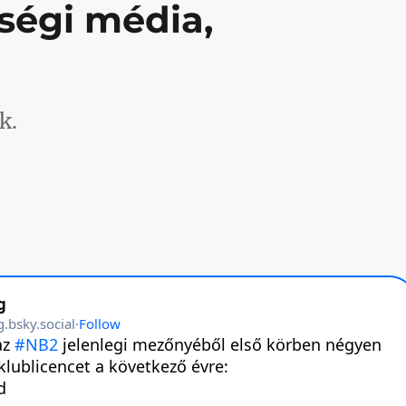
ségi média,
k.