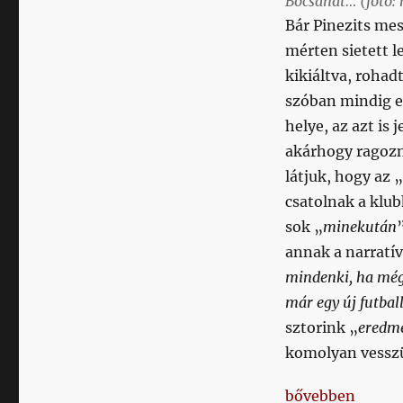
Bocsánat… (fotó:
míg
Bár Pinezits me
bele
mérten sietett 
nem
kikiáltva, rohad
lendülsz
–
szóban mindig el
mondta
helye, az azt is 
Ceolin
akárhogy ragozn
Forrai
Rambo
látjuk, hogy az
Coelho,
csatolnak a klub
és
sok „
minekután
kért
egy
annak a narratív
esernyőt
mindenki, ha mégs
a
már egy új futbal
fedett
lelátón
sztorink „
eredmé
című
komolyan vesszü
bejegyzéshez
„Jó dolog a futá
bővebben