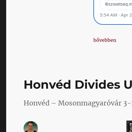
„Klublicenc, kö
bővebben
Honvéd Divides U
Honvéd – Mosonmagyaróvár 3-