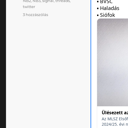
NB2
,
NB3
,
signal
,
threads
,
twitter
Klublicenc,
3 hozzászólás
közösségi
média,
adatvédelem
című
bejegyzéshez