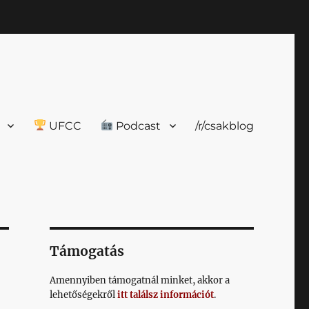
UFCC
Podcast
/r/csakblog
Támogatás
Amennyiben támogatnál minket, akkor a
lehetőségekről
itt találsz információt
.