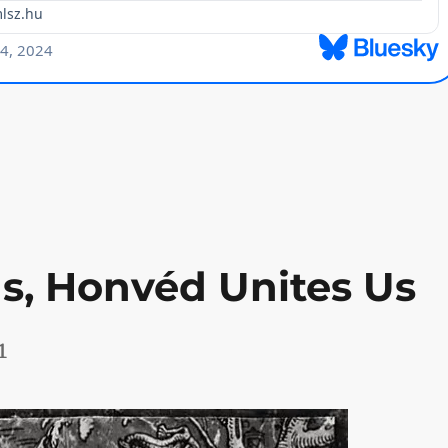
zösségi média, adatvédelem”
s, Honvéd Unites Us
1