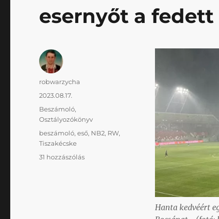
esernyőt a fedett
Szerző
robwarzycha
Közzétéve
2023.08.17.
Kategória
Beszámoló
,
Osztályozókönyv
Címke
beszámoló
,
eső
,
NB2
,
RW
,
Tiszakécske
Jó
31 hozzászólás
dolog
a
futás,
csak
Hanta kedvéért eg
addig
tré,