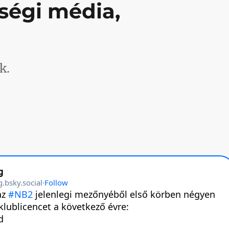
ségi média,
k.