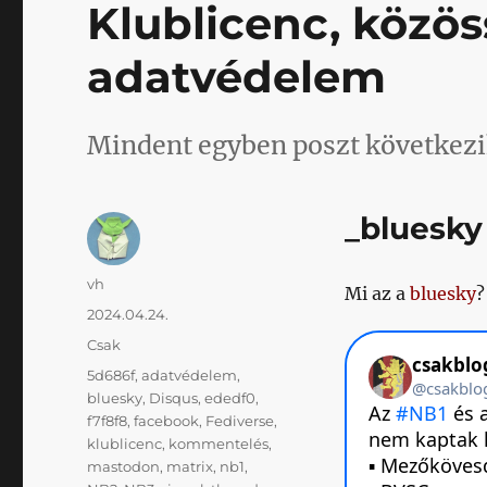
Klublicenc, közös
adatvédelem
Mindent egyben poszt következi
_bluesky
Szerző
vh
Mi az a
bluesky
?
Közzétéve
2024.04.24.
Kategória
Csak
Címke
5d686f
,
adatvédelem
,
bluesky
,
Disqus
,
ededf0
,
f7f8f8
,
facebook
,
Fediverse
,
klublicenc
,
kommentelés
,
mastodon
,
matrix
,
nb1
,