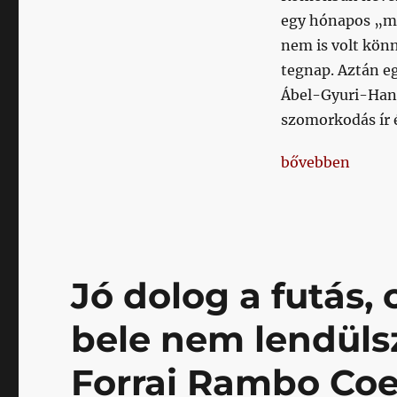
egy hónapos „me
nem is volt könn
tegnap. Aztán eg
Ábel-Gyuri-Hant
szomorkodás ír é
„Honvéd Divides
bővebben
Jó dolog a futás, 
bele nem lendüls
Forrai Rambo Coel