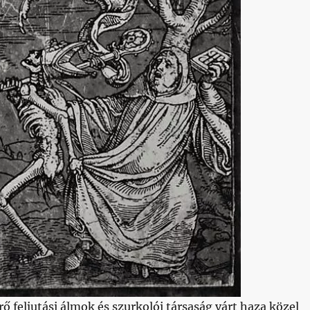
feljutási álmok és szurkolói társaság várt haza közel