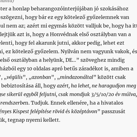
 hanta)
ster a honlap beharangozóinterjújában jó szokásához
leszögezni, hogy bár ez egy kötelező győzelemnek van
tul nem az; azért mi egymás között valljuk be, hogy ha it
ejtjük azt is, hogy a Honvédnak első osztályban van a
jelenti, hogy fel akarunk jutni, akkor pedig, lehet ezt
i, ez kötelező győzelem. Nyilván nem vagyunk vakok, é
 „első osztályban a helyünk, DE…” szöveghez mindig
házból egy 10 oldalas apró betűs záradékot is, amiben a
”, „
végülis
”, „
azonban
”, „
mindazonáltal
” között csak
 bebiztosítása áll, hogy
azért, ha lehet, ne haragudjon meg
e sikerül egyből feljutni, csak mondjuk 3/5/10/20 év múlva,
lrendszerbe
n. Tudjuk. Ennek ellenére, ha a hivatalos
nyes Kispest felépítése rövid és középtávon
” passzusát
k, tegnap nyerni kellett.
s, csak addig tré, míg bele nem lendülsz – mondta Ceolin