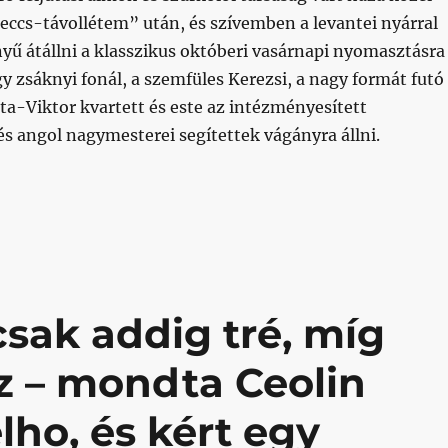
ccs-távollétem” után, és szívemben a levantei nyárral
yű átállni a klasszikus októberi vasárnapi nyomasztásra
y zsáknyi fonál, a szemfüles Kerezsi, a nagy formát futó
a-Viktor kvartett és este az intézményesített
s angol nagymesterei segítettek vágányra állni.
 Us, Honvéd Unites Us”
csak addig tré, míg
z – mondta Ceolin
ho, és kért egy