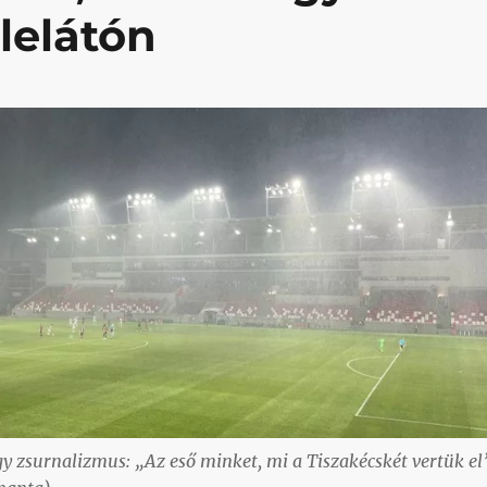
 lelátón
y zsurnalizmus: „Az eső minket, mi a Tiszakécskét vertük el