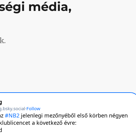
ségi média,
k.