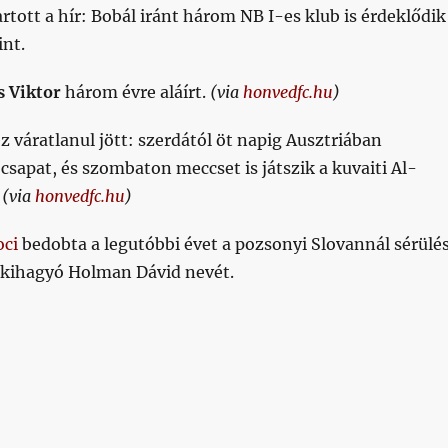
rtott a hír: Bobál iránt három NB I-es klub is érdeklődik
int.
s Viktor
három évre aláírt.
(via
honvedfc.hu
)
z váratlanul jött: szerdától öt napig Ausztriában
csapat, és szombaton meccset is játszik a kuvaiti Al-
.
(via
honvedfc.hu
)
oci
bedobta a legutóbbi évet a pozsonyi Slovannál sérülé
 kihagyó Holman Dávid nevét.
t 2023/07/17 plusz Gépház dögivel”