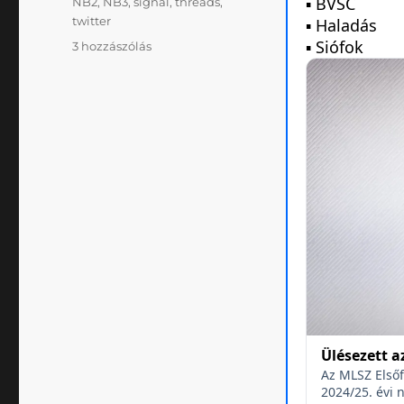
NB2
,
NB3
,
signal
,
threads
,
twitter
Klublicenc,
3 hozzászólás
közösségi
média,
adatvédelem
című
bejegyzéshez