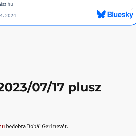
zösségi média, adatvédelem”
2023/07/17 plusz
hu
bedobta Bobál Geri nevét.