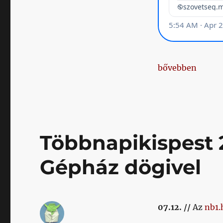
„Klublicenc, kö
bővebben
Többnapikispest 
Gépház dögivel
07.12. //
Az
nb1.