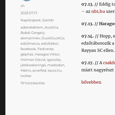
07.13. //
Eddig ta
Szerző
vh
– az
nb1.hu
szer
Közzétéve
2023.07.17.
Kategória
Napikispest
,
Szertár
07.13. // Harago
Címke
adatvédelem
,
Ausztria
,
Bobál Gergely
,
07.14. //
Hopp, e
domainnév
,
DuckDuckGo
,
edzőtáborozik a 
edzőmeccs
,
edzőtábor
,
facebook
,
Fediverse
,
Rayyan SC ellen
gépház
,
Haragos Viktor
,
Holman Dávid
,
igazolás
,
07.17. //
A
csakf
játékoskeringő
,
mastodon
,
miatt nagyrészt
Mátrix
,
pixelfed
,
taccs.hu
,
twitter
„Többnapikispes
bővebben
Többnapikispest
19 hozzászólás
2023/07/17
plusz
Gépház
dögivel
című