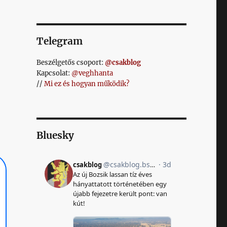
Telegram
Beszélgetős csoport:
@csakblog
Kapcsolat:
@veghhanta
//
Mi ez és hogyan működik?
Bluesky