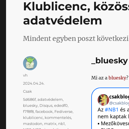
Klublicenc, közös
adatvédelem
Mindent egyben poszt következi
_bluesky
Szerző
vh
Mi az a
bluesky
?
Közzétéve
2024.04.24.
Kategória
Csak
Címke
5d686f
,
adatvédelem
,
bluesky
,
Disqus
,
ededf0
,
f7f8f8
,
facebook
,
Fediverse
,
klublicenc
,
kommentelés
,
mastodon
,
matrix
,
nb1
,