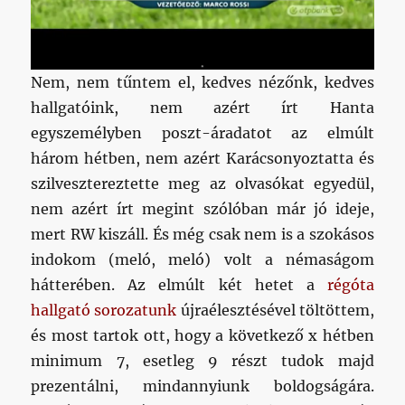
Nem, nem tűntem el, kedves nézőnk, kedves
hallgatóink, nem azért írt Hanta
egyszemélyben poszt-áradatot az elmúlt
három hétben, nem azért Karácsonyoztatta és
szilvesztereztette meg az olvasókat egyedül,
nem azért írt megint szólóban már jó ideje,
mert RW kiszáll. És még csak nem is a szokásos
indokom (meló, meló) volt a némaságom
hátterében. Az elmúlt két hetet a
régóta
hallgató sorozatunk
újraélesztésével töltöttem,
és most tartok ott, hogy a következő x hétben
minimum 7, esetleg 9 részt tudok majd
prezentálni, mindannyiunk boldogságára.