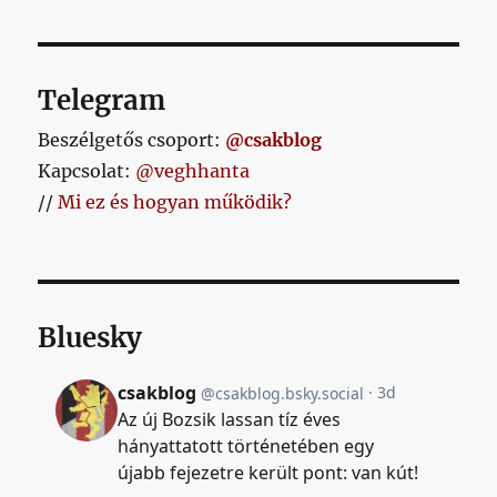
Telegram
Beszélgetős csoport:
@csakblog
Kapcsolat:
@veghhanta
//
Mi ez és hogyan működik?
Bluesky