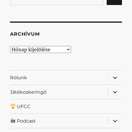
ARCHÍVUM
Archívum
almenü
Rólunk
szétnyit
almenü
Játékoskeringő
szétnyit
UFCC
almenü
Podcast
szétnyit