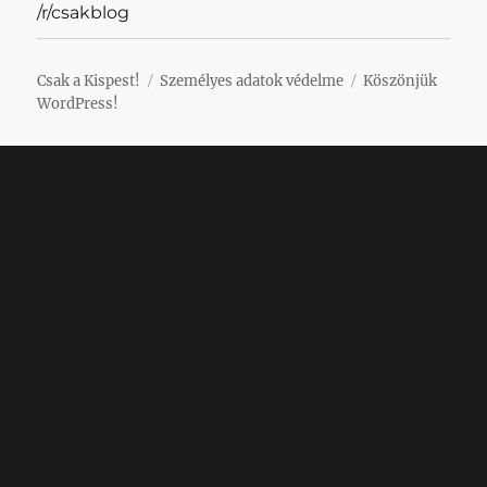
/r/csakblog
Csak a Kispest!
Személyes adatok védelme
Köszönjük
WordPress!