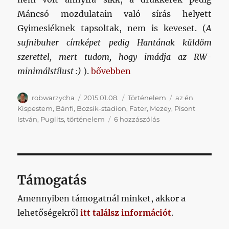
Máncsó mozdulatain való sírás helyett
Gyimesiéknek tapsoltak, nem is keveset. (
A
sufnibuher címképet pedig Hantának küldöm
szerettel, mert tudom, hogy imádja az RW-
„Az én Kispest-Honvéd sztorim – 
minimálstílust :)
).
bővebben
Szerző
Közzétéve
Kategória
Címke
robwarzycha
2015.01.08.
Történelem
az én
Kispestem
,
Bánfi
,
Bozsik-stadion
,
Fater
,
Mezey
,
Pisont
Az
István
,
Puglits
,
történelem
6 hozzászólás
én
Kispest-
Honvéd
sztorim
–
Támogatás
0.
rész
Amennyiben támogatnál minket, akkor a
című
lehetőségekről
itt találsz információt
.
bejegyzéshez